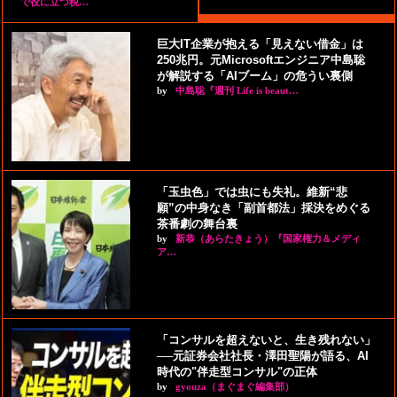
で役に立つ税…
巨大IT企業が抱える「見えない借金」は
250兆円。元Microsoftエンジニア中島聡
が解説する「AIブーム」の危うい裏側
by
中島聡『週刊 Life is beaut…
「玉虫色」では虫にも失礼。維新“悲
願”の中身なき「副首都法」採決をめぐる
茶番劇の舞台裏
by
新恭（あらたきょう）『国家権力＆メディ
ア…
「コンサルを超えないと、生き残れない」
──元証券会社社長・澤田聖陽が語る、AI
時代の"伴走型コンサル"の正体
by
gyouza（まぐまぐ編集部）