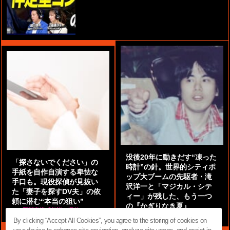
没後20年に動きだす“凍った
「探さないでください」の
時計”の針。世界的シティポ
手紙を自作自演する卑怯な
ップ大ブームの先駆者・滝
手口も。現役探偵が見抜い
沢洋一と「マジカル・シテ
た「妻子を探すDV夫」の依
ィー」が残した、もう一つ
頼に潜む“本当の狙い”
の『かぎりなき夏』
by
阿部泰尚『伝説の探偵』
by
都鳥 流星
By clicking “Accept All Cookies”, you agree to the storing of cookies on