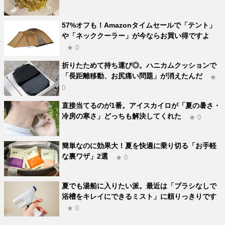
57%オフも！Amazonタイムセールで「テント」
や「ネッククーラー」が今ならお買い得ですよ
★ 0
折りたためて持ち運び◎。ハニカムクッションで
「長距離移動、お尻痛い問題」が消えたんだ
★
0
直接当てるのが1番。アイスカイロが「夏の暑さ・
冷房の寒さ」どっちも解決してくれた
★ 0
簡単なのに効果大！夏を快適に乗り切る「お手軽
な裏ワザ」2選
★ 0
夏でも湯船に入りたい派。最近は「ブラシなしで
浴槽をキレイにできるミスト」に頼りっきりです
★ 0