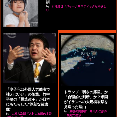
訓
by
引地達也『ジャーナリスティックなやさし
い…
「少子化は外国人労働者で
トランプ「弱さの露呈」か
補えばいい」の衝撃。竹中
「合理的な判断」か？米国
平蔵の「構造改革」が日本
がイランへの大規模攻撃を
にもたらした“深刻な後遺
見送った理由
症”
by
最後の調停官 島田久仁彦の
by
大村大次郎『大村大次郎の本音
『無敵の交渉・…