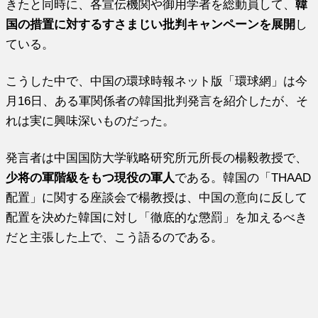
きたと同時に、各宣伝機関や御用学者を総動員して、
韓
国の措置に対するすさまじい批判キャンペーンを展開
し
ている。
こうした中で、中国の環球時報ネット版「環球網」は今
月16日、ある軍関係者の韓国批判発言を紹介したが、そ
れは実に興味深いものだった。
発言者は中国国防大学戦略研究所元所長の楊毅教授で、
少将の軍階級をもつ現役の軍人
である。韓国の「THAAD
配置」に関する座談会で楊教授は、中国の意向に反して
配置を決めた韓国に対し「徹底的な懲罰」を加えるべき
だと主張した上で、こう語るのである。