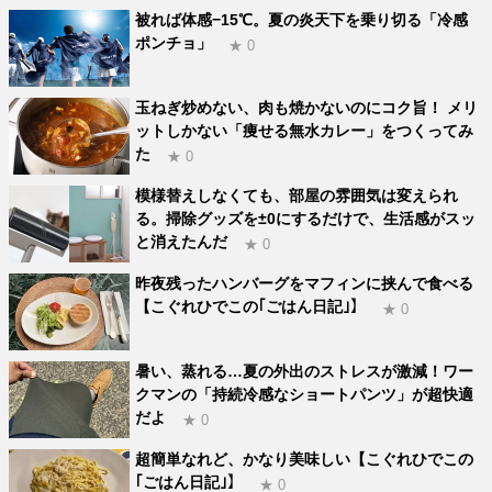
被れば体感−15℃。夏の炎天下を乗り切る「冷感
ポンチョ」
★ 0
玉ねぎ炒めない、肉も焼かないのにコク旨！ メリ
ットしかない「痩せる無水カレー」をつくってみ
た
★ 0
模様替えしなくても、部屋の雰囲気は変えられ
る。掃除グッズを±0にするだけで、生活感がスッ
と消えたんだ
★ 0
昨夜残ったハンバーグをマフィンに挟んで食べる
【こぐれひでこの｢ごはん日記｣】
★ 0
暑い、蒸れる…夏の外出のストレスが激減！ワー
クマンの「持続冷感なショートパンツ」が超快適
だよ
★ 0
超簡単なれど、かなり美味しい【こぐれひでこの
｢ごはん日記｣】
★ 0