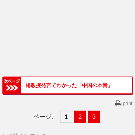
楊教授発言でわかった「中国の本音」
print
ページ:
固
1
固
2
,
固
3
,
定
定
定