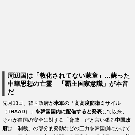
周辺国は「教化されてない蒙童」…蘇った
中華思想の亡霊 「覇主国家意識」が本音
だ
先月13日、韓国政府が
米軍の
「
高高度防衛ミサイル
（
THAAD
）」
を韓国国内に配備すると発表
して以来、
それが自国の安全に対する「脅威」だと言い張る
中国政
府
は「制裁」の部分的発動などの圧力を韓国側にかけて