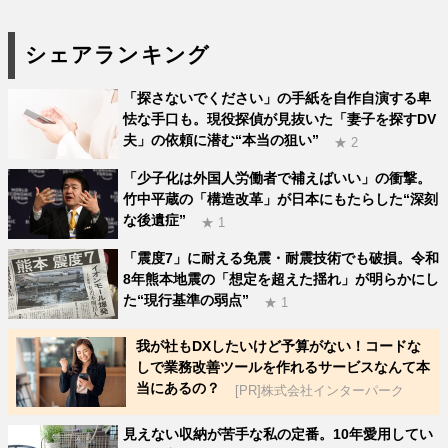
シェアランキング
「探さないでください」の手紙を自作自演する卑
怯な手口も。現役探偵が見抜いた「妻子を探すDV
夫」の依頼に潜む“本当の狙い”
★ 2
「少子化は外国人労働者で補えばいい」の衝撃。
竹中平蔵の「構造改革」が日本にもたらした“深刻
な後遺症”
★ 1
「震度7」に耐える免震・耐震技術でも破損。令和
8年熊本地震の「想定を超えた揺れ」が明らかにし
た“現行基準の弱点”
★ 1
我が社もDXしたいけど予算がない！コードな
しで業務改善ツールを作れるサービスなんて本
当にあるの？
[PR]株式会社インターパーク
見えない収納が苦手な私の定番。10年愛用してい