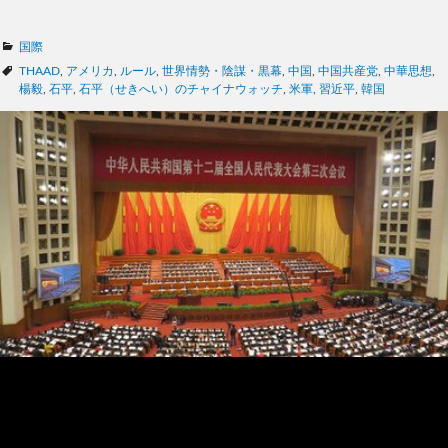
カ
国際
テ
タ
THAAD
,
アメリカ
,
ルール
,
世界情勢・陰謀・黒幕
,
中国
,
中国共産党
,
中華思想
,
ゴ
グ
楊毅
,
石平
,
石平（せきへい）のチャイナウォッチ
,
米軍
,
習近平
,
韓国
リ
ー