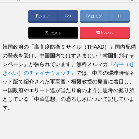
稿
日:
シェア
723
はてブ
11
Pocket
ポスト
韓国政府の「高高度防衛ミサイル（THAAD）」国内配備
の発表を受け、中国国内ではすさまじい「韓国批判キャ
ンペーン」が張られています。無料メルマガ『
石平（せ
きへい）のチャイナウォッチ
』では、中国の環球時報ネ
ット版で紹介された軍高官・楊毅教授の発言に着目し、
中国政府やエリート達が当たり前のように思考の拠り所
としている「中華思想」の恐ろしさについて記していま
す。