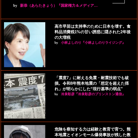
by
新恭（あらたきょう）『国家権力＆メディア…
高市早苗は支持率のために日本を壊す。食
料品消費税1%の甘い誘惑に隠された2年後
の大増税
by
小林よしのり『小林よしのりライジング』
「震度7」に耐える免震・耐震技術でも破
損。令和8年熊本地震の「想定を超えた揺
れ」が明らかにした“現行基準の弱点”
by
冷泉彰彦『冷泉彰彦のプリンストン通信』
危険を察知する力は経験と教育で育つ。熊
本地震とイオンモール爆発事故が残した教