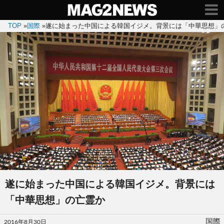
TOP
»
国際
»
遂に始まった中国による韓国イジメ。背景には「中華思想」
遂に始まった中国による韓国イジメ。背景には
「中華思想」の亡霊か
投
国際
2016年8月30日