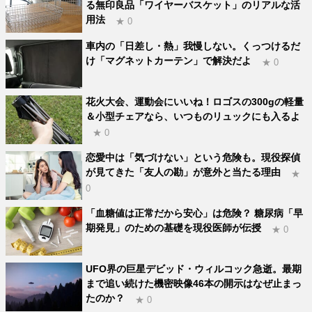
る無印良品「ワイヤーバスケット」のリアルな活
用法
★ 0
車内の「日差し・熱」我慢しない。くっつけるだ
け「マグネットカーテン」で解決だよ
★ 0
花火大会、運動会にいいね！ロゴスの300gの軽量
＆小型チェアなら、いつものリュックにも入るよ
★ 0
恋愛中は「気づけない」という危険も。現役探偵
が見てきた「友人の勘」が意外と当たる理由
★
0
「血糖値は正常だから安心」は危険？ 糖尿病「早
期発見」のための基礎を現役医師が伝授
★ 0
UFO界の巨星デビッド・ウィルコック急逝。最期
まで追い続けた機密映像46本の開示はなぜ止まっ
たのか？
★ 0