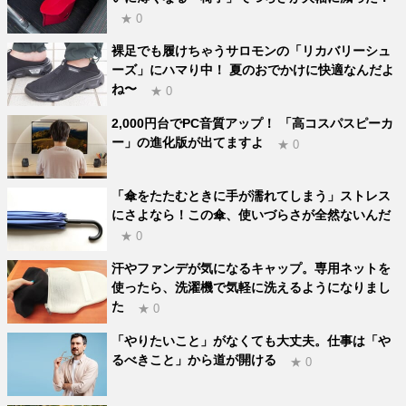
★ 0
裸足でも履けちゃうサロモンの「リカバリーシュ
ーズ」にハマり中！ 夏のおでかけに快適なんだよ
ね〜
★ 0
2,000円台でPC音質アップ！ 「高コスパスピーカ
ー」の進化版が出てますよ
★ 0
「傘をたたむときに手が濡れてしまう」ストレス
にさよなら！この傘、使いづらさが全然ないんだ
★ 0
汗やファンデが気になるキャップ。専用ネットを
使ったら、洗濯機で気軽に洗えるようになりまし
た
★ 0
「やりたいこと」がなくても大丈夫。仕事は「や
るべきこと」から道が開ける
★ 0