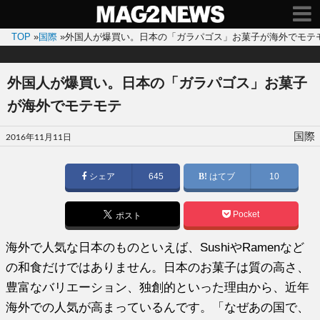
TOP
»
国際
»
外国人が爆買い。日本の「ガラパゴス」お菓子が海外でモテ
外国人が爆買い。日本の「ガラパゴス」お菓子
が海外でモテモテ
投
国際
2016年11月11日
稿
日:
シェア
645
はてブ
10
Pocket
ポスト
海外で人気な日本のものといえば、SushiやRamenなど
の和食だけではありません。日本のお菓子は質の高さ、
豊富なバリエーション、独創的といった理由から、近年
海外での人気が高まっているんです。「なぜあの国で、