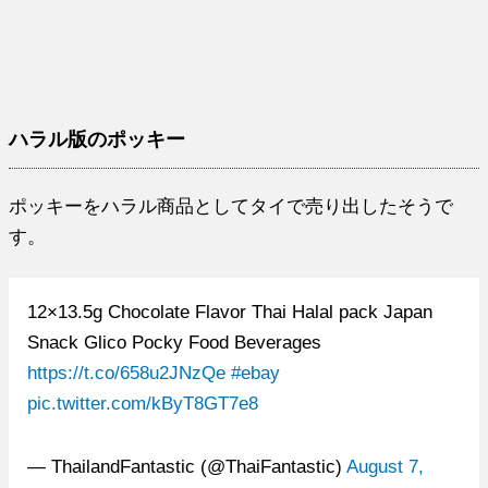
ハラル版のポッキー
ポッキーをハラル商品としてタイで売り出したそうで
す。
12×13.5g Chocolate Flavor Thai Halal pack Japan
Snack Glico Pocky Food Beverages
https://t.co/658u2JNzQe
#ebay
pic.twitter.com/kByT8GT7e8
— ThailandFantastic (@ThaiFantastic)
August 7,