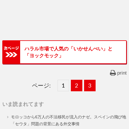
ハラル市場で人気の「いかせんべい」と
「ヨックモック」
print
ページ:
固
1
固
2
,
固
3
,
定
定
定
いま読まれてます
ペ
ペ
ペ
モロッコから6万人の不法移民が流入のナゼ。スペインの飛び地
ー
ー
ー
「セウタ」問題の背景にある外交事情