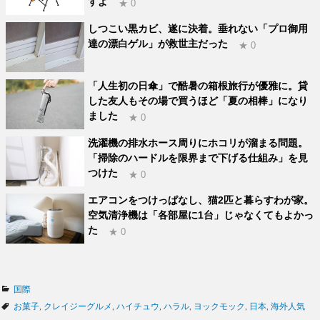
すよ
★ 0
しつこい黒カビ、遂に決着。垂れない「プロ御用
達の漂白ゲル」が救世主だった
★ 0
「人生初の日傘」で酷暑の箱根旅行が優雅に。貸
した友人もその場で買うほど「夏の相棒」になり
ました
★ 0
洗濯機の排水ホース周りにホコリが溜まる問題。
「掃除のハードルを限界まで下げる仕組み」を見
つけた
★ 0
エアコンをつけっぱなし、猫2匹と暮らすわが家。
空気清浄機は「各部屋に1台」じゃなくてもよかっ
た
★ 0
カ
国際
テ
タ
お菓子
,
クレイジーグルメ
,
ハイチュウ
,
ハラル
,
ヨックモック
,
日本
,
海外人気
ゴ
グ