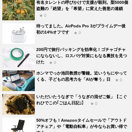
有名タレントの呼びかけで支援が殺到。梨5000個
盗難の「絶望」を「希望」に変えた善意の連鎖
★ 0
待ってました。AirPods Pro 3がプライムデー後
初の14%オフです
★ 0
200円で旅行パッキングを効率化！ゴチャゴチャ
にならないし、ロスバゲ対策にもなる裏技を見つ
けた
★ 0
ホンマでっか池田教授が警鐘。近いうちにやって
くる、子どもの思考力を「AIが奪う」日
★ 0
いただいたうなぎで「うなぎの混ぜご飯」【こぐ
れひでこの｢ごはん日記｣】
★ 0
50%オフも！Amazonタイムセールで「アウトド
アチェア」や「電動自転車」が今ならお買い得で