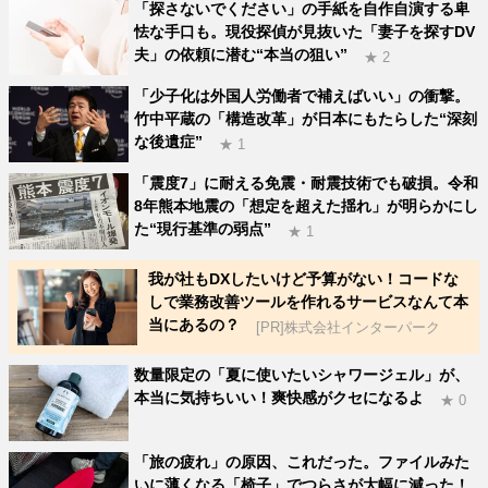
「探さないでください」の手紙を自作自演する卑
怯な手口も。現役探偵が見抜いた「妻子を探すDV
夫」の依頼に潜む“本当の狙い”
★ 2
「少子化は外国人労働者で補えばいい」の衝撃。
竹中平蔵の「構造改革」が日本にもたらした“深刻
な後遺症”
★ 1
「震度7」に耐える免震・耐震技術でも破損。令和
8年熊本地震の「想定を超えた揺れ」が明らかにし
た“現行基準の弱点”
★ 1
我が社もDXしたいけど予算がない！コードな
しで業務改善ツールを作れるサービスなんて本
当にあるの？
[PR]株式会社インターパーク
数量限定の「夏に使いたいシャワージェル」が、
本当に気持ちいい！爽快感がクセになるよ
★ 0
「旅の疲れ」の原因、これだった。ファイルみた
いに薄くなる「椅子」でつらさが大幅に減った！