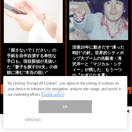
没後20年に動きだす“凍った
「探さないでください」の
時計”の針。世界的シティポ
手紙を自作自演する卑怯な
ップ大ブームの先駆者・滝
手口も。現役探偵が見抜い
沢洋一と「マジカル・シテ
た「妻子を探すDV夫」の依
ィー」が残した、もう一つ
頼に潜む“本当の狙い”
の『かぎりなき夏』
by
阿部泰尚『伝説の探偵』
by
都鳥 流星
By clicking “Accept All Cookies”, you agree to the storing of cookies on
your device to enhance site navigation, analyze site usage, and assist in
MAG2 NEWS HEADLINE
our marketing efforts.
Coolie policy
ok
×
ページ内の商標は全て商標権者に属します。無断転載を禁じます。 ©
まぐまぐ！
settings