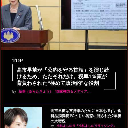
TOP
高市早苗が「公約を守る首相」を演じ続
けるため、ただそれだけ。税率1％策が
背負わされた“極めて政治的”な役割
by
新恭（あらたきょう）『国家権力＆メディア…
高市早苗は支持率のために日本を壊す。食
料品消費税1%の甘い誘惑に隠された2年後
の大増税
by
小林よしのり『小林よしのりライジング』