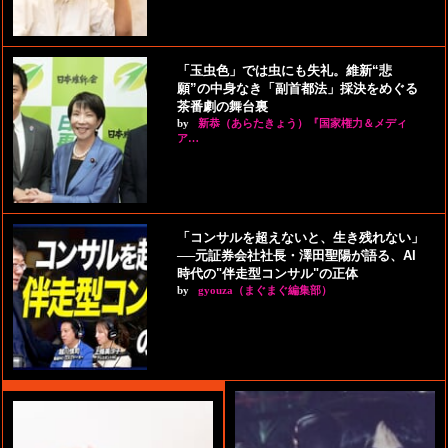
「玉虫色」では虫にも失礼。維新“悲
願”の中身なき「副首都法」採決をめぐる
茶番劇の舞台裏
by
新恭（あらたきょう）『国家権力＆メディ
ア…
「コンサルを超えないと、生き残れない」
──元証券会社社長・澤田聖陽が語る、AI
時代の"伴走型コンサル"の正体
by
gyouza（まぐまぐ編集部）