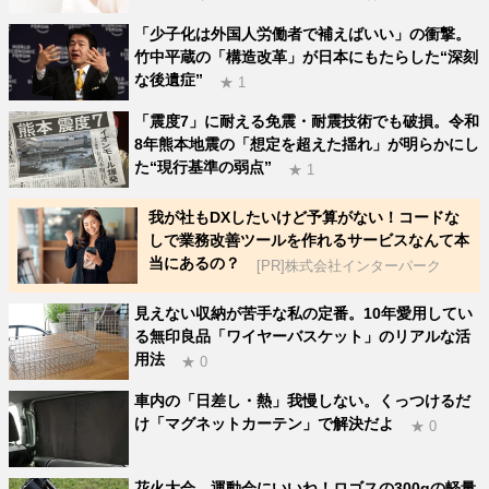
「少子化は外国人労働者で補えばいい」の衝撃。
竹中平蔵の「構造改革」が日本にもたらした“深刻
な後遺症”
★ 1
「震度7」に耐える免震・耐震技術でも破損。令和
8年熊本地震の「想定を超えた揺れ」が明らかにし
た“現行基準の弱点”
★ 1
我が社もDXしたいけど予算がない！コードな
しで業務改善ツールを作れるサービスなんて本
当にあるの？
[PR]株式会社インターパーク
見えない収納が苦手な私の定番。10年愛用してい
る無印良品「ワイヤーバスケット」のリアルな活
用法
★ 0
車内の「日差し・熱」我慢しない。くっつけるだ
け「マグネットカーテン」で解決だよ
★ 0
花火大会、運動会にいいね！ロゴスの300gの軽量