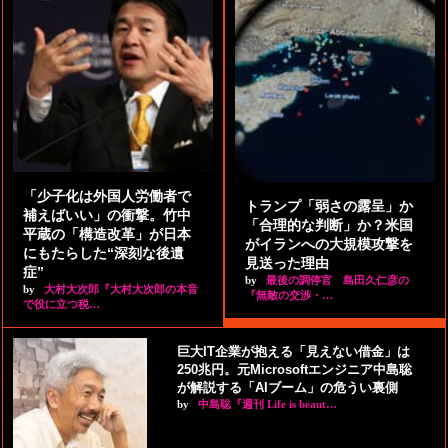
「少子化は外国人労働者で
トランプ「弱さの露呈」か
補えばいい」の衝撃。竹中
「合理的な判断」か？米国
平蔵の「構造改革」が日本
がイランへの大規模攻撃を
にもたらした“深刻な後遺
見送った理由
症”
by
最後の調停官 島田久仁彦の
by
大村大次郎『大村大次郎の本音
『無敵の交渉・…
で役に立つ税…
巨大IT企業が抱える「見えない借金」は
250兆円。元Microsoftエンジニア中島聡
が解説する「AIブーム」の危うい裏側
by
中島聡『週刊 Life is beaut…