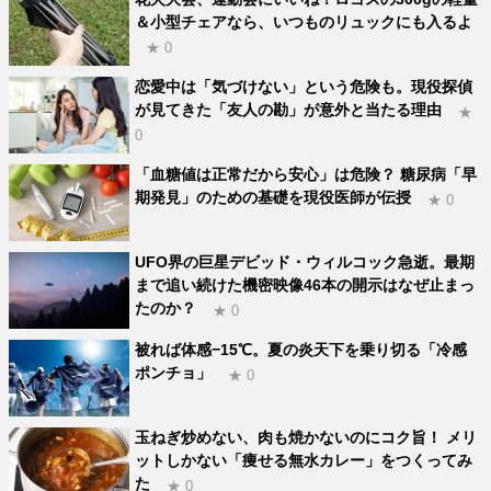
＆小型チェアなら、いつものリュックにも入るよ
★ 0
恋愛中は「気づけない」という危険も。現役探偵
が見てきた「友人の勘」が意外と当たる理由
★
0
「血糖値は正常だから安心」は危険？ 糖尿病「早
期発見」のための基礎を現役医師が伝授
★ 0
UFO界の巨星デビッド・ウィルコック急逝。最期
まで追い続けた機密映像46本の開示はなぜ止まっ
たのか？
★ 0
被れば体感−15℃。夏の炎天下を乗り切る「冷感
ポンチョ」
★ 0
玉ねぎ炒めない、肉も焼かないのにコク旨！ メリ
ットしかない「痩せる無水カレー」をつくってみ
た
★ 0