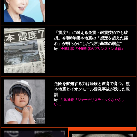
「震度7」に耐える免震・耐震技術でも破
損。令和8年熊本地震の「想定を超えた揺
れ」が明らかにした“現行基準の弱点”
by
冷泉彰彦『冷泉彰彦のプリンストン通信』
危険を察知する力は経験と教育で育つ。熊
本地震とイオンモール爆発事故が残した教
訓
by
引地達也『ジャーナリスティックなやさし
い…