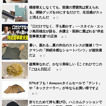
模様替えしなくても、部屋の雰囲気は変えられ
る。掃除グッズを±0にするだけで、生活感がスッ
と消えたんだ
★ 0
「口だけでなく、手も動かす」──スタイル・エッ
ジ島田雄左が語る、弁護士・医師に選ばれる"伴走
型事業支援"の正体
★ 0
暑い、蒸れる…夏の外出のストレスが激減！ワー
クマンの「持続冷感なショートパンツ」が超快適
だよ
★ 0
超簡単なれど、かなり美味しい【こぐれひでこの
｢ごはん日記｣】
★ 0
57%オフも！Amazonタイムセールで「テント」
や「ネッククーラー」が今ならお買い得ですよ
★ 0
折りたためて持ち運び◎。ハニカムクッションで