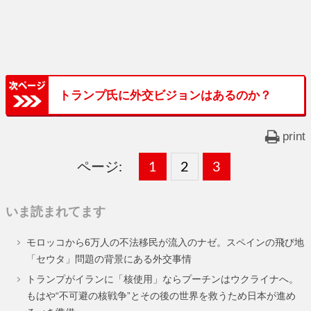
トランプ氏に外交ビジョンはあるのか？
print
ページ:
固
1
固
2
,
固
3
,
定
定
定
いま読まれてます
ペ
ペ
ペ
モロッコから6万人の不法移民が流入のナゼ。スペインの飛び地
ー
ー
ー
「セウタ」問題の背景にある外交事情
ジ
ジ
ジ
トランプがイランに「核使用」ならプーチンはウクライナへ。
もはや“不可避の核戦争”とその後の世界を救うため日本が進め