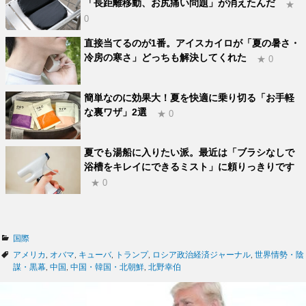
「長距離移動、お尻痛い問題」が消えたんだ
★
0
直接当てるのが1番。アイスカイロが「夏の暑さ・
冷房の寒さ」どっちも解決してくれた
★ 0
簡単なのに効果大！夏を快適に乗り切る「お手軽
な裏ワザ」2選
★ 0
夏でも湯船に入りたい派。最近は「ブラシなしで
浴槽をキレイにできるミスト」に頼りっきりです
★ 0
カ
国際
テ
タ
アメリカ
,
オバマ
,
キューバ
,
トランプ
,
ロシア政治経済ジャーナル
,
世界情勢・陰
ゴ
グ
謀・黒幕
,
中国
,
中国・韓国・北朝鮮
,
北野幸伯
リ
ー