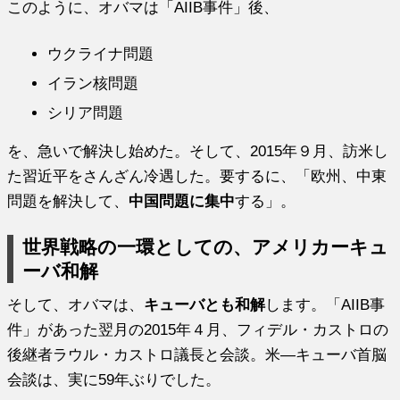
このように、オバマは「AIIB事件」後、
ウクライナ問題
イラン核問題
シリア問題
を、急いで解決し始めた。そして、2015年９月、訪米し
た習近平をさんざん冷遇した。要するに、「欧州、中東
問題を解決して、
中国問題に集中
する」。
世界戦略の一環としての、アメリカーキュ
ーバ和解
そして、オバマは、
キューバとも和解
します。「AIIB事
件」があった翌月の2015年４月、フィデル・カストロの
後継者ラウル・カストロ議長と会談。米―キューバ首脳
会談は、実に59年ぶりでした。