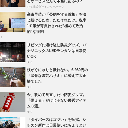
るサービスなんて本当にあるの？
[PR]株式会社インターパーク
高市早苗が「公約を守る首相」を演
じ続けるため、ただそれだけ。税率
1％策が背負わされた“極めて政治
的”な役割
 1
リビングに溶け込む防災グッズ。パ
ナソニックのLEDランタンは日常使
いOK
★ 0
枝がぐにゃりと潰れない。6,930円の
「武骨な園芸ハサミ」に替えて大正
解でした
★ 0
今、改めて見直したい防災グッズ。
「備える」だけじゃない優秀アイテ
ム３選。
★ 0
「ダイバーズはゴツい」を払拭。シ
チズン新作は日常使いにちょうどい