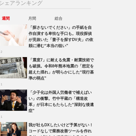
シェアランキング
週間
月間
総合
「探さないでください」の手紙を自
作自演する卑怯な手口も。現役探偵
が見抜いた「妻子を探すDV夫」の依
頼に潜む“本当の狙い”
 2
「震度7」に耐える免震・耐震技術で
も破損。令和8年熊本地震の「想定を
超えた揺れ」が明らかにした“現行基
準の弱点”
 1
「少子化は外国人労働者で補えばい
い」の衝撃。竹中平蔵の「構造改
革」が日本にもたらした“深刻な後遺
症”
 1
我が社もDXしたいけど予算がない！
コードなしで業務改善ツールを作れ