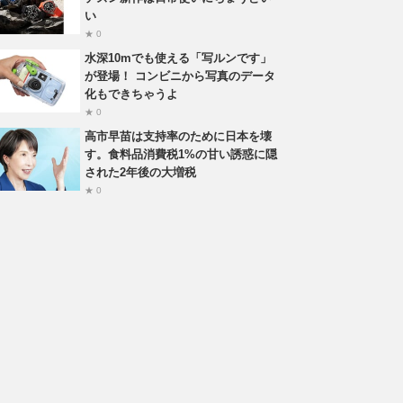
い
★ 0
水深10mでも使える「写ルンです」
が登場！ コンビニから写真のデータ
化もできちゃうよ
★ 0
高市早苗は支持率のために日本を壊
す。食料品消費税1%の甘い誘惑に隠
された2年後の大増税
★ 0