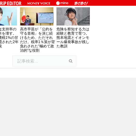
は支持率の
高市早苗が「公約を
危険を察知する力は
本を壊す。
守る首相」を演じ続
経験と教育で育つ。
費税1%の甘
けるため、ただそれ
熊本地震とイオンモ
隠された2年
だけ。税率1％策が背
ール爆発事故が残し
税
負わされた“極めて政
た教訓
治的”な役割