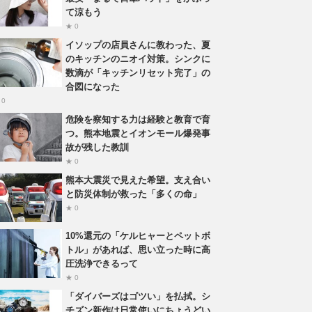
て涼もう
★ 0
イソップの店員さんに教わった、夏
のキッチンのニオイ対策。シンクに
数滴が「キッチンリセット完了」の
合図になった
 0
危険を察知する力は経験と教育で育
つ。熊本地震とイオンモール爆発事
故が残した教訓
★ 0
熊本大震災で見えた希望。支え合い
と防災体制が救った「多くの命」
★ 0
10%還元の「ケルヒャーとペットボ
トル」があれば、思い立った時に高
圧洗浄できるって
★ 0
「ダイバーズはゴツい」を払拭。シ
チズン新作は日常使いにちょうどい