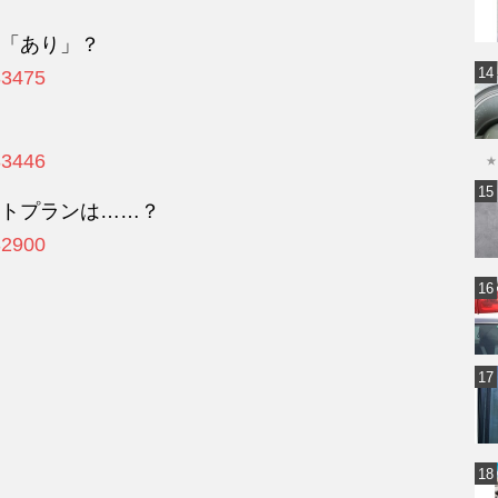
「あり」？
33475
33446
★
トプランは……？
32900