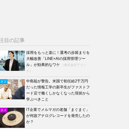
注目の記事
採用をもっと楽に！選考の歩留まりを
大幅改善「LINE×AIの採用管理ツー
ル」が効果的なワケ
（株式会社アイシ
ス）
中島聡が警告。米国で初任給2千万円
ジネス
だった情報工学の新卒生がファストフ
ード店で働くしかなくなった現状から
学ぶべきこと
IT企業でメルマガの老舗「まぐまぐ」
ンタメ
が何故アナログレコードを発売したの
か？