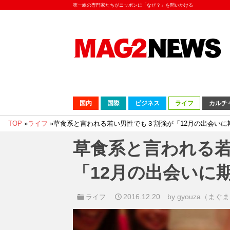
第一線の専門家たちがニッポンに「なぜ？」を問いかける
国内
国際
ビジネス
ライフ
カルチ
TOP
»
ライフ
»
草食系と言われる若い男性でも３割強が「12月の出会いに
草食系と言われる
「12月の出会いに
2016.12.20
by gyouza（ま
ライフ