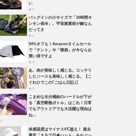
い
★ 0
バッグインの小サイズで「30時間キ
ンキン保冷」。宇宙服素材が鍵なん
だってさ
★ 0
54%オフも！Amazonタイムセール
で「テント」や「寝袋」が今ならお
買い得ですよ
★ 0
あ、肉が美味しく感じる。コッテリ
したソースも美味しく感じる。【こ
ぐれひでこの｢ごはん日記｣】
★ 0
こまめな水分補給のハードルが下が
る「真空断熱ボトル」はこれ！日常
でもアウトドアでも大活躍な理由は
ね…
 0
体感温度はマイナス4℃超え！ 過去
最安「まるで日傘ハット」をかぶっ