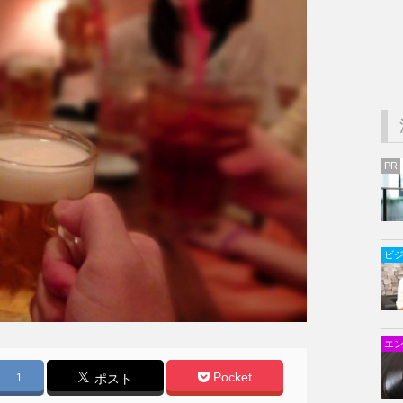
PR
ビ
エ
Pocket
1
ポスト