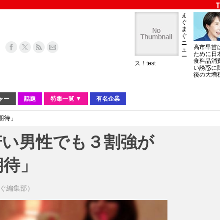
ま
ぐ
ま
ぐ
ニ
高市早苗
ュ
ために日
ー
食料品消
ス！test
い誘惑に
後の大増
ャー
話題
特集一覧 ▼
有名企業
期待」
若い男性でも３割強が
期待」
ぐまぐ編集部）