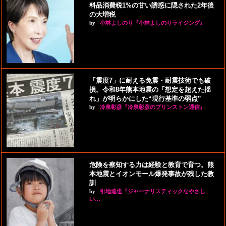
料品消費税1%の甘い誘惑に隠された2年後
の大増税
by
小林よしのり『小林よしのりライジング』
「震度7」に耐える免震・耐震技術でも破
損。令和8年熊本地震の「想定を超えた揺
れ」が明らかにした“現行基準の弱点”
by
冷泉彰彦『冷泉彰彦のプリンストン通信』
危険を察知する力は経験と教育で育つ。熊
本地震とイオンモール爆発事故が残した教
訓
by
引地達也『ジャーナリスティックなやさし
い…