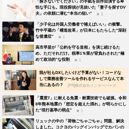
「探さないでください」の手紙を自作自演する卑
怯な手口も。現役探偵が見抜いた「妻子を探すDV
夫」の依頼に潜む“本当の狙い”
★ 2
「少子化は外国人労働者で補えばいい」の衝撃。
竹中平蔵の「構造改革」が日本にもたらした“深刻
な後遺症”
★ 1
高市早苗が「公約を守る首相」を演じ続けるた
め、ただそれだけ。税率1％策が背負わされた“極
めて政治的”な役割
★ 1
我が社もDXしたいけど予算がない！コードな
しで業務改善ツールを作れるサービスなんて本
当にあるの？
[PR]株式会社インターパーク
「震度7」に耐える免震・耐震技術でも破損。令和
8年熊本地震の「想定を超えた揺れ」が明らかにし
た“現行基準の弱点”
★ 1
リュックの中の「荷物ごちゃごちゃ」問題、解決
しました。コクヨのバッグインバッグでカバンの