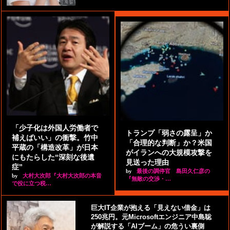
「少子化は外国人労働者で
トランプ「弱さの露呈」か
補えばいい」の衝撃。竹中
「合理的な判断」か？米国
平蔵の「構造改革」が日本
がイランへの大規模攻撃を
にもたらした“深刻な後遺
見送った理由
症”
by
最後の調停官 島田久仁彦の
by
大村大次郎『大村大次郎の本音
『無敵の交渉・…
で役に立つ税…
巨大IT企業が抱える「見えない借金」は
250兆円。元Microsoftエンジニア中島聡
が解説する「AIブーム」の危うい裏側