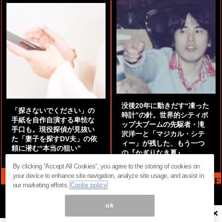
没後20年に動きだす“凍った
「探さないでください」の
時計”の針。世界的シティポ
手紙を自作自演する卑怯な
ップ大ブームの先駆者・滝
手口も。現役探偵が見抜い
沢洋一と「マジカル・シテ
た「妻子を探すDV夫」の依
ィー」が残した、もう一つ
頼に潜む“本当の狙い”
の『かぎりなき夏』
by
阿部泰尚『伝説の探偵』
by
都鳥 流星
By clicking “Accept All Cookies”, you agree to the storing of cookies on
your device to enhance site navigation, analyze site usage, and assist in
MAG2 NEWS HEADLINE
our marketing efforts.
Coolie policy
ok
×
ページ内の商標は全て商標権者に属します。無断転載を禁じます。 ©