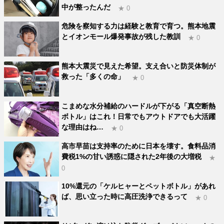
中が整ったんだ
★ 0
危険を察知する力は経験と教育で育つ。熊本地震
とイオンモール爆発事故が残した教訓
★ 0
熊本大震災で見えた希望。支え合いと防災体制が
救った「多くの命」
★ 0
こまめな水分補給のハードルが下がる「真空断熱
ボトル」はこれ！日常でもアウトドアでも大活躍
な理由はね…
★ 0
高市早苗は支持率のために日本を壊す。食料品消
費税1%の甘い誘惑に隠された2年後の大増税
★
0
10%還元の「ケルヒャーとペットボトル」があれ
ば、思い立った時に高圧洗浄できるって
★ 0