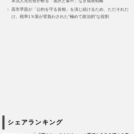
本法人元社長が斬る「選択と集中」なき成長戦略
ジ
ジ
ジ
高市早苗が「公約を守る首相」を演じ続けるため、ただそれだ
け。税率1％策が背負わされた“極めて政治的”な役割
シェアランキング