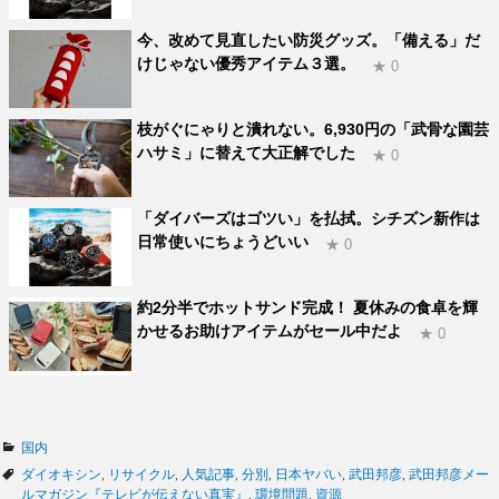
今、改めて見直したい防災グッズ。「備える」だ
けじゃない優秀アイテム３選。
★ 0
枝がぐにゃりと潰れない。6,930円の「武骨な園芸
ハサミ」に替えて大正解でした
★ 0
「ダイバーズはゴツい」を払拭。シチズン新作は
日常使いにちょうどいい
★ 0
約2分半でホットサンド完成！ 夏休みの食卓を輝
かせるお助けアイテムがセール中だよ
★ 0
カ
国内
テ
タ
ダイオキシン
,
リサイクル
,
人気記事
,
分別
,
日本ヤバい
,
武田邦彦
,
武田邦彦メー
ゴ
グ
ルマガジン『テレビが伝えない真実』
,
環境問題
,
資源