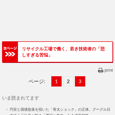
リサイクル工場で働く、若き技術者の「悲
しすぎる苦悩」
print
ページ:
固
1
固
2
,
固
3
,
定
定
定
いま読まれてます
ペ
ペ
ペ
円安と国債急落を招いた「骨太ショック」の正体。グーグル日
ー
ー
ー