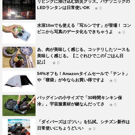
リビングに溶け込む防災グッズ。パナソニックの
LEDランタンは日常使いOK
★ 0
水深10mでも使える「写ルンです」が登場！ コン
ビニから写真のデータ化もできちゃうよ
★ 0
あ、肉が美味しく感じる。コッテリしたソースも
美味しく感じる。【こぐれひでこの｢ごはん日
記｣】
★ 0
54%オフも！Amazonタイムセールで「テント」
や「寝袋」が今ならお買い得ですよ
★ 0
バッグインの小サイズで「30時間キンキン保
冷」。宇宙服素材が鍵なんだってさ
★ 0
「ダイバーズはゴツい」を払拭。シチズン新作は
日常使いにちょうどいい
★ 0