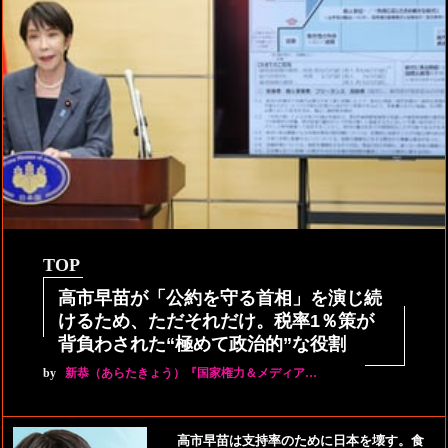
TOP
高市早苗が「公約を守る首相」を演じ続
けるため、ただそれだけ。税率1％策が
背負わされた“極めて政治的”な役割
by
新恭（あらたきょう）『国家権力＆メディア…
高市早苗は支持率のために日本を壊す。食