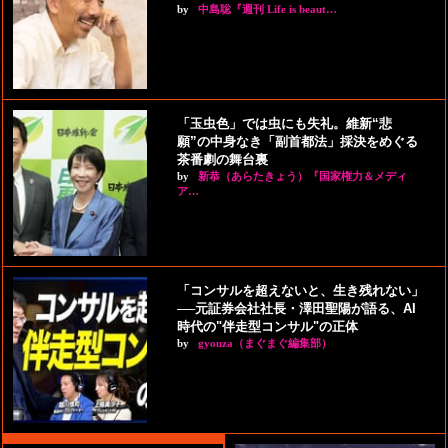
by
中島聡『週刊 Life is beaut…
「玉虫色」では虫にも失礼。維新“悲
願”の中身なき「副首都法」採決をめぐる
茶番劇の舞台裏
by
新恭（あらたきょう）『国家権力＆メディ
ア…
「コンサルを超えないと、生き残れない」
──元証券会社社長・澤田聖陽が語る、AI
時代の"伴走型コンサル"の正体
by
gyouza（まぐまぐ編集部）