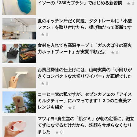
イソーの「330円ブラシ」ではじめる新習慣
★ 0
夏のキッチン汗だく問題。ダクトレールに「小型
ファン」を取り付けたら、揚げ物だって楽勝です
★ 0
食材を入れても高温キープ！「ガス火ばりの高火
力ホットプレート」が実質半額だよ
★ 0
お風呂掃除の仕上げには、山崎実業の「小回りが
きくコンパクトな水切りワイパー」が正解でした
★ 0
コーヒー党の私ですが、セブンカフェの「アイス
ミルクティー」にハマってます！ 3つのご褒美ア
レンジも紹介
★ 0
マツキヨ×資生堂の「肌グミ」が朝の定番に。泡立
てずになでるだけだから、洗顔をサボらなくなり
ました
★ 0