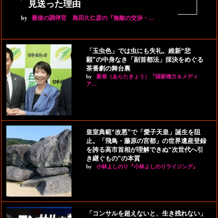
見送った理由
by
最後の調停官 島田久仁彦の『無敵の交渉・…
「玉虫色」では虫にも失礼。維新“悲
願”の中身なき「副首都法」採決をめぐる
茶番劇の舞台裏
by
新恭（あらたきょう）『国家権力＆メディ
ア…
皇室典範“改悪”で「愛子天皇」誕生を阻
止。「飛鳥・藤原の宮都」の世界遺産登録
を誇る高市首相が理解できぬ“次世代へ引
き継ぐもの”の本質
by
小林よしのり『小林よしのりライジング』
「コンサルを超えないと、生き残れない」