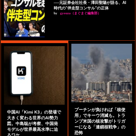
──元証券会社社長・澤田聖陽が語る、AI
時代の"伴走型コンサル"の正体
by
gyouza（まぐまぐ編集部）
プーチンが負ければ「核使
中国AI「Kimi K3」の登場で
用」でキーウ消滅も。トラ
大きく変わる世界のAI勢力
ンプ米国の核攻撃がトリガ
図。中島聡が考察、中国発
ーになる「連鎖核戦争」の
モデルが世界最高水準に迫
恐怖
るワケ