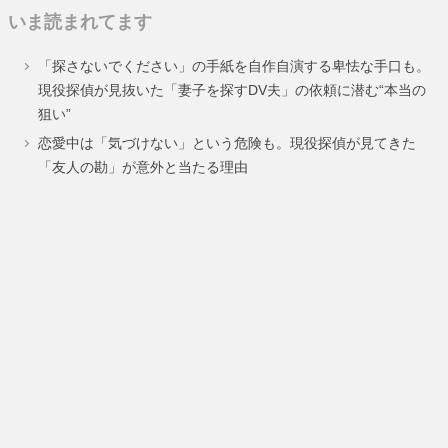
いま読まれてます
ペ
ペ
ペ
ペ
「探さないでください」の手紙を自作自演する卑怯な手口も。
ー
ー
ー
ー
現役探偵が見抜いた「妻子を探すDV夫」の依頼に潜む“本当の
狙い”
ジ
ジ
ジ
ジ
恋愛中は「気づけない」という危険も。現役探偵が見てきた
「友人の勘」が意外と当たる理由