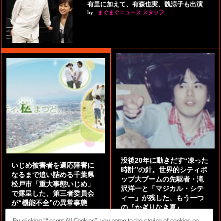
有里に加えて、有森也実、魏涼子も出演
by
まぐまぐニュース スタッフ
没後20年に動きだす“凍った
いじめ被害者を適応障害に
時計”の針。世界的シティポ
なるまで追い詰める千葉県
ップ大ブームの先駆者・滝
松戸市「重大事態いじめ」
沢洋一と「マジカル・シテ
で露呈した、第三者委員会
ィー」が残した、もう一つ
が“機能不全”の異常事態
の『かぎりなき夏』
by
阿部泰尚『伝説の探偵』
by
都鳥 流星
By clicking “Accept All Cookies”, you agree to the storing of cookies on