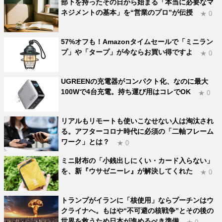
部下を持ったその日から始まる「本当に必要なマ
ネジメントの基本」を“営業のプロ”が伝授
★ 0
57%オフも！Amazonタイムセールで「ミニラン
プ」や「タープ」が今ならお買い得ですよ
★ 0
UGREENの充電器がコンパクト化、なのに最大
100Wで4台充電。持ち運び用はコレでOK
★ 0
リアルもリモートも使いこなせない人は淘汰され
る。アフターコロナ時代に必須の「二軸フレーム
ワーク」とは？
★ 0
ミニ財布の「小銭出しにくい・カード入らない」
を、新『ウサゼニーレ』が解決してくれた
★ 0
トランプがイランに「核使用」ならプーチンはウ
クライナへ。もはや“不可避の核戦争”とその後の
世界を救うため日本が進めるべき準備