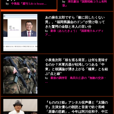
by
津田慶治『国際戦略コラム有料
by
中島聡『週刊 Life is beaut…
版』
あの麻生太郎ですら「敵に回したくない
男」。“福岡県議会のドン”が受け取って
きた驚愕の金額と本人の言い分
by
新恭（あらたきょう）『国家権力＆メディ
ア…
小泉進次郎「核を巡る発言」は何を意味す
るのか？米軍兵器が枯渇しつつある「中
東」と核議論が湧き上がる「極東」とを結
ぶ“点と線”
by
最後の調停官 島田久仁彦の『無敵の交渉・
…
『もののけ姫』アシタカ役声優と『太陽の
子』主演女優らの朗読と音楽で紡ぐ長崎
「原爆の悲劇」。今年は阿川佐和子、中江