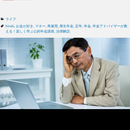
カ
ライフ
テ
タ
hiroki
,
お金が好き
,
マネー
,
再雇用
,
厚生年金
,
定年
,
年金
,
年金アドバイザーが教
ゴ
グ
える！楽しく学ぶ公的年金講座
,
法律解説
リ
ー