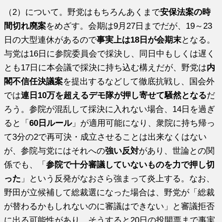
（2）について。野党はもちろんあくまで
安保法案の時
間切れ廃案
をめざす。会期は9月27日までだが、19～23
日の大型連休があるので
事実上は18日が会期末
となる。
与党は16日に参院委員会で採決し、同日中もしくは遅く
とも17日に本会議で採決に持ち込む構えだが、野党は
内
閣不信任決議案
を提出するなどして徹底抗戦し、国会外
では
連日10万を超えるデモ隊が押し寄せて騒然となる
だ
ろう。参院が混乱して採決に入れない場合、14日を過ぎ
ると「
60日ルール
」が適用可能になり、衆院に持ち帰っ
て3分の2で再可決・成立させることは出来なくはない
が、参院与党にはそれへの
強い反対
があり、世論との関
係でも、「
参院で十分審議していないものを力で押し切
った
」という反発がなおさら強まって炎上する。なお、
野田が立候補して総裁選になった場合は、野党が「総裁
が替わるかもしれないのに審議はできない」と審議拒否
に出る可能性があり、そうすると20日の投開票まで事実