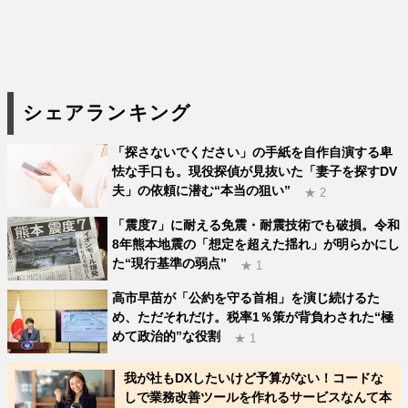
シェアランキング
「探さないでください」の手紙を自作自演する卑
怯な手口も。現役探偵が見抜いた「妻子を探すDV
夫」の依頼に潜む“本当の狙い”
★ 2
「震度7」に耐える免震・耐震技術でも破損。令和
8年熊本地震の「想定を超えた揺れ」が明らかにし
た“現行基準の弱点”
★ 1
高市早苗が「公約を守る首相」を演じ続けるた
め、ただそれだけ。税率1％策が背負わされた“極
めて政治的”な役割
★ 1
我が社もDXしたいけど予算がない！コードな
しで業務改善ツールを作れるサービスなんて本