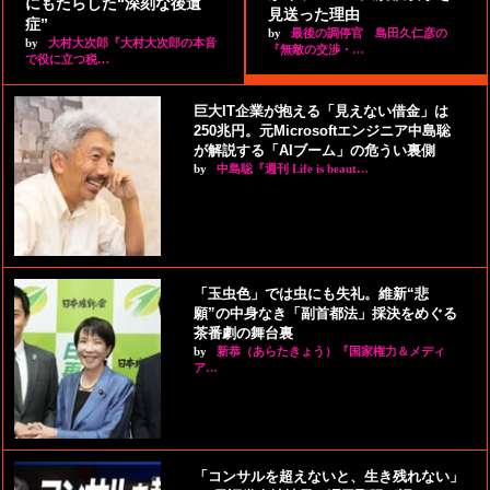
にもたらした“深刻な後遺
見送った理由
症”
by
最後の調停官 島田久仁彦の
by
大村大次郎『大村大次郎の本音
『無敵の交渉・…
で役に立つ税…
巨大IT企業が抱える「見えない借金」は
250兆円。元Microsoftエンジニア中島聡
が解説する「AIブーム」の危うい裏側
by
中島聡『週刊 Life is beaut…
「玉虫色」では虫にも失礼。維新“悲
願”の中身なき「副首都法」採決をめぐる
茶番劇の舞台裏
by
新恭（あらたきょう）『国家権力＆メディ
ア…
「コンサルを超えないと、生き残れない」