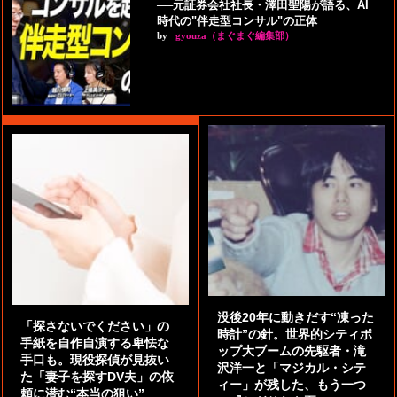
──元証券会社社長・澤田聖陽が語る、AI
時代の"伴走型コンサル"の正体
by
gyouza（まぐまぐ編集部）
没後20年に動きだす“凍った
「探さないでください」の
時計”の針。世界的シティポ
手紙を自作自演する卑怯な
ップ大ブームの先駆者・滝
手口も。現役探偵が見抜い
沢洋一と「マジカル・シテ
た「妻子を探すDV夫」の依
ィー」が残した、もう一つ
頼に潜む“本当の狙い”