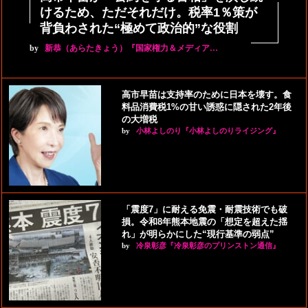
けるため、ただそれだけ。税率1％策が
背負わされた“極めて政治的”な役割
by
新恭（あらたきょう）『国家権力＆メディア…
高市早苗は支持率のために日本を壊す。食
料品消費税1%の甘い誘惑に隠された2年後
の大増税
by
小林よしのり『小林よしのりライジング』
「震度7」に耐える免震・耐震技術でも破
損。令和8年熊本地震の「想定を超えた揺
れ」が明らかにした“現行基準の弱点”
by
冷泉彰彦『冷泉彰彦のプリンストン通信』