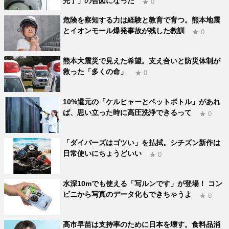
完了」の合図になった
★ 0
危険を察知する力は経験と教育で育つ。熊本地震
とイオンモール爆発事故が残した教訓
★ 0
熊本大震災で見えた希望。支え合いと防災体制が
救った「多くの命」
★ 0
10%還元の「ケルヒャーとペットボトル」があれ
ば、思い立った時に高圧洗浄できるって
★ 0
「ダイバーズはゴツい」を払拭。シチズン新作は
日常使いにちょうどいい
★ 0
水深10mでも使える「写ルンです」が登場！ コン
ビニから写真のデータ化もできちゃうよ
★ 0
高市早苗は支持率のために日本を壊す。食料品消