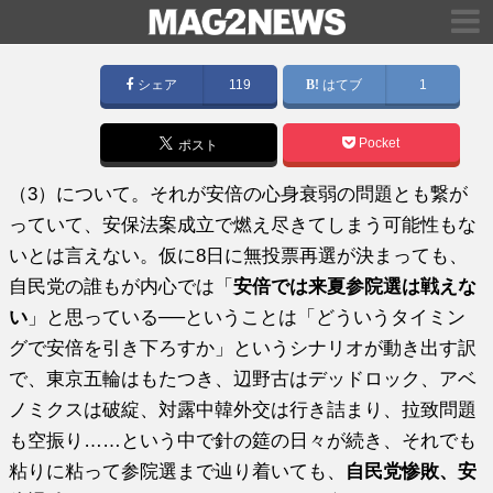
シェア
119
はてブ
1
Pocket
ポスト
（3）について。それが安倍の心身衰弱の問題とも繋が
っていて、安保法案成立で燃え尽きてしまう可能性もな
いとは言えない。仮に8日に無投票再選が決まっても、
自民党の誰もが内心では「
安倍では来夏参院選は戦えな
い
」と思っている──ということは「どういうタイミン
グで安倍を引き下ろすか」というシナリオが動き出す訳
で、東京五輪はもたつき、辺野古はデッドロック、アベ
ノミクスは破綻、対露中韓外交は行き詰まり、拉致問題
も空振り……という中で針の筵の日々が続き、それでも
粘りに粘って参院選まで辿り着いても、
自民党惨敗、安