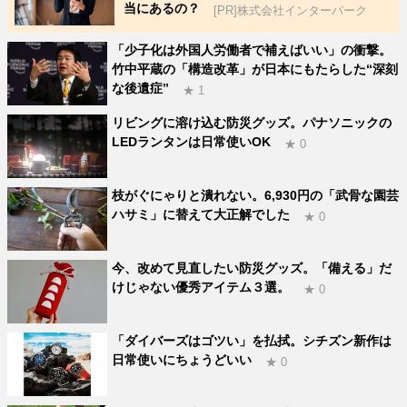
当にあるの？
[PR]株式会社インターパーク
「少子化は外国人労働者で補えばいい」の衝撃。
竹中平蔵の「構造改革」が日本にもたらした“深刻
な後遺症”
★ 1
リビングに溶け込む防災グッズ。パナソニックの
LEDランタンは日常使いOK
★ 0
枝がぐにゃりと潰れない。6,930円の「武骨な園芸
ハサミ」に替えて大正解でした
★ 0
今、改めて見直したい防災グッズ。「備える」だ
けじゃない優秀アイテム３選。
★ 0
「ダイバーズはゴツい」を払拭。シチズン新作は
日常使いにちょうどいい
★ 0