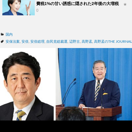
費税1%の甘い誘惑に隠された2年後の大増税
★
0
カ
国内
テ
タ
安保法案
,
安倍
,
安倍総理
,
自民党総裁選
,
辺野古
,
高野孟
,
高野孟のTHE JOURNAL
ゴ
グ
リ
ー