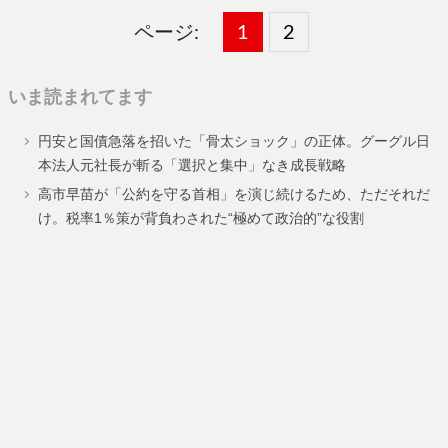
ページ:
固
1
固
2
,
定
定
いま読まれてます
ペ
ペ
円安と国債急落を招いた「骨太ショック」の正体。グーグル日
ー
ー
本法人元社長が斬る「選択と集中」なき成長戦略
ジ
ジ
高市早苗が「公約を守る首相」を演じ続けるため、ただそれだ
け。税率1％策が背負わされた“極めて政治的”な役割