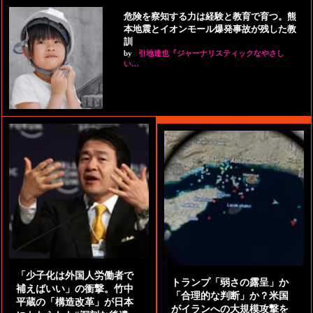
危険を察知する力は経験と教育で育つ。熊
本地震とイオンモール爆発事故が残した教
訓
by
引地達也『ジャーナリスティックなやさし
い…
「少子化は外国人労働者で
トランプ「弱さの露呈」か
補えばいい」の衝撃。竹中
「合理的な判断」か？米国
平蔵の「構造改革」が日本
がイランへの大規模攻撃を