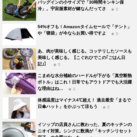
バッグインの小サイズで「30時間キンキン保
冷」。宇宙服素材が鍵なんだってさ
★ 0
54%オフも！Amazonタイムセールで「テント」
や「寝袋」が今ならお買い得ですよ
★ 0
あ、肉が美味しく感じる。コッテリしたソースも
美味しく感じる。【こぐれひでこの｢ごはん日
記｣】
★ 0
こまめな水分補給のハードルが下がる「真空断熱
ボトル」はこれ！日常でもアウトドアでも大活躍
な理由はね…
★ 0
体感温度はマイナス4℃超え！ 過去最安「まるで
日傘ハット」をかぶって涼もう
★ 0
イソップの店員さんに教わった、夏のキッチンの
ニオイ対策。シンクに数滴が「キッチンリセット