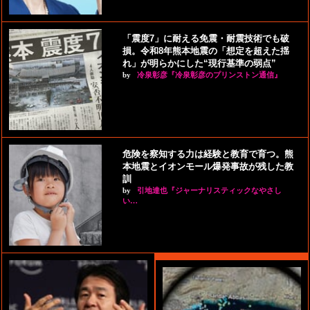
「震度7」に耐える免震・耐震技術でも破
損。令和8年熊本地震の「想定を超えた揺
れ」が明らかにした“現行基準の弱点”
by
冷泉彰彦『冷泉彰彦のプリンストン通信』
危険を察知する力は経験と教育で育つ。熊
本地震とイオンモール爆発事故が残した教
訓
by
引地達也『ジャーナリスティックなやさし
い…