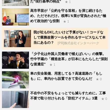
た“現行基準の弱点”
★ 1
高市早苗が「公約を守る首相」を演じ続けるた
め、ただそれだけ。税率1％策が背負わされた“極
めて政治的”な役割
★ 1
我が社もDXしたいけど予算がない！コードな
しで業務改善ツールを作れるサービスなんて本
当にあるの？
[PR]株式会社インターパーク
「少子化は外国人労働者で補えばいい」の衝撃。
竹中平蔵の「構造改革」が日本にもたらした“深刻
な後遺症”
★ 1
車の安全装備、用意してる？高速道路の「もし
も」に、車内から設置できて安心なんだ
★ 0
不在中の不安をちょっとでも減らすために。工事
不要で取り付けられる「防犯アイテム」3選
★ 0