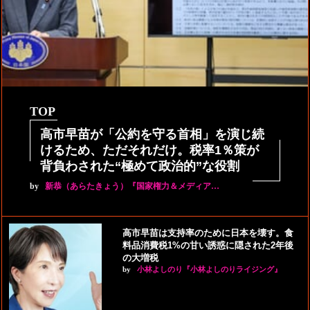
TOP
高市早苗が「公約を守る首相」を演じ続
けるため、ただそれだけ。税率1％策が
背負わされた“極めて政治的”な役割
by
新恭（あらたきょう）『国家権力＆メディア…
高市早苗は支持率のために日本を壊す。食
料品消費税1%の甘い誘惑に隠された2年後
の大増税
by
小林よしのり『小林よしのりライジング』