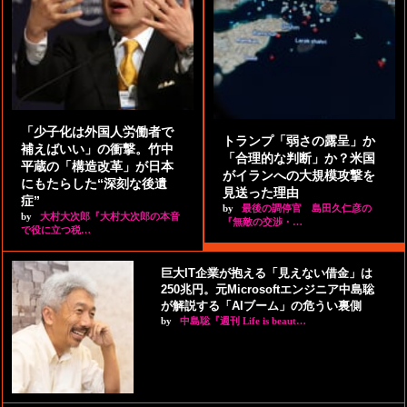
「少子化は外国人労働者で
トランプ「弱さの露呈」か
補えばいい」の衝撃。竹中
「合理的な判断」か？米国
平蔵の「構造改革」が日本
がイランへの大規模攻撃を
にもたらした“深刻な後遺
見送った理由
症”
by
最後の調停官 島田久仁彦の
by
大村大次郎『大村大次郎の本音
『無敵の交渉・…
で役に立つ税…
巨大IT企業が抱える「見えない借金」は
250兆円。元Microsoftエンジニア中島聡
が解説する「AIブーム」の危うい裏側
by
中島聡『週刊 Life is beaut…