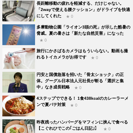
長距離移動の疲れを軽減する、だけじゃない。
「2wayで使える腰クッション」がドライブを快適
にしてくれた
★ 0
多摩動物公園「ライオン3頭の死」が示した酷暑の
脅威。夏の暑さは「新たな自然災害」になった
★ 0
旅行にかさばるカメラはもういらない。動画も撮
れるトイカメラがお得です
★ 0
円安と国債急落を招いた「骨太ショック」の正
体。グーグル日本法人元社長が斬る「選択と集
中」なき成長戦略
★ 0
4ステップでできる！ 1食438kcalのカレーラーメ
ンで夏バテ対策
★ 0
昨夜残ったハンバーグをマフィンに挟んで食べる
【こぐれひでこの｢ごはん日記｣】
★ 0