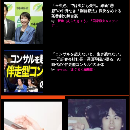
「玉虫色」では虫にも失礼。維新“悲
願”の中身なき「副首都法」採決をめぐる
茶番劇の舞台裏
by
新恭（あらたきょう）『国家権力＆メディ
ア…
「コンサルを超えないと、生き残れない」
──元証券会社社長・澤田聖陽が語る、AI
時代の"伴走型コンサル"の正体
by
gyouza（まぐまぐ編集部）