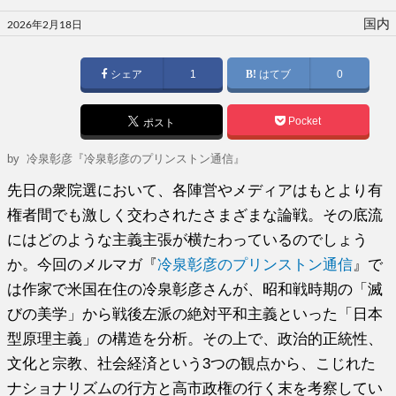
投
国内
2026年2月18日
稿
日:
シェア
1
はてブ
0
Pocket
ポスト
by
冷泉彰彦『冷泉彰彦のプリンストン通信』
先日の衆院選において、各陣営やメディアはもとより有
権者間でも激しく交わされたさまざまな論戦。その底流
にはどのような主義主張が横たわっているのでしょう
か。今回のメルマガ『
冷泉彰彦のプリンストン通信
』で
は作家で米国在住の冷泉彰彦さんが、昭和戦時期の「滅
びの美学」から戦後左派の絶対平和主義といった「日本
型原理主義」の構造を分析。その上で、政治的正統性、
文化と宗教、社会経済という3つの観点から、こじれた
ナショナリズムの行方と高市政権の行く末を考察してい