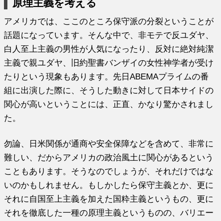
原理主義を考える
アメリカでは、ここのところ保守派の分裂ということが
話題になっています。そんな中で、非モテで反ユダヤ、
白人至上主義の男性が人気になったり、反対に絶対純潔
主義で親ユダヤ、旧約聖書バンザイの女性神学者が受け
たりという現象もあります。先日ABEMAプライムの番
組に出演した際に、そうした動きに対して日本サイドの
関心が高いということには、正直、かなり驚かされまし
た。
勿論、日米関係が通商や安全保障などを含めて、非常に
難しい、だからアメリカの政治風土に関心があるという
こともあります。そうなのでしょうが、それだけではな
いのかもしれません。もしかしたら保守主義とか、更に
それに自国至上主義を加えた国粋主義というもの、更に
それを徹底した一種の原理主義というものの、バリエー