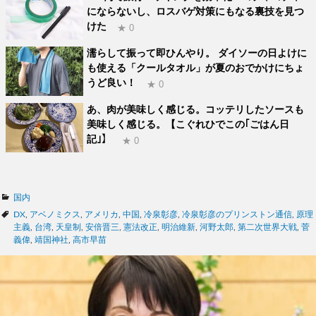
にならないし、ロスバゲ対策にもなる裏技を見つ
けた
★ 0
濡らして振って即ひんやり。 ダイソーの日よけに
も使える「クールタオル」が夏のおでかけにちょ
うど良い！
★ 0
あ、肉が美味しく感じる。コッテリしたソースも
美味しく感じる。【こぐれひでこの｢ごはん日
記｣】
★ 0
カ
国内
テ
タ
DX
,
アベノミクス
,
アメリカ
,
中国
,
冷泉彰彦
,
冷泉彰彦のプリンストン通信
,
原理
ゴ
グ
主義
,
台湾
,
天皇制
,
安倍晋三
,
憲法改正
,
明治維新
,
河野太郎
,
第二次世界大戦
,
菅
リ
義偉
,
靖国神社
,
高市早苗
ー