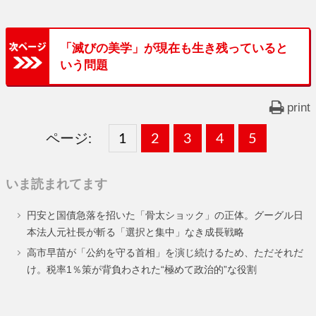
「滅びの美学」が現在も生き残っていると
いう問題
print
ページ:
固
1
固
2
,
固
3
,
固
4
,
固
5
,
定
定
定
定
定
いま読まれてます
ペ
ペ
ペ
ペ
ペ
円安と国債急落を招いた「骨太ショック」の正体。グーグル日
ー
ー
ー
ー
ー
本法人元社長が斬る「選択と集中」なき成長戦略
ジ
ジ
ジ
ジ
ジ
高市早苗が「公約を守る首相」を演じ続けるため、ただそれだ
け。税率1％策が背負わされた“極めて政治的”な役割