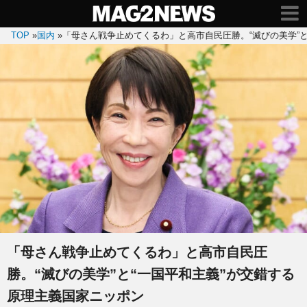
TOP
»
国内
»
「母さん戦争止めてくるわ」と高市自民圧勝。“滅びの美学”と
「母さん戦争止めてくるわ」と高市自民圧
勝。“滅びの美学”と“一国平和主義”が交錯する
原理主義国家ニッポン