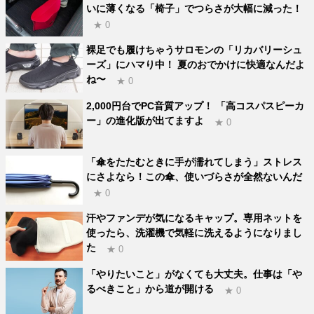
いに薄くなる「椅子」でつらさが大幅に減った！
★ 0
裸足でも履けちゃうサロモンの「リカバリーシュ
ーズ」にハマり中！ 夏のおでかけに快適なんだよ
ね〜
★ 0
2,000円台でPC音質アップ！ 「高コスパスピーカ
ー」の進化版が出てますよ
★ 0
「傘をたたむときに手が濡れてしまう」ストレス
にさよなら！この傘、使いづらさが全然ないんだ
★ 0
汗やファンデが気になるキャップ。専用ネットを
使ったら、洗濯機で気軽に洗えるようになりまし
た
★ 0
「やりたいこと」がなくても大丈夫。仕事は「や
るべきこと」から道が開ける
★ 0