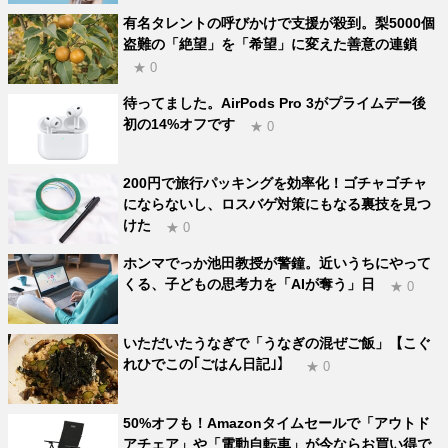
有名タレントの呼びかけで支援が殺到。梨5000個
盗難の「絶望」を「希望」に変えた善意の連鎖
★ 0
待ってました。AirPods Pro 3がプライムデー後
初の14%オフです
★ 0
200円で旅行パッキングを効率化！ゴチャゴチャ
にならないし、ロスバゲ対策にもなる裏技を見つ
けた
★ 0
ホンマでっか池田教授が警鐘。近いうちにやって
くる、子どもの思考力を「AIが奪う」日
★ 0
いただいたうなぎで「うなぎの混ぜご飯」【こぐ
れひでこの｢ごはん日記｣】
★ 0
50%オフも！Amazonタイムセールで「アウトド
アチェア」や「電動自転車」が今ならお買い得で