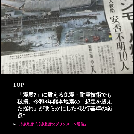
TOP
「震度7」に耐える免震・耐震技術でも
破損。令和8年熊本地震の「想定を超え
た揺れ」が明らかにした“現行基準の弱
点”
by
冷泉彰彦『冷泉彰彦のプリンストン通信』