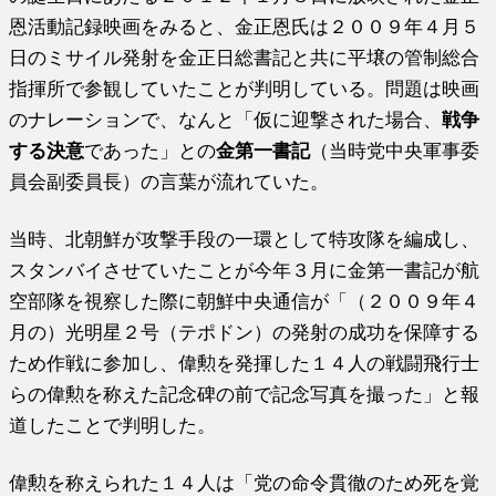
恩活動記録映画をみると、金正恩氏は２００９年４月５
日のミサイル発射を金正日総書記と共に平壌の管制総合
指揮所で参観していたことが判明している。問題は映画
のナレーションで、なんと「仮に迎撃された場合、
戦争
する決意
であった」との
金第一書記
（当時党中央軍事委
員会副委員長）の言葉が流れていた。
当時、北朝鮮が攻撃手段の一環として特攻隊を編成し、
スタンバイさせていたことが今年３月に金第一書記が航
空部隊を視察した際に朝鮮中央通信が「（２００９年４
月の）光明星２号（テポドン）の発射の成功を保障する
ため作戦に参加し、偉勲を発揮した１４人の戦闘飛行士
らの偉勲を称えた記念碑の前で記念写真を撮った」と報
道したことで判明した。
偉勲を称えられた１４人は「党の命令貫徹のため死を覚