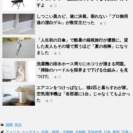
すよ
★ 0
しつこい黒カビ、遂に決着。垂れない「プロ御用
達の漂白ゲル」が救世主だった
★ 0
「人生初の日傘」で酷暑の箱根旅行が優雅に。貸
した友人もその場で買うほど「夏の相棒」になり
ました
★ 0
洗濯機の排水ホース周りにホコリが溜まる問題。
「掃除のハードルを限界まで下げる仕組み」を見
つけた
★ 0
エアコンをつけっぱなし、猫2匹と暮らすわが家。
空気清浄機は「各部屋に1台」じゃなくてもよかっ
た
★ 0
カ
国際
,
英語
テ
タ
アメリカ
,
クーデター
,
中国・韓国・北朝鮮
,
北朝鮮
,
安倍総理
,
日本
,
軍部
,
辺真一
,