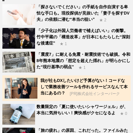
「探さないでください」の手紙を自作自演する卑
怯な手口も。現役探偵が見抜いた「妻子を探すDV
夫」の依頼に潜む“本当の狙い”
★ 2
「少子化は外国人労働者で補えばいい」の衝撃。
竹中平蔵の「構造改革」が日本にもたらした“深刻
な後遺症”
★ 1
「震度7」に耐える免震・耐震技術でも破損。令和
8年熊本地震の「想定を超えた揺れ」が明らかにし
た“現行基準の弱点”
★ 1
我が社もDXしたいけど予算がない！コードな
しで業務改善ツールを作れるサービスなんて本
当にあるの？
[PR]株式会社インターパーク
数量限定の「夏に使いたいシャワージェル」が、
本当に気持ちいい！爽快感がクセになるよ
★ 0
「旅の疲れ」の原因、これだった。ファイルみた