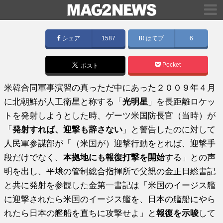
シェア
1587
はてブ
6
Pocket
ポスト
米韓合同軍事演習の真っただ中にあった２００９年４月
に北朝鮮が人工衛星と称する「
光明星
」を長距離ロケッ
トを発射しようとした時、ゲーツ米国防長官（当時）が
「
発射すれば、迎撃も辞さない
」と警告したのに対して
人民軍参謀部が「（米国が）迎撃行動をとれば、迎撃手
段だけでなく、
本拠地にも報復打撃を開始
する」との声
明を出し、平壌の管制総合指揮所で父親の金正日総書記
と共に発射を参観した金第一書記は「米国のイージス艦
に迎撃されたら米国のイージス艦を、日本の艦船にやら
れたら日本の艦船を直ちに攻撃せよ」と
報復を示唆
して