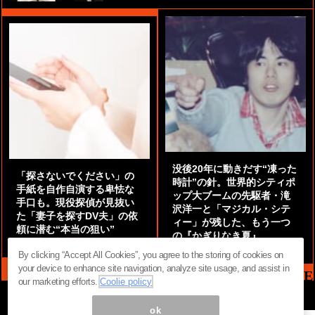
没後20年に動きだす“凍った
「探さないでください」の
時計”の針。世界的シティポ
手紙を自作自演する卑怯な
ップ大ブームの先駆者・滝
手口も。現役探偵が見抜い
沢洋一と「マジカル・シテ
た「妻子を探すDV夫」の依
ィー」が残した、もう一つ
頼に潜む“本当の狙い”
の『かぎりなき夏』
by
阿部泰尚『伝説の探偵』
by
都鳥 流星
By clicking “Accept All Cookies”, you agree to the storing of cookies on
your device to enhance site navigation, analyze site usage, and assist in
MAG2 NEWS HEADLINE
our marketing efforts.
Coolie policy
ok