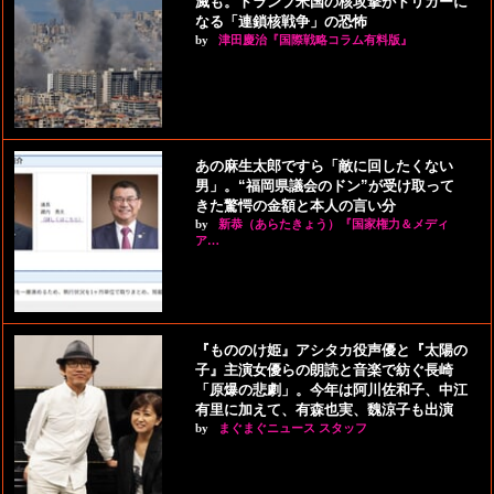
滅も。トランプ米国の核攻撃がトリガーに
なる「連鎖核戦争」の恐怖
by
津田慶治『国際戦略コラム有料版』
あの麻生太郎ですら「敵に回したくない
男」。“福岡県議会のドン”が受け取って
きた驚愕の金額と本人の言い分
by
新恭（あらたきょう）『国家権力＆メディ
ア…
『もののけ姫』アシタカ役声優と『太陽の
子』主演女優らの朗読と音楽で紡ぐ長崎
「原爆の悲劇」。今年は阿川佐和子、中江
有里に加えて、有森也実、魏涼子も出演
by
まぐまぐニュース スタッフ