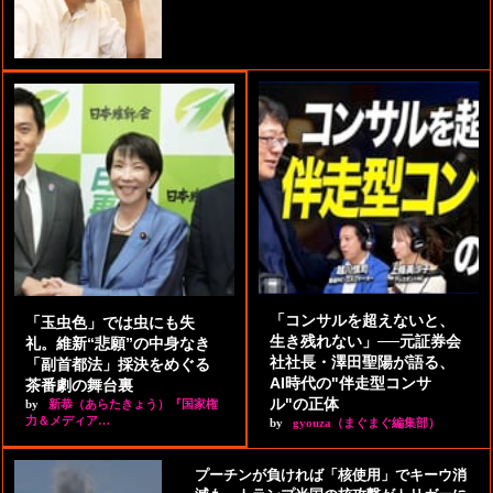
「コンサルを超えないと、
「玉虫色」では虫にも失
生き残れない」──元証券会
礼。維新“悲願”の中身なき
社社長・澤田聖陽が語る、
「副首都法」採決をめぐる
AI時代の"伴走型コンサ
茶番劇の舞台裏
ル"の正体
by
新恭（あらたきょう）『国家権
力＆メディア…
by
gyouza（まぐまぐ編集部）
プーチンが負ければ「核使用」でキーウ消