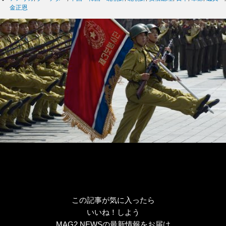
ゴ
グ
金正恩
リ
ー
この記事が気に入ったら
いいね！しよう
MAG2 NEWSの最新情報をお届け