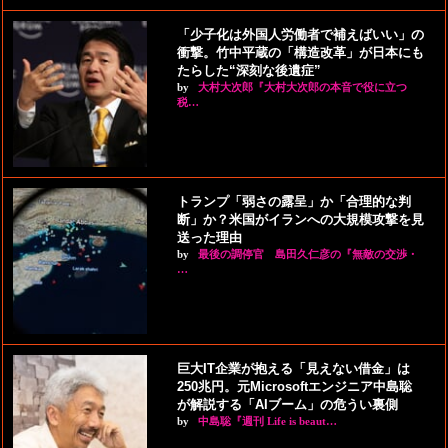
「少子化は外国人労働者で補えばいい」の
衝撃。竹中平蔵の「構造改革」が日本にも
たらした“深刻な後遺症”
by
大村大次郎『大村大次郎の本音で役に立つ
税…
トランプ「弱さの露呈」か「合理的な判
断」か？米国がイランへの大規模攻撃を見
送った理由
by
最後の調停官 島田久仁彦の『無敵の交渉・
…
巨大IT企業が抱える「見えない借金」は
250兆円。元Microsoftエンジニア中島聡
が解説する「AIブーム」の危うい裏側
by
中島聡『週刊 Life is beaut…