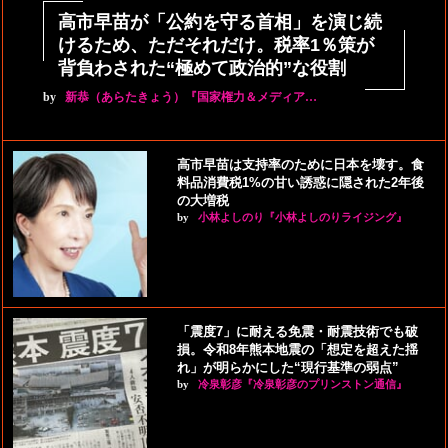
高市早苗が「公約を守る首相」を演じ続
けるため、ただそれだけ。税率1％策が
背負わされた“極めて政治的”な役割
by
新恭（あらたきょう）『国家権力＆メディア…
高市早苗は支持率のために日本を壊す。食
料品消費税1%の甘い誘惑に隠された2年後
の大増税
by
小林よしのり『小林よしのりライジング』
「震度7」に耐える免震・耐震技術でも破
損。令和8年熊本地震の「想定を超えた揺
れ」が明らかにした“現行基準の弱点”
by
冷泉彰彦『冷泉彰彦のプリンストン通信』