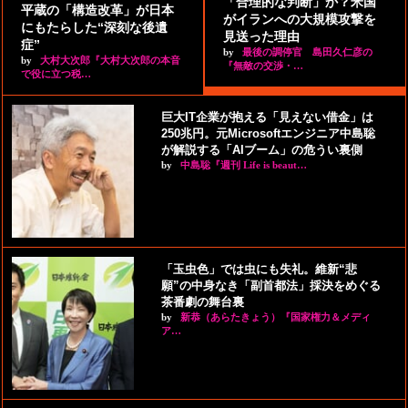
「合理的な判断」か？米国
平蔵の「構造改革」が日本
がイランへの大規模攻撃を
にもたらした“深刻な後遺
見送った理由
症”
by
最後の調停官 島田久仁彦の
by
大村大次郎『大村大次郎の本音
『無敵の交渉・…
で役に立つ税…
巨大IT企業が抱える「見えない借金」は
250兆円。元Microsoftエンジニア中島聡
が解説する「AIブーム」の危うい裏側
by
中島聡『週刊 Life is beaut…
「玉虫色」では虫にも失礼。維新“悲
願”の中身なき「副首都法」採決をめぐる
茶番劇の舞台裏
by
新恭（あらたきょう）『国家権力＆メディ
ア…