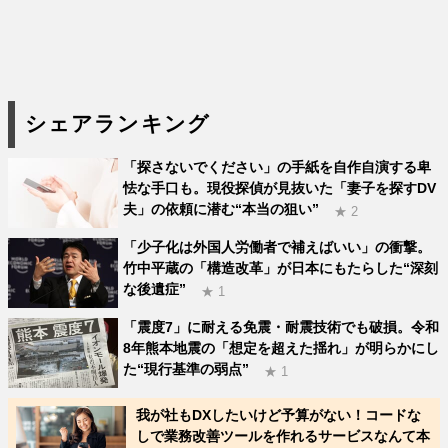
シェアランキング
「探さないでください」の手紙を自作自演する卑
怯な手口も。現役探偵が見抜いた「妻子を探すDV
夫」の依頼に潜む“本当の狙い”
★ 2
「少子化は外国人労働者で補えばいい」の衝撃。
竹中平蔵の「構造改革」が日本にもたらした“深刻
な後遺症”
★ 1
「震度7」に耐える免震・耐震技術でも破損。令和
8年熊本地震の「想定を超えた揺れ」が明らかにし
た“現行基準の弱点”
★ 1
我が社もDXしたいけど予算がない！コードな
しで業務改善ツールを作れるサービスなんて本