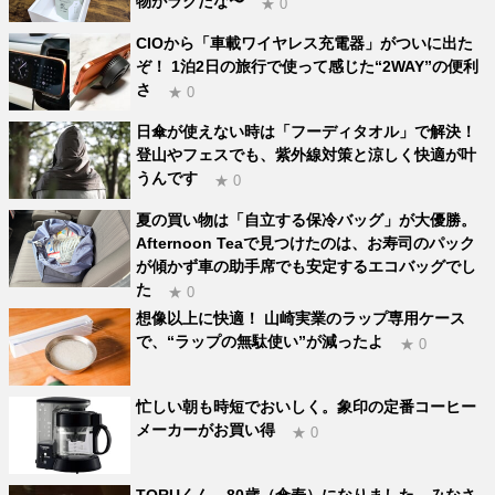
物がラクだな〜
★ 0
CIOから「車載ワイヤレス充電器」がついに出た
ぞ！ 1泊2日の旅行で使って感じた“2WAY”の便利
さ
★ 0
日傘が使えない時は「フーディタオル」で解決！
登山やフェスでも、紫外線対策と涼しく快適が叶
うんです
★ 0
夏の買い物は「自立する保冷バッグ」が大優勝。
Afternoon Teaで見つけたのは、お寿司のパック
が傾かず車の助手席でも安定するエコバッグでし
た
★ 0
想像以上に快適！ 山崎実業のラップ専用ケース
で、“ラップの無駄使い”が減ったよ
★ 0
忙しい朝も時短でおいしく。象印の定番コーヒー
メーカーがお買い得
★ 0