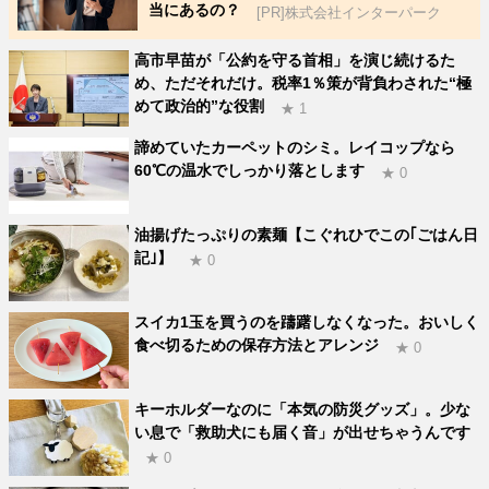
当にあるの？
[PR]株式会社インターパーク
高市早苗が「公約を守る首相」を演じ続けるた
め、ただそれだけ。税率1％策が背負わされた“極
めて政治的”な役割
★ 1
諦めていたカーペットのシミ。レイコップなら
60℃の温水でしっかり落とします
★ 0
油揚げたっぷりの素麺【こぐれひでこの｢ごはん日
記｣】
★ 0
スイカ1玉を買うのを躊躇しなくなった。おいしく
食べ切るための保存方法とアレンジ
★ 0
キーホルダーなのに「本気の防災グッズ」。少な
い息で「救助犬にも届く音」が出せちゃうんです
★ 0