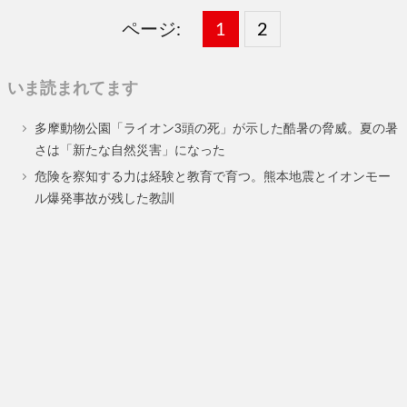
ページ:
固
1
固
2
,
定
定
いま読まれてます
ペ
ペ
多摩動物公園「ライオン3頭の死」が示した酷暑の脅威。夏の暑
ー
ー
さは「新たな自然災害」になった
ジ
ジ
危険を察知する力は経験と教育で育つ。熊本地震とイオンモー
ル爆発事故が残した教訓