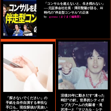
「コンサルを超えないと、生き残れない」
──元証券会社社長・澤田聖陽が語る、AI
時代の"伴走型コンサル"の正体
by
gyouza（まぐまぐ編集部）
没後20年に動きだす“凍った
「探さないでください」の
時計”の針。世界的シティポ
手紙を自作自演する卑怯な
ップ大ブームの先駆者・滝
手口も。現役探偵が見抜い
沢洋一と「マジカル・シテ