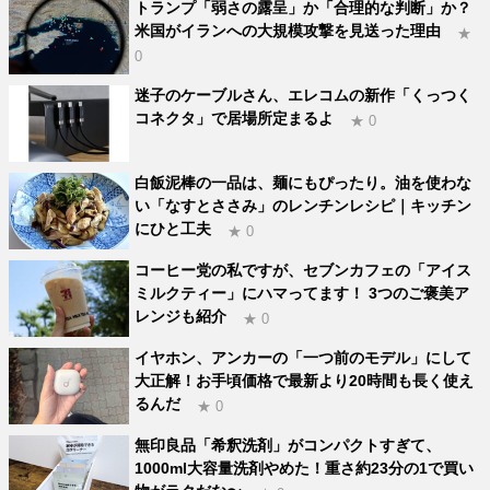
トランプ「弱さの露呈」か「合理的な判断」か？
米国がイランへの大規模攻撃を見送った理由
★
0
迷子のケーブルさん、エレコムの新作「くっつく
コネクタ」で居場所定まるよ
★ 0
白飯泥棒の一品は、麺にもぴったり。油を使わな
い「なすとささみ」のレンチンレシピ｜キッチン
にひと工夫
★ 0
コーヒー党の私ですが、セブンカフェの「アイス
ミルクティー」にハマってます！ 3つのご褒美ア
レンジも紹介
★ 0
イヤホン、アンカーの「一つ前のモデル」にして
大正解！お手頃価格で最新より20時間も長く使え
るんだ
★ 0
無印良品「希釈洗剤」がコンパクトすぎて、
1000ml大容量洗剤やめた！重さ約23分の1で買い