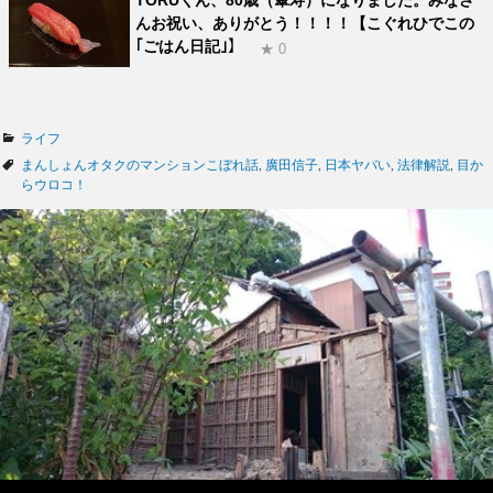
TORUくん、80歳（傘寿）になりました。みなさ
んお祝い、ありがとう！！！！【こぐれひでこの
｢ごはん日記｣】
★ 0
カ
ライフ
テ
タ
まんしょんオタクのマンションこぼれ話
,
廣田信子
,
日本ヤバい
,
法律解説
,
目か
ゴ
グ
らウロコ！
リ
ー