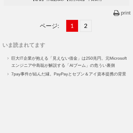
print
ページ:
固
1
固
2
,
定
定
いま読まれてます
ペ
ペ
巨大IT企業が抱える「見えない借金」は250兆円。元Microsoft
ー
ー
エンジニア中島聡が解説する「AIブーム」の危うい裏側
ジ
ジ
7pay事件が結んだ縁。PayPayとセブン＆アイ資本提携の背景