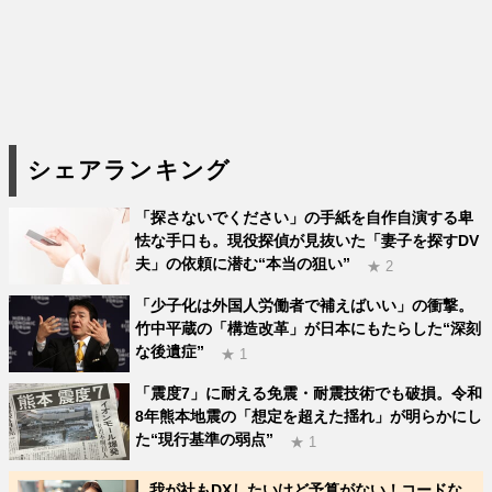
シェアランキング
「探さないでください」の手紙を自作自演する卑
怯な手口も。現役探偵が見抜いた「妻子を探すDV
夫」の依頼に潜む“本当の狙い”
★ 2
「少子化は外国人労働者で補えばいい」の衝撃。
竹中平蔵の「構造改革」が日本にもたらした“深刻
な後遺症”
★ 1
「震度7」に耐える免震・耐震技術でも破損。令和
8年熊本地震の「想定を超えた揺れ」が明らかにし
た“現行基準の弱点”
★ 1
我が社もDXしたいけど予算がない！コードな