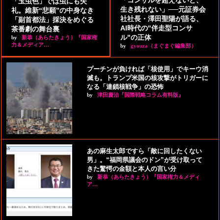
「コンサルを超えないと、
「玉虫色」では虫にも失
生き残れない」──元証券会
礼。維新“悲願”の中身なき
社社長・澤田聖陽が語る、
「副首都法」採決をめぐる
AI時代の"伴走型コンサ
茶番劇の舞台裏
ル"の正体
by
新恭（あらたきょう）『国家権
力＆メディア…
by
gyouza（まぐまぐ編集部）
プーチンが負ければ「核使用」でキーウ消
滅も。トランプ米国の核攻撃がトリガーに
なる「連鎖核戦争」の恐怖
by
津田慶治『国際戦略コラム有料版』
あの麻生太郎ですら「敵に回したくない
男」。“福岡県議会のドン”が受け取って
きた驚愕の金額と本人の言い分
by
新恭（あらたきょう）『国家権力＆メディ
ア…