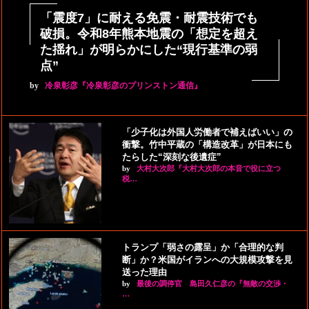
「震度7」に耐える免震・耐震技術でも
破損。令和8年熊本地震の「想定を超え
た揺れ」が明らかにした“現行基準の弱
点”
by
冷泉彰彦『冷泉彰彦のプリンストン通信』
「少子化は外国人労働者で補えばいい」の
衝撃。竹中平蔵の「構造改革」が日本にも
たらした“深刻な後遺症”
by
大村大次郎『大村大次郎の本音で役に立つ
税…
トランプ「弱さの露呈」か「合理的な判
断」か？米国がイランへの大規模攻撃を見
送った理由
by
最後の調停官 島田久仁彦の『無敵の交渉・
…