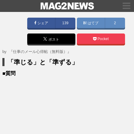
シェア
139
はてブ
2
Pocket
ポスト
by
『仕事のメール心得帖（無料版）』
「準じる」と「準ずる」
■質問