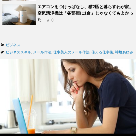
エアコンをつけっぱなし、猫2匹と暮らすわが家。
空気清浄機は「各部屋に1台」じゃなくてもよかっ
た
★ 0
カ
ビジネス
テ
タ
ビジネススキル
,
メール作法
,
仕事美人のメール作法
,
使える仕事術
,
神垣あゆみ
ゴ
グ
リ
ー