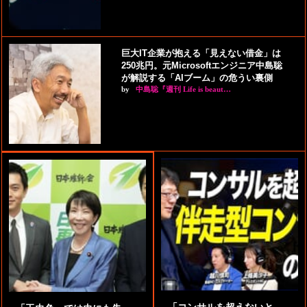
巨大IT企業が抱える「見えない借金」は
250兆円。元Microsoftエンジニア中島聡
が解説する「AIブーム」の危うい裏側
by
中島聡『週刊 Life is beaut…