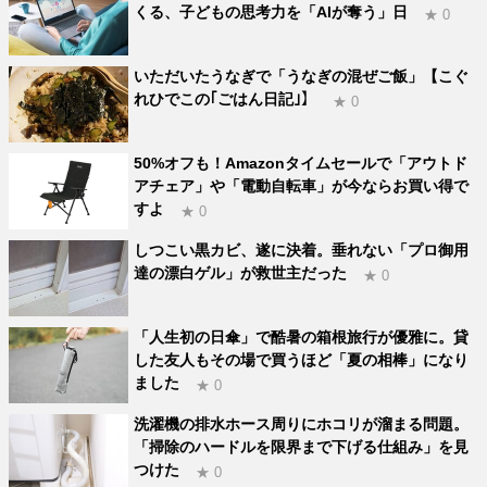
くる、子どもの思考力を「AIが奪う」日
★ 0
いただいたうなぎで「うなぎの混ぜご飯」【こぐ
れひでこの｢ごはん日記｣】
★ 0
50%オフも！Amazonタイムセールで「アウトド
アチェア」や「電動自転車」が今ならお買い得で
すよ
★ 0
しつこい黒カビ、遂に決着。垂れない「プロ御用
達の漂白ゲル」が救世主だった
★ 0
「人生初の日傘」で酷暑の箱根旅行が優雅に。貸
した友人もその場で買うほど「夏の相棒」になり
ました
★ 0
洗濯機の排水ホース周りにホコリが溜まる問題。
「掃除のハードルを限界まで下げる仕組み」を見
つけた
★ 0