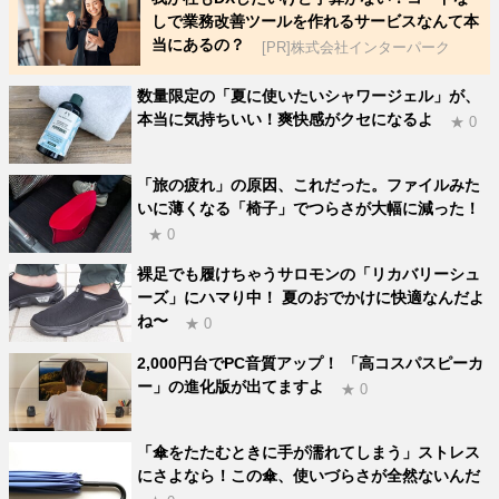
しで業務改善ツールを作れるサービスなんて本
当にあるの？
[PR]株式会社インターパーク
数量限定の「夏に使いたいシャワージェル」が、
本当に気持ちいい！爽快感がクセになるよ
★ 0
「旅の疲れ」の原因、これだった。ファイルみた
いに薄くなる「椅子」でつらさが大幅に減った！
★ 0
裸足でも履けちゃうサロモンの「リカバリーシュ
ーズ」にハマり中！ 夏のおでかけに快適なんだよ
ね〜
★ 0
2,000円台でPC音質アップ！ 「高コスパスピーカ
ー」の進化版が出てますよ
★ 0
「傘をたたむときに手が濡れてしまう」ストレス
にさよなら！この傘、使いづらさが全然ないんだ