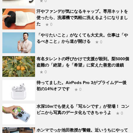
★ 0
汗やファンデが気になるキャップ。専用ネットを
使ったら、洗濯機で気軽に洗えるようになりまし
た
★ 0
「やりたいこと」がなくても大丈夫。仕事は「や
るべきこと」から道が開ける
★ 0
有名タレントの呼びかけで支援が殺到。梨5000個
盗難の「絶望」を「希望」に変えた善意の連鎖
★ 0
待ってました。AirPods Pro 3がプライムデー後
初の14%オフです
★ 0
水深10mでも使える「写ルンです」が登場！ コン
ビニから写真のデータ化もできちゃうよ
★ 0
ホンマでっか池田教授が警鐘。近いうちにやって