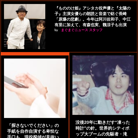
『もののけ姫』アシタカ役声優と『太陽の
子』主演女優らの朗読と音楽で紡ぐ長崎
「原爆の悲劇」。今年は阿川佐和子、中江
有里に加えて、有森也実、魏涼子も出演
by
まぐまぐニュース スタッフ
没後20年に動きだす“凍った
「探さないでください」の
時計”の針。世界的シティポ
手紙を自作自演する卑怯な
ップ大ブームの先駆者・滝
手口も。現役探偵が見抜い