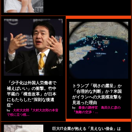
「少子化は外国人労働者で
トランプ「弱さの露呈」か
補えばいい」の衝撃。竹中
「合理的な判断」か？米国
平蔵の「構造改革」が日本
がイランへの大規模攻撃を
にもたらした“深刻な後遺
見送った理由
症”
by
最後の調停官 島田久仁彦の
by
大村大次郎『大村大次郎の本音
『無敵の交渉・…
で役に立つ税…
巨大IT企業が抱える「見えない借金」は