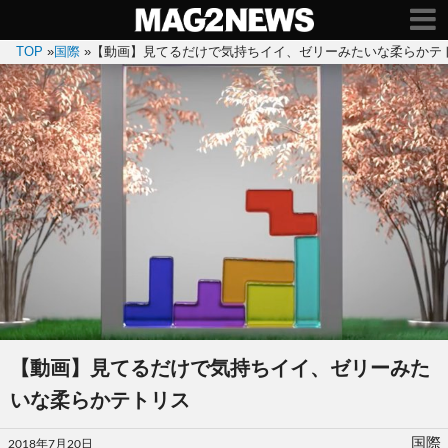
TOP
»
国際
»
【動画】見てるだけで気持ちイイ、ゼリーみたいな柔らかテ
【動画】見てるだけで気持ちイイ、ゼリーみた
いな柔らかテトリス
投
国際
2018年7月20日