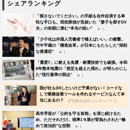
シェアランキング
「探さないでください」の手紙を自作自演する卑
怯な手口も。現役探偵が見抜いた「妻子を探すDV
夫」の依頼に潜む“本当の狙い”
★ 2
「少子化は外国人労働者で補えばいい」の衝撃。
竹中平蔵の「構造改革」が日本にもたらした“深刻
な後遺症”
★ 1
「震度7」に耐える免震・耐震技術でも破損。令和
8年熊本地震の「想定を超えた揺れ」が明らかにし
た“現行基準の弱点”
★ 1
我が社もDXしたいけど予算がない！コードな
しで業務改善ツールを作れるサービスなんて本
当にあるの？
[PR]株式会社インターパーク
高市早苗が「公約を守る首相」を演じ続けるた
め、ただそれだけ。税率1％策が背負わされた“極
めて政治的”な役割
★ 1