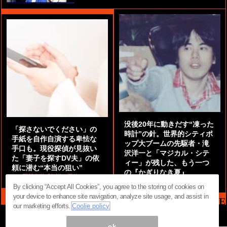
没後20年に動きだす“凍った
「探さないでください」の
時計”の針。世界的シティポ
手紙を自作自演する卑怯な
ップ大ブームの先駆者・滝
手口も。現役探偵が見抜い
沢洋一と「マジカル・シテ
た「妻子を探すDV夫」の依
ィー」が残した、もう一つ
頼に潜む“本当の狙い”
の『かぎりなき夏』
by
阿部泰尚『伝説の探偵』
by
都鳥 流星
By clicking “Accept All Cookies”, you agree to the storing of cookies on
your device to enhance site navigation, analyze site usage, and assist in
MAG2 NEWS HEADLINE
our marketing efforts.
Coolie policy
ok