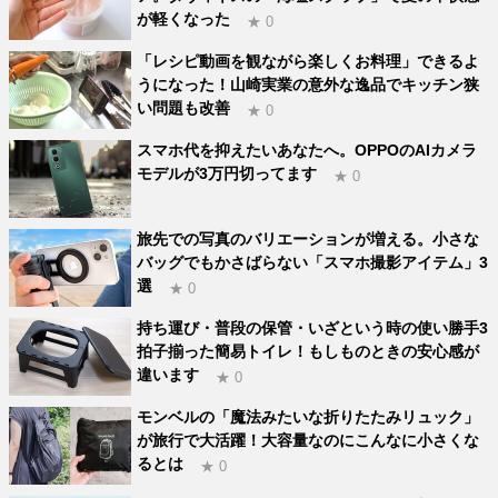
が軽くなった
★ 0
「レシピ動画を観ながら楽しくお料理」できるよ
うになった！山崎実業の意外な逸品でキッチン狭
い問題も改善
★ 0
スマホ代を抑えたいあなたへ。OPPOのAIカメラ
モデルが3万円切ってます
★ 0
旅先での写真のバリエーションが増える。小さな
バッグでもかさばらない「スマホ撮影アイテム」3
選
★ 0
持ち運び・普段の保管・いざという時の使い勝手3
拍子揃った簡易トイレ！もしものときの安心感が
違います
★ 0
モンベルの「魔法みたいな折りたたみリュック」
が旅行で大活躍！大容量なのにこんなに小さくな
るとは
★ 0