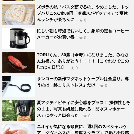
ズボラの私「パスタ茹でるの」やめました。トッ
プバリュの1食86円「冷凍スパゲッティ」で夏休
みランチが楽ちんに
★ 0
忙しい朝も時短でおいしく。象印の定番コーヒー
メーカーがお買い得
★ 0
TORUくん、80歳（傘寿）になりました。みなさ
んお祝い、ありがとう！！！！【こぐれひでこの
｢ごはん日記｣】
★ 0
サンコーの新作マグネットケーブルは全盛り。奪
うのは「絡まりストレス」だけ
★ 0
夏アクティビティに安心感をプラス！ 操作性もそ
のまま、写真も綺麗に撮れる「防水スマホケー
ス」にやっと出会った
★ 0
ニオイが気になる頭皮に、週2回のスペシャルケ
ア。ダヴィネスの「海塩スクラブ」で夏の不快感