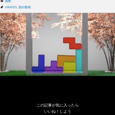
カ
国際
テ
タ
ViRATES
,
面白動画
ゴ
グ
リ
ー
この記事が気に入ったら
いいね！しよう