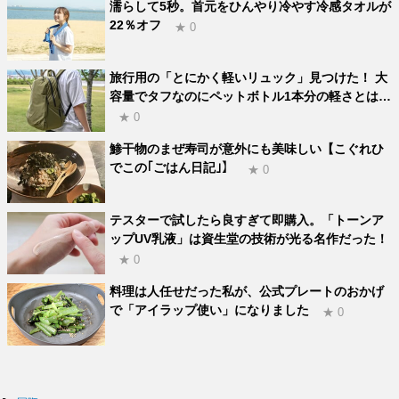
濡らして5秒。首元をひんやり冷やす冷感タオルが
22％オフ
★ 0
旅行用の「とにかく軽いリュック」見つけた！ 大
容量でタフなのにペットボトル1本分の軽さとは…
★ 0
鯵干物のまぜ寿司が意外にも美味しい【こぐれひ
でこの｢ごはん日記｣】
★ 0
テスターで試したら良すぎて即購入。「トーンア
ップUV乳液」は資生堂の技術が光る名作だった！
★ 0
料理は人任せだった私が、公式プレートのおかげ
で「アイラップ使い」になりました
★ 0