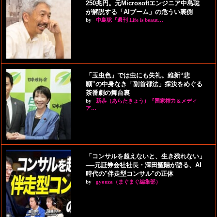
250兆円。元Microsoftエンジニア中島聡
が解説する「AIブーム」の危うい裏側
by
中島聡『週刊 Life is beaut…
「玉虫色」では虫にも失礼。維新“悲
願”の中身なき「副首都法」採決をめぐる
茶番劇の舞台裏
by
新恭（あらたきょう）『国家権力＆メディ
ア…
「コンサルを超えないと、生き残れない」
──元証券会社社長・澤田聖陽が語る、AI
時代の"伴走型コンサル"の正体
by
gyouza（まぐまぐ編集部）