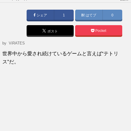
稿
日:
シェア
1
はてブ
0
Pocket
ポスト
by
ViRATES
世界中から愛され続けているゲームと言えば“テトリ
ス”だ。