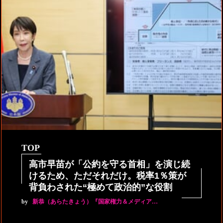
TOP
高市早苗が「公約を守る首相」を演じ続
けるため、ただそれだけ。税率1％策が
背負わされた“極めて政治的”な役割
by
新恭（あらたきょう）『国家権力＆メディア…