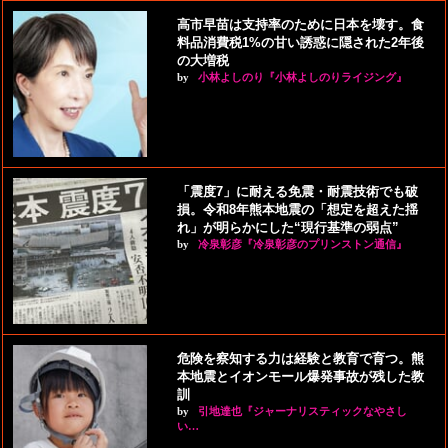
高市早苗は支持率のために日本を壊す。食
料品消費税1%の甘い誘惑に隠された2年後
の大増税
by
小林よしのり『小林よしのりライジング』
「震度7」に耐える免震・耐震技術でも破
損。令和8年熊本地震の「想定を超えた揺
れ」が明らかにした“現行基準の弱点”
by
冷泉彰彦『冷泉彰彦のプリンストン通信』
危険を察知する力は経験と教育で育つ。熊
本地震とイオンモール爆発事故が残した教
訓
by
引地達也『ジャーナリスティックなやさし
い…