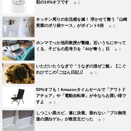
初の14%オフです
★ 0
キッチン周りの生活感を滅！ 浮かせて整う「山崎
実業のポリ袋ケース」がポイント5倍
★ 0
ホンマでっか池田教授が警鐘。近いうちにやって
くる、子どもの思考力を「AIが奪う」日
★ 0
いただいたうなぎで「うなぎの混ぜご飯」【こぐ
れひでこの｢ごはん日記｣】
★ 0
50%オフも！Amazonタイムセールで「アウトド
アチェア」や「電動自転車」が今ならお買い得で
すよ
★ 0
しつこい黒カビ、遂に決着。垂れない「プロ御用
達の漂白ゲル」が救世主だった
★ 0