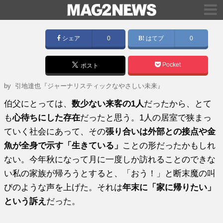
シェア
0
はてブ
0
Pocket
ポスト
by
引地達也『ジャーナリスティックなやさしい未来』
伯父にとっては、
数少ない来客の1人
だったから、とて
も
心待ちにした存在
だったと思う。1人の居室で狭まっ
ていく社会にあって、その
張り合いは外部との接点や金
魚が全身で示す「生きている」
ことの形だったかもしれ
ない。今年秋になって月に一度しか訪れることのできな
い私の家族が帰ろうとすると、「おう！」と断末魔の叫
びのような声を上げた。それは
年末に「家に帰りたい」
という訴え
だった。