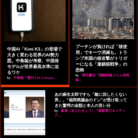
プーチンが負ければ「核使
中国AI「Kimi K3」の登場で
用」でキーウ消滅も。トラ
大きく変わる世界のAI勢力
ンプ米国の核攻撃がトリガ
図。中島聡が考察、中国発
ーになる「連鎖核戦争」の
モデルが世界最高水準に迫
恐怖
るワケ
by
津田慶治『国際戦略コラム有料
by
中島聡『週刊 Life is beaut…
版』
あの麻生太郎ですら「敵に回したくない
男」。“福岡県議会のドン”が受け取って
きた驚愕の金額と本人の言い分
by
新恭（あらたきょう）『国家権力＆メディ
ア…