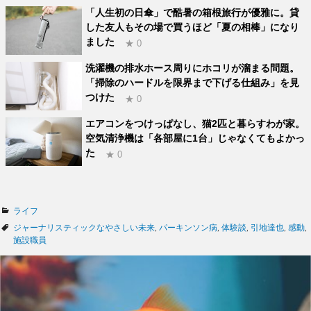
「人生初の日傘」で酷暑の箱根旅行が優雅に。貸
した友人もその場で買うほど「夏の相棒」になり
ました
★ 0
洗濯機の排水ホース周りにホコリが溜まる問題。
「掃除のハードルを限界まで下げる仕組み」を見
つけた
★ 0
エアコンをつけっぱなし、猫2匹と暮らすわが家。
空気清浄機は「各部屋に1台」じゃなくてもよかっ
た
★ 0
カ
ライフ
テ
タ
ジャーナリスティックなやさしい未来
,
パーキンソン病
,
体験談
,
引地達也
,
感動
,
ゴ
グ
施設職員
リ
ー