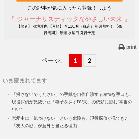
この記事が気に入ったら登録！しよう
『 ジャーナリスティックなやさしい未来 』
【著者】 引地達也 【月額】 ￥110/月（税込） 初月無料！ 【発
行周期】 毎週 水曜日 発行予定
print
ページ:
固
1
固
2
,
定
定
いま読まれてます
ペ
ペ
「探さないでください」の手紙を自作自演する卑怯な手口も。
ー
ー
現役探偵が見抜いた「妻子を探すDV夫」の依頼に潜む“本当の
狙い”
ジ
ジ
恋愛中は「気づけない」という危険も。現役探偵が見てきた
「友人の勘」が意外と当たる理由