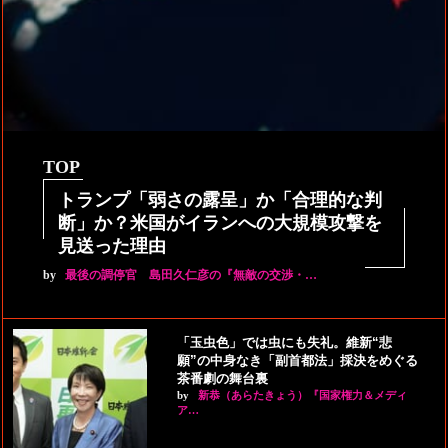
TOP
トランプ「弱さの露呈」か「合理的な判
断」か？米国がイランへの大規模攻撃を
見送った理由
by
最後の調停官 島田久仁彦の『無敵の交渉・…
「玉虫色」では虫にも失礼。維新“悲
願”の中身なき「副首都法」採決をめぐる
茶番劇の舞台裏
by
新恭（あらたきょう）『国家権力＆メディ
ア…