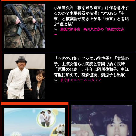
小泉進次郎「核を巡る発言」は何を意味す
るのか？米軍兵器が枯渇しつつある「中
東」と核議論が湧き上がる「極東」とを結
ぶ“点と線”
by
最後の調停官 島田久仁彦の『無敵の交渉・
…
『もののけ姫』アシタカ役声優と『太陽の
子』主演女優らの朗読と音楽で紡ぐ長崎
「原爆の悲劇」。今年は阿川佐和子、中江
有里に加えて、有森也実、魏涼子も出演
by
まぐまぐニュース スタッフ