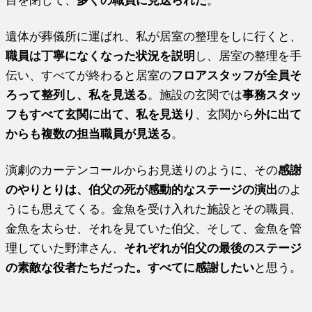
目を閉じて、
多くの職員に見送られた
。
遺体が葬儀所に運ばれ、私が居室の整理をしに行くと、
職員は丁寧になくなった状況を説明
し、居室の整理を手
伝い、すべてが終わると居室の
フロアスタッフが全員そ
ろって整列し、私を見送る
。施設の玄関では
事務スタッ
フもすべて玄関に出て、私を見送り
、玄関から
外に出て
からも複数の担当職員が見送る
。
演劇のカーテンコールからお見送りのように、その
感謝
のやりとりは、伯父の死が感動的なステージの演出
のよ
うにも思えてくる。金魚を受け入れた施設とその職員、
金魚を太らせ、それを見ていた伯父、そして、金魚を管
理していた野津さん、
それぞれが伯父の最後のステージ
の素敵な役者たちだった。すべてに感謝したい
と思う。