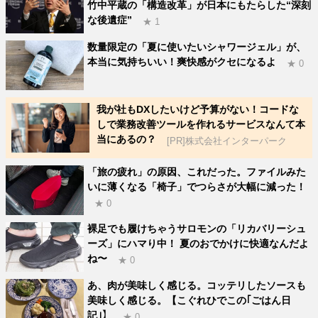
竹中平蔵の「構造改革」が日本にもたらした“深刻
な後遺症”
★ 1
数量限定の「夏に使いたいシャワージェル」が、
本当に気持ちいい！爽快感がクセになるよ
★ 0
我が社もDXしたいけど予算がない！コードな
しで業務改善ツールを作れるサービスなんて本
当にあるの？
[PR]株式会社インターパーク
「旅の疲れ」の原因、これだった。ファイルみた
いに薄くなる「椅子」でつらさが大幅に減った！
★ 0
裸足でも履けちゃうサロモンの「リカバリーシュ
ーズ」にハマり中！ 夏のおでかけに快適なんだよ
ね〜
★ 0
あ、肉が美味しく感じる。コッテリしたソースも
美味しく感じる。【こぐれひでこの｢ごはん日
記｣】
★ 0