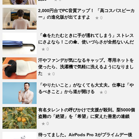
2,000円台でPC音質アップ！ 「高コスパスピーカ
ー」の進化版が出てますよ
★ 0
「傘をたたむときに手が濡れてしまう」ストレス
にさよなら！この傘、使いづらさが全然ないんだ
★ 0
汗やファンデが気になるキャップ。専用ネットを
使ったら、洗濯機で気軽に洗えるようになりまし
た
★ 0
「やりたいこと」がなくても大丈夫。仕事は「や
るべきこと」から道が開ける
★ 0
有名タレントの呼びかけで支援が殺到。梨5000個
盗難の「絶望」を「希望」に変えた善意の連鎖
★ 0
待ってました。AirPods Pro 3がプライムデー後