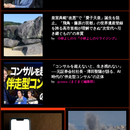
皇室典範“改悪”で「愛子天皇」誕生を阻
止。「飛鳥・藤原の宮都」の世界遺産登録
を誇る高市首相が理解できぬ“次世代へ引
き継ぐもの”の本質
by
小林よしのり『小林よしのりライジング』
「コンサルを超えないと、生き残れない」
──元証券会社社長・澤田聖陽が語る、AI
時代の"伴走型コンサル"の正体
by
gyouza（まぐまぐ編集部）