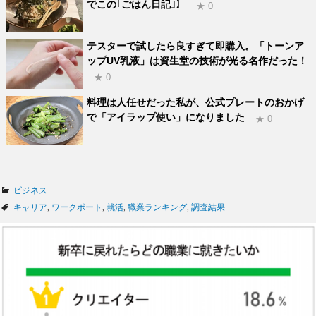
でこの｢ごはん日記｣】
★ 0
テスターで試したら良すぎて即購入。「トーンア
ップUV乳液」は資生堂の技術が光る名作だった！
★ 0
料理は人任せだった私が、公式プレートのおかげ
で「アイラップ使い」になりました
★ 0
カ
ビジネス
テ
タ
キャリア
,
ワークポート
,
就活
,
職業ランキング
,
調査結果
ゴ
グ
リ
ー