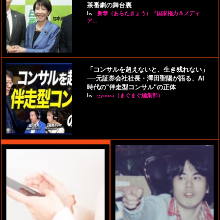
茶番劇の舞台裏
by
新恭（あらたきょう）『国家権力＆メディ
ア…
「コンサルを超えないと、生き残れない」
──元証券会社社長・澤田聖陽が語る、AI
時代の"伴走型コンサル"の正体
by
gyouza（まぐまぐ編集部）