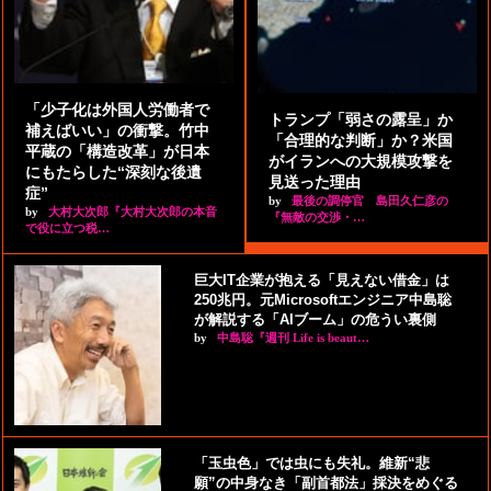
「少子化は外国人労働者で
トランプ「弱さの露呈」か
補えばいい」の衝撃。竹中
「合理的な判断」か？米国
平蔵の「構造改革」が日本
がイランへの大規模攻撃を
にもたらした“深刻な後遺
見送った理由
症”
by
最後の調停官 島田久仁彦の
by
大村大次郎『大村大次郎の本音
『無敵の交渉・…
で役に立つ税…
巨大IT企業が抱える「見えない借金」は
250兆円。元Microsoftエンジニア中島聡
が解説する「AIブーム」の危うい裏側
by
中島聡『週刊 Life is beaut…
「玉虫色」では虫にも失礼。維新“悲
願”の中身なき「副首都法」採決をめぐる