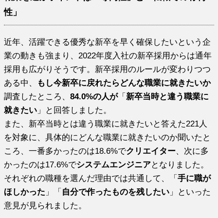
性」
近年、活躍できる優秀な新卒を早く確保したいという企
業の動きも強まり、2022年度入社の新卒採用からは通年
採用も広がりそうです。新卒採用のルールが変わりつつ
ある中、
もし今新卒に戻れたらどんな職業に就きたいか
調査したところ、
84.0%の人が
「
新卒当時と違う職業に
就きたい
」と回答しました。
また、新卒当時とは違う職業に就きたいと答えた221人
を対象に、具体的にどんな職業に就きたいのか聞いたと
ころ、一番多かったのは18.6%で
クリエイター
、次に多
かったのは17.6%で
システムエンジニア
となりました。
それぞれの職種を選んだ理由では共通して、「
手に職が
ほしかった
」「
自分で作ったものを残したい
」といった
意見が見られました。