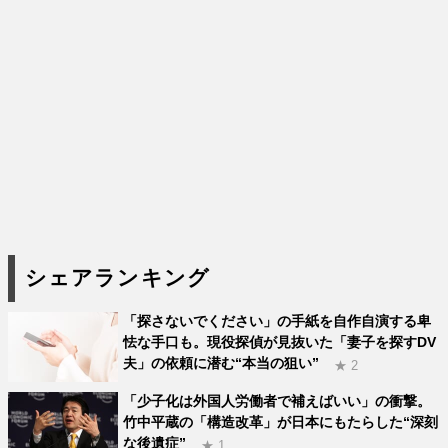
シェアランキング
「探さないでください」の手紙を自作自演する卑
怯な手口も。現役探偵が見抜いた「妻子を探すDV
夫」の依頼に潜む“本当の狙い”
★ 2
「少子化は外国人労働者で補えばいい」の衝撃。
竹中平蔵の「構造改革」が日本にもたらした“深刻
な後遺症”
★ 1