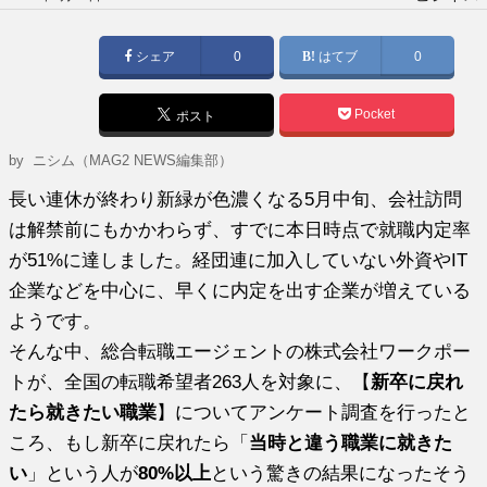
稿
日:
シェア
0
はてブ
0
Pocket
ポスト
by ニシム（MAG2 NEWS編集部）
長い連休が終わり新緑が色濃くなる5月中旬、会社訪問
は解禁前にもかかわらず、すでに本日時点で就職内定率
が51%に達しました。経団連に加入していない外資やIT
企業などを中心に、早くに内定を出す企業が増えている
ようです。
そんな中、総合転職エージェントの株式会社ワークポー
トが、全国の転職希望者263人を対象に、【
新卒に戻れ
たら就きたい職業
】についてアンケート調査を行ったと
ころ、もし新卒に戻れたら「
当時と違う職業に就きた
い
」という人が
80%以上
という驚きの結果になったそう