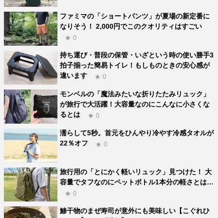
ファミマの「ショートパンツ」が夏場の新定番に
なりそう！ 2,000円でこのクオリティはすごい
★ 0
持ち運び・普段の保管・いざという時の使い勝手3
拍子揃った簡易トイレ！もしものときの安心感が
違います
★ 0
モンベルの「魔法みたいな折りたたみリュック」
が旅行で大活躍！大容量なのにこんなに小さくな
るとは
★ 0
濡らして5秒。首元をひんやり冷やす冷感タオルが
22％オフ
★ 0
旅行用の「とにかく軽いリュック」見つけた！ 大
容量でタフなのにペットボトル1本分の軽さとは…
★ 0
鯵干物のまぜ寿司が意外にも美味しい【こぐれひ