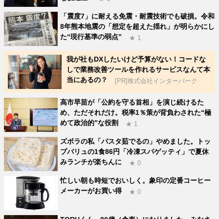
「震度7」に耐える免震・耐震技術でも破損。令和
8年熊本地震の「想定を超えた揺れ」が明らかにし
た“現行基準の弱点”
★ 1
我が社もDXしたいけど予算がない！コードな
しで業務改善ツールを作れるサービスなんて本
当にあるの？
[PR]株式会社インターパーク
高市早苗が「公約を守る首相」を演じ続けるた
め、ただそれだけ。税率1％策が背負わされた“極
めて政治的”な役割
★ 1
ズボラの私「パスタ茹でるの」やめました。トッ
プバリュの1食86円「冷凍スパゲッティ」で夏休
みランチが楽ちんに
★ 0
忙しい朝も時短でおいしく。象印の定番コーヒー
メーカーがお買い得
★ 0