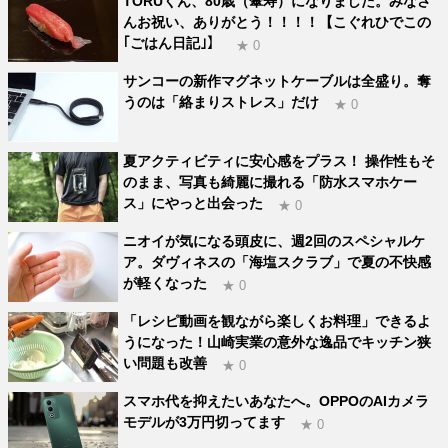
TORUくん、80歳（傘寿）になりました。みなさ
んお祝い、ありがとう！！！！【こぐれひでこの
｢ごはん日記｣】
★ 0
サンコーの新作マグネットケーブルは全盛り。奪
うのは「絡まりストレス」だけ
★ 0
夏アクティビティに安心感をプラス！ 操作性もそ
のまま、写真も綺麗に撮れる「防水スマホケー
ス」にやっと出会った
★ 0
ニオイが気になる頭皮に、週2回のスペシャルケ
ア。ダヴィネスの「海塩スクラブ」で夏の不快感
が軽くなった
★ 0
「レシピ動画を観ながら楽しくお料理」できるよ
うになった！山崎実業の意外な逸品でキッチン狭
い問題も改善
★ 0
スマホ代を抑えたいあなたへ。OPPOのAIカメラ
モデルが3万円切ってます
★ 0