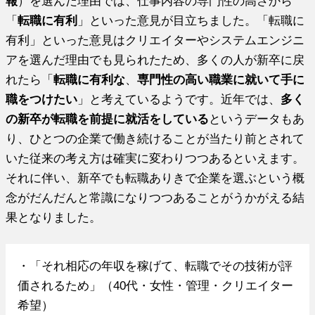
報
）を選んだ理由では、仕事内容の専門性の高さから
「
転職に有利
」といった意見が目立ちました。「転職に
有利」といった意見はクリエイターやシステムエンジニ
アを選んだ理由でも見られたため、多くの人が新卒に戻
れたら「
転職に有利な
、
専門性の高い職業に就いて手に
職をつけたい
」と考えているようです。近年では、
多く
の新卒が転職を前提に就活をしている
というデータもあ
り、ひとつの企業で働き続けることが当たり前とされて
いた従来の考え方は確実に変わりつつあるといえます。
それに伴い、新卒でも転職ありきで企業を選ぶという概
念がだんだんと常識になりつつあることがうかがえる結
果となりました。
・「それ相応の年収を稼げて、転職でその技術が評
価されるため」（40代・女性・管理・クリエイター
希望）