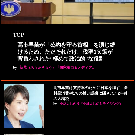
TOP
高市早苗が「公約を守る首相」を演じ続
けるため、ただそれだけ。税率1％策が
背負わされた“極めて政治的”な役割
by
新恭（あらたきょう）『国家権力＆メディア…
高市早苗は支持率のために日本を壊す。食
料品消費税1%の甘い誘惑に隠された2年後
の大増税
by
小林よしのり『小林よしのりライジング』