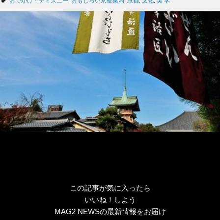
タ
おでかけ・ディズニー
,
おもしろい京都案内
,
京都
,
文化
,
英 学
ゴ
グ
リ
ー
この記事が気に入ったら
いいね！しよう
MAG2 NEWSの最新情報をお届け