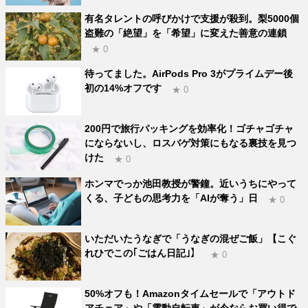
有名タレントの呼びかけで支援が殺到。梨5000個
盗難の「絶望」を「希望」に変えた善意の連鎖
★ 0
待ってました。AirPods Pro 3がプライムデー後
初の14%オフです
★ 0
200円で旅行パッキングを効率化！ゴチャゴチャ
にならないし、ロスバゲ対策にもなる裏技を見つ
けた
★ 0
ホンマでっか池田教授が警鐘。近いうちにやって
くる、子どもの思考力を「AIが奪う」日
★ 0
いただいたうなぎで「うなぎの混ぜご飯」【こぐ
れひでこの｢ごはん日記｣】
★ 0
50%オフも！Amazonタイムセールで「アウトド