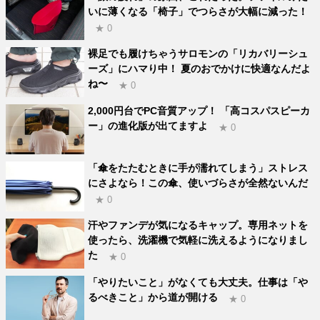
いに薄くなる「椅子」でつらさが大幅に減った！
★ 0
裸足でも履けちゃうサロモンの「リカバリーシュ
ーズ」にハマり中！ 夏のおでかけに快適なんだよ
ね〜
★ 0
2,000円台でPC音質アップ！ 「高コスパスピーカ
ー」の進化版が出てますよ
★ 0
「傘をたたむときに手が濡れてしまう」ストレス
にさよなら！この傘、使いづらさが全然ないんだ
★ 0
汗やファンデが気になるキャップ。専用ネットを
使ったら、洗濯機で気軽に洗えるようになりまし
た
★ 0
「やりたいこと」がなくても大丈夫。仕事は「や
るべきこと」から道が開ける
★ 0