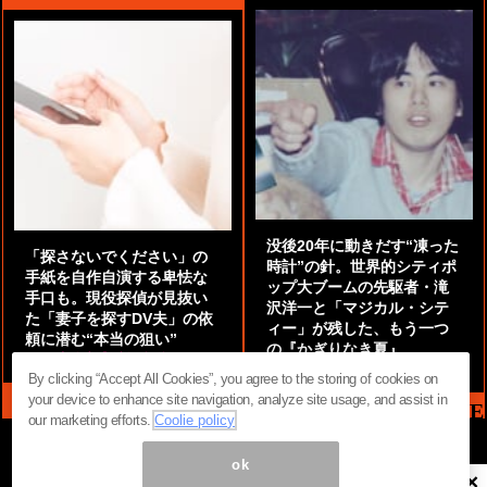
没後20年に動きだす“凍った
「探さないでください」の
時計”の針。世界的シティポ
手紙を自作自演する卑怯な
ップ大ブームの先駆者・滝
手口も。現役探偵が見抜い
沢洋一と「マジカル・シテ
た「妻子を探すDV夫」の依
ィー」が残した、もう一つ
頼に潜む“本当の狙い”
の『かぎりなき夏』
by
阿部泰尚『伝説の探偵』
by
都鳥 流星
By clicking “Accept All Cookies”, you agree to the storing of cookies on
your device to enhance site navigation, analyze site usage, and assist in
MAG2 NEWS HEADLINE
our marketing efforts.
Coolie policy
ok
×