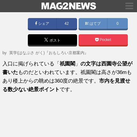
シェア
42
はてブ
0
Pocket
ポスト
by
英学(はなぶさ がく)『おもしろい京都案内』
入口に掲げられている「
祇園閣
」
の文字は西園寺公望が
書いた
ものだといわれています。祇園閣は高さが36mも
あり楼上からの眺めは360度の絶景です。
市内を見渡せ
る数少ない絶景ポイント
です。