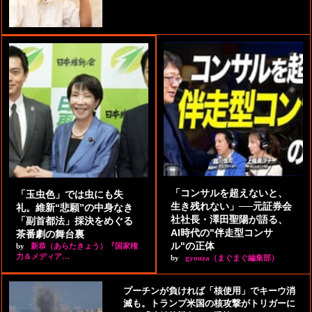
「コンサルを超えないと、
「玉虫色」では虫にも失
生き残れない」──元証券会
礼。維新“悲願”の中身なき
社社長・澤田聖陽が語る、
「副首都法」採決をめぐる
AI時代の"伴走型コンサ
茶番劇の舞台裏
ル"の正体
by
新恭（あらたきょう）『国家権
力＆メディア…
by
gyouza（まぐまぐ編集部）
プーチンが負ければ「核使用」でキーウ消
滅も。トランプ米国の核攻撃がトリガーに