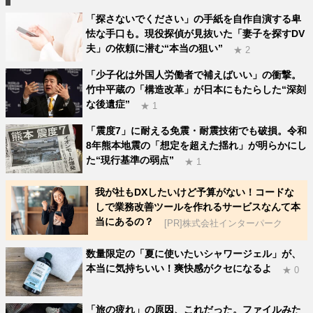
「探さないでください」の手紙を自作自演する卑
怯な手口も。現役探偵が見抜いた「妻子を探すDV
夫」の依頼に潜む“本当の狙い”
★ 2
「少子化は外国人労働者で補えばいい」の衝撃。
竹中平蔵の「構造改革」が日本にもたらした“深刻
な後遺症”
★ 1
「震度7」に耐える免震・耐震技術でも破損。令和
8年熊本地震の「想定を超えた揺れ」が明らかにし
た“現行基準の弱点”
★ 1
我が社もDXしたいけど予算がない！コードな
しで業務改善ツールを作れるサービスなんて本
当にあるの？
[PR]株式会社インターパーク
数量限定の「夏に使いたいシャワージェル」が、
本当に気持ちいい！爽快感がクセになるよ
★ 0
「旅の疲れ」の原因、これだった。ファイルみた