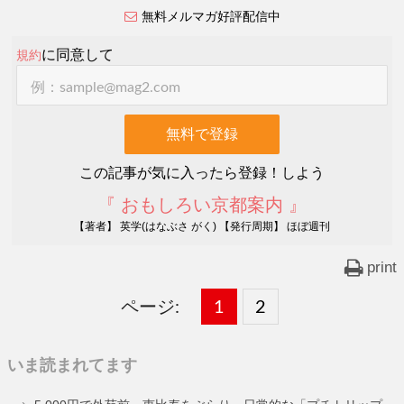
無料メルマガ好評配信中
に同意して
規約
この記事が気に入ったら登録！しよう
『 おもしろい京都案内 』
【著者】 英学(はなぶさ がく) 【発行周期】 ほぼ週刊
print
ページ:
固
1
固
2
,
定
定
いま読まれてます
ペ
ペ