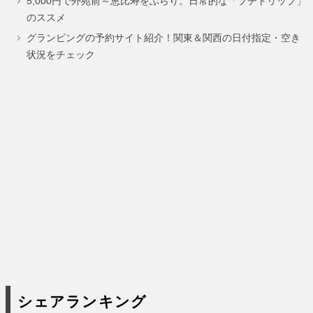
5,000円で外苑前～恵比寿をぶらり。日常的な「プチトリップ」
ー
ー
のススメ
ジ
ジ
グランピングの予約サイト紹介！関東＆関西の日付指定・空き
状況をチェック
シェアランキング