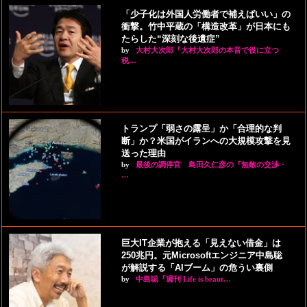
「少子化は外国人労働者で補えばいい」の
衝撃。竹中平蔵の「構造改革」が日本にも
たらした“深刻な後遺症”
by
大村大次郎『大村大次郎の本音で役に立つ
税…
トランプ「弱さの露呈」か「合理的な判
断」か？米国がイランへの大規模攻撃を見
送った理由
by
最後の調停官 島田久仁彦の『無敵の交渉・
…
巨大IT企業が抱える「見えない借金」は
250兆円。元Microsoftエンジニア中島聡
が解説する「AIブーム」の危うい裏側
by
中島聡『週刊 Life is beaut…