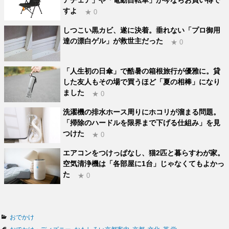
アチェア」や「電動自転車」が今ならお買い得で
すよ
★ 0
しつこい黒カビ、遂に決着。垂れない「プロ御用
達の漂白ゲル」が救世主だった
★ 0
「人生初の日傘」で酷暑の箱根旅行が優雅に。貸
した友人もその場で買うほど「夏の相棒」になり
ました
★ 0
洗濯機の排水ホース周りにホコリが溜まる問題。
「掃除のハードルを限界まで下げる仕組み」を見
つけた
★ 0
エアコンをつけっぱなし、猫2匹と暮らすわが家。
空気清浄機は「各部屋に1台」じゃなくてもよかっ
た
★ 0
カ
おでかけ
テ