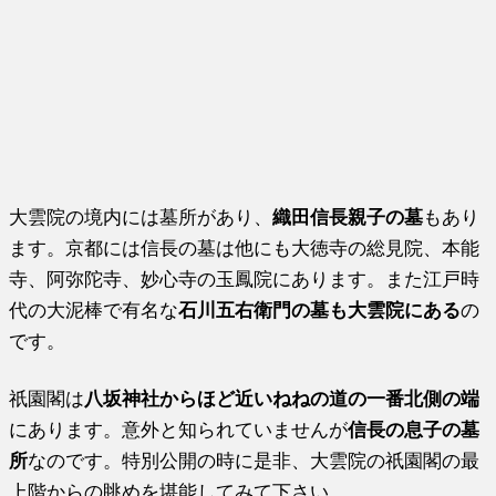
大雲院の境内には墓所があり、
織田信長親子の墓
もあり
ます。京都には信長の墓は他にも大徳寺の総見院、本能
寺、阿弥陀寺、妙心寺の玉鳳院にあります。また江戸時
代の大泥棒で有名な
石川五右衛門の墓も大雲院にある
の
です。
祇園閣は
八坂神社からほど近いねねの道の一番北側の端
にあります。意外と知られていませんが
信長の息子の墓
所
なのです。特別公開の時に是非、大雲院の祇園閣の最
上階からの眺めを堪能してみて下さい。