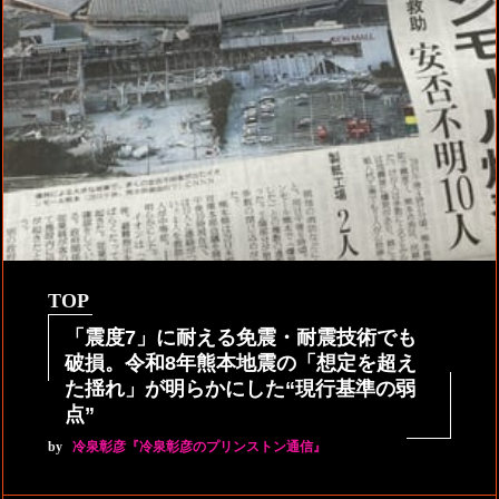
TOP
「震度7」に耐える免震・耐震技術でも
破損。令和8年熊本地震の「想定を超え
た揺れ」が明らかにした“現行基準の弱
点”
by
冷泉彰彦『冷泉彰彦のプリンストン通信』