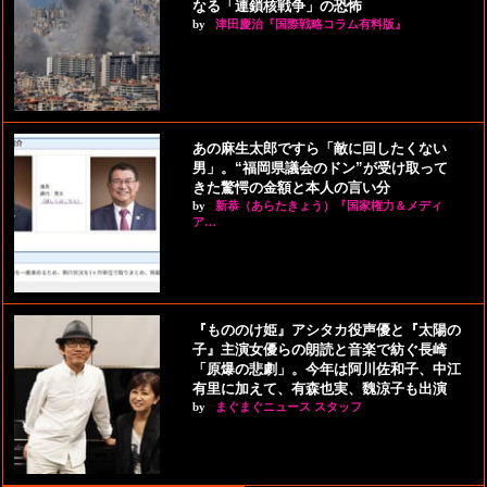
なる「連鎖核戦争」の恐怖
by
津田慶治『国際戦略コラム有料版』
あの麻生太郎ですら「敵に回したくない
男」。“福岡県議会のドン”が受け取って
きた驚愕の金額と本人の言い分
by
新恭（あらたきょう）『国家権力＆メディ
ア…
『もののけ姫』アシタカ役声優と『太陽の
子』主演女優らの朗読と音楽で紡ぐ長崎
「原爆の悲劇」。今年は阿川佐和子、中江
有里に加えて、有森也実、魏涼子も出演
by
まぐまぐニュース スタッフ