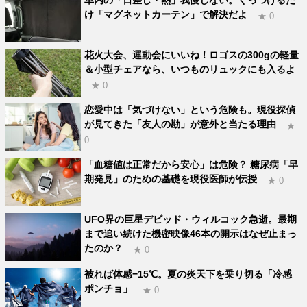
け「マグネットカーテン」で解決だよ
★ 0
花火大会、運動会にいいね！ロゴスの300gの軽量
＆小型チェアなら、いつものリュックにも入るよ
★ 0
恋愛中は「気づけない」という危険も。現役探偵
が見てきた「友人の勘」が意外と当たる理由
★
0
「血糖値は正常だから安心」は危険？ 糖尿病「早
期発見」のための基礎を現役医師が伝授
★ 0
UFO界の巨星デビッド・ウィルコック急逝。最期
まで追い続けた機密映像46本の開示はなぜ止まっ
たのか？
★ 0
被れば体感−15℃。夏の炎天下を乗り切る「冷感
ポンチョ」
★ 0