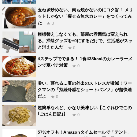
玉ねぎ炒めない、肉も焼かないのにコク旨！ メリ
ットしかない「痩せる無水カレー」をつくってみ
た
★ 0
模様替えしなくても、部屋の雰囲気は変えられ
る。掃除グッズを±0にするだけで、生活感がスッ
と消えたんだ
★ 0
4ステップでできる！ 1食438kcalのカレーラーメ
ンで夏バテ対策
★ 0
暑い、蒸れる…夏の外出のストレスが激減！ワー
クマンの「持続冷感なショートパンツ」が超快適
だよ
★ 0
超簡単なれど、かなり美味しい【こぐれひでこの
｢ごはん日記｣】
★ 0
57%オフも！Amazonタイムセールで「テント」