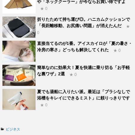
や「ネッククーラー」が今ならお買い得ですよ
★ 0
折りたためて持ち運び◎。ハニカムクッションで
「長距離移動、お尻痛い問題」が消えたんだ
★
0
直接当てるのが1番。アイスカイロが「夏の暑さ・
冷房の寒さ」どっちも解決してくれた
★ 0
簡単なのに効果大！夏を快適に乗り切る「お手軽
な裏ワザ」2選
★ 0
夏でも湯船に入りたい派。最近は「ブラシなしで
浴槽をキレイにできるミスト」に頼りっきりです
★ 0
カ
ビジネス
テ