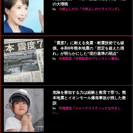
の大増税
by
小林よしのり『小林よしのりライジング』
「震度7」に耐える免震・耐震技術でも破
損。令和8年熊本地震の「想定を超えた揺
れ」が明らかにした“現行基準の弱点”
by
冷泉彰彦『冷泉彰彦のプリンストン通信』
危険を察知する力は経験と教育で育つ。熊
本地震とイオンモール爆発事故が残した教
訓
by
引地達也『ジャーナリスティックなやさし
い…