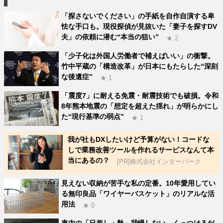
「探さないでください」の手紙を自作自演する卑
怯な手口も。現役探偵が見抜いた「妻子を探すDV
夫」の依頼に潜む“本当の狙い”
★ 2
「少子化は外国人労働者で補えばいい」の衝撃。
竹中平蔵の「構造改革」が日本にもたらした“深刻
な後遺症”
★ 1
「震度7」に耐える免震・耐震技術でも破損。令和
8年熊本地震の「想定を超えた揺れ」が明らかにし
た“現行基準の弱点”
★ 1
我が社もDXしたいけど予算がない！コードな
しで業務改善ツールを作れるサービスなんて本
当にあるの？
[PR]株式会社インターパーク
見えない収納が苦手な私の定番。10年愛用してい
る無印良品「ワイヤーバスケット」のリアルな活
用法
★ 0
車内の「日差し・熱」我慢しない。くっつけるだ