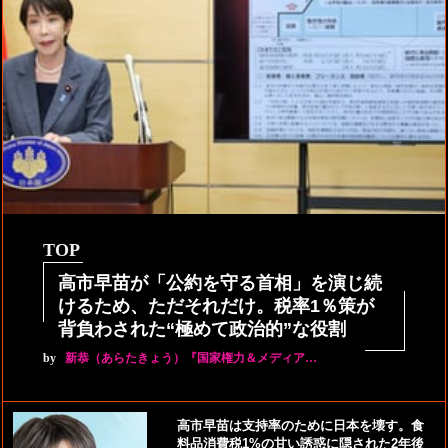
TOP
高市早苗が「公約を守る首相」を演じ続
けるため、ただそれだけ。税率1％策が
背負わされた“極めて政治的”な役割
by
新恭（あらたきょう）『国家権力＆メディア…
高市早苗は支持率のために日本を壊す。食
料品消費税1%の甘い誘惑に隠された2年後