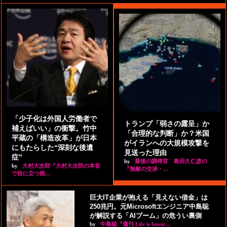
「少子化は外国人労働者で
トランプ「弱さの露呈」か
補えばいい」の衝撃。竹中
「合理的な判断」か？米国
平蔵の「構造改革」が日本
がイランへの大規模攻撃を
にもたらした“深刻な後遺
見送った理由
症”
by
最後の調停官 島田久仁彦の
by
大村大次郎『大村大次郎の本音
『無敵の交渉・…
で役に立つ税…
巨大IT企業が抱える「見えない借金」は
250兆円。元Microsoftエンジニア中島聡
が解説する「AIブーム」の危うい裏側
by
中島聡『週刊 Life is beaut…