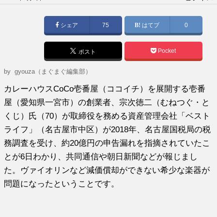
稿
日:
シェア
75
はてブ
0
Pocket
ポスト
by gyouza（まぐまぐ編集部）
カレーハウスCoCo壱番屋（ココイチ）を展開する壱番
屋（愛知県一宮市）の創業者、宗次徳二（むねつぐ・と
くじ）氏（70）が取締役を務める資産管理会社「ベスト
ライフ」（名古屋市中区）が2018年、名古屋国税局の税
務調査を受け、約20億円の申告漏れを指摘されていたこ
とが6日わかり、共同通信や朝日新聞などが報じまし
た。ヴァイオリンなど減価償却ができない希少な楽器が
問題になったということです。