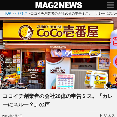
TOP
»
ビジネス
»
ココイチ創業者の会社20億の申告ミス。「カレーにスル
ココイチ創業者の会社20億の申告ミス。「カレ
ーにスルー？」の声
投
ビジネス
2019年6月6日