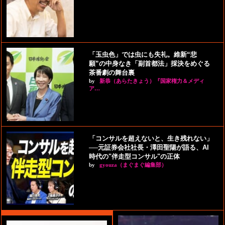
「玉虫色」では虫にも失礼。維新“悲
願”の中身なき「副首都法」採決をめぐる
茶番劇の舞台裏
by
新恭（あらたきょう）『国家権力＆メディ
ア…
「コンサルを超えないと、生き残れない」
──元証券会社社長・澤田聖陽が語る、AI
時代の"伴走型コンサル"の正体
by
gyouza（まぐまぐ編集部）