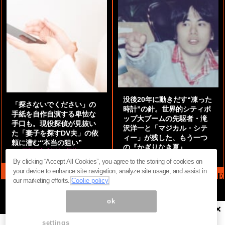
没後20年に動きだす“凍った
「探さないでください」の
時計”の針。世界的シティポ
手紙を自作自演する卑怯な
ップ大ブームの先駆者・滝
手口も。現役探偵が見抜い
沢洋一と「マジカル・シテ
た「妻子を探すDV夫」の依
ィー」が残した、もう一つ
頼に潜む“本当の狙い”
の『かぎりなき夏』
by
阿部泰尚『伝説の探偵』
by
都鳥 流星
By clicking “Accept All Cookies”, you agree to the storing of cookies on
your device to enhance site navigation, analyze site usage, and assist in
MAG2 NEWS HEADLINE
our marketing efforts.
Coolie policy
ok
×
ページ内の商標は全て商標権者に属します。無断転載を禁じます。 ©
まぐまぐ！
settings