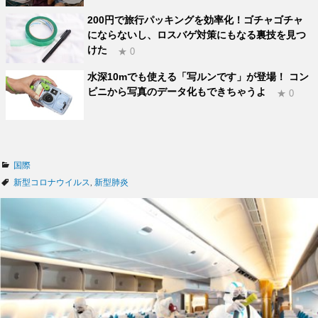
200円で旅行パッキングを効率化！ゴチャゴチャ
にならないし、ロスバゲ対策にもなる裏技を見つ
けた
★ 0
水深10mでも使える「写ルンです」が登場！ コン
ビニから写真のデータ化もできちゃうよ
★ 0
カ
国際
テ
タ
新型コロナウイルス
,
新型肺炎
ゴ
グ
リ
ー