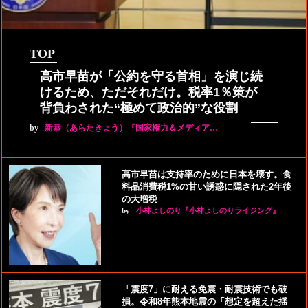
TOP
高市早苗が「公約を守る首相」を演じ続
けるため、ただそれだけ。税率1％策が
背負わされた“極めて政治的”な役割
by
新恭（あらたきょう）『国家権力＆メディア…
高市早苗は支持率のために日本を壊す。食
料品消費税1%の甘い誘惑に隠された2年後
の大増税
by
小林よしのり『小林よしのりライジング』
「震度7」に耐える免震・耐震技術でも破
損。令和8年熊本地震の「想定を超えた揺