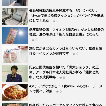
長距離移動の疲れを軽減する、だけじゃない。
「2wayで使える腰クッション」がドライブを快適
にしてくれた
★ 0
多摩動物公園「ライオン3頭の死」が示した酷暑の
脅威。夏の暑さは「新たな自然災害」になった
★ 0
旅行にかさばるカメラはもういらない。動画も撮
れるトイカメラがお得です
★ 0
円安と国債急落を招いた「骨太ショック」の正
体。グーグル日本法人元社長が斬る「選択と集
中」なき成長戦略
★ 0
4ステップでできる！ 1食438kcalのカレーラーメ
ンで夏バテ対策
★ 0
昨夜残ったハンバーグをマフィンに挟んで食べる