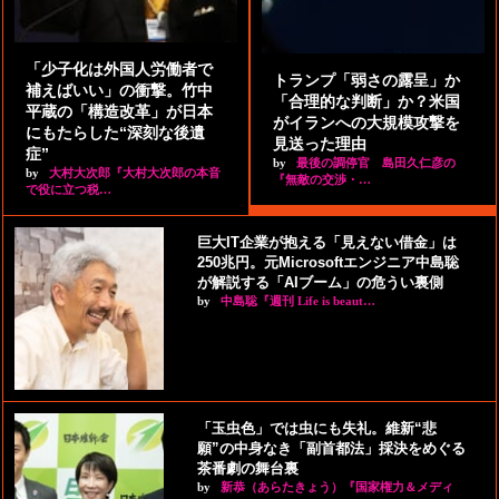
「少子化は外国人労働者で
トランプ「弱さの露呈」か
補えばいい」の衝撃。竹中
「合理的な判断」か？米国
平蔵の「構造改革」が日本
がイランへの大規模攻撃を
にもたらした“深刻な後遺
見送った理由
症”
by
最後の調停官 島田久仁彦の
by
大村大次郎『大村大次郎の本音
『無敵の交渉・…
で役に立つ税…
巨大IT企業が抱える「見えない借金」は
250兆円。元Microsoftエンジニア中島聡
が解説する「AIブーム」の危うい裏側
by
中島聡『週刊 Life is beaut…
「玉虫色」では虫にも失礼。維新“悲
願”の中身なき「副首都法」採決をめぐる
茶番劇の舞台裏
by
新恭（あらたきょう）『国家権力＆メディ