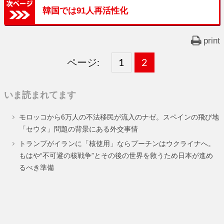
韓国では91人再活性化
print
ページ:
固
1
固
2
,
定
定
いま読まれてます
ペ
ペ
モロッコから6万人の不法移民が流入のナゼ。スペインの飛び地
ー
ー
「セウタ」問題の背景にある外交事情
ジ
ジ
トランプがイランに「核使用」ならプーチンはウクライナへ。
もはや“不可避の核戦争”とその後の世界を救うため日本が進め
るべき準備