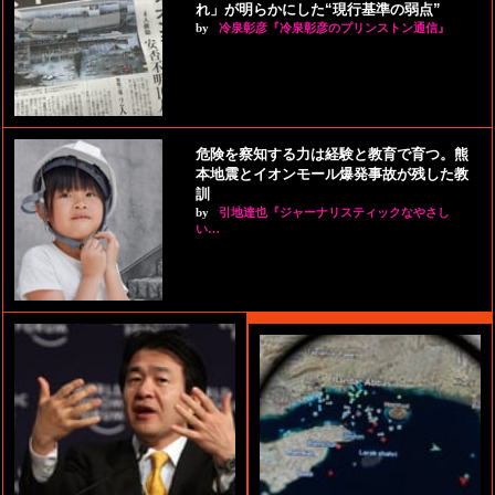
れ」が明らかにした“現行基準の弱点”
by
冷泉彰彦『冷泉彰彦のプリンストン通信』
危険を察知する力は経験と教育で育つ。熊
本地震とイオンモール爆発事故が残した教
訓
by
引地達也『ジャーナリスティックなやさし
い…