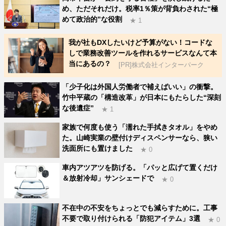
め、ただそれだけ。税率1％策が背負わされた“極
めて政治的”な役割
★ 1
我が社もDXしたいけど予算がない！コードな
しで業務改善ツールを作れるサービスなんて本
当にあるの？
[PR]株式会社インターパーク
「少子化は外国人労働者で補えばいい」の衝撃。
竹中平蔵の「構造改革」が日本にもたらした“深刻
な後遺症”
★ 1
家族で何度も使う「濡れた手拭きタオル」をやめ
た。山崎実業の壁付けディスペンサーなら、狭い
洗面所にも置けました
★ 0
車内アツアツを防げる。「パッと広げて置くだけ
＆放射冷却」サンシェードで
★ 0
不在中の不安をちょっとでも減らすために。工事
不要で取り付けられる「防犯アイテム」3選
★ 0