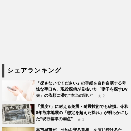
シェアランキング
「探さないでください」の手紙を自作自演する卑
怯な手口も。現役探偵が見抜いた「妻子を探すDV
夫」の依頼に潜む“本当の狙い”
★ 2
「震度7」に耐える免震・耐震技術でも破損。令和
8年熊本地震の「想定を超えた揺れ」が明らかにし
た“現行基準の弱点”
★ 1
高市早苗が「公約を守る首相」を演じ続けるた