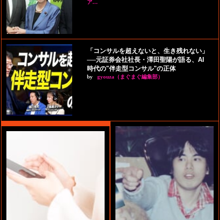
ア…
「コンサルを超えないと、生き残れない」
──元証券会社社長・澤田聖陽が語る、AI
時代の"伴走型コンサル"の正体
by
gyouza（まぐまぐ編集部）