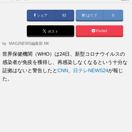
稿
日:
シェア
92
はてブ
0
Pocket
ポスト
by MAG2NEWS編集部 NK
世界保健機関（WHO）は24日、新型コロナウイルスの
感染者が免疫を獲得し、再感染しなくなるという十分な
証拠はないと警告したと
CNN
、
日テレNEWS24
が報じ
た。