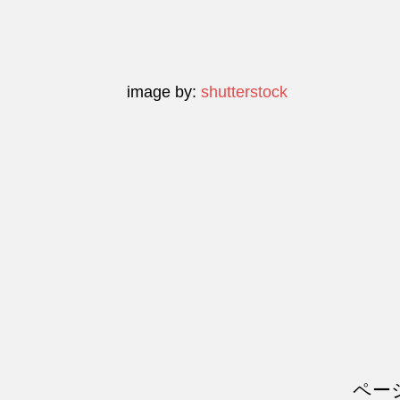
image by:
shutterstock
ペー