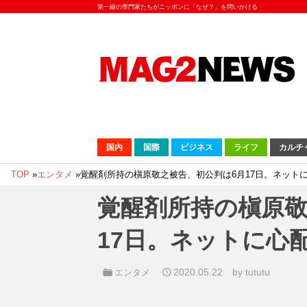
第一線の専門家たちがニッポンに「なぜ？」を問いかける
国内
国際
ビジネス
ライフ
カルチ
TOP
»
エンタメ
»
覚醒剤所持の槇原敬之被告、初公判は6月17日。ネット
覚醒剤所持の槇原敬
17日。ネットに心
2020.05.22
by tututu
エンタメ