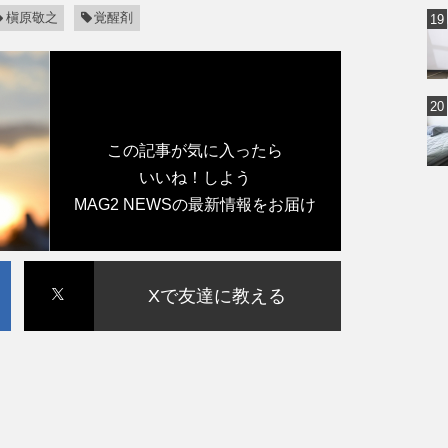
槇原敬之
覚醒剤
この記事が気に入ったら
いいね！しよう
MAG2 NEWSの最新情報をお届け
Xで友達に教える