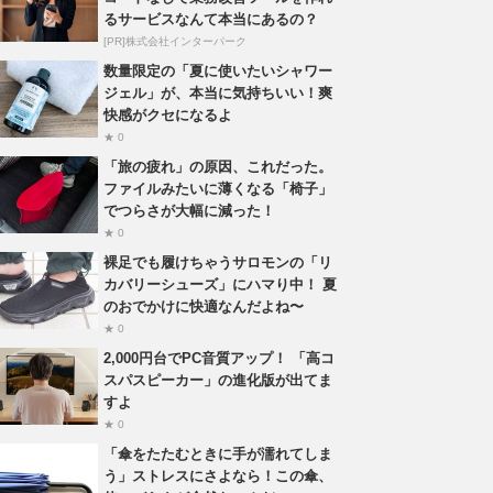
るサービスなんて本当にあるの？
[PR]株式会社インターパーク
数量限定の「夏に使いたいシャワー
ジェル」が、本当に気持ちいい！爽
快感がクセになるよ
★ 0
「旅の疲れ」の原因、これだった。
ファイルみたいに薄くなる「椅子」
でつらさが大幅に減った！
★ 0
裸足でも履けちゃうサロモンの「リ
カバリーシューズ」にハマり中！ 夏
のおでかけに快適なんだよね〜
★ 0
2,000円台でPC音質アップ！ 「高コ
スパスピーカー」の進化版が出てま
すよ
★ 0
「傘をたたむときに手が濡れてしま
う」ストレスにさよなら！この傘、