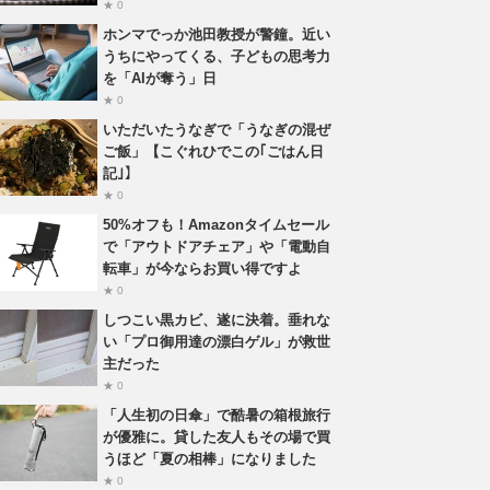
★ 0
ホンマでっか池田教授が警鐘。近い
うちにやってくる、子どもの思考力
を「AIが奪う」日
★ 0
いただいたうなぎで「うなぎの混ぜ
ご飯」【こぐれひでこの｢ごはん日
記｣】
★ 0
50%オフも！Amazonタイムセール
で「アウトドアチェア」や「電動自
転車」が今ならお買い得ですよ
★ 0
しつこい黒カビ、遂に決着。垂れな
い「プロ御用達の漂白ゲル」が救世
主だった
★ 0
「人生初の日傘」で酷暑の箱根旅行
が優雅に。貸した友人もその場で買
うほど「夏の相棒」になりました
★ 0