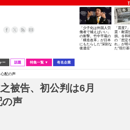
「少子化は外国人労
「震度7
働者で補えばいい」
震・耐震
の衝撃。竹中平蔵の
損。令和
「構造改革」が日本
の「想定
にもたらした“深刻な
れ」が明
後遺症”
た“現行基
ャー
話題
特集一覧 ▼
有名企業
に心配の声
之被告、初公判は6月
配の声