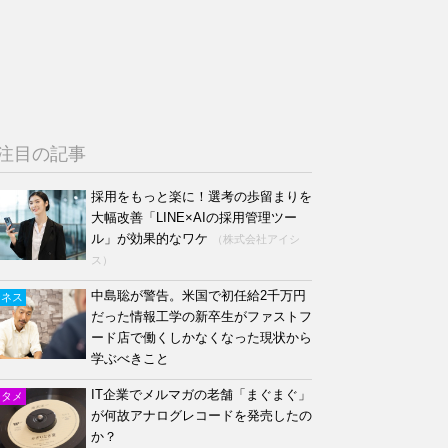
注目の記事
採用をもっと楽に！選考の歩留まりを
大幅改善「LINE×AIの採用管理ツー
ル」が効果的なワケ
（株式会社アイシ
ス）
中島聡が警告。米国で初任給2千万円
ジネス
だった情報工学の新卒生がファストフ
ード店で働くしかなくなった現状から
学ぶべきこと
IT企業でメルマガの老舗「まぐまぐ」
ンタメ
が何故アナログレコードを発売したの
か？