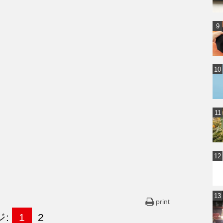
print
ジ:
1
2