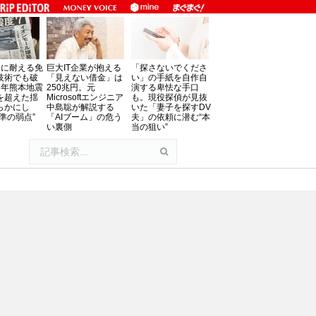
」に耐える免
巨大IT企業が抱える
「探さないでくださ
技術でも破
「見えない借金」は
い」の手紙を自作自
8年熊本地震
250兆円。元
演する卑怯な手口
を超えた揺
Microsoftエンジニア
も。現役探偵が見抜
らかにし
中島聡が解説する
いた「妻子を探すDV
準の弱点”
「AIブーム」の危う
夫」の依頼に潜む“本
い裏側
当の狙い”