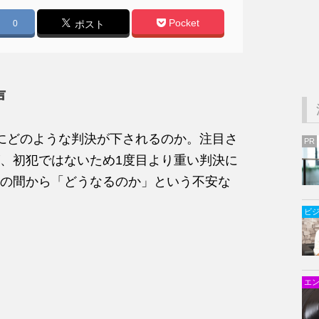
Pocket
0
ポスト
声
にどのような判決が下されるのか。注目さ
PR
、初犯ではないため1度目より重い判決に
の間から「どうなるのか」という不安な
ビ
エ