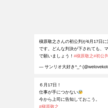
槇原敬之さんの初公判が6月17日
です。どんな判決が下されても、
で願いましょう！
#槇原敬之
#初公
— サンリオ大好き^_^ (@welovekot
６月17日！
仕事が手につかない
今から上司に告知しておこう。
#槇原敬之