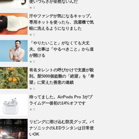
使いづらさが全然ないんだ
★ 0
汗やファンデが気になるキャップ。
専用ネットを使ったら、洗濯機で気
軽に洗えるようになりました
★ 0
「やりたいこと」がなくても大丈
夫。仕事は「やるべきこと」から道
が開ける
★ 0
有名タレントの呼びかけで支援が殺
到。梨5000個盗難の「絶望」を「希
望」に変えた善意の連鎖
★ 0
待ってました。AirPods Pro 3がプ
ライムデー後初の14%オフです
★ 0
リビングに溶け込む防災グッズ。パ
ナソニックのLEDランタンは日常使
いOK