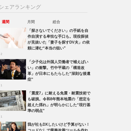
シェアランキング
週間
月間
総合
「探さないでください」の手紙を自
作自演する卑怯な手口も。現役探偵
が見抜いた「妻子を探すDV夫」の依
頼に潜む“本当の狙い”
 2
「少子化は外国人労働者で補えばい
い」の衝撃。竹中平蔵の「構造改
革」が日本にもたらした“深刻な後遺
症”
 1
「震度7」に耐える免震・耐震技術で
も破損。令和8年熊本地震の「想定を
超えた揺れ」が明らかにした“現行基
準の弱点”
 1
我が社もDXしたいけど予算がない！
コードなしで業務改善ツールを作れ