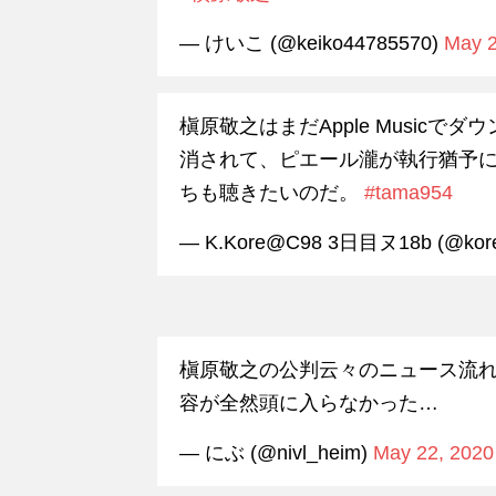
— けいこ (@keiko44785570)
May 2
槇原敬之はまだApple Music
消されて、ピエール瀧が執行猶予
ちも聴きたいのだ。
#tama954
— K.Kore@C98 3日目ヌ18b (@kore
槇原敬之の公判云々のニュース流
容が全然頭に入らなかった…
— にぶ (@nivl_heim)
May 22, 2020