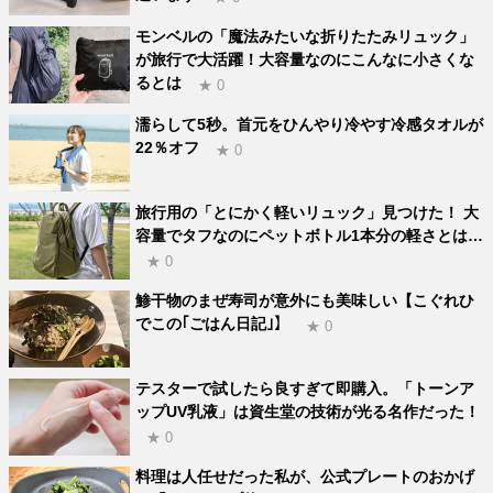
モンベルの「魔法みたいな折りたたみリュック」
が旅行で大活躍！大容量なのにこんなに小さくな
るとは
★ 0
濡らして5秒。首元をひんやり冷やす冷感タオルが
22％オフ
★ 0
旅行用の「とにかく軽いリュック」見つけた！ 大
容量でタフなのにペットボトル1本分の軽さとは…
★ 0
鯵干物のまぜ寿司が意外にも美味しい【こぐれひ
でこの｢ごはん日記｣】
★ 0
テスターで試したら良すぎて即購入。「トーンア
ップUV乳液」は資生堂の技術が光る名作だった！
★ 0
料理は人任せだった私が、公式プレートのおかげ