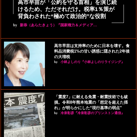
高市早苗が「公約を守る首相」を演じ続
けるため、ただそれだけ。税率1％策が
背負わされた“極めて政治的”な役割
by
新恭（あらたきょう）『国家権力＆メディア…
高市早苗は支持率のために日本を壊す。食
料品消費税1%の甘い誘惑に隠された2年後
の大増税
by
小林よしのり『小林よしのりライジング』
「震度7」に耐える免震・耐震技術でも破
損。令和8年熊本地震の「想定を超えた揺
れ」が明らかにした“現行基準の弱点”
by
冷泉彰彦『冷泉彰彦のプリンストン通信』