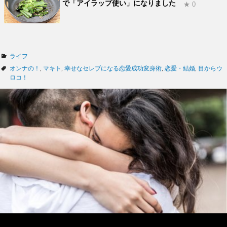
で「アイラップ使い」になりました
★ 0
カ
ライフ
テ
タ
オンナの！
,
マキト
,
幸せなセレブになる恋愛成功変身術
,
恋愛・結婚
,
目からウ
ゴ
グ
ロコ！
リ
ー