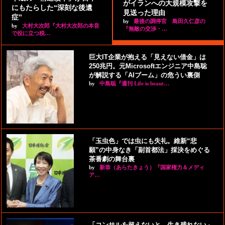
がイランへの大規模攻撃を
にもたらした“深刻な後遺
見送った理由
症”
by
最後の調停官 島田久仁彦の
by
大村大次郎『大村大次郎の本音
『無敵の交渉・…
で役に立つ税…
巨大IT企業が抱える「見えない借金」は
250兆円。元Microsoftエンジニア中島聡
が解説する「AIブーム」の危うい裏側
by
中島聡『週刊 Life is beaut…
「玉虫色」では虫にも失礼。維新“悲
願”の中身なき「副首都法」採決をめぐる
茶番劇の舞台裏
by
新恭（あらたきょう）『国家権力＆メディ
ア…
「コンサルを超えないと、生き残れない」