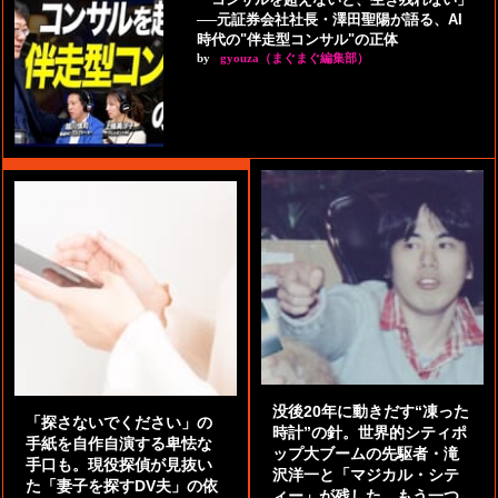
──元証券会社社長・澤田聖陽が語る、AI
時代の"伴走型コンサル"の正体
by
gyouza（まぐまぐ編集部）
没後20年に動きだす“凍った
「探さないでください」の
時計”の針。世界的シティポ
手紙を自作自演する卑怯な
ップ大ブームの先駆者・滝
手口も。現役探偵が見抜い
沢洋一と「マジカル・シテ
た「妻子を探すDV夫」の依
ィー」が残した、もう一つ