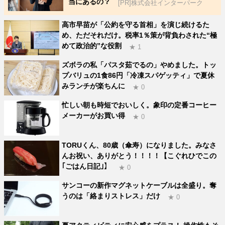
当にあるの？
[PR]株式会社インターパーク
高市早苗が「公約を守る首相」を演じ続けるた
め、ただそれだけ。税率1％策が背負わされた“極
めて政治的”な役割
★ 1
ズボラの私「パスタ茹でるの」やめました。トッ
プバリュの1食86円「冷凍スパゲッティ」で夏休
みランチが楽ちんに
★ 0
忙しい朝も時短でおいしく。象印の定番コーヒー
メーカーがお買い得
★ 0
TORUくん、80歳（傘寿）になりました。みなさ
んお祝い、ありがとう！！！！【こぐれひでこの
｢ごはん日記｣】
★ 0
サンコーの新作マグネットケーブルは全盛り。奪
うのは「絡まりストレス」だけ
★ 0