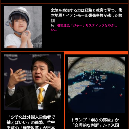
危険を察知する力は経験と教育で育つ。熊
本地震とイオンモール爆発事故が残した教
訓
by
引地達也『ジャーナリスティックなやさし
い…
「少子化は外国人労働者で
トランプ「弱さの露呈」か
補えばいい」の衝撃。竹中
「合理的な判断」か？米国
平蔵の「構造改革」が日本