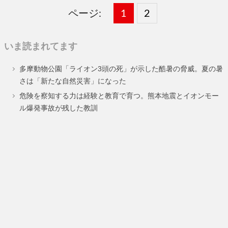
ページ:
固
1
固
2
,
定
定
いま読まれてます
ペ
ペ
多摩動物公園「ライオン3頭の死」が示した酷暑の脅威。夏の暑
ー
ー
さは「新たな自然災害」になった
ジ
ジ
危険を察知する力は経験と教育で育つ。熊本地震とイオンモー
ル爆発事故が残した教訓