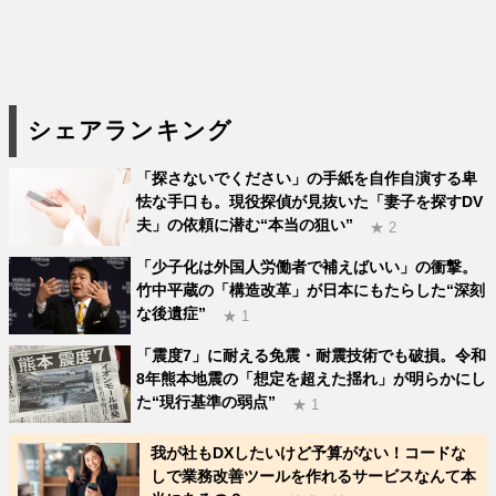
シェアランキング
「探さないでください」の手紙を自作自演する卑
怯な手口も。現役探偵が見抜いた「妻子を探すDV
夫」の依頼に潜む“本当の狙い”
★ 2
「少子化は外国人労働者で補えばいい」の衝撃。
竹中平蔵の「構造改革」が日本にもたらした“深刻
な後遺症”
★ 1
「震度7」に耐える免震・耐震技術でも破損。令和
8年熊本地震の「想定を超えた揺れ」が明らかにし
た“現行基準の弱点”
★ 1
我が社もDXしたいけど予算がない！コードな
しで業務改善ツールを作れるサービスなんて本