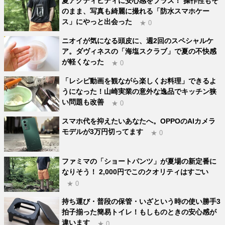
夏アクティビティに安心感をプラス！ 操作性もそ
のまま、写真も綺麗に撮れる「防水スマホケー
ス」にやっと出会った
★ 0
ニオイが気になる頭皮に、週2回のスペシャルケ
ア。ダヴィネスの「海塩スクラブ」で夏の不快感
が軽くなった
★ 0
「レシピ動画を観ながら楽しくお料理」できるよ
うになった！山崎実業の意外な逸品でキッチン狭
い問題も改善
★ 0
スマホ代を抑えたいあなたへ。OPPOのAIカメラ
モデルが3万円切ってます
★ 0
ファミマの「ショートパンツ」が夏場の新定番に
なりそう！ 2,000円でこのクオリティはすごい
★ 0
持ち運び・普段の保管・いざという時の使い勝手3
拍子揃った簡易トイレ！もしものときの安心感が
違います
★ 0