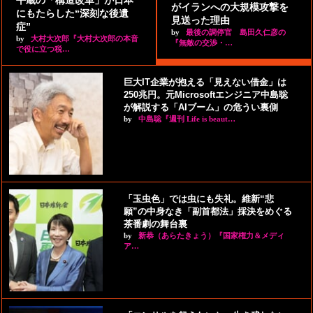
平蔵の「構造改革」が日本
がイランへの大規模攻撃を
にもたらした“深刻な後遺
見送った理由
症”
by
最後の調停官 島田久仁彦の
by
大村大次郎『大村大次郎の本音
『無敵の交渉・…
で役に立つ税…
巨大IT企業が抱える「見えない借金」は
250兆円。元Microsoftエンジニア中島聡
が解説する「AIブーム」の危うい裏側
by
中島聡『週刊 Life is beaut…
「玉虫色」では虫にも失礼。維新“悲
願”の中身なき「副首都法」採決をめぐる
茶番劇の舞台裏
by
新恭（あらたきょう）『国家権力＆メディ
ア…