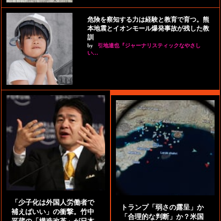
危険を察知する力は経験と教育で育つ。熊
本地震とイオンモール爆発事故が残した教
訓
by
引地達也『ジャーナリスティックなやさし
い…
「少子化は外国人労働者で
トランプ「弱さの露呈」か
補えばいい」の衝撃。竹中
「合理的な判断」か？米国