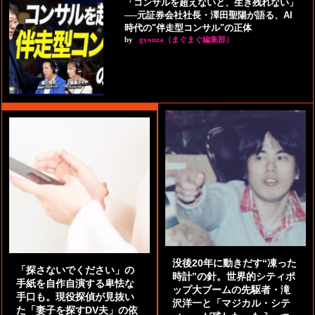
「コンサルを超えないと、生き残れない」
──元証券会社社長・澤田聖陽が語る、AI
時代の"伴走型コンサル"の正体
by
gyouza（まぐまぐ編集部）
没後20年に動きだす“凍った
「探さないでください」の
時計”の針。世界的シティポ
手紙を自作自演する卑怯な
ップ大ブームの先駆者・滝
手口も。現役探偵が見抜い
沢洋一と「マジカル・シテ
た「妻子を探すDV夫」の依