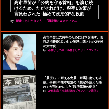
高市早苗が「公約を守る首相」を演じ続
けるため、ただそれだけ。税率1％策が
背負わされた“極めて政治的”な役割
by
新恭（あらたきょう）『国家権力＆メディア…
高市早苗は支持率のために日本を壊す。食
料品消費税1%の甘い誘惑に隠された2年後
の大増税
by
小林よしのり『小林よしのりライジング』
「震度7」に耐える免震・耐震技術でも破
損。令和8年熊本地震の「想定を超えた揺
れ」が明らかにした“現行基準の弱点”
by
冷泉彰彦『冷泉彰彦のプリンストン通信』