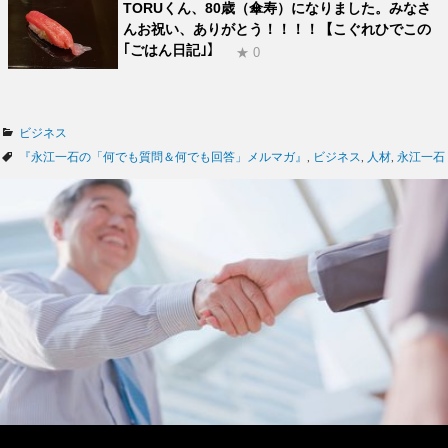
TORUくん、80歳（傘寿）になりました。みなさ
んお祝い、ありがとう！！！！【こぐれひでこの
｢ごはん日記｣】
★ 0
カ
ビジネス
テ
タ
『永江一石の「何でも質問＆何でも回答」メルマガ』
,
ビジネス
,
人材
,
永江一石
ゴ
グ
リ
ー