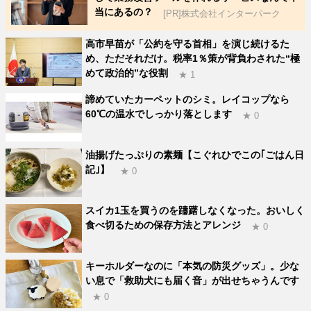
当にあるの？
[PR]株式会社インターパーク
高市早苗が「公約を守る首相」を演じ続けるた
め、ただそれだけ。税率1％策が背負わされた“極
めて政治的”な役割
★ 1
諦めていたカーペットのシミ。レイコップなら
60℃の温水でしっかり落とします
★ 0
油揚げたっぷりの素麺【こぐれひでこの｢ごはん日
記｣】
★ 0
スイカ1玉を買うのを躊躇しなくなった。おいしく
食べ切るための保存方法とアレンジ
★ 0
キーホルダーなのに「本気の防災グッズ」。少な
い息で「救助犬にも届く音」が出せちゃうんです
★ 0