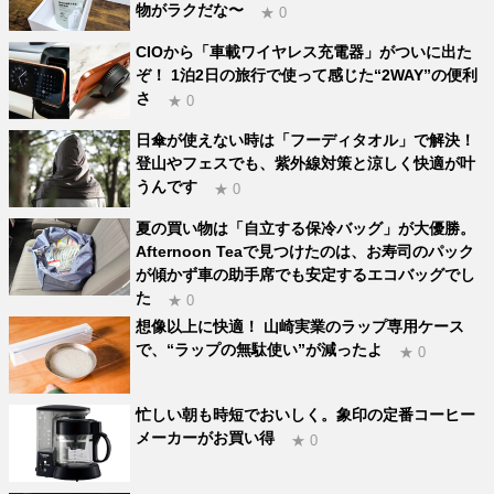
物がラクだな〜
★ 0
CIOから「車載ワイヤレス充電器」がついに出た
ぞ！ 1泊2日の旅行で使って感じた“2WAY”の便利
さ
★ 0
日傘が使えない時は「フーディタオル」で解決！
登山やフェスでも、紫外線対策と涼しく快適が叶
うんです
★ 0
夏の買い物は「自立する保冷バッグ」が大優勝。
Afternoon Teaで見つけたのは、お寿司のパック
が傾かず車の助手席でも安定するエコバッグでし
た
★ 0
想像以上に快適！ 山崎実業のラップ専用ケース
で、“ラップの無駄使い”が減ったよ
★ 0
忙しい朝も時短でおいしく。象印の定番コーヒー
メーカーがお買い得
★ 0