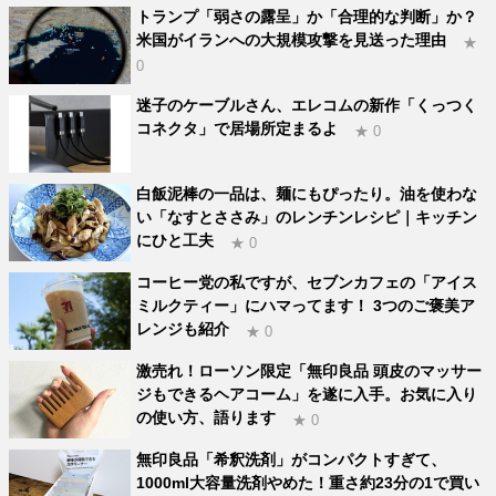
トランプ「弱さの露呈」か「合理的な判断」か？
米国がイランへの大規模攻撃を見送った理由
★
0
迷子のケーブルさん、エレコムの新作「くっつく
コネクタ」で居場所定まるよ
★ 0
白飯泥棒の一品は、麺にもぴったり。油を使わな
い「なすとささみ」のレンチンレシピ｜キッチン
にひと工夫
★ 0
コーヒー党の私ですが、セブンカフェの「アイス
ミルクティー」にハマってます！ 3つのご褒美ア
レンジも紹介
★ 0
激売れ！ローソン限定「無印良品 頭皮のマッサー
ジもできるヘアコーム」を遂に入手。お気に入り
の使い方、語ります
★ 0
無印良品「希釈洗剤」がコンパクトすぎて、
1000ml大容量洗剤やめた！重さ約23分の1で買い