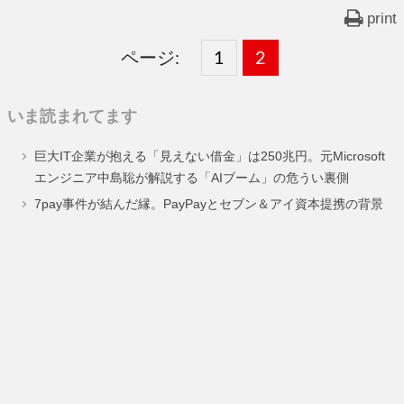
print
ページ:
固
1
固
2
,
定
定
いま読まれてます
ペ
ペ
巨大IT企業が抱える「見えない借金」は250兆円。元Microsoft
ー
ー
エンジニア中島聡が解説する「AIブーム」の危うい裏側
ジ
ジ
7pay事件が結んだ縁。PayPayとセブン＆アイ資本提携の背景