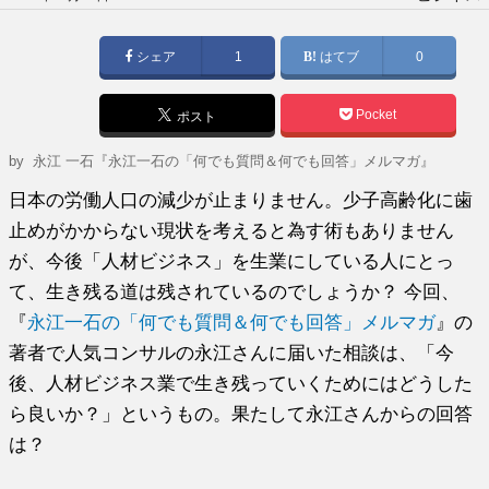
稿
日:
シェア
1
はてブ
0
Pocket
ポスト
by
永江 一石『永江一石の「何でも質問＆何でも回答」メルマガ』
日本の労働人口の減少が止まりません。少子高齢化に歯
止めがかからない現状を考えると為す術もありません
が、今後「人材ビジネス」を生業にしている人にとっ
て、生き残る道は残されているのでしょうか？ 今回、
『
永江一石の「何でも質問＆何でも回答」メルマガ
』の
著者で人気コンサルの永江さんに届いた相談は、「今
後、人材ビジネス業で生き残っていくためにはどうした
ら良いか？」というもの。果たして永江さんからの回答
は？