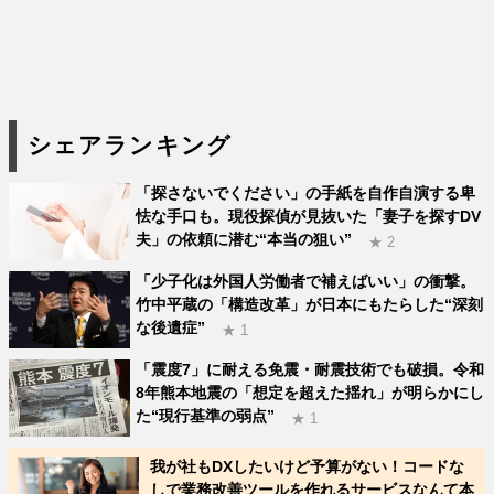
シェアランキング
「探さないでください」の手紙を自作自演する卑
怯な手口も。現役探偵が見抜いた「妻子を探すDV
夫」の依頼に潜む“本当の狙い”
★ 2
「少子化は外国人労働者で補えばいい」の衝撃。
竹中平蔵の「構造改革」が日本にもたらした“深刻
な後遺症”
★ 1
「震度7」に耐える免震・耐震技術でも破損。令和
8年熊本地震の「想定を超えた揺れ」が明らかにし
た“現行基準の弱点”
★ 1
我が社もDXしたいけど予算がない！コードな
しで業務改善ツールを作れるサービスなんて本