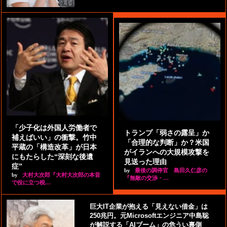
「少子化は外国人労働者で
トランプ「弱さの露呈」か
補えばいい」の衝撃。竹中
「合理的な判断」か？米国
平蔵の「構造改革」が日本
がイランへの大規模攻撃を
にもたらした“深刻な後遺
見送った理由
症”
by
最後の調停官 島田久仁彦の
by
大村大次郎『大村大次郎の本音
『無敵の交渉・…
で役に立つ税…
巨大IT企業が抱える「見えない借金」は
250兆円。元Microsoftエンジニア中島聡
が解説する「AIブーム」の危うい裏側