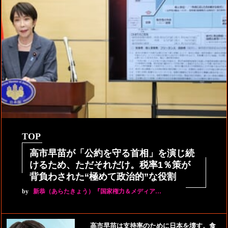
TOP
高市早苗が「公約を守る首相」を演じ続
けるため、ただそれだけ。税率1％策が
背負わされた“極めて政治的”な役割
by
新恭（あらたきょう）『国家権力＆メディア…
高市早苗は支持率のために日本を壊す。食