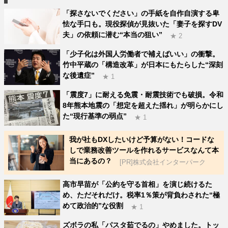
「探さないでください」の手紙を自作自演する卑
怯な手口も。現役探偵が見抜いた「妻子を探すDV
夫」の依頼に潜む“本当の狙い”
★ 2
「少子化は外国人労働者で補えばいい」の衝撃。
竹中平蔵の「構造改革」が日本にもたらした“深刻
な後遺症”
★ 1
「震度7」に耐える免震・耐震技術でも破損。令和
8年熊本地震の「想定を超えた揺れ」が明らかにし
た“現行基準の弱点”
★ 1
我が社もDXしたいけど予算がない！コードな
しで業務改善ツールを作れるサービスなんて本
当にあるの？
[PR]株式会社インターパーク
高市早苗が「公約を守る首相」を演じ続けるた
め、ただそれだけ。税率1％策が背負わされた“極
めて政治的”な役割
★ 1
ズボラの私「パスタ茹でるの」やめました。トッ