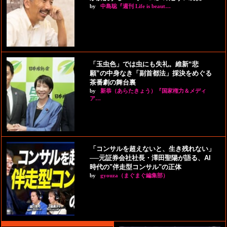
by
中島聡『週刊 Life is beaut…
「玉虫色」では虫にも失礼。維新“悲
願”の中身なき「副首都法」採決をめぐる
茶番劇の舞台裏
by
新恭（あらたきょう）『国家権力＆メディ
ア…
「コンサルを超えないと、生き残れない」
──元証券会社社長・澤田聖陽が語る、AI
時代の"伴走型コンサル"の正体
by
gyouza（まぐまぐ編集部）