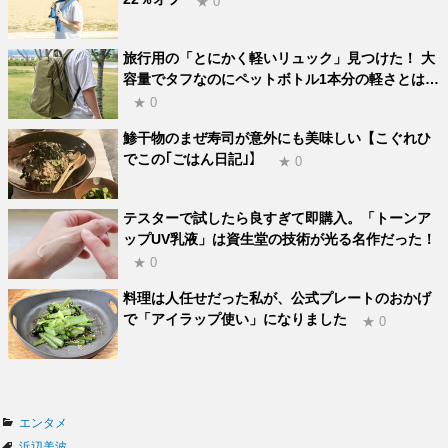
★ 0
旅行用の「とにかく軽いリュック」見つけた！ 大
容量でタフなのにペットボトル1本分の軽さとは…
★ 0
鯵干物のまぜ寿司が意外にも美味しい【こぐれひ
でこの｢ごはん日記｣】
★ 0
テスターで試したら良すぎて即購入。「トーンア
ップUV乳液」は資生堂の技術が光る名作だった！
★ 0
料理は人任せだった私が、公式プレートのおかげ
で「アイラップ使い」になりました
★ 0
カ
エンタメ
テ
タ
浜辺美波