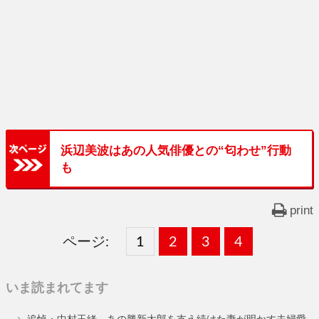
浜辺美波はあの人気俳優との“匂わせ”行動
も
print
ページ:
固
1
固
2
,
固
3
,
固
4
,
定
定
定
定
いま読まれてます
ペ
ペ
ペ
ペ
追悼・中村玉緒。あの勝新太郎を支え続けた妻が明かす夫婦愛