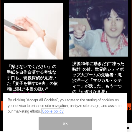
没後20年に動きだす“凍った
「探さないでください」の
時計”の針。世界的シティポ
手紙を自作自演する卑怯な
ップ大ブームの先駆者・滝
手口も。現役探偵が見抜い
沢洋一と「マジカル・シテ
た「妻子を探すDV夫」の依
ィー」が残した、もう一つ
頼に潜む“本当の狙い”
の『かぎりなき夏』
by
阿部泰尚『伝説の探偵』
by
都鳥 流星
By clicking “Accept All Cookies”, you agree to the storing of cookies on
your device to enhance site navigation, analyze site usage, and assist in
MAG2 NEWS HEADLINE
our marketing efforts.
Coolie policy
ok
×
ページ内の商標は全て商標権者に属します。無断転載を禁じます。 ©