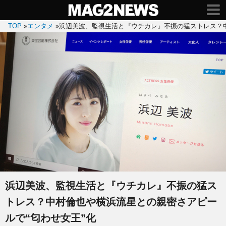
TOP
»
エンタメ
»
浜辺美波、監視生活と『ウチカレ』不振の猛ストレス？中
浜辺美波、監視生活と『ウチカレ』不振の猛ス
トレス？中村倫也や横浜流星との親密さアピー
ルで“匂わせ女王”化