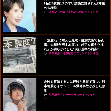
料品消費税1%の甘い誘惑に隠された2年後
の大増税
by
小林よしのり『小林よしのりライジング』
「震度7」に耐える免震・耐震技術でも破
損。令和8年熊本地震の「想定を超えた揺
れ」が明らかにした“現行基準の弱点”
by
冷泉彰彦『冷泉彰彦のプリンストン通信』
危険を察知する力は経験と教育で育つ。熊
本地震とイオンモール爆発事故が残した教
訓
by
引地達也『ジャーナリスティックなやさし
い…