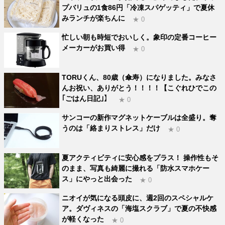
プバリュの1食86円「冷凍スパゲッティ」で夏休
みランチが楽ちんに
★ 0
忙しい朝も時短でおいしく。象印の定番コーヒー
メーカーがお買い得
★ 0
TORUくん、80歳（傘寿）になりました。みなさ
んお祝い、ありがとう！！！！【こぐれひでこの
｢ごはん日記｣】
★ 0
サンコーの新作マグネットケーブルは全盛り。奪
うのは「絡まりストレス」だけ
★ 0
夏アクティビティに安心感をプラス！ 操作性もそ
のまま、写真も綺麗に撮れる「防水スマホケー
ス」にやっと出会った
★ 0
ニオイが気になる頭皮に、週2回のスペシャルケ
ア。ダヴィネスの「海塩スクラブ」で夏の不快感
が軽くなった
★ 0