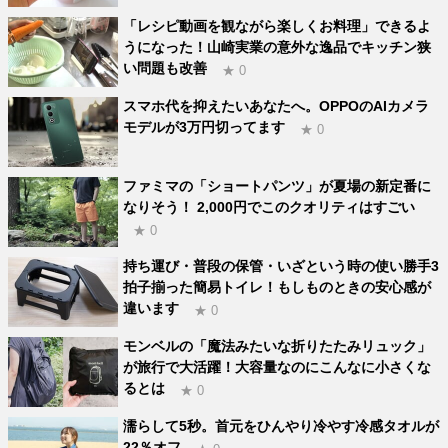
「レシピ動画を観ながら楽しくお料理」できるよ
うになった！山崎実業の意外な逸品でキッチン狭
い問題も改善
★ 0
スマホ代を抑えたいあなたへ。OPPOのAIカメラ
モデルが3万円切ってます
★ 0
ファミマの「ショートパンツ」が夏場の新定番に
なりそう！ 2,000円でこのクオリティはすごい
★ 0
持ち運び・普段の保管・いざという時の使い勝手3
拍子揃った簡易トイレ！もしものときの安心感が
違います
★ 0
モンベルの「魔法みたいな折りたたみリュック」
が旅行で大活躍！大容量なのにこんなに小さくな
るとは
★ 0
濡らして5秒。首元をひんやり冷やす冷感タオルが
22％オフ