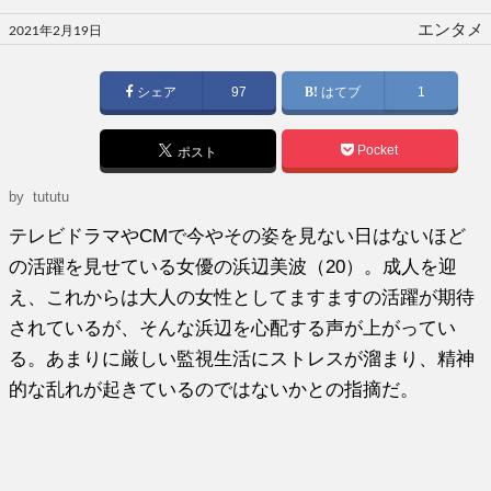
投
エンタメ
2021年2月19日
稿
日:
シェア
97
はてブ
1
Pocket
ポスト
by tututu
テレビドラマやCMで今やその姿を見ない日はないほど
の活躍を見せている女優の浜辺美波（20）。成人を迎
え、これからは大人の女性としてますますの活躍が期待
されているが、そんな浜辺を心配する声が上がってい
る。あまりに厳しい監視生活にストレスが溜まり、精神
的な乱れが起きているのではないかとの指摘だ。