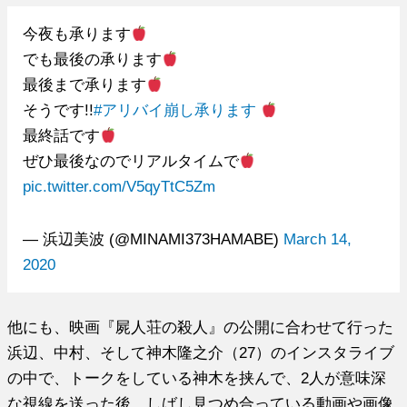
今夜も承ります
でも最後の承ります
最後まで承ります
そうです!!
#アリバイ崩し承ります
最終話です
ぜひ最後なのでリアルタイムで
pic.twitter.com/V5qyTtC5Zm
— 浜辺美波 (@MINAMI373HAMABE)
March 14,
2020
他にも、映画『屍人荘の殺人』の公開に合わせて行った
浜辺、中村、そして神木隆之介（27）のインスタライブ
の中で、トークをしている神木を挟んで、2人が意味深
な視線を送った後、しばし見つめ合っている動画や画像