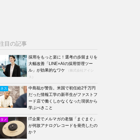
注目の記事
採用をもっと楽に！選考の歩留まりを
大幅改善「LINE×AIの採用管理ツー
ル」が効果的なワケ
（株式会社アイシ
ス）
中島聡が警告。米国で初任給2千万円
ジネス
だった情報工学の新卒生がファストフ
ード店で働くしかなくなった現状から
学ぶべきこと
IT企業でメルマガの老舗「まぐまぐ」
ンタメ
が何故アナログレコードを発売したの
か？