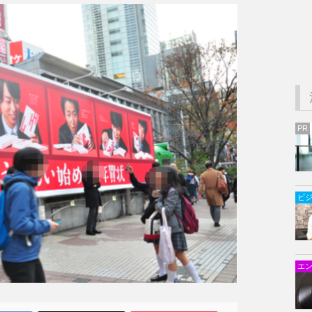
PR
ビ
エ