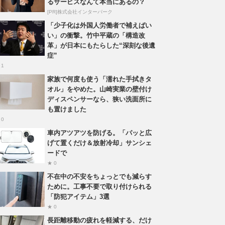
るサービスなんて本当にあるの？
[PR]株式会社インターパーク
「少子化は外国人労働者で補えばい
い」の衝撃。竹中平蔵の「構造改
革」が日本にもたらした“深刻な後遺
症”
 1
家族で何度も使う「濡れた手拭きタ
オル」をやめた。山崎実業の壁付け
ディスペンサーなら、狭い洗面所に
も置けました
 0
車内アツアツを防げる。「パッと広
げて置くだけ＆放射冷却」サンシェ
ードで
★ 0
不在中の不安をちょっとでも減らす
ために。工事不要で取り付けられる
「防犯アイテム」3選
★ 0
長距離移動の疲れを軽減する、だけ