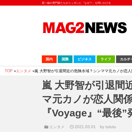
第一線の専門家たちがニッポンに「なぜ？」を問いかける
国内
国際
ビジネス
ライフ
カルチ
TOP
»
エンタメ
»
嵐 大野智が引退間近の危険水域？シンママ元カノが恋人関
嵐 大野智が引退間
マ元カノが恋人関
『Voyage』“最
2021.03.01
by tututu
エンタメ