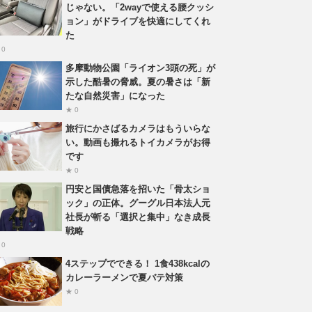
じゃない。「2wayで使える腰クッシ
ョン」がドライブを快適にしてくれ
た
 0
多摩動物公園「ライオン3頭の死」が
示した酷暑の脅威。夏の暑さは「新
たな自然災害」になった
★ 0
旅行にかさばるカメラはもういらな
い。動画も撮れるトイカメラがお得
です
★ 0
円安と国債急落を招いた「骨太ショ
ック」の正体。グーグル日本法人元
社長が斬る「選択と集中」なき成長
戦略
 0
4ステップでできる！ 1食438kcalの
カレーラーメンで夏バテ対策
★ 0