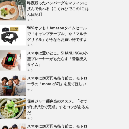
昨夜残ったハンバーグをマフィンに
挟んで食べる【こぐれひでこの｢ごは
ん日記｣】
★ 0
50%オフも！Amazonタイムセール
で「キャンプテーブル」や「マルチ
グリドル」が今ならお買い得ですよ
★ 0
スマホは置いとこ。SHANLINGの小
型プレーヤーがもたらす「音楽没入
タイム」
★ 0
スマホに20万円も払う前に、モトロ
ーラの「moto g37j」を見てほしい
★ 0
保冷ジャー麺弁当のススメ。「ゆで
ずに約5分で完成」するコツがあるん
だ
★ 0
スマホに20万円も払う前に、モトロ