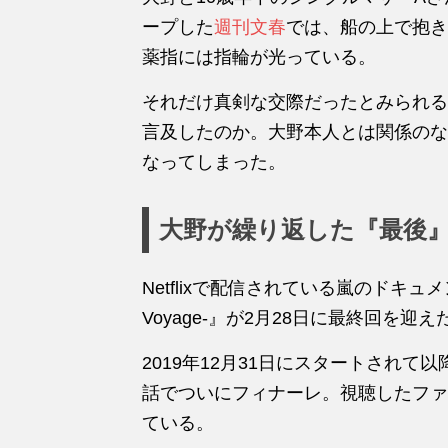
ープした
週刊文春
では、船の上で抱き
薬指には指輪が光っている。
それだけ真剣な交際だったとみられる
言及したのか。大野本人とは関係のな
なってしまった。
大野が繰り返した『最後
Netflixで配信されている嵐のドキュメンタ
Voyage-』が2月28日に最終回を迎え
2019年12月31日にスタートされて
話でついにフィナーレ。視聴したファ
ている。