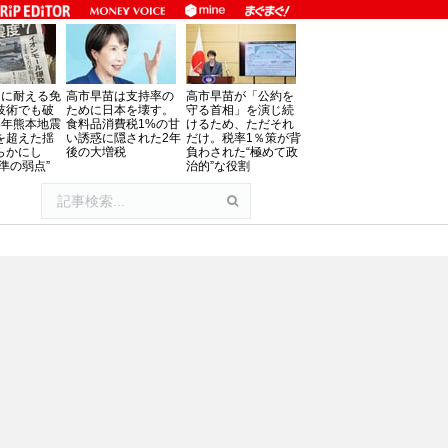
」に耐える免
高市早苗は支持率の
高市早苗が「公約を
技術でも破
ために日本を壊す。
守る首相」を演じ続
8年熊本地震
食料品消費税1%の甘
けるため、ただそれ
を超えた揺
い誘惑に隠された2年
だけ。税率1％策が背
らかにし
後の大増税
負わされた“極めて政
準の弱点”
治的”な役割