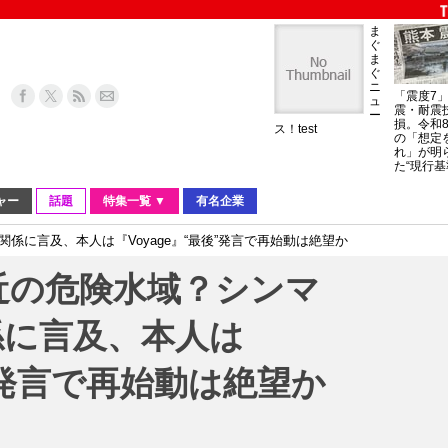
ま
ぐ
ま
ぐ
ニ
「震度7
ュ
震・耐震
ー
損。令和
ス！test
の「想定
れ」が明
た“現行基
ャー
話題
特集一覧 ▼
有名企業
係に言及、本人は『Voyage』“最後”発言で再始動は絶望か
近の危険水域？シンマ
係に言及、本人は
後”発言で再始動は絶望か