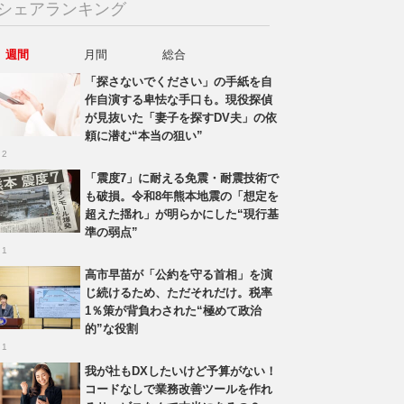
シェアランキング
週間
月間
総合
「探さないでください」の手紙を自
作自演する卑怯な手口も。現役探偵
が見抜いた「妻子を探すDV夫」の依
頼に潜む“本当の狙い”
 2
「震度7」に耐える免震・耐震技術で
も破損。令和8年熊本地震の「想定を
超えた揺れ」が明らかにした“現行基
準の弱点”
 1
高市早苗が「公約を守る首相」を演
じ続けるため、ただそれだけ。税率
1％策が背負わされた“極めて政治
的”な役割
 1
我が社もDXしたいけど予算がない！
コードなしで業務改善ツールを作れ