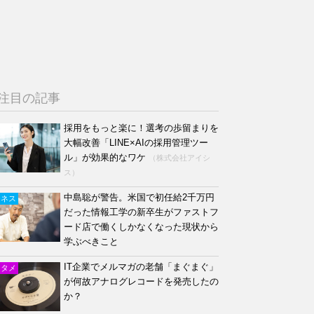
注目の記事
採用をもっと楽に！選考の歩留まりを
大幅改善「LINE×AIの採用管理ツー
ル」が効果的なワケ
（株式会社アイシ
ス）
中島聡が警告。米国で初任給2千万円
ジネス
だった情報工学の新卒生がファストフ
ード店で働くしかなくなった現状から
学ぶべきこと
IT企業でメルマガの老舗「まぐまぐ」
ンタメ
が何故アナログレコードを発売したの
か？