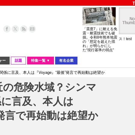
「震度7」に耐える免
震・耐震技術でも破
損。令和8年熊本地震
ス！test
の「想定を超えた揺
れ」が明らかにし
た“現行基準の弱点”
ャー
話題
特集一覧 ▼
有名企業
係に言及、本人は『Voyage』“最後”発言で再始動は絶望か
近の危険水域？シンマ
係に言及、本人は
後”発言で再始動は絶望か