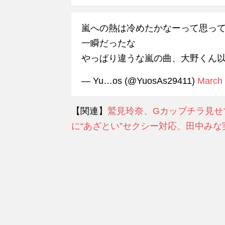
嵐への熱は冷めたかなーって思って
一瞬だったな
やっぱり違うな嵐の曲、大野くん
— Yu…os (@YuosAs29411)
March 
【関連】
鷲見玲奈、Gカップチラ見せ
に“あざとい”セクシー対応、田中みな