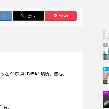
Pocket
0
ポスト
PR
ビ
なくて｢嵐LIVE｣の場所。聖地。
エ
なぁ。