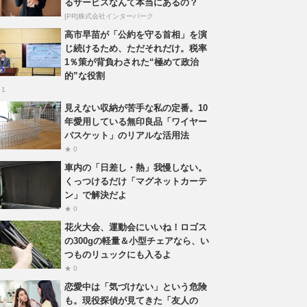
るサービスなんて本当にあるの？
[PR]株式会社インターパーク
高市早苗が「公約を守る首相」を演
じ続けるため、ただそれだけ。税率
1％策が背負わされた“極めて政治
的”な役割
 1
見えない収納が苦手な私の定番。10
年愛用している無印良品「ワイヤー
バスケット」のリアルな活用法
★ 0
車内の「日差し・熱」我慢しない。
くっつけるだけ「マグネットカーテ
ン」で解決だよ
★ 0
花火大会、運動会にいいね！ロゴス
の300gの軽量＆小型チェアなら、い
つものリュックにも入るよ
★ 0
恋愛中は「気づけない」という危険
も。現役探偵が見てきた「友人の