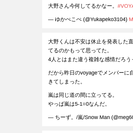
大野さん今何してるかなー。
#VOY
— ゆかぺこぺ (@Yukapeko3104)
M
大野くんは不安は休止を発表した直
てるのかもって思ってた。
4人とはまた違う複雑な感情だろう
だから昨日のvoyageでメンバー
きてしまった。
嵐は同じ道の間に立ってる。
やっぱ嵐は5-1=0なんだ。
— ちーず。/嵐/Snow Man (@meg6