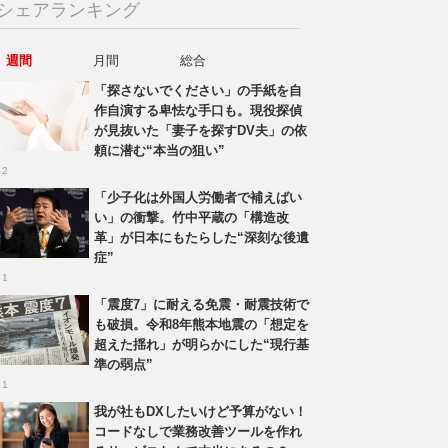
シェアランキング
週間
月間
総合
「探さないでください」の手紙を自
作自演する卑怯な手口も。現役探偵
が見抜いた「妻子を探すDV夫」の依
頼に潜む“本当の狙い”
 2
「少子化は外国人労働者で補えばい
い」の衝撃。竹中平蔵の「構造改
革」が日本にもたらした“深刻な後遺
症”
 1
「震度7」に耐える免震・耐震技術で
も破損。令和8年熊本地震の「想定を
超えた揺れ」が明らかにした“現行基
準の弱点”
 1
我が社もDXしたいけど予算がない！
コードなしで業務改善ツールを作れ