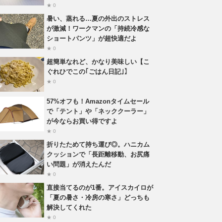
★ 0
暑い、蒸れる…夏の外出のストレス
が激減！ワークマンの「持続冷感な
ショートパンツ」が超快適だよ
★ 0
超簡単なれど、かなり美味しい【こ
ぐれひでこの｢ごはん日記｣】
★ 0
57%オフも！Amazonタイムセール
で「テント」や「ネッククーラー」
が今ならお買い得ですよ
★ 0
折りたためて持ち運び◎。ハニカム
クッションで「長距離移動、お尻痛
い問題」が消えたんだ
★ 0
直接当てるのが1番。アイスカイロが
「夏の暑さ・冷房の寒さ」どっちも
解決してくれた
★ 0