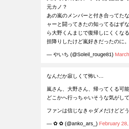
元カノ？
あの嵐のメンバーと付き合ってた
ャーと闘ってきたの知ってるはず
ら大野くんまじで復帰しにくくな
担降りしたけど嵐好きだったのに
— やいち (@Soleil_rouge81)
March
なんだか寂しくて怖い…
嵐さん、大野さん、帰ってくる可
どこかへ行っちゃいそうな気がし
ファンは信じなきゃダメだけどど
— ✿ ✿ (@anko_ars_)
February 28,