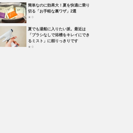
簡単なのに効果大！夏を快適に乗り
切る「お手軽な裏ワザ」2選
★ 0
夏でも湯船に入りたい派。最近は
「ブラシなしで浴槽をキレイにでき
るミスト」に頼りっきりです
★ 0