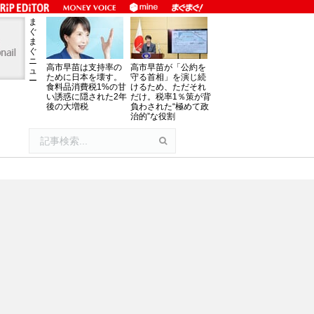
ま
ぐ
ま
ぐ
ニ
高市早苗は支持率の
高市早苗が「公約を
ュ
ために日本を壊す。
守る首相」を演じ続
ー
食料品消費税1%の甘
けるため、ただそれ
い誘惑に隠された2年
だけ。税率1％策が背
後の大増税
負わされた“極めて政
治的”な役割