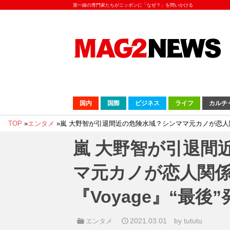
第一線の専門家たちがニッポンに「なぜ？」を問いかける
国内
国際
ビジネス
ライフ
カルチ
TOP
»
エンタメ
»
嵐 大野智が引退間近の危険水域？シンママ元カノが恋人関
嵐 大野智が引退間
マ元カノが恋人関
『Voyage』“最
2021.03.01
by tututu
エンタメ