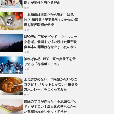
勘」が意外と当たる理由
★ 0
「血糖値は正常だから安心」は危
険？ 糖尿病「早期発見」のための基
礎を現役医師が伝授
★ 0
UFO界の巨星デビッド・ウィルコッ
ク急逝。最期まで追い続けた機密映
像46本の開示はなぜ止まったのか？
★ 0
被れば体感−15℃。夏の炎天下を乗
り切る「冷感ポンチョ」
★ 0
玉ねぎ炒めない、肉も焼かないのに
コク旨！ メリットしかない「痩せる
無水カレー」をつくってみた
★ 0
掃除のプロが作った「不思議なパッ
ド」がすごい！風呂床の落ちなかっ
た蓄積汚れをリセットできた