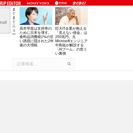
ま
ぐ
ま
ぐ
ニ
高市早苗は支持率の
巨大IT企業が抱える
ュ
ために日本を壊す。
「見えない借金」は
ー
食料品消費税1%の甘
250兆円。元
い誘惑に隠された2年
Microsoftエンジニア
後の大増税
中島聡が解説する
「AIブーム」の危う
い裏側