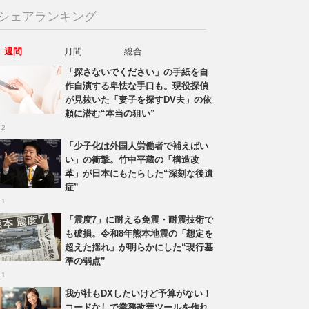
シェアランキング
週間
月間
総合
「探さないでください」の手紙を自
作自演する卑怯な手口も。現役探偵
が見抜いた「妻子を探すDV夫」の依
頼に潜む“本当の狙い”
 2
「少子化は外国人労働者で補えばい
い」の衝撃。竹中平蔵の「構造改
革」が日本にもたらした“深刻な後遺
症”
 1
「震度7」に耐える免震・耐震技術で
も破損。令和8年熊本地震の「想定を
超えた揺れ」が明らかにした“現行基
準の弱点”
 1
我が社もDXしたいけど予算がない！
コードなしで業務改善ツールを作れ