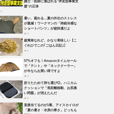
護士・医師に選ばれる"伴走型事業支
援"の正体
 0
暑い、蒸れる…夏の外出のストレス
が激減！ワークマンの「持続冷感な
ショートパンツ」が超快適だよ
★ 0
超簡単なれど、かなり美味しい【こ
ぐれひでこの｢ごはん日記｣】
★ 0
57%オフも！Amazonタイムセール
で「テント」や「ネッククーラー」
が今ならお買い得ですよ
★ 0
折りたためて持ち運び◎。ハニカム
クッションで「長距離移動、お尻痛
い問題」が消えたんだ
★ 0
直接当てるのが1番。アイスカイロが
「夏の暑さ・冷房の寒さ」どっちも