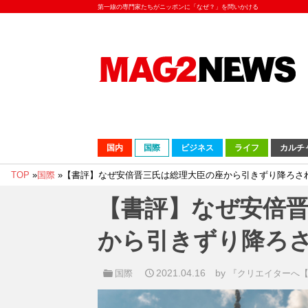
第一線の専門家たちがニッポンに「なぜ？」を問いかける
国内
国際
ビジネス
ライフ
カルチ
TOP
»
国際
»
【書評】なぜ安倍晋三氏は総理大臣の座から引きずり降ろさ
【書評】なぜ安倍
から引きずり降ろ
2021.04.16
by
国際
『クリエイターへ