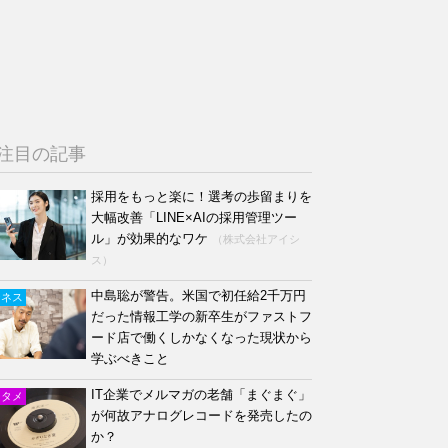
注目の記事
採用をもっと楽に！選考の歩留まりを
大幅改善「LINE×AIの採用管理ツー
ル」が効果的なワケ
（株式会社アイシ
ス）
中島聡が警告。米国で初任給2千万円
ジネス
だった情報工学の新卒生がファストフ
ード店で働くしかなくなった現状から
学ぶべきこと
IT企業でメルマガの老舗「まぐまぐ」
ンタメ
が何故アナログレコードを発売したの
か？