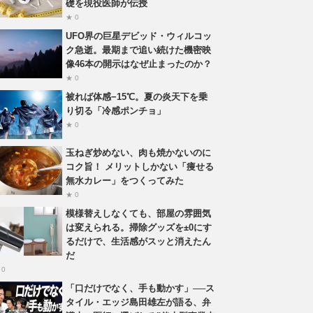
礎を現役医師が伝授
★ 0
UFO界の巨星デビッド・ウィルコッ
ク急逝。最期まで追い続けた機密映
像46本の開示はなぜ止まったのか？
★ 0
被れば体感−15℃。夏の炎天下を乗
り切る「冷感ポンチョ」
★ 0
玉ねぎ炒めない、肉も焼かないのに
コク旨！ メリットしかない「痩せる
無水カレー」をつくってみた
★ 0
模様替えしなくても、部屋の雰囲気
は変えられる。掃除グッズを±0にす
るだけで、生活感がスッと消えたん
だ
 0
「口だけでなく、手も動かす」──ス
タイル・エッジ島田雄左が語る、弁