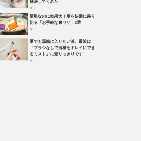
解決してくれた
★ 0
簡単なのに効果大！夏を快適に乗り
切る「お手軽な裏ワザ」2選
★ 0
夏でも湯船に入りたい派。最近は
「ブラシなしで浴槽をキレイにでき
るミスト」に頼りっきりです
★ 0