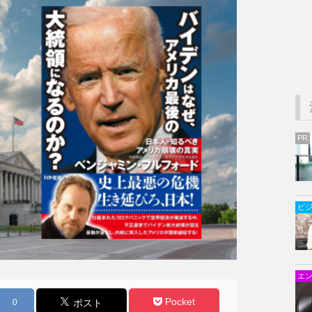
PR
ビ
エ
Pocket
0
ポスト