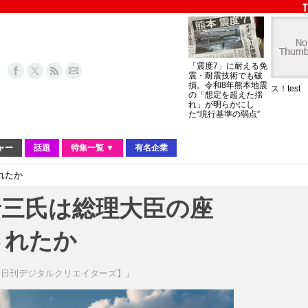
「震度7」に耐える免
震・耐震技術でも破
損。令和8年熊本地震
ス！test
の「想定を超えた揺
れ」が明らかにし
た“現行基準の弱点”
ャー
話題
特集一覧 ▼
有名企業
れたか
晋三氏は総理大臣の座
されたか
【日刊デジタルクリエイターズ】』