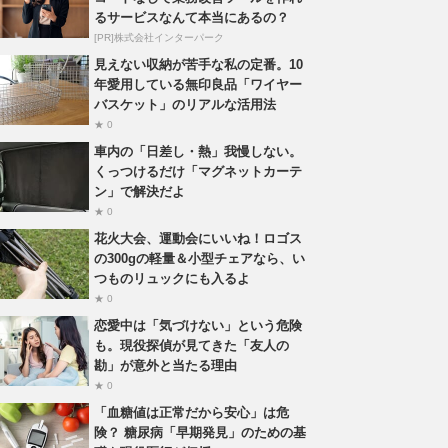
るサービスなんて本当にあるの？
[PR]株式会社インターパーク
見えない収納が苦手な私の定番。10
年愛用している無印良品「ワイヤー
バスケット」のリアルな活用法
★ 0
車内の「日差し・熱」我慢しない。
くっつけるだけ「マグネットカーテ
ン」で解決だよ
★ 0
花火大会、運動会にいいね！ロゴス
の300gの軽量＆小型チェアなら、い
つものリュックにも入るよ
★ 0
恋愛中は「気づけない」という危険
も。現役探偵が見てきた「友人の
勘」が意外と当たる理由
★ 0
「血糖値は正常だから安心」は危
険？ 糖尿病「早期発見」のための基