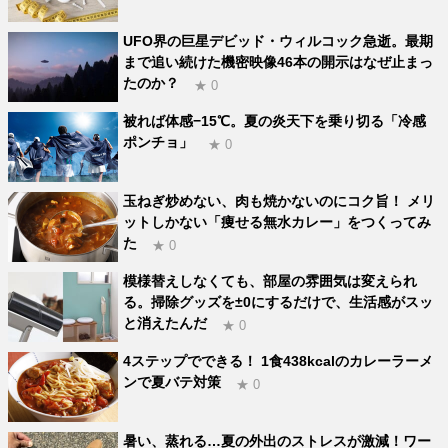
UFO界の巨星デビッド・ウィルコック急逝。最期
まで追い続けた機密映像46本の開示はなぜ止まっ
たのか？
★ 0
被れば体感−15℃。夏の炎天下を乗り切る「冷感
ポンチョ」
★ 0
玉ねぎ炒めない、肉も焼かないのにコク旨！ メリ
ットしかない「痩せる無水カレー」をつくってみ
た
★ 0
模様替えしなくても、部屋の雰囲気は変えられ
る。掃除グッズを±0にするだけで、生活感がスッ
と消えたんだ
★ 0
4ステップでできる！ 1食438kcalのカレーラーメ
ンで夏バテ対策
★ 0
暑い、蒸れる…夏の外出のストレスが激減！ワー