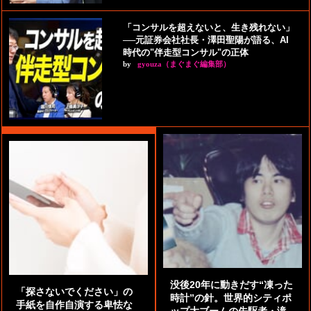
「コンサルを超えないと、生き残れない」
──元証券会社社長・澤田聖陽が語る、AI
時代の"伴走型コンサル"の正体
by
gyouza（まぐまぐ編集部）
没後20年に動きだす“凍った
「探さないでください」の
時計”の針。世界的シティポ
手紙を自作自演する卑怯な