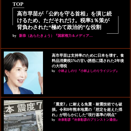
TOP
高市早苗が「公約を守る首相」を演じ続
けるため、ただそれだけ。税率1％策が
背負わされた“極めて政治的”な役割
by
新恭（あらたきょう）『国家権力＆メディア…
高市早苗は支持率のために日本を壊す。食
料品消費税1%の甘い誘惑に隠された2年後
の大増税
by
小林よしのり『小林よしのりライジング』
「震度7」に耐える免震・耐震技術でも破
損。令和8年熊本地震の「想定を超えた揺
れ」が明らかにした“現行基準の弱点”
by
冷泉彰彦『冷泉彰彦のプリンストン通信』