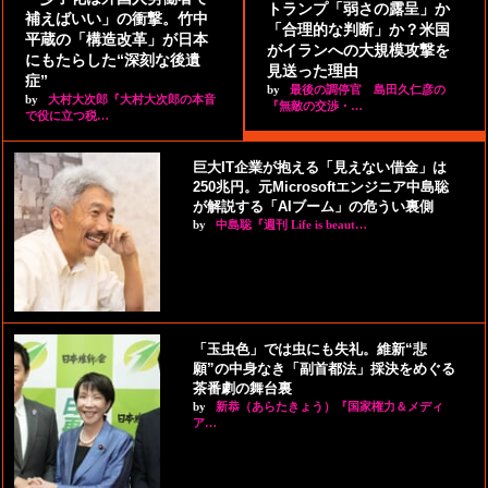
トランプ「弱さの露呈」か
補えばいい」の衝撃。竹中
「合理的な判断」か？米国
平蔵の「構造改革」が日本
がイランへの大規模攻撃を
にもたらした“深刻な後遺
見送った理由
症”
by
最後の調停官 島田久仁彦の
by
大村大次郎『大村大次郎の本音
『無敵の交渉・…
で役に立つ税…
巨大IT企業が抱える「見えない借金」は
250兆円。元Microsoftエンジニア中島聡
が解説する「AIブーム」の危うい裏側
by
中島聡『週刊 Life is beaut…
「玉虫色」では虫にも失礼。維新“悲
願”の中身なき「副首都法」採決をめぐる
茶番劇の舞台裏
by
新恭（あらたきょう）『国家権力＆メディ
ア…