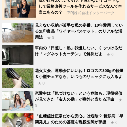
我が社もDXしたいけど予算がない！コードな
しで業務改善ツールを作れるサービスなんて本
当にあるの？
[PR]株式会社インターパーク
見えない収納が苦手な私の定番。10年愛用してい
る無印良品「ワイヤーバスケット」のリアルな活
用法
★ 0
車内の「日差し・熱」我慢しない。くっつけるだ
け「マグネットカーテン」で解決だよ
★ 0
花火大会、運動会にいいね！ロゴスの300gの軽量
＆小型チェアなら、いつものリュックにも入るよ
★ 0
恋愛中は「気づけない」という危険も。現役探偵
が見てきた「友人の勘」が意外と当たる理由
★
0
「血糖値は正常だから安心」は危険？ 糖尿病「早
期発見」のための基礎を現役医師が伝授
★ 0