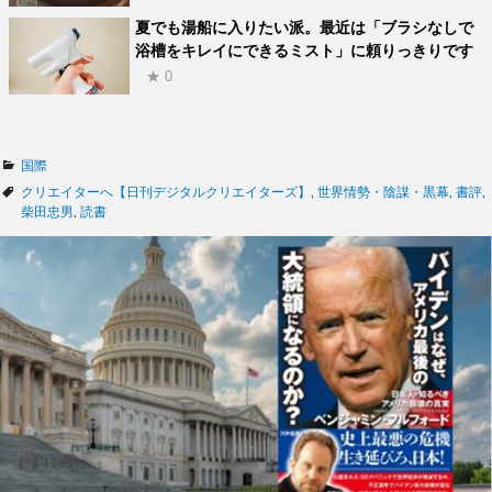
夏でも湯船に入りたい派。最近は「ブラシなしで
浴槽をキレイにできるミスト」に頼りっきりです
★ 0
カ
国際
テ
タ
クリエイターへ【日刊デジタルクリエイターズ】
,
世界情勢・陰謀・黒幕
,
書評
,
ゴ
グ
柴田忠男
,
読書
リ
ー