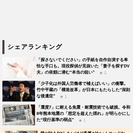
シェアランキング
「探さないでください」の手紙を自作自演する卑
怯な手口も。現役探偵が見抜いた「妻子を探すDV
夫」の依頼に潜む“本当の狙い”
★ 2
「少子化は外国人労働者で補えばいい」の衝撃。
竹中平蔵の「構造改革」が日本にもたらした“深刻
な後遺症”
★ 1
「震度7」に耐える免震・耐震技術でも破損。令和
8年熊本地震の「想定を超えた揺れ」が明らかにし
た“現行基準の弱点”
★ 1