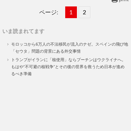
ページ:
固
1
固
2
,
定
定
いま読まれてます
ペ
ペ
モロッコから6万人の不法移民が流入のナゼ。スペインの飛び地
ー
ー
「セウタ」問題の背景にある外交事情
ジ
ジ
トランプがイランに「核使用」ならプーチンはウクライナへ。
もはや“不可避の核戦争”とその後の世界を救うため日本が進め
るべき準備