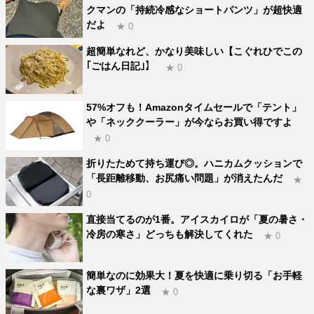
クマンの「持続冷感なショートパンツ」が超快適
だよ
★ 0
超簡単なれど、かなり美味しい【こぐれひでこの
｢ごはん日記｣】
★ 0
57%オフも！Amazonタイムセールで「テント」
や「ネッククーラー」が今ならお買い得ですよ
★ 0
折りたためて持ち運び◎。ハニカムクッションで
「長距離移動、お尻痛い問題」が消えたんだ
★
0
直接当てるのが1番。アイスカイロが「夏の暑さ・
冷房の寒さ」どっちも解決してくれた
★ 0
簡単なのに効果大！夏を快適に乗り切る「お手軽
な裏ワザ」2選
★ 0