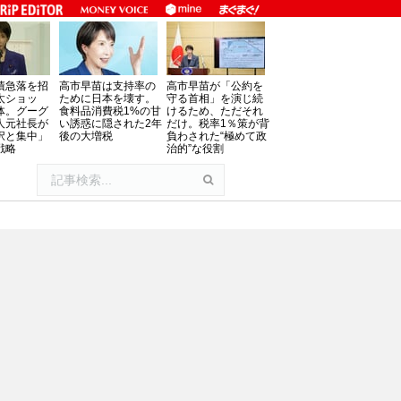
債急落を招
高市早苗は支持率の
高市早苗が「公約を
太ショッ
ために日本を壊す。
守る首相」を演じ続
体。グーグ
食料品消費税1%の甘
けるため、ただそれ
人元社長が
い誘惑に隠された2年
だけ。税率1％策が背
択と集中」
後の大増税
負わされた“極めて政
戦略
治的”な役割