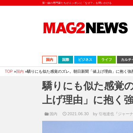
第一線の専門家たちがニッポンに「なぜ？」を問いかける
国内
国際
ビジネス
ライフ
カルチ
TOP
»
国内
»
驕りにも似た感覚のズレ。朝日新聞「値上げ理由」に抱く強
驕りにも似た感覚
上げ理由」に抱く
2021.06.30
by
国内
引地達也『ジャー