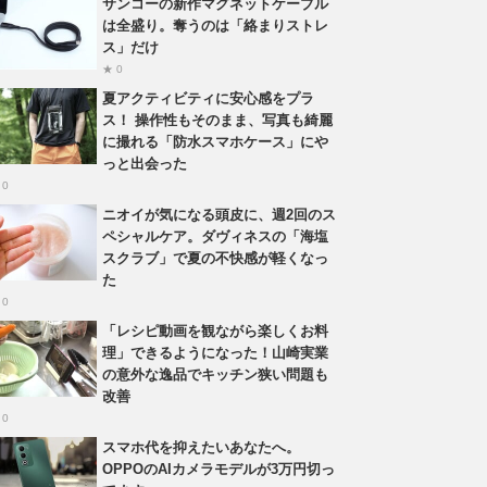
サンコーの新作マグネットケーブル
は全盛り。奪うのは「絡まりストレ
ス」だけ
★ 0
夏アクティビティに安心感をプラ
ス！ 操作性もそのまま、写真も綺麗
に撮れる「防水スマホケース」にや
っと出会った
 0
ニオイが気になる頭皮に、週2回のス
ペシャルケア。ダヴィネスの「海塩
スクラブ」で夏の不快感が軽くなっ
た
 0
「レシピ動画を観ながら楽しくお料
理」できるようになった！山崎実業
の意外な逸品でキッチン狭い問題も
改善
 0
スマホ代を抑えたいあなたへ。
OPPOのAIカメラモデルが3万円切っ