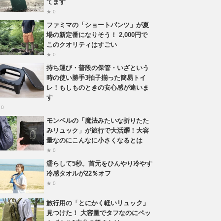
てます
★ 0
ファミマの「ショートパンツ」が夏
場の新定番になりそう！ 2,000円で
このクオリティはすごい
★ 0
持ち運び・普段の保管・いざという
時の使い勝手3拍子揃った簡易トイ
レ！もしものときの安心感が違いま
す
 0
モンベルの「魔法みたいな折りたた
みリュック」が旅行で大活躍！大容
量なのにこんなに小さくなるとは
★ 0
濡らして5秒。首元をひんやり冷やす
冷感タオルが22％オフ
★ 0
旅行用の「とにかく軽いリュック」
見つけた！ 大容量でタフなのにペッ