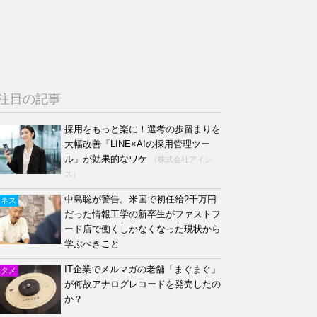
注目の記事
採用をもっと楽に！選考の歩留まりを
大幅改善「LINE×AIの採用管理ツー
ル」が効果的なワケ
（株式会社アイシ
ス）
中島聡が警告。米国で初任給2千万円
ジネス
だった情報工学の新卒生がファストフ
ード店で働くしかなくなった現状から
学ぶべきこと
IT企業でメルマガの老舗「まぐまぐ」
ンタメ
が何故アナログレコードを発売したの
か？