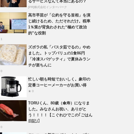
るサービスなんて本当にあるの？
[PR]株式会社インターパーク
高市早苗が「公約を守る首相」を演
じ続けるため、ただそれだけ。税率
1％策が背負わされた“極めて政治
的”な役割
 1
ズボラの私「パスタ茹でるの」やめ
ました。トップバリュの1食86円
「冷凍スパゲッティ」で夏休みラン
チが楽ちんに
 0
忙しい朝も時短でおいしく。象印の
定番コーヒーメーカーがお買い得
★ 0
TORUくん、80歳（傘寿）になりま
した。みなさんお祝い、ありがと
う！！！！【こぐれひでこの｢ごはん
日記｣】
 0