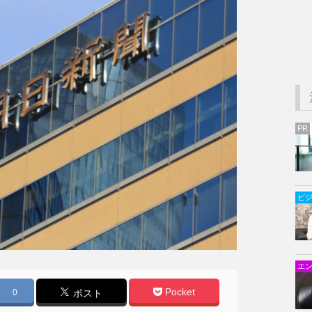
PR
ビ
エ
Pocket
0
ポスト