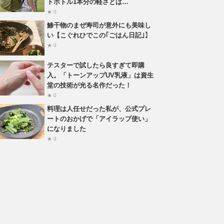
トボトル1本分の軽さとは…
★ 0
鯵干物のまぜ寿司が意外にも美味し
い【こぐれひでこの｢ごはん日記｣】
★ 0
テスターで試したら良すぎて即購
入。「トーンアップUV乳液」は資生
堂の技術が光る名作だった！
★ 0
料理は人任せだった私が、公式プレ
ートのおかげで「アイラップ使い」
になりました
★ 0