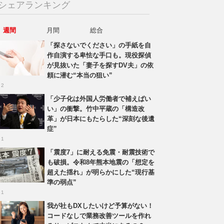
シェアランキング
週間
月間
総合
「探さないでください」の手紙を自
作自演する卑怯な手口も。現役探偵
が見抜いた「妻子を探すDV夫」の依
頼に潜む“本当の狙い”
 2
「少子化は外国人労働者で補えばい
い」の衝撃。竹中平蔵の「構造改
革」が日本にもたらした“深刻な後遺
症”
 1
「震度7」に耐える免震・耐震技術で
も破損。令和8年熊本地震の「想定を
超えた揺れ」が明らかにした“現行基
準の弱点”
 1
我が社もDXしたいけど予算がない！
コードなしで業務改善ツールを作れ