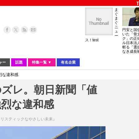
ま
ぐ
ま
ぐ
ニ
円安と国
ュ
いた「骨
ー
ク」の正
ス！test
ル日本法
斬る「選
なき成長
ャー
話題
特集一覧 ▼
有名企業
烈な違和感
のズレ。朝日新聞「値
強烈な違和感
ナリスティックなやさしい未来』