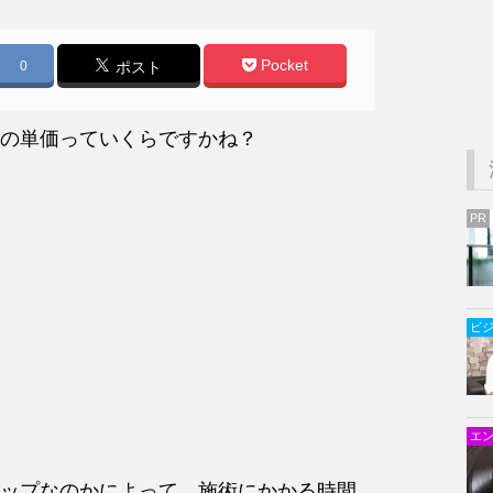
Pocket
0
ポスト
の単価っていくらですかね？
PR
ビ
エ
ップなのかによって、施術にかかる時間