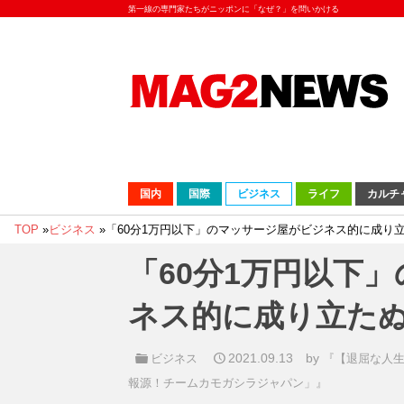
第一線の専門家たちがニッポンに「なぜ？」を問いかける
国内
国際
ビジネス
ライフ
カルチ
TOP
»
ビジネス
»
「60分1万円以下」のマッサージ屋がビジネス的に成り
「60分1万円以下
ネス的に成り立た
2021.09.13
by
ビジネス
『【退屈な人
報源！チームカモガシラジャパン」』