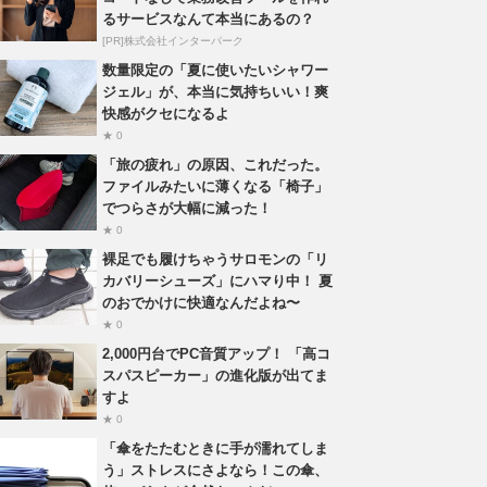
るサービスなんて本当にあるの？
[PR]株式会社インターパーク
数量限定の「夏に使いたいシャワー
ジェル」が、本当に気持ちいい！爽
快感がクセになるよ
★ 0
「旅の疲れ」の原因、これだった。
ファイルみたいに薄くなる「椅子」
でつらさが大幅に減った！
★ 0
裸足でも履けちゃうサロモンの「リ
カバリーシューズ」にハマり中！ 夏
のおでかけに快適なんだよね〜
★ 0
2,000円台でPC音質アップ！ 「高コ
スパスピーカー」の進化版が出てま
すよ
★ 0
「傘をたたむときに手が濡れてしま
う」ストレスにさよなら！この傘、