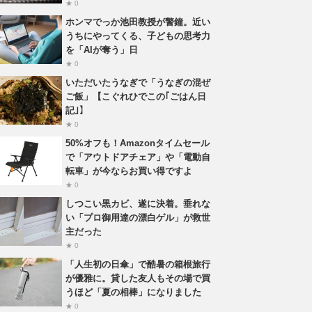
★ 0
ホンマでっか池田教授が警鐘。近い
うちにやってくる、子どもの思考力
を「AIが奪う」日
★ 0
いただいたうなぎで「うなぎの混ぜ
ご飯」【こぐれひでこの｢ごはん日
記｣】
★ 0
50%オフも！Amazonタイムセール
で「アウトドアチェア」や「電動自
転車」が今ならお買い得ですよ
★ 0
しつこい黒カビ、遂に決着。垂れな
い「プロ御用達の漂白ゲル」が救世
主だった
★ 0
「人生初の日傘」で酷暑の箱根旅行
が優雅に。貸した友人もその場で買
うほど「夏の相棒」になりました
★ 0