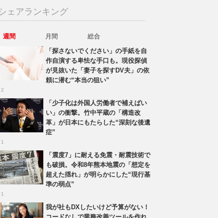
シェアランキング
週間
月間
総合
「探さないでください」の手紙を自
作自演する卑怯な手口も。現役探偵
が見抜いた「妻子を探すDV夫」の依
頼に潜む“本当の狙い”
 2
「少子化は外国人労働者で補えばい
い」の衝撃。竹中平蔵の「構造改
革」が日本にもたらした“深刻な後遺
症”
 1
「震度7」に耐える免震・耐震技術で
も破損。令和8年熊本地震の「想定を
超えた揺れ」が明らかにした“現行基
準の弱点”
 1
我が社もDXしたいけど予算がない！
コードなしで業務改善ツールを作れ