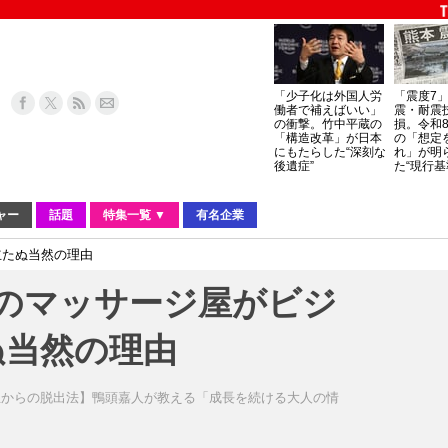
「少子化は外国人労
「震度7
働者で補えばいい」
震・耐震
の衝撃。竹中平蔵の
損。令和
「構造改革」が日本
の「想定
にもたらした“深刻な
れ」が明
後遺症”
た“現行基
ャー
話題
特集一覧 ▼
有名企業
立たぬ当然の理由
」のマッサージ屋がビジ
ぬ当然の理由
生からの脱出法】鴨頭嘉人が教える「成長を続ける大人の情