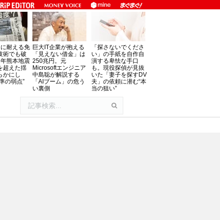
」に耐える免
巨大IT企業が抱える
「探さないでくださ
技術でも破
「見えない借金」は
い」の手紙を自作自
8年熊本地震
250兆円。元
演する卑怯な手口
を超えた揺
Microsoftエンジニア
も。現役探偵が見抜
らかにし
中島聡が解説する
いた「妻子を探すDV
準の弱点”
「AIブーム」の危う
夫」の依頼に潜む“本
い裏側
当の狙い”