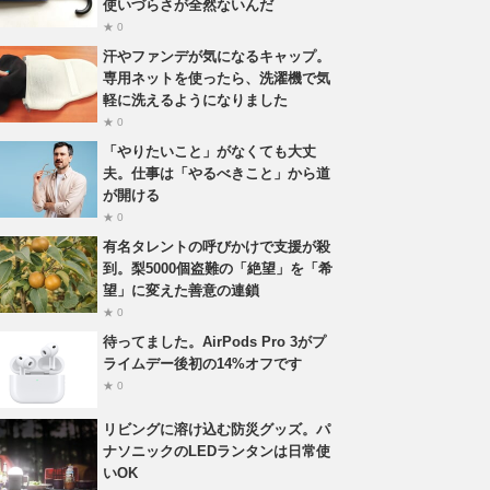
使いづらさが全然ないんだ
★ 0
汗やファンデが気になるキャップ。
専用ネットを使ったら、洗濯機で気
軽に洗えるようになりました
★ 0
「やりたいこと」がなくても大丈
夫。仕事は「やるべきこと」から道
が開ける
★ 0
有名タレントの呼びかけで支援が殺
到。梨5000個盗難の「絶望」を「希
望」に変えた善意の連鎖
★ 0
待ってました。AirPods Pro 3がプ
ライムデー後初の14%オフです
★ 0
リビングに溶け込む防災グッズ。パ
ナソニックのLEDランタンは日常使
いOK