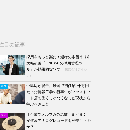
注目の記事
採用をもっと楽に！選考の歩留まりを
大幅改善「LINE×AIの採用管理ツー
ル」が効果的なワケ
（株式会社アイシ
ス）
中島聡が警告。米国で初任給2千万円
ジネス
だった情報工学の新卒生がファストフ
ード店で働くしかなくなった現状から
学ぶべきこと
IT企業でメルマガの老舗「まぐまぐ」
ンタメ
が何故アナログレコードを発売したの
か？