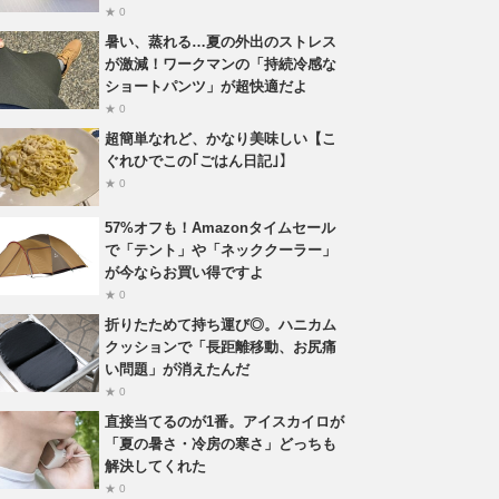
★ 0
暑い、蒸れる…夏の外出のストレス
が激減！ワークマンの「持続冷感な
ショートパンツ」が超快適だよ
★ 0
超簡単なれど、かなり美味しい【こ
ぐれひでこの｢ごはん日記｣】
★ 0
57%オフも！Amazonタイムセール
で「テント」や「ネッククーラー」
が今ならお買い得ですよ
★ 0
折りたためて持ち運び◎。ハニカム
クッションで「長距離移動、お尻痛
い問題」が消えたんだ
★ 0
直接当てるのが1番。アイスカイロが
「夏の暑さ・冷房の寒さ」どっちも
解決してくれた
★ 0