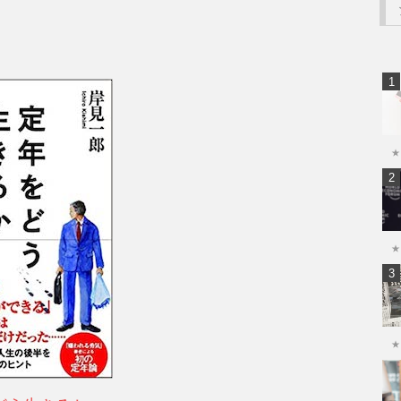
★
★
★