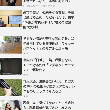
るサービスなんて本当にあるの？
[PR]株式会社インターパーク
高市早苗が「公約を守る首相」を演
じ続けるため、ただそれだけ。税率
1％策が背負わされた“極めて政治
的”な役割
 1
見えない収納が苦手な私の定番。10
年愛用している無印良品「ワイヤー
バスケット」のリアルな活用法
★ 0
車内の「日差し・熱」我慢しない。
くっつけるだけ「マグネットカーテ
ン」で解決だよ
★ 0
花火大会、運動会にいいね！ロゴス
の300gの軽量＆小型チェアなら、い
つものリュックにも入るよ
★ 0
恋愛中は「気づけない」という危険
も。現役探偵が見てきた「友人の