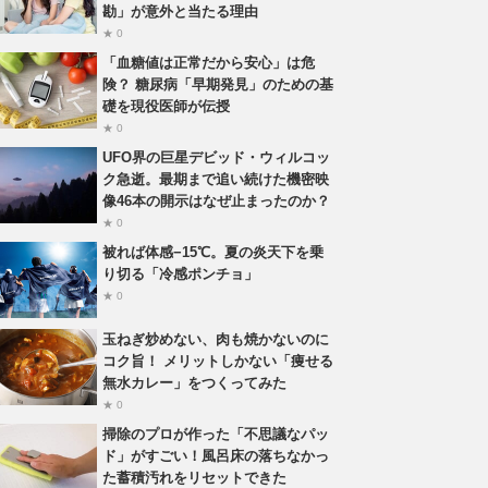
勘」が意外と当たる理由
★ 0
「血糖値は正常だから安心」は危
険？ 糖尿病「早期発見」のための基
礎を現役医師が伝授
★ 0
UFO界の巨星デビッド・ウィルコッ
ク急逝。最期まで追い続けた機密映
像46本の開示はなぜ止まったのか？
★ 0
被れば体感−15℃。夏の炎天下を乗
り切る「冷感ポンチョ」
★ 0
玉ねぎ炒めない、肉も焼かないのに
コク旨！ メリットしかない「痩せる
無水カレー」をつくってみた
★ 0
掃除のプロが作った「不思議なパッ
ド」がすごい！風呂床の落ちなかっ
た蓄積汚れをリセットできた