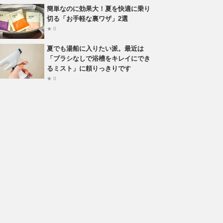
簡単なのに効果大！夏を快適に乗り
切る「お手軽な裏ワザ」2選
★ 0
夏でも湯船に入りたい派。最近は
「ブラシなしで浴槽をキレイにでき
るミスト」に頼りっきりです
★ 0