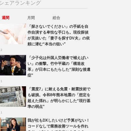
シェアランキング
週間
月間
総合
「探さないでください」の手紙を自
作自演する卑怯な手口も。現役探偵
が見抜いた「妻子を探すDV夫」の依
頼に潜む“本当の狙い”
 2
「少子化は外国人労働者で補えばい
い」の衝撃。竹中平蔵の「構造改
革」が日本にもたらした“深刻な後遺
症”
 1
「震度7」に耐える免震・耐震技術で
も破損。令和8年熊本地震の「想定を
超えた揺れ」が明らかにした“現行基
準の弱点”
 1
我が社もDXしたいけど予算がない！
コードなしで業務改善ツールを作れ