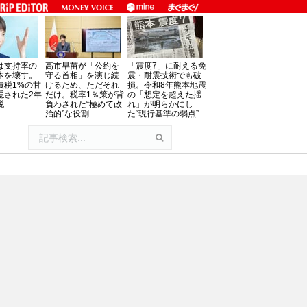
は支持率の
高市早苗が「公約を
「震度7」に耐える免
本を壊す。
守る首相」を演じ続
震・耐震技術でも破
費税1%の甘
けるため、ただそれ
損。令和8年熊本地震
隠された2年
だけ。税率1％策が背
の「想定を超えた揺
税
負わされた“極めて政
れ」が明らかにし
治的”な役割
た“現行基準の弱点”