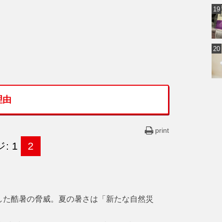
理由
print
: 1
2
した酷暑の脅威。夏の暑さは「新たな自然災