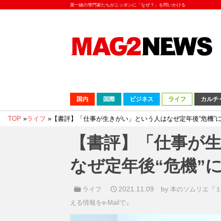
第一線の専門家たちがニッポンに「なぜ？」を問いかける
国内
国際
ビジネス
ライフ
カルチ
TOP
»
ライフ
»
【書評】「仕事が生きがい」という人はなぜ定年後“危機”
【書評】「仕事が
なぜ定年後“危機”
2021.11.09
by
ライフ
本のソムリエ『
える情報をe-Mailで』