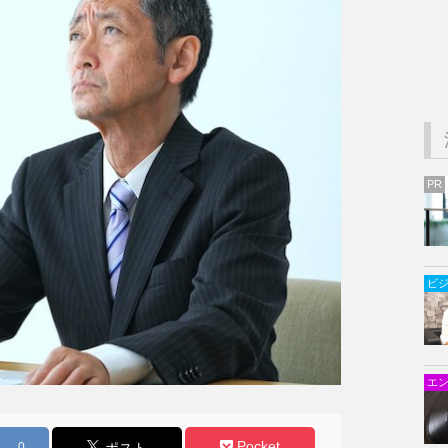
PR
ビ
エ
Pocket
0