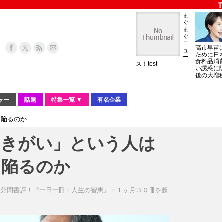
ま
ぐ
ま
ぐ
ニ
高市早苗
ュ
ために日
ー
食料品消
ス！test
い誘惑に
後の大増
ャー
話題
特集一覧 ▼
有名企業
に陥るのか
生きがい」という人は
に陥るのか
１分間書評！『一日一冊：人生の智恵』：１ヶ月３０冊を超