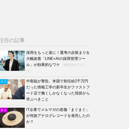
注目の記事
採用をもっと楽に！選考の歩留まりを
大幅改善「LINE×AIの採用管理ツー
ル」が効果的なワケ
（株式会社アイシ
ス）
中島聡が警告。米国で初任給2千万円
ジネス
だった情報工学の新卒生がファストフ
ード店で働くしかなくなった現状から
学ぶべきこと
IT企業でメルマガの老舗「まぐまぐ」
ンタメ
が何故アナログレコードを発売したの
か？