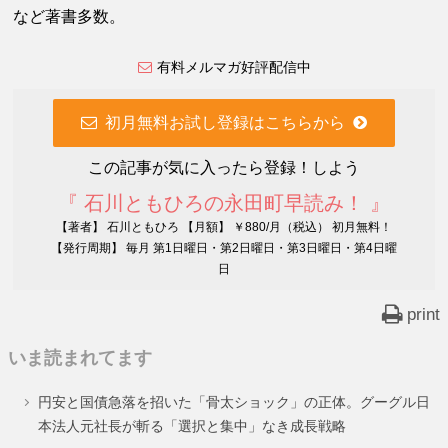
など著書多数。
有料メルマガ好評配信中
初月無料お試し登録はこちらから
この記事が気に入ったら登録！しよう
『 石川ともひろの永田町早読み！ 』
【著者】 石川ともひろ 【月額】 ￥880/月（税込） 初月無料！
【発行周期】 毎月 第1日曜日・第2日曜日・第3日曜日・第4日曜
日
print
いま読まれてます
円安と国債急落を招いた「骨太ショック」の正体。グーグル日
本法人元社長が斬る「選択と集中」なき成長戦略