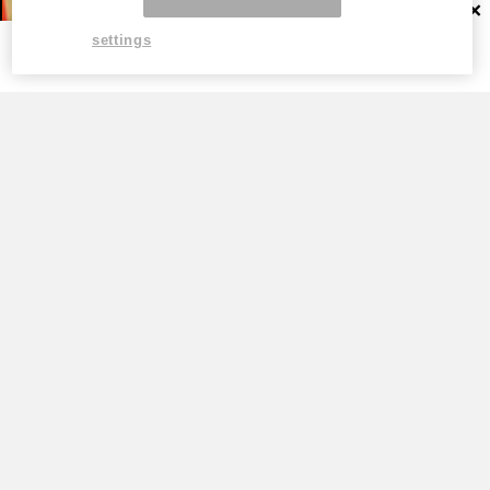
×
settings
TOP
高市早苗が「公約を守る首相」を演じ続
けるため、ただそれだけ。税率1％策が
背負わされた“極めて政治的”な役割
by
新恭（あらたきょう）『国家権力＆メディア…
高市早苗は支持率のために日本を壊す。食
料品消費税1%の甘い誘惑に隠された2年後
の大増税