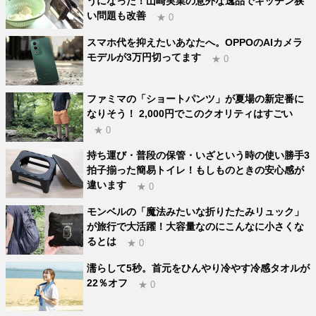
うになった！山崎実業の意外な逸品でキッチン狭
い問題も改善
★ 0
スマホ代を抑えたいあなたへ。OPPOのAIカメラ
モデルが3万円切ってます
★ 0
ファミマの「ショートパンツ」が夏場の新定番に
なりそう！ 2,000円でこのクオリティはすごい
★ 0
持ち運び・普段の保管・いざという時の使い勝手3
拍子揃った簡易トイレ！もしものときの安心感が
違います
★ 0
モンベルの「魔法みたいな折りたたみリュック」
が旅行で大活躍！大容量なのにこんなに小さくな
るとは
★ 0
濡らして5秒。首元をひんやり冷やす冷感タオルが
22％オフ
★ 0