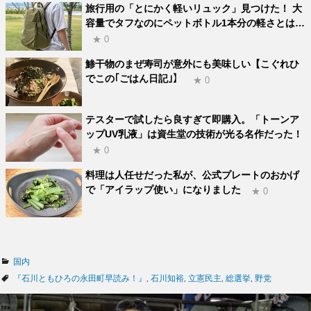
旅行用の「とにかく軽いリュック」見つけた！ 大
容量でタフなのにペットボトル1本分の軽さとは…
★ 0
鯵干物のまぜ寿司が意外にも美味しい【こぐれひ
でこの｢ごはん日記｣】
★ 0
テスターで試したら良すぎて即購入。「トーンア
ップUV乳液」は資生堂の技術が光る名作だった！
★ 0
料理は人任せだった私が、公式プレートのおかげ
で「アイラップ使い」になりました
★ 0
カ
国内
テ
タ
『石川ともひろの永田町早読み！』
,
石川知裕
,
立憲民主
,
総選挙
,
野党
ゴ
グ
リ