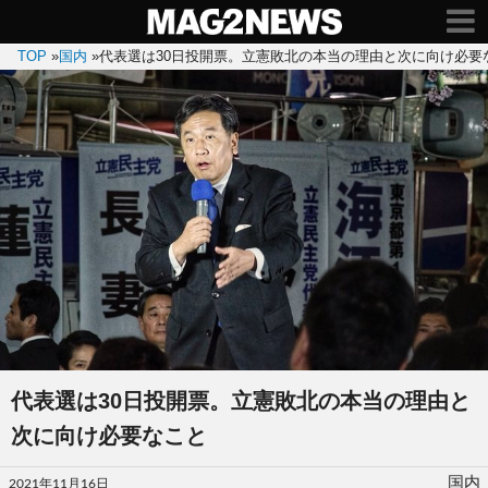
TOP
»
国内
»
代表選は30日投開票。立憲敗北の本当の理由と次に向け必要
代表選は30日投開票。立憲敗北の本当の理由と
次に向け必要なこと
投
国内
2021年11月16日