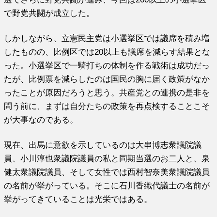
で野党共闘が成立した。
しかしながら、立憲民主党は小選挙区では議席を積み増
したものの、比例区では20以上も議席を減らす結果とな
った。小選挙区で一騎打ちの体制を作る戦術は成功だっ
たが、比例票を減らしたのは国民の胸に届く政策がなか
ったことが原因だろうと思う。共産党との連携の是非を
問う前に、まずは自分たちの政策を再点検することこそ
が大事なのである。
現在、出馬に意欲を示しているのは大串博志衆議院議
員、小川淳也衆議院議員の私と同期当選のお二人と、泉
健太衆議院議員、そして女性では西村智奈美衆議院議員
の名前が挙がっている。そこに石川香織代議士の名前が
挙がってきていることは光栄ではある。