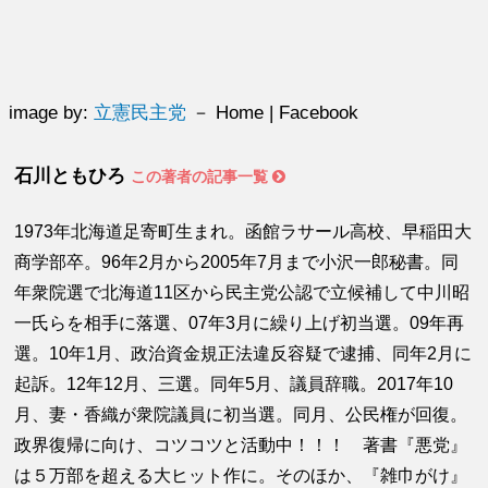
image by:
立憲民主党
－ Home | Facebook
石川ともひろ
この著者の記事一覧
1973年北海道足寄町生まれ。函館ラサール高校、早稲田大
商学部卒。96年2月から2005年7月まで小沢一郎秘書。同
年衆院選で北海道11区から民主党公認で立候補して中川昭
一氏らを相手に落選、07年3月に繰り上げ初当選。09年再
選。10年1月、政治資金規正法違反容疑で逮捕、同年2月に
起訴。12年12月、三選。同年5月、議員辞職。2017年10
月、妻・香織が衆院議員に初当選。同月、公民権が回復。
政界復帰に向け、コツコツと活動中！！！ 著書『悪党』
は５万部を超える大ヒット作に。そのほか、『雑巾がけ』