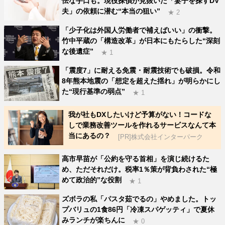
怯な手口も。現役探偵が見抜いた「妻子を探すDV
夫」の依頼に潜む“本当の狙い”
★ 2
「少子化は外国人労働者で補えばいい」の衝撃。
竹中平蔵の「構造改革」が日本にもたらした“深刻
な後遺症”
★ 1
「震度7」に耐える免震・耐震技術でも破損。令和
8年熊本地震の「想定を超えた揺れ」が明らかにし
た“現行基準の弱点”
★ 1
我が社もDXしたいけど予算がない！コードな
しで業務改善ツールを作れるサービスなんて本
当にあるの？
[PR]株式会社インターパーク
高市早苗が「公約を守る首相」を演じ続けるた
め、ただそれだけ。税率1％策が背負わされた“極
めて政治的”な役割
★ 1
ズボラの私「パスタ茹でるの」やめました。トッ
プバリュの1食86円「冷凍スパゲッティ」で夏休
みランチが楽ちんに
★ 0