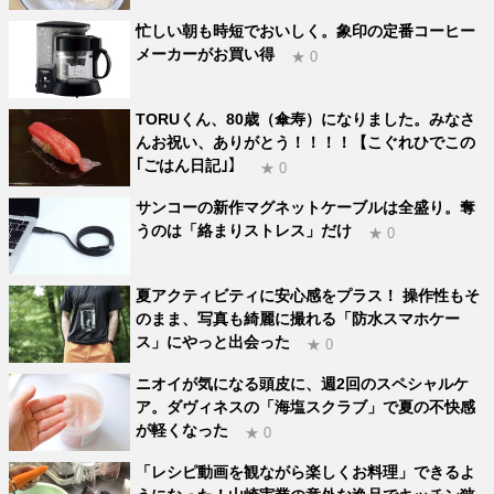
忙しい朝も時短でおいしく。象印の定番コーヒー
メーカーがお買い得
★ 0
TORUくん、80歳（傘寿）になりました。みなさ
んお祝い、ありがとう！！！！【こぐれひでこの
｢ごはん日記｣】
★ 0
サンコーの新作マグネットケーブルは全盛り。奪
うのは「絡まりストレス」だけ
★ 0
夏アクティビティに安心感をプラス！ 操作性もそ
のまま、写真も綺麗に撮れる「防水スマホケー
ス」にやっと出会った
★ 0
ニオイが気になる頭皮に、週2回のスペシャルケ
ア。ダヴィネスの「海塩スクラブ」で夏の不快感
が軽くなった
★ 0
「レシピ動画を観ながら楽しくお料理」できるよ