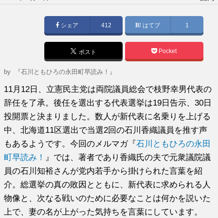
稿
日:
シェア
412
はてブ
1
Pocket
ポスト
by
『石川ともひろの永田町早読み！』
11月12日、立憲民主党は両院議員総会で枝野幸男代表の
辞任を了承。後任を選出する代表選挙は19日告示、30日
投開票と決まりました。数人が新代表に名乗りを上げる
中、北海道11区選出で当選2回の石川香織議員を推す声
もあるようです。今回のメルマガ『
石川ともひろの永田
町早読み！
』では、著者であり香織氏の夫で元衆議院議
員の石川知裕さんが党内若手から掛けられた言葉を紹
介。総選挙の真の敗因とともに、新代表に求められる人
物像と、次なる戦いのために必要なことは何かを説いた
上で、妻の名が上がった気持ちを言葉にしています。