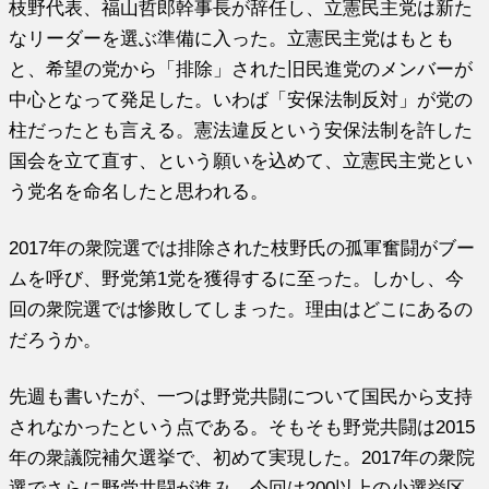
枝野代表、福山哲郎幹事長が辞任し、立憲民主党は新た
なリーダーを選ぶ準備に入った。立憲民主党はもとも
と、希望の党から「排除」された旧民進党のメンバーが
中心となって発足した。いわば「安保法制反対」が党の
柱だったとも言える。憲法違反という安保法制を許した
国会を立て直す、という願いを込めて、立憲民主党とい
う党名を命名したと思われる。
2017年の衆院選では排除された枝野氏の孤軍奮闘がブー
ムを呼び、野党第1党を獲得するに至った。しかし、今
回の衆院選では惨敗してしまった。理由はどこにあるの
だろうか。
先週も書いたが、一つは野党共闘について国民から支持
されなかったという点である。そもそも野党共闘は2015
年の衆議院補欠選挙で、初めて実現した。2017年の衆院
選でさらに野党共闘が進み、今回は200以上の小選挙区