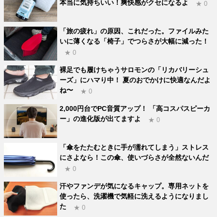
本当に気持ちいい！爽快感がクセになるよ
★ 0
「旅の疲れ」の原因、これだった。ファイルみた
いに薄くなる「椅子」でつらさが大幅に減った！
★ 0
裸足でも履けちゃうサロモンの「リカバリーシュ
ーズ」にハマり中！ 夏のおでかけに快適なんだよ
ね〜
★ 0
2,000円台でPC音質アップ！ 「高コスパスピーカ
ー」の進化版が出てますよ
★ 0
「傘をたたむときに手が濡れてしまう」ストレス
にさよなら！この傘、使いづらさが全然ないんだ
★ 0
汗やファンデが気になるキャップ。専用ネットを
使ったら、洗濯機で気軽に洗えるようになりまし
た
★ 0