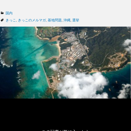
カ
国内
テ
タ
きっこ
,
きっこのメルマガ
,
基地問題
,
沖縄
,
選挙
ゴ
グ
リ
ー