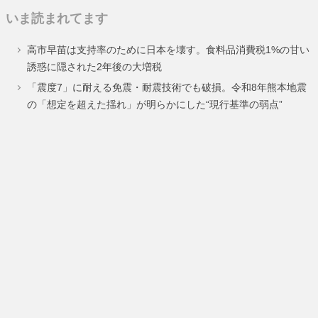
定
定
定
いま読まれてます
ペ
ペ
ペ
高市早苗は支持率のために日本を壊す。食料品消費税1%の甘い
ー
ー
ー
誘惑に隠された2年後の大増税
ジ
ジ
ジ
「震度7」に耐える免震・耐震技術でも破損。令和8年熊本地震
の「想定を超えた揺れ」が明らかにした“現行基準の弱点”