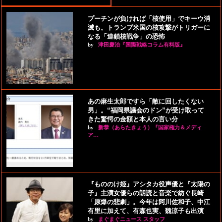
プーチンが負ければ「核使用」でキーウ消
滅も。トランプ米国の核攻撃がトリガーに
なる「連鎖核戦争」の恐怖
by
津田慶治『国際戦略コラム有料版』
あの麻生太郎ですら「敵に回したくない
男」。“福岡県議会のドン”が受け取って
きた驚愕の金額と本人の言い分
by
新恭（あらたきょう）『国家権力＆メディ
ア…
『もののけ姫』アシタカ役声優と『太陽の
子』主演女優らの朗読と音楽で紡ぐ長崎
「原爆の悲劇」。今年は阿川佐和子、中江
有里に加えて、有森也実、魏涼子も出演
by
まぐまぐニュース スタッフ