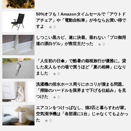
50%オフも！Amazonタイムセールで「アウトド
アチェア」や「電動自転車」が今ならお買い得で
すよ
★ 0
しつこい黒カビ、遂に決着。垂れない「プロ御用
達の漂白ゲル」が救世主だった
★ 0
「人生初の日傘」で酷暑の箱根旅行が優雅に。貸
した友人もその場で買うほど「夏の相棒」になり
ました
★ 0
洗濯機の排水ホース周りにホコリが溜まる問題。
「掃除のハードルを限界まで下げる仕組み」を見
つけた
★ 0
エアコンをつけっぱなし、猫2匹と暮らすわが家。
空気清浄機は「各部屋に1台」じゃなくてもよかっ
た
★ 0