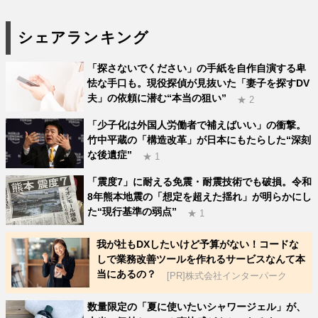
シェアランキング
「探さないでください」の手紙を自作自演する卑
怯な手口も。現役探偵が見抜いた「妻子を探すDV
夫」の依頼に潜む“本当の狙い”
★ 2
「少子化は外国人労働者で補えばいい」の衝撃。
竹中平蔵の「構造改革」が日本にもたらした“深刻
な後遺症”
★ 1
「震度7」に耐える免震・耐震技術でも破損。令和
8年熊本地震の「想定を超えた揺れ」が明らかにし
た“現行基準の弱点”
★ 1
我が社もDXしたいけど予算がない！コードな
しで業務改善ツールを作れるサービスなんて本
当にあるの？
[PR]株式会社インターパーク
数量限定の「夏に使いたいシャワージェル」が、