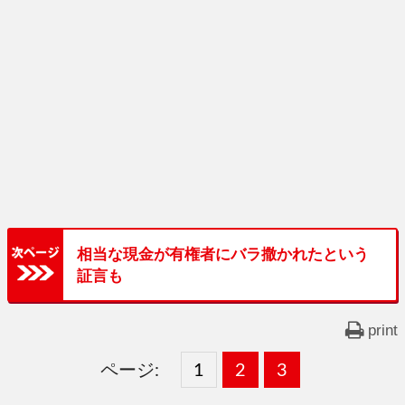
相当な現金が有権者にバラ撒かれたという
証言も
print
ページ:
固
1
固
2
,
固
3
,