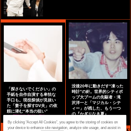
没後20年に動きだす“凍った
「探さないでください」の
時計”の針。世界的シティポ
手紙を自作自演する卑怯な
ップ大ブームの先駆者・滝
手口も。現役探偵が見抜い
沢洋一と「マジカル・シテ
た「妻子を探すDV夫」の依
ィー」が残した、もう一つ
頼に潜む“本当の狙い”
の『かぎりなき夏』
by
阿部泰尚『伝説の探偵』
by
都鳥 流星
By clicking “Accept All Cookies”, you agree to the storing of cookies on
your device to enhance site navigation, analyze site usage, and assist in
MAG2 NEWS HEADLINE