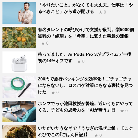
「やりたいこと」がなくても大丈夫。仕事は「や
るべきこと」から道が開ける
★ 0
有名タレントの呼びかけで支援が殺到。梨5000個
盗難の「絶望」を「希望」に変えた善意の連鎖
★ 0
待ってました。AirPods Pro 3がプライムデー後
初の14%オフです
★ 0
200円で旅行パッキングを効率化！ゴチャゴチャ
にならないし、ロスバゲ対策にもなる裏技を見つ
けた
★ 0
ホンマでっか池田教授が警鐘。近いうちにやって
くる、子どもの思考力を「AIが奪う」日
★ 0
いただいたうなぎで「うなぎの混ぜご飯」【こぐ
れひでこの｢ごはん日記｣】
★ 0