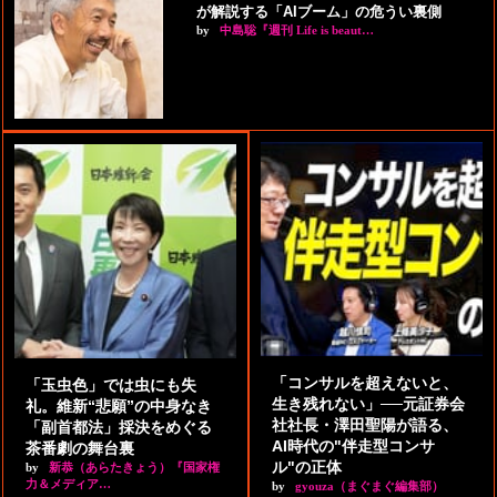
が解説する「AIブーム」の危うい裏側
by
中島聡『週刊 Life is beaut…
「コンサルを超えないと、
「玉虫色」では虫にも失
生き残れない」──元証券会
礼。維新“悲願”の中身なき
社社長・澤田聖陽が語る、
「副首都法」採決をめぐる
AI時代の"伴走型コンサ
茶番劇の舞台裏
ル"の正体
by
新恭（あらたきょう）『国家権
力＆メディア…
by
gyouza（まぐまぐ編集部）