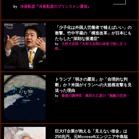
by
冷泉彰彦『冷泉彰彦のプリンストン通信』
「少子化は外国人労働者で補えばいい」の
衝撃。竹中平蔵の「構造改革」が日本にも
たらした“深刻な後遺症”
by
大村大次郎『大村大次郎の本音で役に立つ
税…
トランプ「弱さの露呈」か「合理的な判
断」か？米国がイランへの大規模攻撃を見
送った理由
by
最後の調停官 島田久仁彦の『無敵の交渉・
…
巨大IT企業が抱える「見えない借金」は
250兆円。元Microsoftエンジニア中島聡