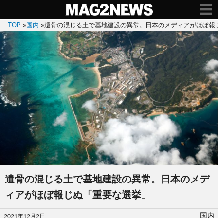
TOP
»
国内
»
遺骨の混じる土で基地建設の異常。日本のメディアがほぼ報
遺骨の混じる土で基地建設の異常。日本のメデ
ィアがほぼ報じぬ「重要な選挙」
投
国内
2021年12月2日