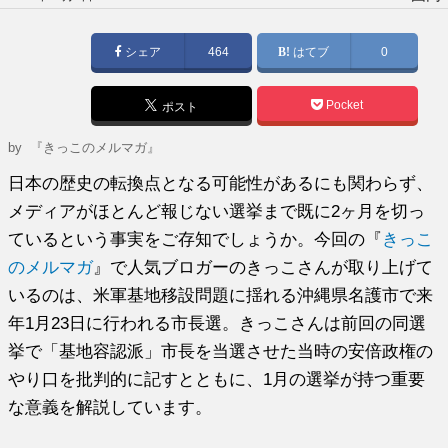
稿
日:
シェア
464
はてブ
0
Pocket
ポスト
by
『きっこのメルマガ』
日本の歴史の転換点となる可能性があるにも関わらず、
メディアがほとんど報じない選挙まで既に2ヶ月を切っ
ているという事実をご存知でしょうか。今回の『
きっこ
のメルマガ
』で人気ブロガーのきっこさんが取り上げて
いるのは、米軍基地移設問題に揺れる沖縄県名護市で来
年1月23日に行われる市長選。きっこさんは前回の同選
挙で「基地容認派」市長を当選させた当時の安倍政権の
やり口を批判的に記すとともに、1月の選挙が持つ重要
な意義を解説しています。