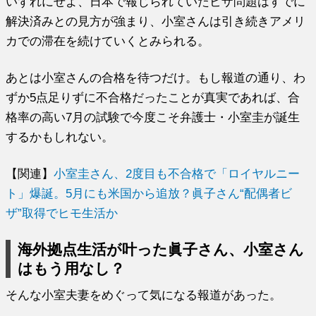
いずれにせよ、日本で報じられていたビザ問題はすでに
解決済みとの見方が強まり、小室さんは引き続きアメリ
カでの滞在を続けていくとみられる。
あとは小室さんの合格を待つだけ。もし報道の通り、わ
ずか5点足りずに不合格だったことが真実であれば、合
格率の高い7月の試験で今度こそ弁護士・小室圭が誕生
するかもしれない。
【関連】
小室圭さん、2度目も不合格で「ロイヤルニー
ト」爆誕。5月にも米国から追放？眞子さん“配偶者ビ
ザ”取得でヒモ生活か
海外拠点生活が叶った眞子さん、小室さん
はもう用なし？
そんな小室夫妻をめぐって気になる報道があった。