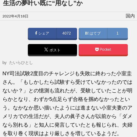
生活の夢叶い既に“用なし”か
投
国内
2022年4月18日
稿
日:
シェア
4072
はてブ
1
Pocket
ポスト
by たいらひとし
NY司法試験2度目のチャレンジも失敗に終わった小室圭
さん。「もしかしたら試験すら受けていなかったのでは
ないか？」との憶測も流れたが、受験していたことが明
らかとなり、わずか5点足らず合格を掴めなかったとい
う。なかなか思い描いたようには進まない小室夫妻のア
メリカでの生活だが、夫人の眞子さんが以前から「ダメ
なら別れる」と知人に発言していたとも報じられ、夫婦
を取り巻く現状はより厳しさを増しているようだ。