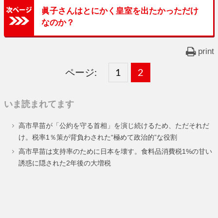
眞子さんはとにかく皇室を出たかっただけ
なのか？
print
ページ:
固
1
固
2
,
定
定
いま読まれてます
ペ
ペ
高市早苗が「公約を守る首相」を演じ続けるため、ただそれだ
ー
ー
け。税率1％策が背負わされた“極めて政治的”な役割
ジ
ジ
高市早苗は支持率のために日本を壊す。食料品消費税1%の甘い
誘惑に隠された2年後の大増税