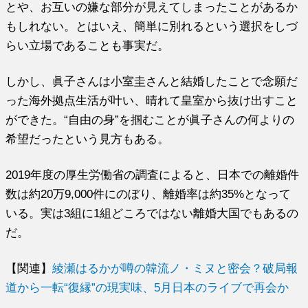
とや、お互いの嫌な部分が見えてしまったことがあるか
もしれない。とはいえ、簡単に別れるという選択をしづ
らい立場であることも事実だ。
しかし、眞子さんは小室圭さんと結婚したことで念願だ
った海外拠点生活が叶い、晴れて皇室から抜け出すこと
ができた。“自由の身”を掴むことが眞子さんの何よりの
希望だったという見方もある。
2019年度の厚生労働省の調査によると、日本での離婚件
数は約20万9,000件にのぼり、離婚率は約35%となって
いる。実は3組に1組どころではない離婚大国でもあるの
だ。
【関連】
綾瀬はるかが噂の韓流ノ・ミヌと密会？破局報
道から一転“復縁”の現実味、5月日本のライブで再会か