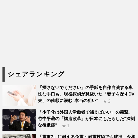
シェアランキング
「探さないでください」の手紙を自作自演する卑
怯な手口も。現役探偵が見抜いた「妻子を探すDV
夫」の依頼に潜む“本当の狙い”
★ 2
「少子化は外国人労働者で補えばいい」の衝撃。
竹中平蔵の「構造改革」が日本にもたらした“深刻
な後遺症”
★ 1
「震度7」に耐える免震・耐震技術でも破損。令和