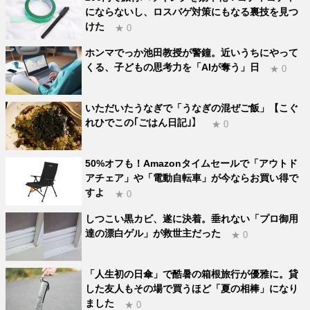
にならないし、ロスバゲ対策にもなる裏技を見つ
けた
★ 0
ホンマでっか池田教授が警鐘。近いうちにやって
くる、子どもの思考力を「AIが奪う」日
★ 0
いただいたうなぎで「うなぎの混ぜご飯」【こぐ
れひでこの｢ごはん日記｣】
★ 0
50%オフも！Amazonタイムセールで「アウトド
アチェア」や「電動自転車」が今ならお買い得で
すよ
★ 0
しつこい黒カビ、遂に決着。垂れない「プロ御用
達の漂白ゲル」が救世主だった
★ 0
「人生初の日傘」で酷暑の箱根旅行が優雅に。貸
した友人もその場で買うほど「夏の相棒」になり
ました
★ 0