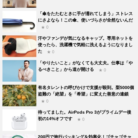
「傘をたたむときに手が濡れてしまう」ストレス
にさよなら！この傘、使いづらさが全然ないんだ
★ 0
汗やファンデが気になるキャップ。専用ネットを
使ったら、洗濯機で気軽に洗えるようになりまし
た
★ 0
「やりたいこと」がなくても大丈夫。仕事は「や
るべきこと」から道が開ける
★ 0
有名タレントの呼びかけで支援が殺到。梨5000個
盗難の「絶望」を「希望」に変えた善意の連鎖
★ 0
待ってました。AirPods Pro 3がプライムデー後
初の14%オフです
★ 0
200円で旅行パッキングを効率化！ゴチャゴチャ