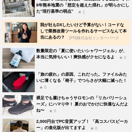
8年熊本地震の「想定を超えた揺れ」が明らかにし
た“現行基準の弱点”
★ 1
我が社もDXしたいけど予算がない！コードな
しで業務改善ツールを作れるサービスなんて本
当にあるの？
[PR]株式会社インターパーク
数量限定の「夏に使いたいシャワージェル」が、
本当に気持ちいい！爽快感がクセになるよ
★ 0
「旅の疲れ」の原因、これだった。ファイルみた
いに薄くなる「椅子」でつらさが大幅に減った！
★ 0
裸足でも履けちゃうサロモンの「リカバリーシュ
ーズ」にハマり中！ 夏のおでかけに快適なんだよ
ね〜
★ 0
2,000円台でPC音質アップ！ 「高コスパスピーカ
ー」の進化版が出てますよ
★ 0