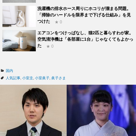
洗濯機の排水ホース周りにホコリが溜まる問題。
「掃除のハードルを限界まで下げる仕組み」を見
つけた
★ 0
エアコンをつけっぱなし、猫2匹と暮らすわが家。
空気清浄機は「各部屋に1台」じゃなくてもよかっ
た
★ 0
カ
国内
テ
タ
人気記事
,
小室圭
,
小室眞子
,
眞子さま
ゴ
グ
リ
ー