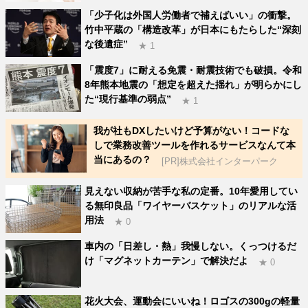
「少子化は外国人労働者で補えばいい」の衝撃。
竹中平蔵の「構造改革」が日本にもたらした“深刻
な後遺症”
★ 1
「震度7」に耐える免震・耐震技術でも破損。令和
8年熊本地震の「想定を超えた揺れ」が明らかにし
た“現行基準の弱点”
★ 1
我が社もDXしたいけど予算がない！コードな
しで業務改善ツールを作れるサービスなんて本
当にあるの？
[PR]株式会社インターパーク
見えない収納が苦手な私の定番。10年愛用してい
る無印良品「ワイヤーバスケット」のリアルな活
用法
★ 0
車内の「日差し・熱」我慢しない。くっつけるだ
け「マグネットカーテン」で解決だよ
★ 0
花火大会、運動会にいいね！ロゴスの300gの軽量