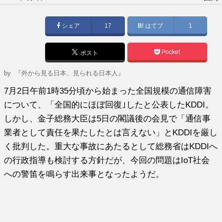
稿
日:
シェア
17
はてブ
1
Pocket
ポスト
by
『外から見る日本、見られる日本人』
7月2日午前1時35分頃から始まった全国規模の通信障害
について、「全国的にほぼ回復｣したと公表したKDDI。
しかし、金子総務大臣は5日の閣議後の会見で「通信事
業者として責任を果たしたとは言えない」とKDDIを厳し
く批判した。重大な事故にあたるとして総務省はKDDIへ
の行政指導も検討する方針だが、今回の問題はIoT社会
への警笛を鳴らす出来事となったようだ。