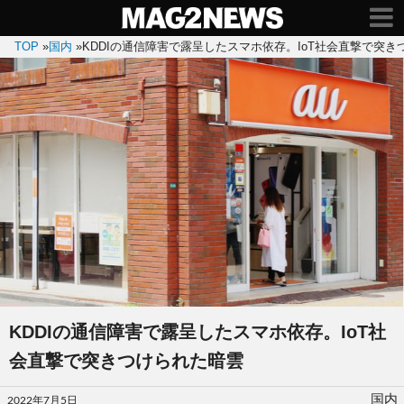
TOP
»
国内
»
KDDIの通信障害で露呈したスマホ依存。IoT社会直撃で突き
KDDIの通信障害で露呈したスマホ依存。IoT社
会直撃で突きつけられた暗雲
投
国内
2022年7月5日