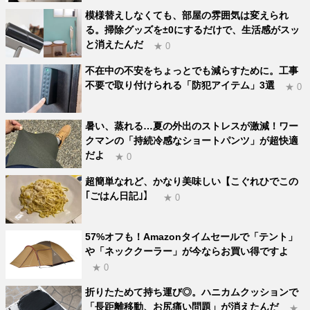
模様替えしなくても、部屋の雰囲気は変えられ
る。掃除グッズを±0にするだけで、生活感がスッ
と消えたんだ
★ 0
不在中の不安をちょっとでも減らすために。工事
不要で取り付けられる「防犯アイテム」3選
★ 0
暑い、蒸れる…夏の外出のストレスが激減！ワー
クマンの「持続冷感なショートパンツ」が超快適
だよ
★ 0
超簡単なれど、かなり美味しい【こぐれひでこの
｢ごはん日記｣】
★ 0
57%オフも！Amazonタイムセールで「テント」
や「ネッククーラー」が今ならお買い得ですよ
★ 0
折りたためて持ち運び◎。ハニカムクッションで
「長距離移動、お尻痛い問題」が消えたんだ
★