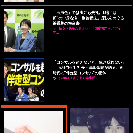
「玉虫色」では虫にも失礼。維新“悲
願”の中身なき「副首都法」採決をめぐる
茶番劇の舞台裏
by
新恭（あらたきょう）『国家権力＆メディ
ア…
「コンサルを超えないと、生き残れない」
──元証券会社社長・澤田聖陽が語る、AI
時代の"伴走型コンサル"の正体
by
gyouza（まぐまぐ編集部）