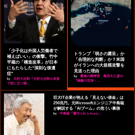
「少子化は外国人労働者で
トランプ「弱さの露呈」か
補えばいい」の衝撃。竹中
「合理的な判断」か？米国
平蔵の「構造改革」が日本
がイランへの大規模攻撃を
にもたらした“深刻な後遺
見送った理由
症”
by
最後の調停官 島田久仁彦の
by
大村大次郎『大村大次郎の本音
『無敵の交渉・…
で役に立つ税…
巨大IT企業が抱える「見えない借金」は
250兆円。元Microsoftエンジニア中島聡
が解説する「AIブーム」の危うい裏側
by
中島聡『週刊 Life is beaut…