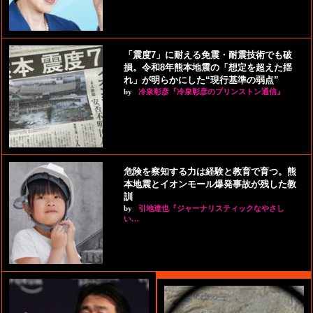
「震度7」に耐える免震・耐震技術でも破
損。令和8年熊本地震の「想定を超えた揺
れ」が明らかにした“現行基準の弱点”
by
冷泉彰彦『冷泉彰彦のプリンストン通信』
危険を察知する力は経験と教育で育つ。熊
本地震とイオンモール爆発事故が残した教
訓
by
引地達也『ジャーナリスティックなやさし
い…