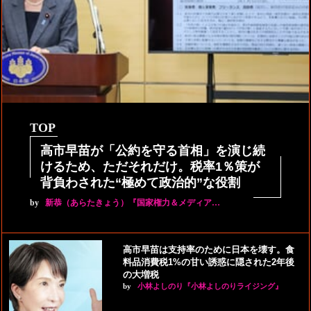
TOP
高市早苗が「公約を守る首相」を演じ続
けるため、ただそれだけ。税率1％策が
背負わされた“極めて政治的”な役割
by
新恭（あらたきょう）『国家権力＆メディア…
高市早苗は支持率のために日本を壊す。食
料品消費税1%の甘い誘惑に隠された2年後
の大増税
by
小林よしのり『小林よしのりライジング』