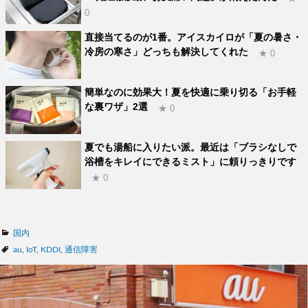
0
直接当てるのが1番。アイスカイロが「夏の暑さ・
冷房の寒さ」どっちも解決してくれた
★ 0
簡単なのに効果大！夏を快適に乗り切る「お手軽
な裏ワザ」2選
★ 0
夏でも湯船に入りたい派。最近は「ブラシなしで
浴槽をキレイにできるミスト」に頼りっきりです
★ 0
カ
国内
テ
タ
au
,
IoT
,
KDDI
,
通信障害
ゴ
グ
リ
ー