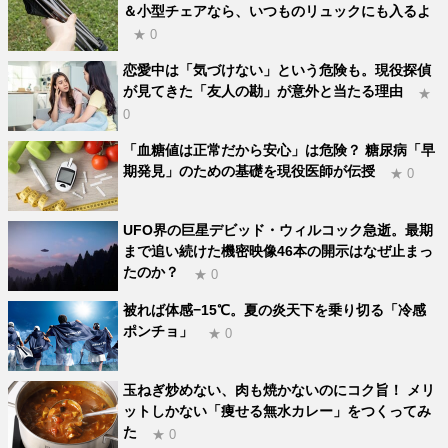
＆小型チェアなら、いつものリュックにも入るよ
★ 0
恋愛中は「気づけない」という危険も。現役探偵
が見てきた「友人の勘」が意外と当たる理由
★
0
「血糖値は正常だから安心」は危険？ 糖尿病「早
期発見」のための基礎を現役医師が伝授
★ 0
UFO界の巨星デビッド・ウィルコック急逝。最期
まで追い続けた機密映像46本の開示はなぜ止まっ
たのか？
★ 0
被れば体感−15℃。夏の炎天下を乗り切る「冷感
ポンチョ」
★ 0
玉ねぎ炒めない、肉も焼かないのにコク旨！ メリ
ットしかない「痩せる無水カレー」をつくってみ
た
★ 0