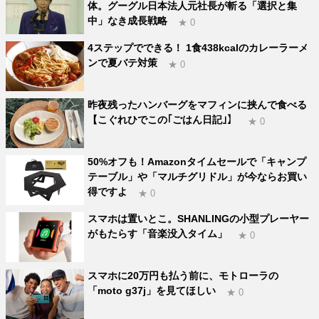
体。グーグル日本法人元社長が斬る「選択と集
中」なき成長戦略
★ 0
4ステップでできる！ 1食438kcalのカレーラーメ
ンで夏バテ対策
★ 0
昨夜残ったハンバーグをマフィンに挟んで食べる
【こぐれひでこの｢ごはん日記｣】
★ 0
50%オフも！Amazonタイムセールで「キャンプ
テーブル」や「マルチグリドル」が今ならお買い
得ですよ
★ 0
スマホは置いとこ。SHANLINGの小型プレーヤー
がもたらす「音楽没入タイム」
★ 0
スマホに20万円も払う前に、モトローラの
「moto g37j」を見てほしい
★ 0