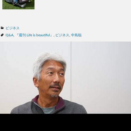
カ
ビジネス
テ
タ
Q&A
,
『週刊 Life is beautiful』
,
ビジネス
,
中島聡
ゴ
グ
リ
ー