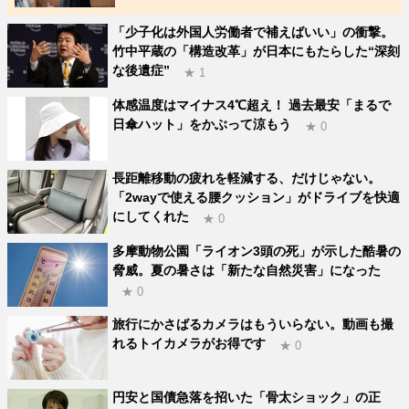
「少子化は外国人労働者で補えばいい」の衝撃。
竹中平蔵の「構造改革」が日本にもたらした“深刻
な後遺症”
★ 1
体感温度はマイナス4℃超え！ 過去最安「まるで
日傘ハット」をかぶって涼もう
★ 0
長距離移動の疲れを軽減する、だけじゃない。
「2wayで使える腰クッション」がドライブを快適
にしてくれた
★ 0
多摩動物公園「ライオン3頭の死」が示した酷暑の
脅威。夏の暑さは「新たな自然災害」になった
★ 0
旅行にかさばるカメラはもういらない。動画も撮
れるトイカメラがお得です
★ 0
円安と国債急落を招いた「骨太ショック」の正