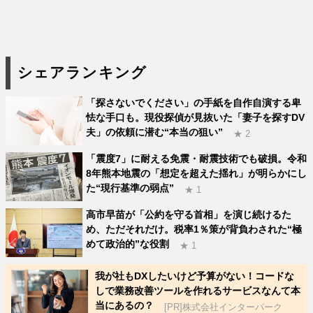
シェアランキング
「探さないでください」の手紙を自作自演する卑
怯な手口も。現役探偵が見抜いた「妻子を探すDV
夫」の依頼に潜む“本当の狙い”
★ 2
「震度7」に耐える免震・耐震技術でも破損。令和
8年熊本地震の「想定を超えた揺れ」が明らかにし
た“現行基準の弱点”
★ 1
高市早苗が「公約を守る首相」を演じ続けるた
め、ただそれだけ。税率1％策が背負わされた“極
めて政治的”な役割
★ 1
我が社もDXしたいけど予算がない！コードな
しで業務改善ツールを作れるサービスなんて本
当にあるの？
[PR]株式会社インターパーク