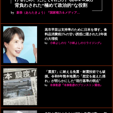
背負わされた“極めて政治的”な役割
by
新恭（あらたきょう）『国家権力＆メディア…
高市早苗は支持率のために日本を壊す。食
料品消費税1%の甘い誘惑に隠された2年後
の大増税
by
小林よしのり『小林よしのりライジング』
「震度7」に耐える免震・耐震技術でも破
損。令和8年熊本地震の「想定を超えた揺
れ」が明らかにした“現行基準の弱点”
by
冷泉彰彦『冷泉彰彦のプリンストン通信』