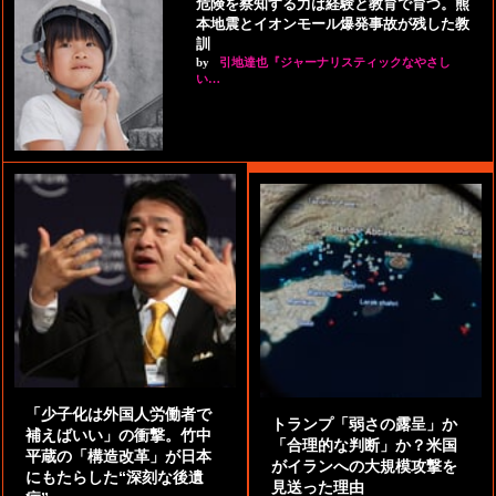
危険を察知する力は経験と教育で育つ。熊
本地震とイオンモール爆発事故が残した教
訓
by
引地達也『ジャーナリスティックなやさし
い…
「少子化は外国人労働者で
トランプ「弱さの露呈」か
補えばいい」の衝撃。竹中
「合理的な判断」か？米国
平蔵の「構造改革」が日本
がイランへの大規模攻撃を
にもたらした“深刻な後遺
見送った理由