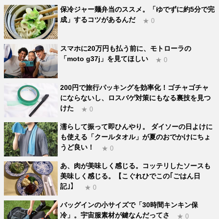
保冷ジャー麺弁当のススメ。「ゆでずに約5分で完
成」するコツがあるんだ
★ 0
スマホに20万円も払う前に、モトローラの
「moto g37j」を見てほしい
★ 0
200円で旅行パッキングを効率化！ゴチャゴチャ
にならないし、ロスバゲ対策にもなる裏技を見つ
けた
★ 0
濡らして振って即ひんやり。 ダイソーの日よけに
も使える「クールタオル」が夏のおでかけにちょ
うど良い！
★ 0
あ、肉が美味しく感じる。コッテリしたソースも
美味しく感じる。【こぐれひでこの｢ごはん日
記｣】
★ 0
バッグインの小サイズで「30時間キンキン保
冷」。宇宙服素材が鍵なんだってさ
★ 0