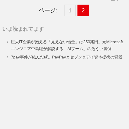
ページ:
固
1
固
2
,
定
定
いま読まれてます
ペ
ペ
巨大IT企業が抱える「見えない借金」は250兆円。元Microsoft
ー
ー
エンジニア中島聡が解説する「AIブーム」の危うい裏側
ジ
ジ
7pay事件が結んだ縁。PayPayとセブン＆アイ資本提携の背景