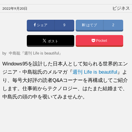
投
ビジネス
2022年9月20日
稿
日:
シェア
9
はてブ
2
Pocket
ポスト
by
中島聡『週刊 Life is beautiful』
Windows95を設計した日本人として知られる世界的エン
ジニア・中島聡氏のメルマガ『
週刊 Life is beautiful
』よ
り、毎号大好評の読者Q&Aコーナーを再構成してご紹介
します。仕事術からテクノロジー、はたまた結婚まで、
中島氏の頭の中を覗いてみませんか。