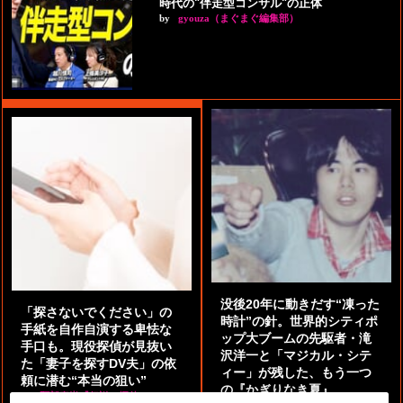
時代の"伴走型コンサル"の正体
by
gyouza（まぐまぐ編集部）
没後20年に動きだす“凍った
「探さないでください」の
時計”の針。世界的シティポ
手紙を自作自演する卑怯な
ップ大ブームの先駆者・滝
手口も。現役探偵が見抜い
沢洋一と「マジカル・シテ
た「妻子を探すDV夫」の依
ィー」が残した、もう一つ
頼に潜む“本当の狙い”
の『かぎりなき夏』
by
阿部泰尚『伝説の探偵』