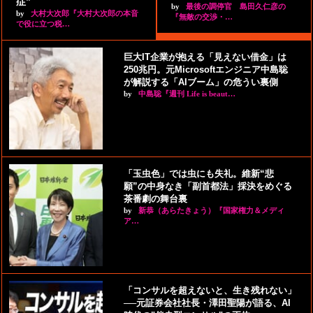
症”
by
最後の調停官 島田久仁彦の
by
大村大次郎『大村大次郎の本音
『無敵の交渉・…
で役に立つ税…
巨大IT企業が抱える「見えない借金」は
250兆円。元Microsoftエンジニア中島聡
が解説する「AIブーム」の危うい裏側
by
中島聡『週刊 Life is beaut…
「玉虫色」では虫にも失礼。維新“悲
願”の中身なき「副首都法」採決をめぐる
茶番劇の舞台裏
by
新恭（あらたきょう）『国家権力＆メディ
ア…
「コンサルを超えないと、生き残れない」
──元証券会社社長・澤田聖陽が語る、AI