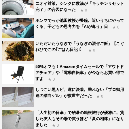
ニオイ対策。シンクに数滴が「キッチンリセット
完了」の合図になった
★ 0
ホンマでっか池田教授が警鐘。近いうちにやって
くる、子どもの思考力を「AIが奪う」日
★ 0
いただいたうなぎで「うなぎの混ぜご飯」【こぐ
れひでこの｢ごはん日記｣】
★ 0
50%オフも！Amazonタイムセールで「アウトド
アチェア」や「電動自転車」が今ならお買い得で
すよ
★ 0
しつこい黒カビ、遂に決着。垂れない「プロ御用
達の漂白ゲル」が救世主だった
★ 0
「人生初の日傘」で酷暑の箱根旅行が優雅に。貸
した友人もその場で買うほど「夏の相棒」になり
ました
★ 0