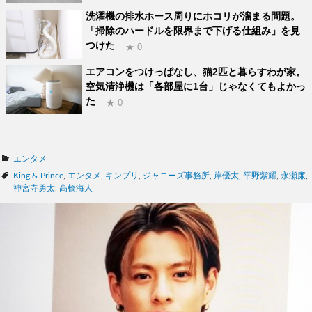
洗濯機の排水ホース周りにホコリが溜まる問題。
「掃除のハードルを限界まで下げる仕組み」を見
つけた
★ 0
エアコンをつけっぱなし、猫2匹と暮らすわが家。
空気清浄機は「各部屋に1台」じゃなくてもよかっ
た
★ 0
カ
エンタメ
テ
タ
King & Prince
,
エンタメ
,
キンプリ
,
ジャニーズ事務所
,
岸優太
,
平野紫耀
,
永瀬廉
,
ゴ
グ
神宮寺勇太
,
高橋海人
リ
ー