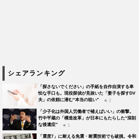
シェアランキング
「探さないでください」の手紙を自作自演する卑
怯な手口も。現役探偵が見抜いた「妻子を探すDV
夫」の依頼に潜む“本当の狙い”
★ 2
「少子化は外国人労働者で補えばいい」の衝撃。
竹中平蔵の「構造改革」が日本にもたらした“深刻
な後遺症”
★ 1
「震度7」に耐える免震・耐震技術でも破損。令和