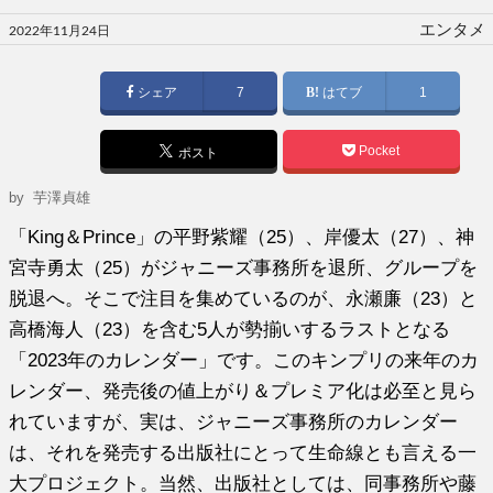
投
エンタメ
2022年11月24日
稿
日:
シェア
7
はてブ
1
Pocket
ポスト
by
芋澤貞雄
「King＆Prince」の平野紫耀（25）、岸優太（27）、神
宮寺勇太（25）がジャニーズ事務所を退所、グループを
脱退へ。そこで注目を集めているのが、永瀬廉（23）と
高橋海人（23）を含む5人が勢揃いするラストとなる
「2023年のカレンダー」です。このキンプリの来年のカ
レンダー、発売後の値上がり＆プレミア化は必至と見ら
れていますが、実は、ジャニーズ事務所のカレンダー
は、それを発売する出版社にとって生命線とも言える一
大プロジェクト。当然、出版社としては、同事務所や藤