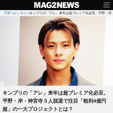
TOP
»
エンタメ
»
キンプリの「アレ」来年は超プレミア化必至。平野・岸
キンプリの「アレ」来年は超プレミア化必至。
平野・岸・神宮寺３人脱退で注目「粗利4億円
超」の一大プロジェクトとは？