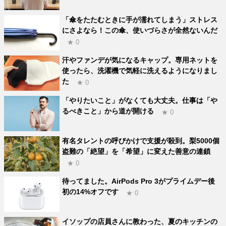
「傘をたたむときに手が濡れてしまう」ストレス
にさよなら！この傘、使いづらさが全然ないんだ
★ 0
汗やファンデが気になるキャップ。専用ネットを
使ったら、洗濯機で気軽に洗えるようになりまし
た
★ 0
「やりたいこと」がなくても大丈夫。仕事は「や
るべきこと」から道が開ける
★ 0
有名タレントの呼びかけで支援が殺到。梨5000個
盗難の「絶望」を「希望」に変えた善意の連鎖
★ 0
待ってました。AirPods Pro 3がプライムデー後
初の14%オフです
★ 0
イソップの店員さんに教わった、夏のキッチンの