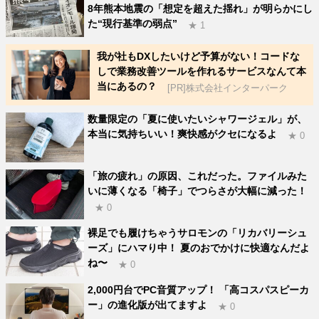
8年熊本地震の「想定を超えた揺れ」が明らかにし
た“現行基準の弱点”
★ 1
我が社もDXしたいけど予算がない！コードな
しで業務改善ツールを作れるサービスなんて本
当にあるの？
[PR]株式会社インターパーク
数量限定の「夏に使いたいシャワージェル」が、
本当に気持ちいい！爽快感がクセになるよ
★ 0
「旅の疲れ」の原因、これだった。ファイルみた
いに薄くなる「椅子」でつらさが大幅に減った！
★ 0
裸足でも履けちゃうサロモンの「リカバリーシュ
ーズ」にハマり中！ 夏のおでかけに快適なんだよ
ね〜
★ 0
2,000円台でPC音質アップ！ 「高コスパスピーカ
ー」の進化版が出てますよ
★ 0