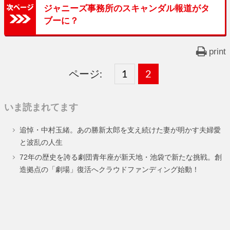
ジャニーズ事務所のスキャンダル報道がタ
ブーに？
print
ページ:
固
1
固
2
,
定
定
いま読まれてます
ペ
ペ
追悼・中村玉緒。あの勝新太郎を支え続けた妻が明かす夫婦愛
ー
ー
と波乱の人生
ジ
ジ
72年の歴史を誇る劇団青年座が新天地・池袋で新たな挑戦。創
造拠点の「劇場」復活へクラウドファンディング始動！