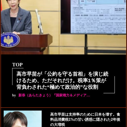
TOP
高市早苗が「公約を守る首相」を演じ続
けるため、ただそれだけ。税率1％策が
背負わされた“極めて政治的”な役割
by
新恭（あらたきょう）『国家権力＆メディア…
高市早苗は支持率のために日本を壊す。食
料品消費税1%の甘い誘惑に隠された2年後
の大増税