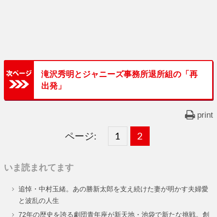
滝沢秀明とジャニーズ事務所退所組の「再
出発」
print
ページ:
固
1
固
2
,
定
定
いま読まれてます
ペ
ペ
追悼・中村玉緒。あの勝新太郎を支え続けた妻が明かす夫婦愛
ー
ー
と波乱の人生
ジ
ジ
72年の歴史を誇る劇団青年座が新天地・池袋で新たな挑戦。創