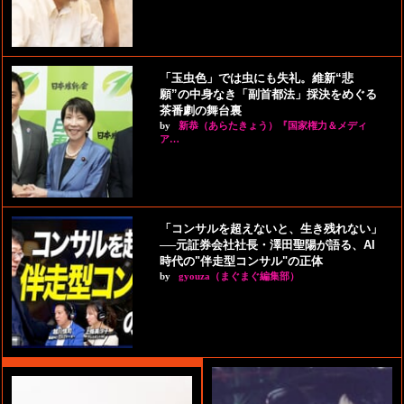
「玉虫色」では虫にも失礼。維新“悲
願”の中身なき「副首都法」採決をめぐる
茶番劇の舞台裏
by
新恭（あらたきょう）『国家権力＆メディ
ア…
「コンサルを超えないと、生き残れない」
──元証券会社社長・澤田聖陽が語る、AI
時代の"伴走型コンサル"の正体
by
gyouza（まぐまぐ編集部）