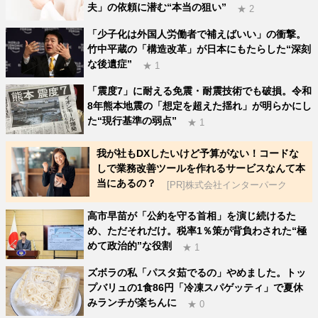
夫」の依頼に潜む“本当の狙い”
★ 2
「少子化は外国人労働者で補えばいい」の衝撃。
竹中平蔵の「構造改革」が日本にもたらした“深刻
な後遺症”
★ 1
「震度7」に耐える免震・耐震技術でも破損。令和
8年熊本地震の「想定を超えた揺れ」が明らかにし
た“現行基準の弱点”
★ 1
我が社もDXしたいけど予算がない！コードな
しで業務改善ツールを作れるサービスなんて本
当にあるの？
[PR]株式会社インターパーク
高市早苗が「公約を守る首相」を演じ続けるた
め、ただそれだけ。税率1％策が背負わされた“極
めて政治的”な役割
★ 1
ズボラの私「パスタ茹でるの」やめました。トッ
プバリュの1食86円「冷凍スパゲッティ」で夏休
みランチが楽ちんに
★ 0