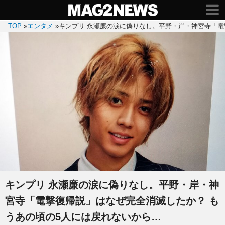
TOP
»
エンタメ
»
キンプリ 永瀬廉の涙に偽りなし。平野・岸・神宮寺「電
キンプリ 永瀬廉の涙に偽りなし。平野・岸・神
宮寺「電撃復帰説」はなぜ完全消滅したか？ も
うあの頃の5人には戻れないから…