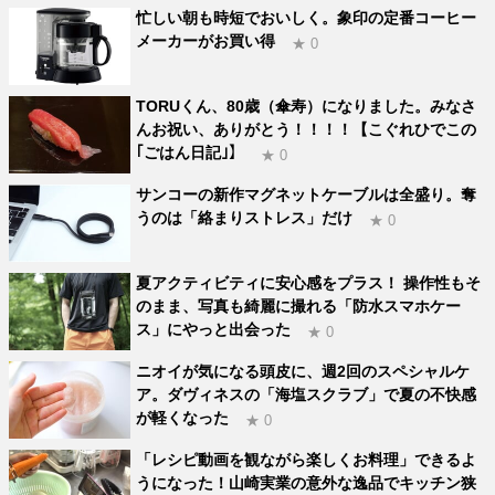
忙しい朝も時短でおいしく。象印の定番コーヒー
メーカーがお買い得
★ 0
TORUくん、80歳（傘寿）になりました。みなさ
んお祝い、ありがとう！！！！【こぐれひでこの
｢ごはん日記｣】
★ 0
サンコーの新作マグネットケーブルは全盛り。奪
うのは「絡まりストレス」だけ
★ 0
夏アクティビティに安心感をプラス！ 操作性もそ
のまま、写真も綺麗に撮れる「防水スマホケー
ス」にやっと出会った
★ 0
ニオイが気になる頭皮に、週2回のスペシャルケ
ア。ダヴィネスの「海塩スクラブ」で夏の不快感
が軽くなった
★ 0
「レシピ動画を観ながら楽しくお料理」できるよ
うになった！山崎実業の意外な逸品でキッチン狭