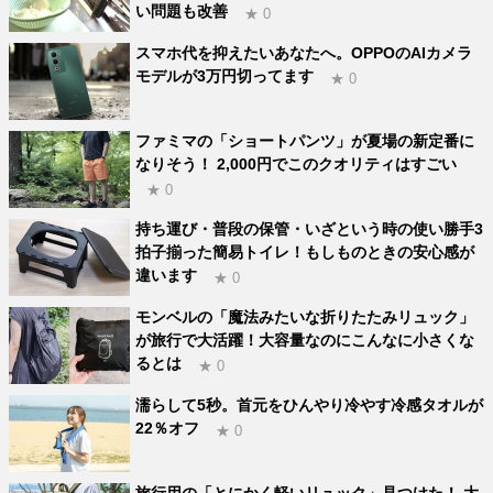
い問題も改善
★ 0
スマホ代を抑えたいあなたへ。OPPOのAIカメラ
モデルが3万円切ってます
★ 0
ファミマの「ショートパンツ」が夏場の新定番に
なりそう！ 2,000円でこのクオリティはすごい
★ 0
持ち運び・普段の保管・いざという時の使い勝手3
拍子揃った簡易トイレ！もしものときの安心感が
違います
★ 0
モンベルの「魔法みたいな折りたたみリュック」
が旅行で大活躍！大容量なのにこんなに小さくな
るとは
★ 0
濡らして5秒。首元をひんやり冷やす冷感タオルが
22％オフ
★ 0
旅行用の「とにかく軽いリュック」見つけた！ 大