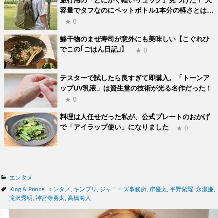
容量でタフなのにペットボトル1本分の軽さとは…
★ 0
鯵干物のまぜ寿司が意外にも美味しい【こぐれひ
でこの｢ごはん日記｣】
★ 0
テスターで試したら良すぎて即購入。「トーンア
ップUV乳液」は資生堂の技術が光る名作だった！
★ 0
料理は人任せだった私が、公式プレートのおかげ
で「アイラップ使い」になりました
★ 0
カ
エンタメ
テ
タ
King & Prince
,
エンタメ
,
キンプリ
,
ジャニーズ事務所
,
岸優太
,
平野紫耀
,
永瀬廉
,
ゴ
グ
滝沢秀明
,
神宮寺勇太
,
高橋海人
リ
ー