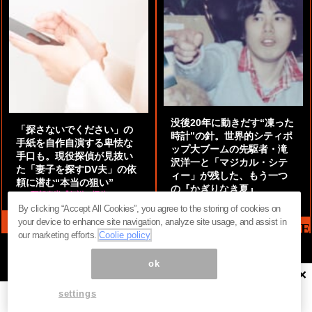
没後20年に動きだす“凍った
「探さないでください」の
時計”の針。世界的シティポ
手紙を自作自演する卑怯な
ップ大ブームの先駆者・滝
手口も。現役探偵が見抜い
沢洋一と「マジカル・シテ
た「妻子を探すDV夫」の依
ィー」が残した、もう一つ
頼に潜む“本当の狙い”
の『かぎりなき夏』
by
阿部泰尚『伝説の探偵』
by
都鳥 流星
By clicking “Accept All Cookies”, you agree to the storing of cookies on
your device to enhance site navigation, analyze site usage, and assist in
MAG2 NEWS HEADLINE
our marketing efforts.
Coolie policy
ok
×
ページ内の商標は全て商標権者に属します。無断転載を禁じます。 ©
まぐまぐ！
settings