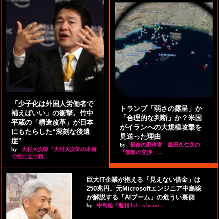
「少子化は外国人労働者で
トランプ「弱さの露呈」か
補えばいい」の衝撃。竹中
「合理的な判断」か？米国
平蔵の「構造改革」が日本
がイランへの大規模攻撃を
にもたらした“深刻な後遺
見送った理由
症”
by
最後の調停官 島田久仁彦の
by
大村大次郎『大村大次郎の本音
『無敵の交渉・…
で役に立つ税…
巨大IT企業が抱える「見えない借金」は
250兆円。元Microsoftエンジニア中島聡
が解説する「AIブーム」の危うい裏側
by
中島聡『週刊 Life is beaut…