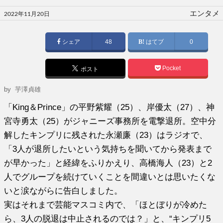
投
エンタメ
2022年11月20日
稿
日:
シェア
48
はてブ
0
Pocket
ポスト
by
芋澤貞雄
「King＆Prince」の平野紫耀（25）、岸優太（27）、神
宮寺勇太（25）がジャニーズ事務所を電撃退所。空中分
解したキンプリに残された永瀬廉（23）はラジオで、
「3人が退所したいという気持ちを聞いてから発表まで
が早かった」と経緯をふりかえり、高橋海人（23）と2
人でグループを続けていくことを間違いとは思いたくな
いと涙ながらに告白しました。
実はそれまで芸能マスコミ内で、「ほとぼりが冷めた
ら、3人の脱退は中止されるのでは？」と、“キンプリ5