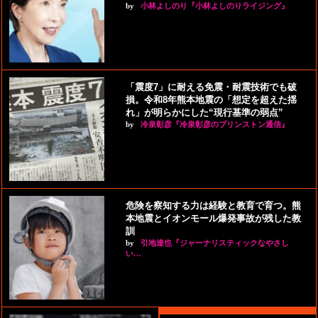
by
小林よしのり『小林よしのりライジング』
「震度7」に耐える免震・耐震技術でも破
損。令和8年熊本地震の「想定を超えた揺
れ」が明らかにした“現行基準の弱点”
by
冷泉彰彦『冷泉彰彦のプリンストン通信』
危険を察知する力は経験と教育で育つ。熊
本地震とイオンモール爆発事故が残した教
訓
by
引地達也『ジャーナリスティックなやさし
い…