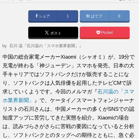
稿
日:
シェア
1
はてブ
0
Pocket
ポスト
by
石川 温『石川温の「スマホ業界新聞」』
中国の総合家電メーカーXiaomi（シャオミ）が、19分で
充電が終わる「神ジューデン」スマホを発売。日本の大
手キャリアではソフトバンクだけが販売することにな
り、ソフトバンクは人気俳優を起用したテレビCMで訴
求していくようです。今回のメルマガ『
石川温の「スマ
ホ業界新聞」
』で、ケータイ／スマートフォンジャーナ
リストの石川さんは、中国メーカーの多くがSNSでの認
知度アップに苦労してきた実態を紹介。Xiaomiの場合
は、読みづらさがさらに苦戦の要因になっていると分析
し、ソフトバンクとのタッグへの期待とともに、急ぐ必