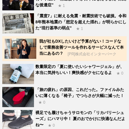
な後遺症”
★ 1
「震度7」に耐える免震・耐震技術でも破損。令和
8年熊本地震の「想定を超えた揺れ」が明らかにし
た“現行基準の弱点”
★ 1
我が社もDXしたいけど予算がない！コードな
しで業務改善ツールを作れるサービスなんて本
当にあるの？
[PR]株式会社インターパーク
数量限定の「夏に使いたいシャワージェル」が、
本当に気持ちいい！爽快感がクセになるよ
★ 0
「旅の疲れ」の原因、これだった。ファイルみた
いに薄くなる「椅子」でつらさが大幅に減った！
★ 0
裸足でも履けちゃうサロモンの「リカバリーシュ
ーズ」にハマり中！ 夏のおでかけに快適なんだよ
ね〜
★ 0