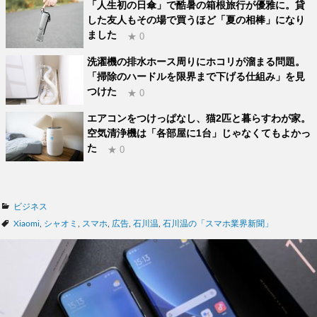
「人生初の日傘」で酷暑の箱根旅行が優雅に。貸
した友人もその場で買うほど「夏の相棒」になり
ました
★ 0
洗濯機の排水ホース周りにホコリが溜まる問題。
「掃除のハードルを限界まで下げる仕組み」を見
つけた
★ 0
エアコンをつけっぱなし、猫2匹と暮らすわが家。
空気清浄機は「各部屋に1台」じゃなくてもよかっ
た
★ 0
カ
ビジネス
テ
タ
Xiaomi
,
シャオミ
,
スマホ
,
広告
,
石川温
,
石川温の「スマホ業界新聞」
ゴ
グ
リ
ー