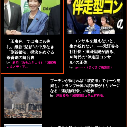
「コンサルを超えないと、
「玉虫色」では虫にも失
生き残れない」──元証券会
礼。維新“悲願”の中身なき
社社長・澤田聖陽が語る、
「副首都法」採決をめぐる
AI時代の"伴走型コンサ
茶番劇の舞台裏
ル"の正体
by
新恭（あらたきょう）『国家権
力＆メディア…
by
gyouza（まぐまぐ編集部）
プーチンが負ければ「核使用」でキーウ消
滅も。トランプ米国の核攻撃がトリガーに
なる「連鎖核戦争」の恐怖
by
津田慶治『国際戦略コラム有料版』