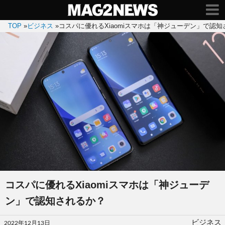
TOP
»
ビジネス
»
コスパに優れるXiaomiスマホは「神ジューデン」で認
コスパに優れるXiaomiスマホは「神ジューデ
ン」で認知されるか？
投
ビジネス
2022年12月13日