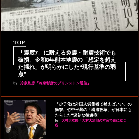
TOP
「震度7」に耐える免震・耐震技術でも
破損。令和8年熊本地震の「想定を超え
た揺れ」が明らかにした“現行基準の弱
点”
by
冷泉彰彦『冷泉彰彦のプリンストン通信』
「少子化は外国人労働者で補えばいい」の
衝撃。竹中平蔵の「構造改革」が日本にも
たらした“深刻な後遺症”
by
大村大次郎『大村大次郎の本音で役に立つ
税…