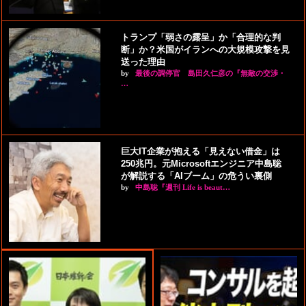
トランプ「弱さの露呈」か「合理的な判
断」か？米国がイランへの大規模攻撃を見
送った理由
by
最後の調停官 島田久仁彦の『無敵の交渉・
…
巨大IT企業が抱える「見えない借金」は
250兆円。元Microsoftエンジニア中島聡
が解説する「AIブーム」の危うい裏側
by
中島聡『週刊 Life is beaut…