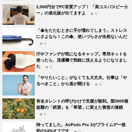
2,000円台でPC音質アップ！ 「高コスパスピーカ
ー」の進化版が出てますよ
★ 0
「傘をたたむときに手が濡れてしまう」ストレス
にさよなら！この傘、使いづらさが全然ないんだ
★ 0
汗やファンデが気になるキャップ。専用ネットを
使ったら、洗濯機で気軽に洗えるようになりまし
た
★ 0
「やりたいこと」がなくても大丈夫。仕事は「や
るべきこと」から道が開ける
★ 0
有名タレントの呼びかけで支援が殺到。梨5000個
盗難の「絶望」を「希望」に変えた善意の連鎖
★ 0
待ってました。AirPods Pro 3がプライムデー後
初の14%オフです
★ 0