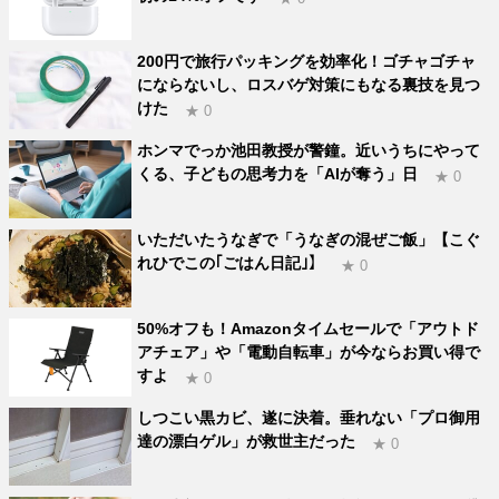
200円で旅行パッキングを効率化！ゴチャゴチャ
にならないし、ロスバゲ対策にもなる裏技を見つ
けた
★ 0
ホンマでっか池田教授が警鐘。近いうちにやって
くる、子どもの思考力を「AIが奪う」日
★ 0
いただいたうなぎで「うなぎの混ぜご飯」【こぐ
れひでこの｢ごはん日記｣】
★ 0
50%オフも！Amazonタイムセールで「アウトド
アチェア」や「電動自転車」が今ならお買い得で
すよ
★ 0
しつこい黒カビ、遂に決着。垂れない「プロ御用
達の漂白ゲル」が救世主だった
★ 0