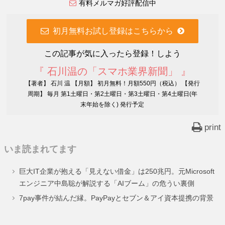
有料メルマガ好評配信中
初月無料お試し登録はこちらから
この記事が気に入ったら登録！しよう
『 石川温の「スマホ業界新聞」 』
【著者】 石川 温 【月額】 初月無料！月額550円（税込） 【発行
周期】 毎月 第1土曜日・第2土曜日・第3土曜日・第4土曜日(年
末年始を除く) 発行予定
print
いま読まれてます
巨大IT企業が抱える「見えない借金」は250兆円。元Microsoft
エンジニア中島聡が解説する「AIブーム」の危うい裏側
7pay事件が結んだ縁。PayPayとセブン＆アイ資本提携の背景