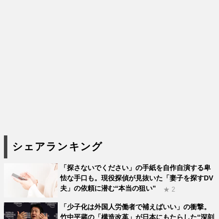
シェアランキング
「探さないでください」の手紙を自作自演する卑
怯な手口も。現役探偵が見抜いた「妻子を探すDV
夫」の依頼に潜む“本当の狙い”
★ 2
「少子化は外国人労働者で補えばいい」の衝撃。
竹中平蔵の「構造改革」が日本にもたらした“深刻