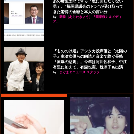
あの麻生太郎ですら「敵に回したくない
男」。“福岡県議会のドン”が受け取って
きた驚愕の金額と本人の言い分
by
新恭（あらたきょう）『国家権力＆メディ
ア…
『もののけ姫』アシタカ役声優と『太陽の
子』主演女優らの朗読と音楽で紡ぐ長崎
「原爆の悲劇」。今年は阿川佐和子、中江
有里に加えて、有森也実、魏涼子も出演
by
まぐまぐニュース スタッフ