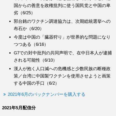
国からの善意を政権批判に使う国民党と中国の卑
劣（6/25）
郭台銘のワクチン調達協力は、次期総統選挙への
布石か（6/20）
今度は中国の「臓器狩り」が世界的な問題になり
つつある（6/16）
G7での対中批判の共同声明で、在中日本人が逮捕
される可能性（6/10）
漢人が抱く人口減への危機感と少数民族の断種政
策／台湾に中国製ワクチンを使用させようと画策
する中国の手口（6/2）
2021年6月のバックナンバーを購入する
2021年5月配信分