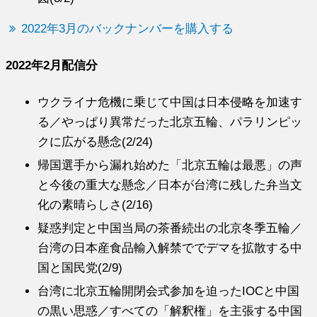
2022年3月のバックナンバーを購入する
2022年2月配信分
ウクライナ危機に乗じて中国は日本侵略を加速す
る／やっぱり異常だった北京五輪、パラリンピッ
クに広がる懸念(2/24)
帰国選手から漏れ始めた「北京五輪は最悪」の声
と今後の重大な懸念／日本が台湾に残した弁当文
化の素晴らしさ(2/16)
疑惑判定と中国当局の茶番続出の北京冬季五輪／
台湾の日本産食品輸入解禁ででデマを拡散する中
国と国民党(2/9)
台湾に北京五輪開閉会式参加を迫ったIOCと中国
の黒い思惑／すべての「解釈権」を主張する中国