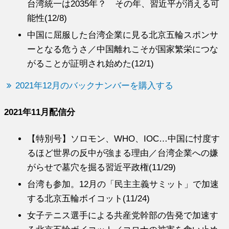
台湾統一は2035年？ その年、習近平が消える可
能性(12/8)
中国に屈服した台湾企業に見る北京五輪スポンサ
ーとなる危うさ／中国離れこそが国家繁栄につな
がることが証明され始めた(12/1)
2021年12月のバックナンバーを購入する
2021年11月配信分
【特別号】ソロモン、WHO、IOC…中国に忖度す
るほど世界の反中が強まる理由／台湾企業への嫌
がらせで墓穴を掘る習近平政権(11/29)
台湾も参加。12月の「民主主義サミット」で加速
する北京五輪ボイコット(11/24)
女子テニス選手による共産党幹部の告発で加速す