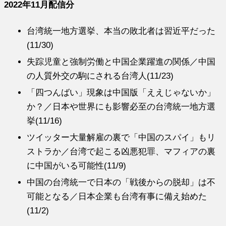
2022年11月配信分
台湾統一地方選挙、本当の敗北者は習近平だった
(11/30)
失踪児童と強制労働と中国企業躍進の関係／中国
の人質外交の駒にされる台湾人(11/23)
「四つんばい」現象は中国版「ええじゃないか」
か？／日本や世界にも影響必至の台湾統一地方選
挙(11/16)
ツイッター大量解雇の裏で「中国のスパイ」もリ
ストラか／台湾で起こる凶悪犯罪、マフィアの裏
に中国がいる可能性(11/9)
中国の台湾統一で日本の「戦後からの脱却」は不
可能となる／日本企業も台湾有事に備え始めた
(11/2)