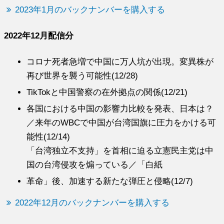
2023年1月のバックナンバーを購入する
2022年12月配信分
コロナ死者急増で中国に万人坑が出現。変異株が
再び世界を襲う可能性(12/28)
TikTokと中国警察の在外拠点の関係(12/21)
各国における中国の影響力比較を発表、日本は？
／来年のWBCで中国が台湾国旗に圧力をかける可
能性(12/14)
「台湾独立不支持」を首相に迫る立憲民主党は中
国の台湾侵攻を煽っている／「白紙
革命」後、加速する新たな弾圧と侵略(12/7)
2022年12月のバックナンバーを購入する