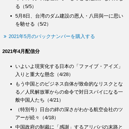
る（5/5）
5月8日、台湾のダム建設の恩人・八田與一に思い
を馳せる（5/2）
2021年5月のバックナンバーを購入する
2021年4月配信分
いよいよ現実化する日本の「ファイブ・アイズ」
入りと重大な懸念（4/28）
もう中国とのビジネス自体が致命的なリスクとな
る／人民解放軍からの命令で対日スパイになる一
般中国人たち（4/21）
（特別号）日台の絆の深さがわかる航空会社のツ
アーが続々（4/18）
中国政府の制裁に「感謝」するアリババの末路と