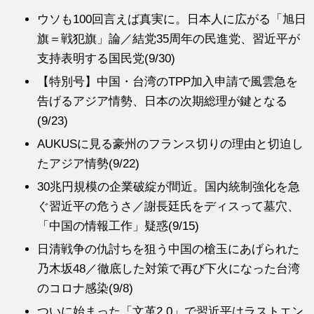
ウソも100回言えば真実に。日本人に広がる「旭日
旗＝戦犯旗」論／結党35周年の民進党、習近平が
支持表明する国民党(9/30)
【特別号】中国・台湾のTPP加入申請で風雲急を
告げるアジア情勢、日本の次期総理が鍵となる
(9/23)
AUKUSに見る豪州のフランス切りの理由と切迫し
たアジア情勢(9/22)
30兆円規模の企業破綻が間近。国内統制強化を急
ぐ習近平の危うさ／謝長廷氏をディスって墓穴、
「中国の情報工作」疑惑(9/15)
日清戦争の仇討ちを狙う中国の槍玉にあげられた
乃木坂48／徹底した対策で再び下火になった台湾
のコロナ感染(9/8)
ついに始まった「文革2.0」で習近平はラストエン