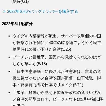
期待(6/1)
2022年6月のバックナンバーを購入する
2022年5月配信分
ウイグル内部情報が流出、サイバー攻撃側の中国
が攻撃される側に／40年の時を経てようやく民主
暗黒時代の幕が下りた台湾(5/25)
プーチンと習近平、国民から見捨てられるのはど
ちらが早いか(5/18)
「日本国憲法脳」に侵された護憲派は、世界の危
機に気づかない／台湾映画が監督・山下敦弘、脚
本・宮藤官九郎で日本でリメイク(5/11)
「馬某」騒動から見える習近平政権の危うい状況
／台湾の新型コロナ、ピークアウトは5月中旬以降
か(5/4)