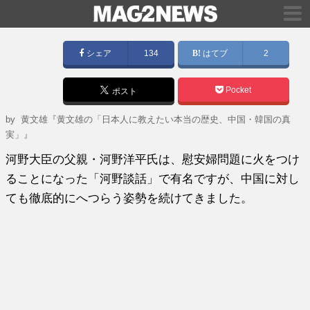
シェア
134
はてブ
2
Pocket
ポスト
by
黄文雄『黄文雄の「日本人に教えたい本当の歴史、中国・韓国の真
実」』
河野大臣の父親・河野洋平氏は、慰安婦問題に火をつけ
ることになった「河野談話」で有名ですが、中国に対し
ても徹底的にへつらう姿勢を続けてきました。