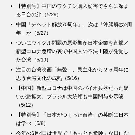
【特別号】中国のワクチン購入妨害でさらに深ま
る日台の絆（5/29）
中国「チベット解放70周年」、次は「沖縄解放○周
年」か（5/27）
ついにウイグル問題の悪影響が日本企業を直撃／
新型コロナ急増の裏で中国人の不法上陸が発覚し
た台湾（5/19）
注目の台湾映画「無聲」、民主化から２５周年に
思う台湾文化の成熟（5/16）
【中国】新型コロナは中国のバイオ兵器だった疑
いが急拡大、ブラジル大統領も中国関与を示唆
（5/12）
【特別号】「日本がつくった台湾」の英断に日本
は学べ（5/8）
今年の6月4日は世界で「もっとも危険」な日にな