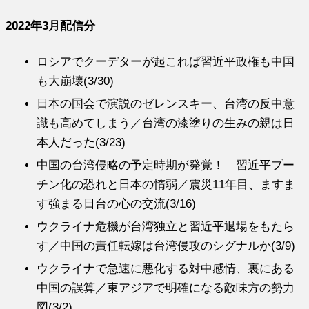
2022年3月配信分
ロシアでクーデターが起これば習近平政権も中国
も大崩壊(3/30)
日本の国会で演説のゼレンスキー、台湾の反中意
識も高めてしまう／台湾の漆塗りの生みの親は日
本人だった(3/23)
中国の台湾侵略の予定時期が発覚！ 習近平プー
チン化の恐れと日本の惰弱／震災11年目、ますま
す強まる日台の心の交流(3/16)
ウクライナ危機が台湾独立と習近平退場をもたら
す／中国の責任転嫁は台湾侵攻のシグナルか(3/9)
ウクライナで急速に悪化する対中感情、裏にある
中国の誤算／東アジアで明確になる敵味方の勢力
図(3/2)