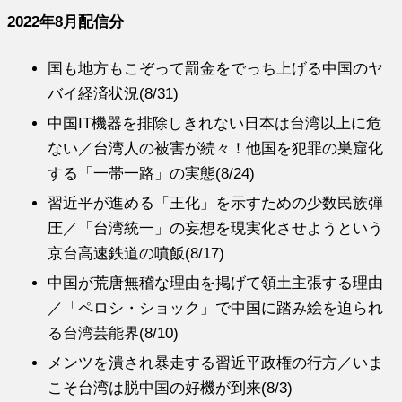
2022年8月配信分
国も地方もこぞって罰金をでっち上げる中国のヤ
バイ経済状況(8/31)
中国IT機器を排除しきれない日本は台湾以上に危
ない／台湾人の被害が続々！他国を犯罪の巣窟化
する「一帯一路」の実態(8/24)
習近平が進める「王化」を示すための少数民族弾
圧／「台湾統一」の妄想を現実化させようという
京台高速鉄道の噴飯(8/17)
中国が荒唐無稽な理由を掲げて領土主張する理由
／「ペロシ・ショック」で中国に踏み絵を迫られ
る台湾芸能界(8/10)
メンツを潰され暴走する習近平政権の行方／いま
こそ台湾は脱中国の好機が到来(8/3)