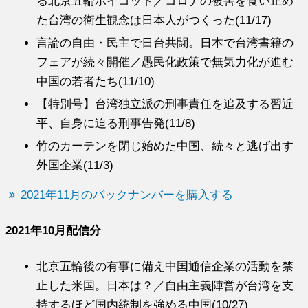
る北京五輪ボイコット／コロナの被害を食い止め
た台湾の衛生観念は日本人がつくった(11/17)
言論の自由・民主で日台共闘。日本で台湾書籍の
フェアが続々開催／愚民化政策で無気力化が進む
中国の若者たち(11/10)
【特別号】台湾独立派の刑事責任を追及する習近
平、自身に迫る刑事告発(11/8)
竹のカーテンを閉じ始めた中国、続々と逃げ出す
外国企業(11/3)
2021年11月のバックナンバーを購入する
2021年10月配信分
北京五輪後の有事に備え中国通信企業の活動を禁
止した米国。日本は？／自由主義陣営が台湾を支
持するほど国内統制を強める中国(10/27)