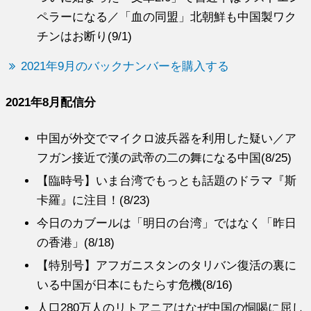
ペラーになる／「血の同盟」北朝鮮も中国製ワク
チンはお断り(9/1)
2021年9月のバックナンバーを購入する
2021年8月配信分
中国が外交でマイクロ波兵器を利用した疑い／ア
フガン接近で漢の武帝の二の舞になる中国(8/25)
【臨時号】いま台湾でもっとも話題のドラマ『斯
卡羅』に注目！(8/23)
今日のカブールは「明日の台湾」ではなく「昨日
の香港」(8/18)
【特別号】アフガニスタンのタリバン復活の裏に
いる中国が日本にもたらす危機(8/16)
人口280万人のリトアニアはなぜ中国の恫喝に屈し