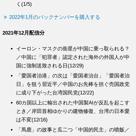
く(1/5)
2022年1月のバックナンバーを購入する
2021年12月配信分
イーロン・マスクの衛星が中国に乗っ取られる？
／中国に「犯罪者」認定された海外の外国人が中
国に強制送致される日(12/29)
「愛国者治港」の次は「愛国者治台」「愛国者治
日」を狙う習近平／中国のお先棒を担ぐ売国政党
に成り下がった台湾国民党(12/22)
60カ国以上に輸出された中国製AIが反乱を起こす
とき／岸田首相ゆかりの建物修復、台湾の日本愛
は不変(12/16)
「馬鹿」の故事と瓜二つ「中国的民主」の噴飯／