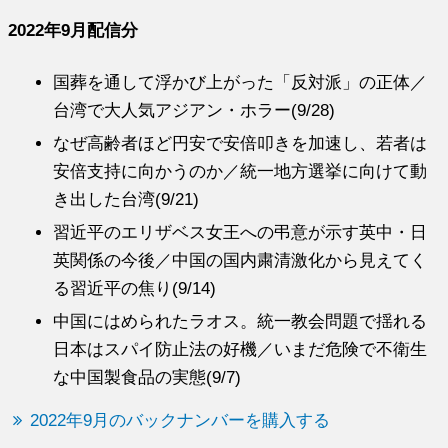
2022年9月配信分
国葬を通して浮かび上がった「反対派」の正体／
台湾で大人気アジアン・ホラー(9/28)
なぜ高齢者ほど円安で安倍叩きを加速し、若者は
安倍支持に向かうのか／統一地方選挙に向けて動
き出した台湾(9/21)
習近平のエリザベス女王への弔意が示す英中・日
英関係の今後／中国の国内粛清激化から見えてく
る習近平の焦り(9/14)
中国にはめられたラオス。統一教会問題で揺れる
日本はスパイ防止法の好機／いまだ危険で不衛生
な中国製食品の実態(9/7)
2022年9月のバックナンバーを購入する