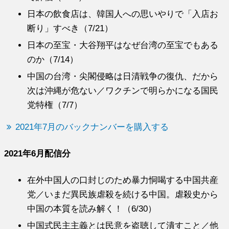
日本の飲食店は、韓国人への思いやりで「入店お
断り」すべき（7/21）
日本の至宝・大谷翔平はなぜ台湾の至宝でもある
のか（7/14）
中国の台湾・尖閣侵略は日清戦争の復仇、だから
次は沖縄が危ない／ワクチンで明らかになる国民
党特権（7/7）
2021年7月のバックナンバーを購入する
2021年6月配信分
在外中国人の口封じのため暴力恫喝する中国共産
党／いまだ異民族虐殺を続ける中国。虐殺史から
中国の本質を読み解く！（6/30）
中国式民主主義とは民意を盗聴して潰すこと／他