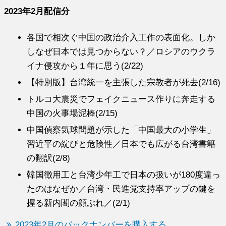
2023年2月配信分
各国で相次ぐ中国の政治介入工作の表面化。しか
しなぜ日本では見つからない？／ロシアのウクラ
イナ侵攻から１年に思う(2/22)
【特別版】台湾統一を主張した宗教者が死去(2/16)
トルコ大震災でフェイクニュース作りに奔走する
中国の火事場泥棒(2/15)
中国偵察気球問題が示した「中国最大の小学生」
習近平の綻びと危険性／日本でも広がる台湾書籍
の翻訳(2/8)
韓国徴用工と台湾少年工で日本の扱いが180度違っ
たのはなぜか／台湾・民進党支持率アップの鍵を
握る新内閣の顔ぶれ／(2/1)
2023年2月のバックナンバーを購入する