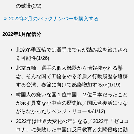
の傲慢(2/2)
2022年2月のバックナンバーを購入する
2022年1月配信分
北京冬季五輪では選手までもが踏み絵を踏まされ
る可能性(1/26)
北京五輪、選手の個人機器から情報抜かれる懸
念、そんな国で五輪をやる矛盾／行動履歴を追跡
する台湾、春節に向けて感染増加するか(1/19)
韓国人の嫌いな国１位中国、２位日本だったこと
が示す異常な小中華の歴史観／国民党復活につな
がらなかったリベンジ・リコール(1/12)
2022年は世界大変化の年になる／2022年「ゼロコ
ロナ」に失敗した中国は反日教育と尖閣侵略に動