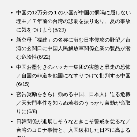
中国の12万分の１の小国が中国の恫喝に屈しない
理由／７年前の台湾の悲劇を振り返り、夏の事故
に気をつけよう(6/29)
新空母「福建」の名称に潜む日本侵攻の野望／台
湾の玄関口に中国人民解放軍関係企業の製品が潜
む危険性(6/22)
中国お墨付きのハッカー集団の実態と暴走の恐怖
／自国の非道を他国になすりつけて批判する中国
(6/15)
密告奨励をさらに強める中国、日本人に迫る危機
／天安門事件を知らぬ若者のうっかり言動が命取
りに(6/8)
日韓関係が進展しそうなときこそ警戒を怠るな／
台湾のコロナ事情と、入国緩和した日本に高まる