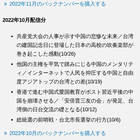
2022年11月のバックナンバーを購入する
2022年10月配信分
共産党大会の人事が示す中国の悲惨な未来／台湾
の建国記念日に登場した日本の高校の吹奏楽部が
巻き起こした感動(10/26)
他国の主権を平気で踏みにじる中国のメンタリテ
ィ／インターネットで人民を抑圧する中国と自由
度アジアトップの台湾との差(10/19)
香港で進む中国式愛国教育がポスト習近平後の中
国を崩壊させる／「安倍晋三友の会」が発足、台
湾側の日台交流の礎となる(10/12)
総統選の前哨戦・台北市長選挙の行方(10/6)
2022年10月のバックナンバーを購入する