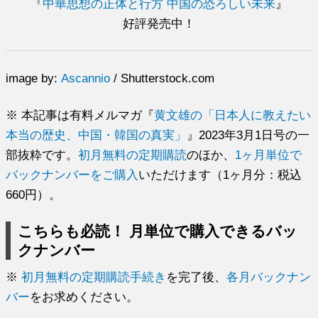
『
中華思想の正体と行方 中国の恐ろしい未来
』
好評発売中！
image by:
Ascannio
/ Shutterstock.com
※ 本記事は有料メルマガ『
黄文雄の「日本人に教えたい
本当の歴史、中国・韓国の真実」
』2023年3月1日号の一
部抜粋です。
初月無料の定期購読
のほか、
1ヶ月単位で
バックナンバーをご購入
いただけます（1ヶ月分：税込
660円）。
こちらも必読！ 月単位で購入できるバッ
クナンバー
※
初月無料の定期購読手続き
を完了後、
各月バックナン
バー
をお求めください。