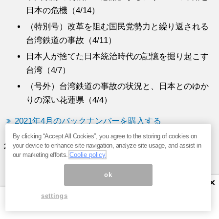
日本の危機（4/14）
（特別号）改革を阻む国民党勢力と繰り返される
台湾鉄道の事故（4/11）
日本人が捨てた日本統治時代の記憶を掘り起こす
台湾（4/7）
（号外）台湾鉄道の事故の状況と、日本とのゆか
りの深い花蓮県（4/4）
2021年4月のバックナンバーを購入する
By clicking “Accept All Cookies”, you agree to the storing of cookies on
your device to enhance site navigation, analyze site usage, and assist in
2021年3月配信分
our marketing efforts.
Coolie policy
中国人も嫌がる中国産ワクチン、あまりの不人気
ok
×
に政府は珍奇な宣伝と強制接種を敢行（3/31）
settings
新型コロナ同様、脱中国化の遅れが致命的となっ
た日本のSNS／深まるパラオと台湾の絆、高まる