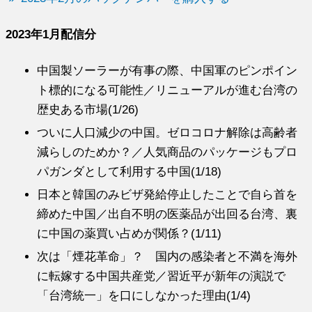
2023年1月配信分
中国製ソーラーが有事の際、中国軍のピンポイン
ト標的になる可能性／リニューアルが進む台湾の
歴史ある市場(1/26)
ついに人口減少の中国。ゼロコロナ解除は高齢者
減らしのためか？／人気商品のパッケージもプロ
パガンダとして利用する中国(1/18)
日本と韓国のみビザ発給停止したことで自ら首を
締めた中国／出自不明の医薬品が出回る台湾、裏
に中国の薬買い占めが関係？(1/11)
次は「煙花革命」？ 国内の感染者と不満を海外
に転嫁する中国共産党／習近平が新年の演説で
「台湾統一」を口にしなかった理由(1/4)