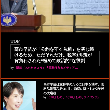
TOP
高市早苗が「公約を守る首相」を演じ続
けるため、ただそれだけ。税率1％策が
背負わされた“極めて政治的”な役割
by
新恭（あらたきょう）『国家権力＆メディア…
高市早苗は支持率のために日本を壊す。食
料品消費税1%の甘い誘惑に隠された2年後
の大増税
by
小林よしのり『小林よしのりライジング』