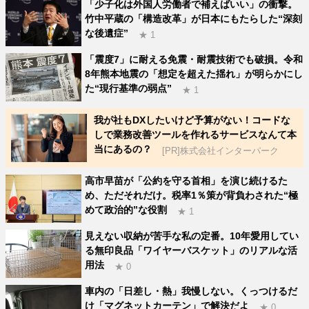
「少子化は外国人労働者で補えばいい」の衝撃。
竹中平蔵の「構造改革」が日本にもたらした“深刻
な後遺症”
★ 1
「震度7」に耐える免震・耐震技術でも破損。令和
8年熊本地震の「想定を超えた揺れ」が明らかにし
た“現行基準の弱点”
★ 1
我が社もDXしたいけど予算がない！コードな
しで業務改善ツールを作れるサービスなんて本
当にあるの？
[PR]株式会社インターパーク
高市早苗が「公約を守る首相」を演じ続けるた
め、ただそれだけ。税率1％策が背負わされた“極
めて政治的”な役割
★ 1
見えない収納が苦手な私の定番。10年愛用してい
る無印良品「ワイヤーバスケット」のリアルな活
用法
★ 0
車内の「日差し・熱」我慢しない。くっつけるだ
け「マグネットカーテン」で解決だよ
★ 0