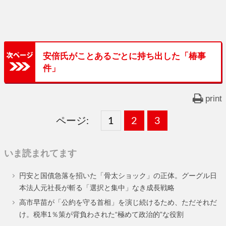
安倍氏がことあるごとに持ち出した「椿事
件」
print
ページ:
固
1
固
2
,
固
3
,
定
定
定
いま読まれてます
ペ
ペ
ペ
円安と国債急落を招いた「骨太ショック」の正体。グーグル日
ー
ー
ー
本法人元社長が斬る「選択と集中」なき成長戦略
ジ
ジ
ジ
高市早苗が「公約を守る首相」を演じ続けるため、ただそれだ
け。税率1％策が背負わされた“極めて政治的”な役割