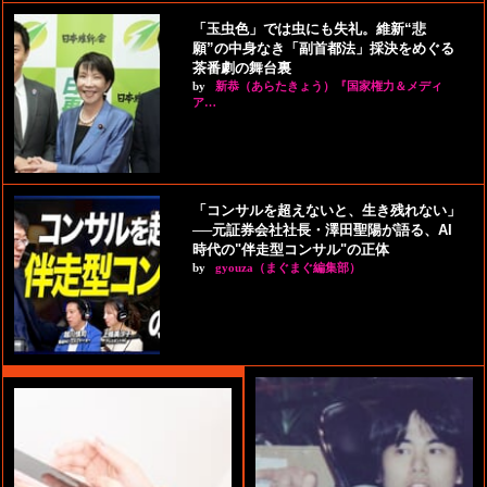
「玉虫色」では虫にも失礼。維新“悲
願”の中身なき「副首都法」採決をめぐる
茶番劇の舞台裏
by
新恭（あらたきょう）『国家権力＆メディ
ア…
「コンサルを超えないと、生き残れない」
──元証券会社社長・澤田聖陽が語る、AI
時代の"伴走型コンサル"の正体
by
gyouza（まぐまぐ編集部）