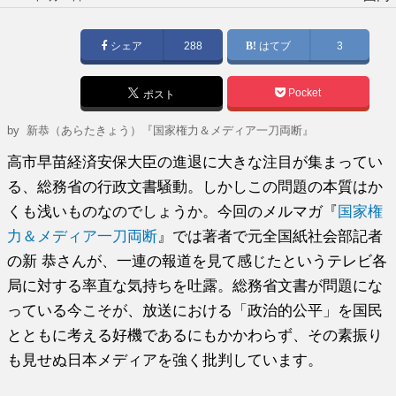
稿
日:
シェア
288
はてブ
3
Pocket
ポスト
by
新恭（あらたきょう）『国家権力＆メディア一刀両断』
高市早苗経済安保大臣の進退に大きな注目が集まってい
る、総務省の行政文書騒動。しかしこの問題の本質はか
くも浅いものなのでしょうか。今回のメルマガ『
国家権
力＆メディア一刀両断
』では著者で元全国紙社会部記者
の新 恭さんが、一連の報道を見て感じたというテレビ各
局に対する率直な気持ちを吐露。総務省文書が問題にな
っている今こそが、放送における「政治的公平」を国民
とともに考える好機であるにもかかわらず、その素振り
も見せぬ日本メディアを強く批判しています。