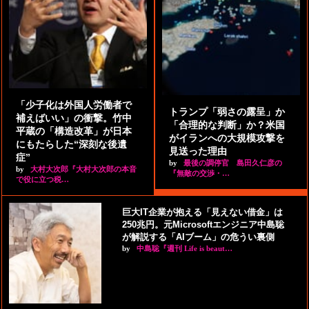
「少子化は外国人労働者で
トランプ「弱さの露呈」か
補えばいい」の衝撃。竹中
「合理的な判断」か？米国
平蔵の「構造改革」が日本
がイランへの大規模攻撃を
にもたらした“深刻な後遺
見送った理由
症”
by
最後の調停官 島田久仁彦の
by
大村大次郎『大村大次郎の本音
『無敵の交渉・…
で役に立つ税…
巨大IT企業が抱える「見えない借金」は
250兆円。元Microsoftエンジニア中島聡
が解説する「AIブーム」の危うい裏側
by
中島聡『週刊 Life is beaut…