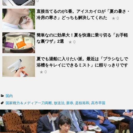
0
直接当てるのが1番。アイスカイロが「夏の暑さ・
冷房の寒さ」どっちも解決してくれた
★ 0
簡単なのに効果大！夏を快適に乗り切る「お手軽
な裏ワザ」2選
★ 0
夏でも湯船に入りたい派。最近は「ブラシなしで
浴槽をキレイにできるミスト」に頼りっきりです
★ 0
カ
国内
テ
タ
国家権力＆メディア一刀両断
,
放送法
,
新恭
,
是枝裕和
,
高市早苗
ゴ
グ
リ
ー