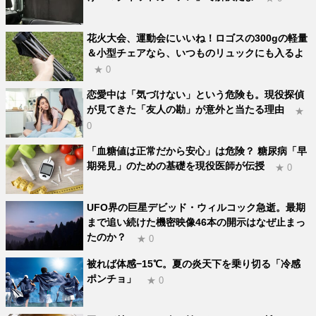
花火大会、運動会にいいね！ロゴスの300gの軽量
＆小型チェアなら、いつものリュックにも入るよ
★ 0
恋愛中は「気づけない」という危険も。現役探偵
が見てきた「友人の勘」が意外と当たる理由
★
0
「血糖値は正常だから安心」は危険？ 糖尿病「早
期発見」のための基礎を現役医師が伝授
★ 0
UFO界の巨星デビッド・ウィルコック急逝。最期
まで追い続けた機密映像46本の開示はなぜ止まっ
たのか？
★ 0
被れば体感−15℃。夏の炎天下を乗り切る「冷感
ポンチョ」
★ 0