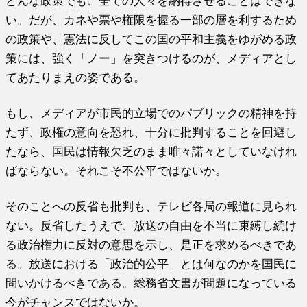
どんな政策でも、全ての人々を納得させることはできな
い。だが、カネや票や権限を握る一部の層を利するため
の政策や、憲法に反してこの国の平和主義をゆがめる政
策には、強く「ノー」を突きつけるのが、メディアとし
てあたりまえの姿である。
もし、メディアが市民的立場でのパブリックの精神を持
たず、政権の意向を恐れ、十分に批判することを回避し
たなら、国民は情報欠乏のまま唯々諾々としていなけれ
ばならない。それこそ不公平ではないか。
そのことへの反省も批判も、テレビ各局の報道に見られ
ない。反省したうえで、放送の自由を不当に束縛し続け
る政治権力に反対の意思を示し、是正を求めるべきであ
る。放送における「政治的公平」とは何なのかを国民に
問いかけるべきである。総務省文書が問題になっている
今がチャンスではないか。