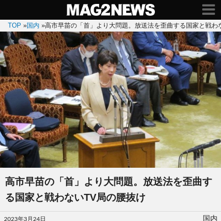
TOP
»
国内
»
高市早苗の「首」より大問題。放送法を歪曲する国家と戦わな
高市早苗の「首」より大問題。放送法を歪曲す
る国家と戦わないTV局の腰抜け
投
国内
2023年3月24日