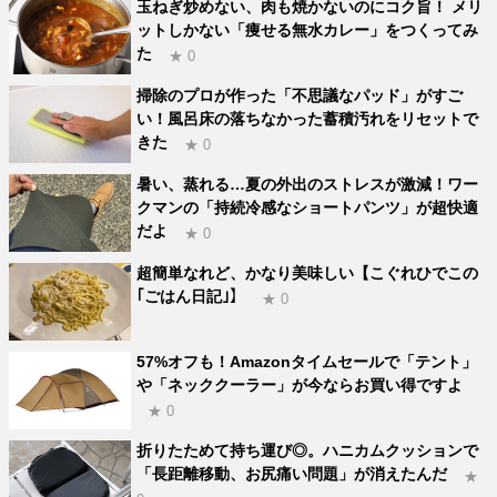
玉ねぎ炒めない、肉も焼かないのにコク旨！ メリ
ットしかない「痩せる無水カレー」をつくってみ
た
★ 0
掃除のプロが作った「不思議なパッド」がすご
い！風呂床の落ちなかった蓄積汚れをリセットで
きた
★ 0
暑い、蒸れる…夏の外出のストレスが激減！ワー
クマンの「持続冷感なショートパンツ」が超快適
だよ
★ 0
超簡単なれど、かなり美味しい【こぐれひでこの
｢ごはん日記｣】
★ 0
57%オフも！Amazonタイムセールで「テント」
や「ネッククーラー」が今ならお買い得ですよ
★ 0
折りたためて持ち運び◎。ハニカムクッションで
「長距離移動、お尻痛い問題」が消えたんだ
★