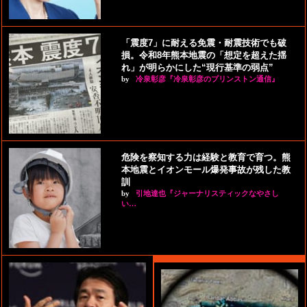
「震度7」に耐える免震・耐震技術でも破
損。令和8年熊本地震の「想定を超えた揺
れ」が明らかにした“現行基準の弱点”
by
冷泉彰彦『冷泉彰彦のプリンストン通信』
危険を察知する力は経験と教育で育つ。熊
本地震とイオンモール爆発事故が残した教
訓
by
引地達也『ジャーナリスティックなやさし
い…