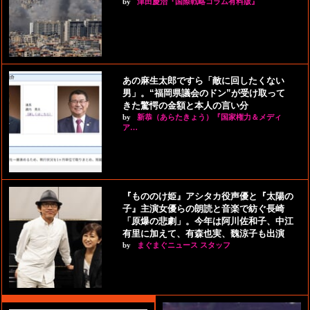
by
津田慶治『国際戦略コラム有料版』
あの麻生太郎ですら「敵に回したくない
男」。“福岡県議会のドン”が受け取って
きた驚愕の金額と本人の言い分
by
新恭（あらたきょう）『国家権力＆メディ
ア…
『もののけ姫』アシタカ役声優と『太陽の
子』主演女優らの朗読と音楽で紡ぐ長崎
「原爆の悲劇」。今年は阿川佐和子、中江
有里に加えて、有森也実、魏涼子も出演
by
まぐまぐニュース スタッフ