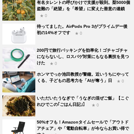
有名タレントの呼びかけで支援が殺到。梨5000個
盗難の「絶望」を「希望」に変えた善意の連鎖
★ 0
待ってました。AirPods Pro 3がプライムデー後
初の14%オフです
★ 0
200円で旅行パッキングを効率化！ゴチャゴチャ
にならないし、ロスバゲ対策にもなる裏技を見つ
けた
★ 0
ホンマでっか池田教授が警鐘。近いうちにやって
くる、子どもの思考力を「AIが奪う」日
★ 0
いただいたうなぎで「うなぎの混ぜご飯」【こぐ
れひでこの｢ごはん日記｣】
★ 0
50%オフも！Amazonタイムセールで「アウトド
アチェア」や「電動自転車」が今ならお買い得で