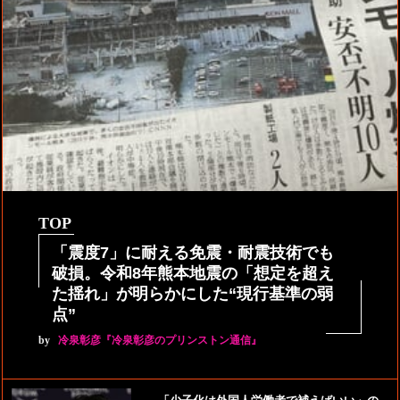
TOP
「震度7」に耐える免震・耐震技術でも
破損。令和8年熊本地震の「想定を超え
た揺れ」が明らかにした“現行基準の弱
点”
by
冷泉彰彦『冷泉彰彦のプリンストン通信』