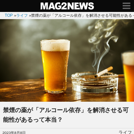
TOP
»
ライフ
»
禁煙の薬が「アルコール依存」を解消させる可能性がある
禁煙の薬が「アルコール依存」を解消させる可
能性があるって本当？
投
ライフ
2023年8月8日