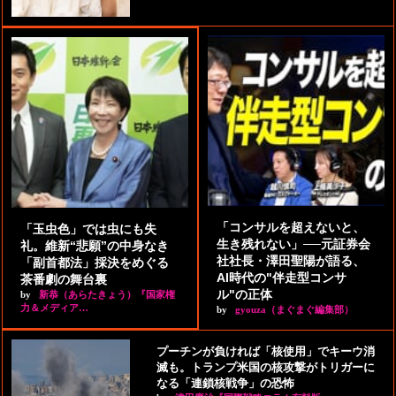
「コンサルを超えないと、
「玉虫色」では虫にも失
生き残れない」──元証券会
礼。維新“悲願”の中身なき
社社長・澤田聖陽が語る、
「副首都法」採決をめぐる
AI時代の"伴走型コンサ
茶番劇の舞台裏
ル"の正体
by
新恭（あらたきょう）『国家権
力＆メディア…
by
gyouza（まぐまぐ編集部）
プーチンが負ければ「核使用」でキーウ消
滅も。トランプ米国の核攻撃がトリガーに
なる「連鎖核戦争」の恐怖