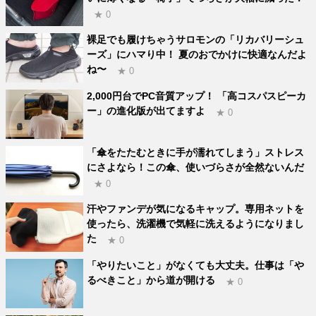
★ 0
裸足でも履けちゃうサロモンの「リカバリーシュ
ーズ」にハマり中！ 夏のおでかけに快適なんだよ
ね〜
★ 0
2,000円台でPC音質アップ！ 「高コスパスピーカ
ー」の進化版が出てますよ
★ 0
「傘をたたむときに手が濡れてしまう」ストレス
にさよなら！この傘、使いづらさが全然ないんだ
★ 0
汗やファンデが気になるキャップ。専用ネットを
使ったら、洗濯機で気軽に洗えるようになりまし
た
★ 0
「やりたいこと」がなくても大丈夫。仕事は「や
るべきこと」から道が開ける
★ 0