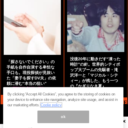
没後20年に動きだす“凍った
「探さないでください」の
時計”の針。世界的シティポ
手紙を自作自演する卑怯な
ップ大ブームの先駆者・滝
手口も。現役探偵が見抜い
沢洋一と「マジカル・シテ
た「妻子を探すDV夫」の依
ィー」が残した、もう一つ
頼に潜む“本当の狙い”
の『かぎりなき夏』
by
阿部泰尚『伝説の探偵』
by
都鳥 流星
By clicking “Accept All Cookies”, you agree to the storing of cookies on
your device to enhance site navigation, analyze site usage, and assist in
MAG2 NEWS HEADLINE
our marketing efforts.
Coolie policy
ok
×
ページ内の商標は全て商標権者に属します。無断転載を禁じます。 ©