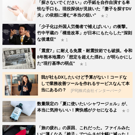
「探さないでください」の手紙を自作自演する卑
怯な手口も。現役探偵が見抜いた「妻子を探すDV
夫」の依頼に潜む“本当の狙い”
★ 2
「少子化は外国人労働者で補えばいい」の衝撃。
竹中平蔵の「構造改革」が日本にもたらした“深刻
な後遺症”
★ 1
「震度7」に耐える免震・耐震技術でも破損。令和
8年熊本地震の「想定を超えた揺れ」が明らかにし
た“現行基準の弱点”
★ 1
我が社もDXしたいけど予算がない！コードな
しで業務改善ツールを作れるサービスなんて本
当にあるの？
[PR]株式会社インターパーク
数量限定の「夏に使いたいシャワージェル」が、
本当に気持ちいい！爽快感がクセになるよ
★ 0
「旅の疲れ」の原因、これだった。ファイルみた
いに薄くなる「椅子」でつらさが大幅に減った！