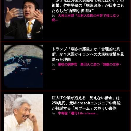
「少子化は外国人労働者で補えばいい」の
衝撃。竹中平蔵の「構造改革」が日本にも
たらした“深刻な後遺症”
by
大村大次郎『大村大次郎の本音で役に立つ
税…
トランプ「弱さの露呈」か「合理的な判
断」か？米国がイランへの大規模攻撃を見
送った理由
by
最後の調停官 島田久仁彦の『無敵の交渉・
…
巨大IT企業が抱える「見えない借金」は
250兆円。元Microsoftエンジニア中島聡
が解説する「AIブーム」の危うい裏側
by
中島聡『週刊 Life is beaut…