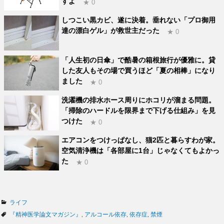
すよ
★ 0
しつこい黒カビ、遂に決着。垂れない「プロ御用
達の漂白ゲル」が救世主だった
★ 0
「人生初の日傘」で酷暑の箱根旅行が優雅に。貸
した友人もその場で買うほど「夏の相棒」になり
ました
★ 0
洗濯機の排水ホース周りにホコリが溜まる問題。
「掃除のハードルを限界まで下げる仕組み」を見
つけた
★ 0
エアコンをつけっぱなし、猫2匹と暮らすわが家。
空気清浄機は「各部屋に1台」じゃなくてもよかっ
た
★ 0
カ
ライフ
テ
タ
『精神医学論文マガジン』
,
アルコール依存
,
依存症
,
禁煙
ゴ
グ