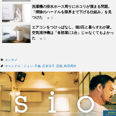
洗濯機の排水ホース周りにホコリが溜まる問題。
「掃除のハードルを限界まで下げる仕組み」を見
つけた
★ 0
エアコンをつけっぱなし、猫2匹と暮らすわが家。
空気清浄機は「各部屋に1台」じゃなくてもよかっ
た
★ 0
カ
エンタメ
テ
タ
キャンドル・ジュン
,
不倫
,
広末涼子
,
芸能
,
鳥羽周作
ゴ
グ
リ
ー