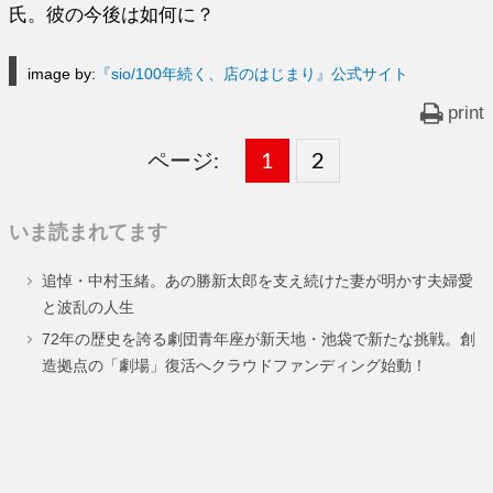
氏。彼の今後は如何に？
image by:
『sio/100年続く、店のはじまり』公式サイト
print
ページ:
固
1
固
2
,
定
定
いま読まれてます
ペ
ペ
追悼・中村玉緒。あの勝新太郎を支え続けた妻が明かす夫婦愛
ー
ー
と波乱の人生
ジ
ジ
72年の歴史を誇る劇団青年座が新天地・池袋で新たな挑戦。創
造拠点の「劇場」復活へクラウドファンディング始動！