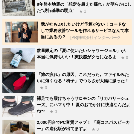
8年熊本地震の「想定を超えた揺れ」が明らかにし
た“現行基準の弱点”
★ 1
我が社もDXしたいけど予算がない！コードな
しで業務改善ツールを作れるサービスなんて本
当にあるの？
[PR]株式会社インターパーク
数量限定の「夏に使いたいシャワージェル」が、
本当に気持ちいい！爽快感がクセになるよ
★ 0
「旅の疲れ」の原因、これだった。ファイルみた
いに薄くなる「椅子」でつらさが大幅に減った！
★ 0
裸足でも履けちゃうサロモンの「リカバリーシュ
ーズ」にハマり中！ 夏のおでかけに快適なんだよ
ね〜
★ 0
2,000円台でPC音質アップ！ 「高コスパスピーカ
ー」の進化版が出てますよ
★ 0