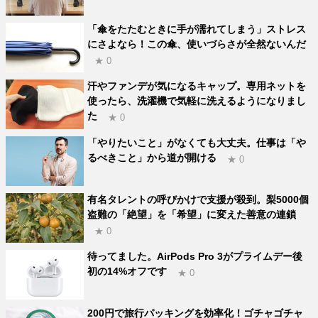
「傘をたたむときに手が濡れてしまう」ストレス
にさよなら！この傘、使いづらさが全然ないんだ
★ 0
汗やファンデが気になるキャップ。専用ネットを
使ったら、洗濯機で気軽に洗えるようになりまし
た
★ 0
「やりたいこと」がなくても大丈夫。仕事は「や
るべきこと」から道が開ける
★ 0
有名タレントの呼びかけで支援が殺到。梨5000個
盗難の「絶望」を「希望」に変えた善意の連鎖
★ 0
待ってました。AirPods Pro 3がプライムデー後
初の14%オフです
★ 0
200円で旅行パッキングを効率化！ゴチャゴチャ