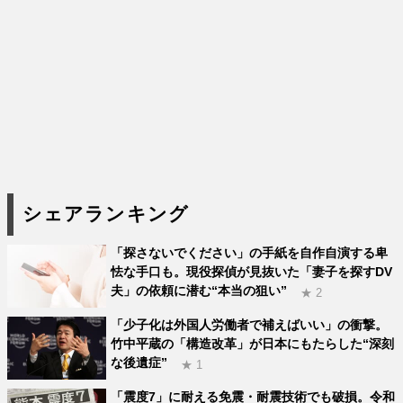
シェアランキング
「探さないでください」の手紙を自作自演する卑
怯な手口も。現役探偵が見抜いた「妻子を探すDV
夫」の依頼に潜む“本当の狙い”
★ 2
「少子化は外国人労働者で補えばいい」の衝撃。
竹中平蔵の「構造改革」が日本にもたらした“深刻
な後遺症”
★ 1
「震度7」に耐える免震・耐震技術でも破損。令和