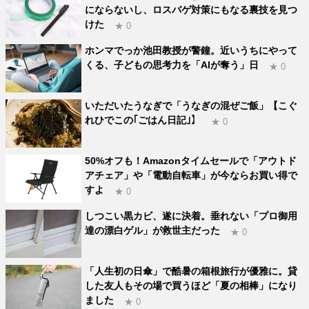
にならないし、ロスバゲ対策にもなる裏技を見つ
けた
★ 0
ホンマでっか池田教授が警鐘。近いうちにやって
くる、子どもの思考力を「AIが奪う」日
★ 0
いただいたうなぎで「うなぎの混ぜご飯」【こぐ
れひでこの｢ごはん日記｣】
★ 0
50%オフも！Amazonタイムセールで「アウトド
アチェア」や「電動自転車」が今ならお買い得で
すよ
★ 0
しつこい黒カビ、遂に決着。垂れない「プロ御用
達の漂白ゲル」が救世主だった
★ 0
「人生初の日傘」で酷暑の箱根旅行が優雅に。貸
した友人もその場で買うほど「夏の相棒」になり
ました
★ 0