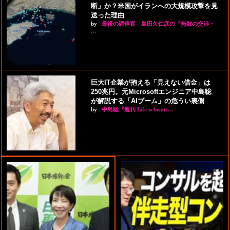
断」か？米国がイランへの大規模攻撃を見
送った理由
by
最後の調停官 島田久仁彦の『無敵の交渉・
…
巨大IT企業が抱える「見えない借金」は
250兆円。元Microsoftエンジニア中島聡
が解説する「AIブーム」の危うい裏側
by
中島聡『週刊 Life is beaut…