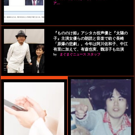
ア…
『もののけ姫』アシタカ役声優と『太陽の
子』主演女優らの朗読と音楽で紡ぐ長崎
「原爆の悲劇」。今年は阿川佐和子、中江
有里に加えて、有森也実、魏涼子も出演
by
まぐまぐニュース スタッフ