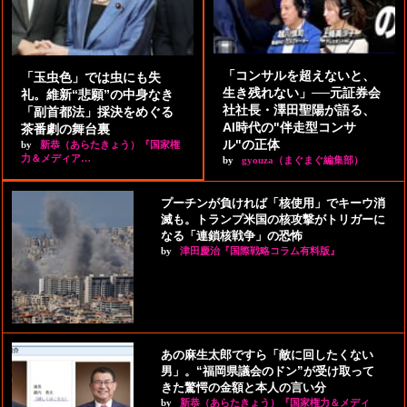
「コンサルを超えないと、
「玉虫色」では虫にも失
生き残れない」──元証券会
礼。維新“悲願”の中身なき
社社長・澤田聖陽が語る、
「副首都法」採決をめぐる
AI時代の"伴走型コンサ
茶番劇の舞台裏
ル"の正体
by
新恭（あらたきょう）『国家権
力＆メディア…
by
gyouza（まぐまぐ編集部）
プーチンが負ければ「核使用」でキーウ消
滅も。トランプ米国の核攻撃がトリガーに
なる「連鎖核戦争」の恐怖
by
津田慶治『国際戦略コラム有料版』
あの麻生太郎ですら「敵に回したくない
男」。“福岡県議会のドン”が受け取って
きた驚愕の金額と本人の言い分
by
新恭（あらたきょう）『国家権力＆メディ