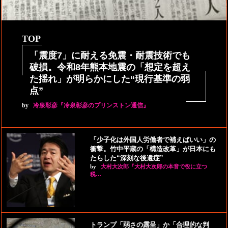
TOP
「震度7」に耐える免震・耐震技術でも
破損。令和8年熊本地震の「想定を超え
た揺れ」が明らかにした“現行基準の弱
点”
by
冷泉彰彦『冷泉彰彦のプリンストン通信』
「少子化は外国人労働者で補えばいい」の
衝撃。竹中平蔵の「構造改革」が日本にも
たらした“深刻な後遺症”
by
大村大次郎『大村大次郎の本音で役に立つ
税…
トランプ「弱さの露呈」か「合理的な判