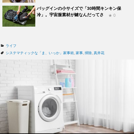
バッグインの小サイズで「30時間キンキン保
冷」。宇宙服素材が鍵なんだってさ
★ 0
カ
ライフ
テ
タ
システマティックな「ま、いっか」家事術
,
家事
,
掃除
,
真井花
ゴ
グ
リ
ー