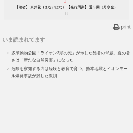
』
【著者】 真井花（まないはな） 【発行周期】 週３回（月水金）
刊
print
いま読まれてます
多摩動物公園「ライオン3頭の死」が示した酷暑の脅威。夏の暑
さは「新たな自然災害」になった
危険を察知する力は経験と教育で育つ。熊本地震とイオンモー
ル爆発事故が残した教訓