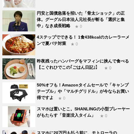
円安と国債急落を招いた「骨太ショック」の正
体。グーグル日本法人元社長が斬る「選択と集
中」なき成長戦略
★ 0
4ステップでできる！ 1食438kcalのカレーラーメ
ンで夏バテ対策
★ 0
昨夜残ったハンバーグをマフィンに挟んで食べる
【こぐれひでこの｢ごはん日記｣】
★ 0
50%オフも！Amazonタイムセールで「キャンプ
テーブル」や「マルチグリドル」が今ならお買い
得ですよ
★ 0
スマホは置いとこ。SHANLINGの小型プレーヤー
がもたらす「音楽没入タイム」
★ 0
スマホに20万円も払う前に、モトローラの