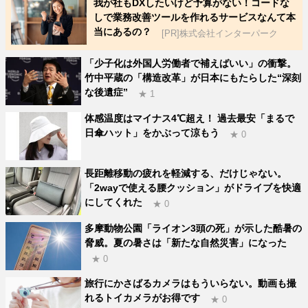
我が社もDXしたいけど予算がない！コードな
しで業務改善ツールを作れるサービスなんて本
当にあるの？
[PR]株式会社インターパーク
「少子化は外国人労働者で補えばいい」の衝撃。
竹中平蔵の「構造改革」が日本にもたらした“深刻
な後遺症”
★ 1
体感温度はマイナス4℃超え！ 過去最安「まるで
日傘ハット」をかぶって涼もう
★ 0
長距離移動の疲れを軽減する、だけじゃない。
「2wayで使える腰クッション」がドライブを快適
にしてくれた
★ 0
多摩動物公園「ライオン3頭の死」が示した酷暑の
脅威。夏の暑さは「新たな自然災害」になった
★ 0
旅行にかさばるカメラはもういらない。動画も撮
れるトイカメラがお得です
★ 0