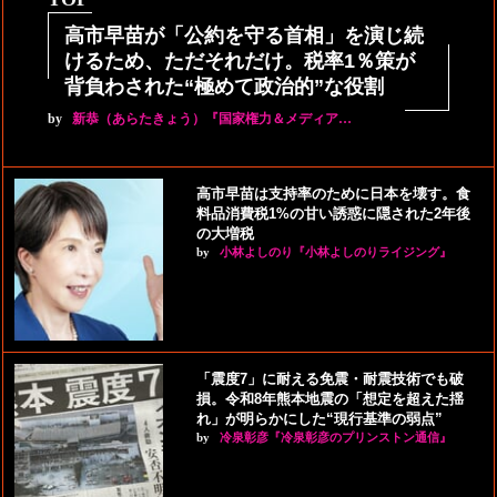
高市早苗が「公約を守る首相」を演じ続
けるため、ただそれだけ。税率1％策が
背負わされた“極めて政治的”な役割
by
新恭（あらたきょう）『国家権力＆メディア…
高市早苗は支持率のために日本を壊す。食
料品消費税1%の甘い誘惑に隠された2年後
の大増税
by
小林よしのり『小林よしのりライジング』
「震度7」に耐える免震・耐震技術でも破
損。令和8年熊本地震の「想定を超えた揺
れ」が明らかにした“現行基準の弱点”
by
冷泉彰彦『冷泉彰彦のプリンストン通信』