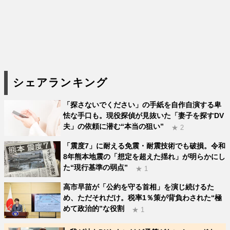
シェアランキング
「探さないでください」の手紙を自作自演する卑
怯な手口も。現役探偵が見抜いた「妻子を探すDV
夫」の依頼に潜む“本当の狙い”
★ 2
「震度7」に耐える免震・耐震技術でも破損。令和
8年熊本地震の「想定を超えた揺れ」が明らかにし
た“現行基準の弱点”
★ 1
高市早苗が「公約を守る首相」を演じ続けるた
め、ただそれだけ。税率1％策が背負わされた“極
めて政治的”な役割
★ 1