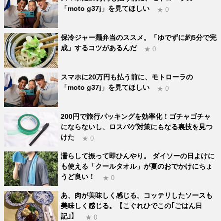
「moto g37j」を見てほしい
★ 0
保冷ジャー麺弁当のススメ。「ゆでずに約5分で完
成」するコツがあるんだ
★ 0
スマホに20万円も払う前に、モトローラの
「moto g37j」を見てほしい
★ 0
200円で旅行パッキングを効率化！ゴチャゴチャ
にならないし、ロスバゲ対策にもなる裏技を見つ
けた
★ 0
濡らして振って即ひんやり。 ダイソーの日よけに
も使える「クールタオル」が夏のおでかけにちょ
うど良い！
★ 0
あ、肉が美味しく感じる。コッテリしたソースも
美味しく感じる。【こぐれひでこの｢ごはん日
記｣】
★ 0