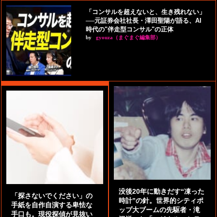
「コンサルを超えないと、生き残れない」
──元証券会社社長・澤田聖陽が語る、AI
時代の"伴走型コンサル"の正体
by
gyouza（まぐまぐ編集部）
没後20年に動きだす“凍った
「探さないでください」の
時計”の針。世界的シティポ
手紙を自作自演する卑怯な
ップ大ブームの先駆者・滝
手口も。現役探偵が見抜い