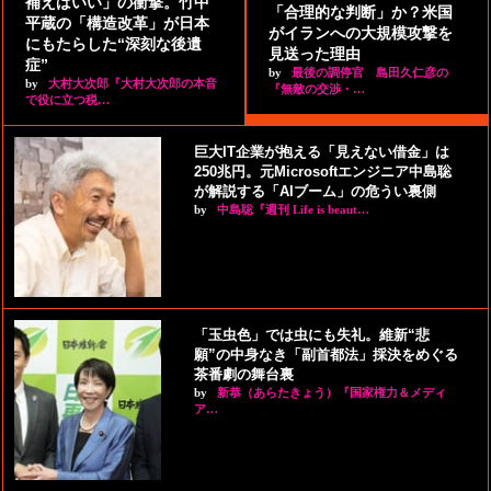
補えばいい」の衝撃。竹中
「合理的な判断」か？米国
平蔵の「構造改革」が日本
がイランへの大規模攻撃を
にもたらした“深刻な後遺
見送った理由
症”
by
最後の調停官 島田久仁彦の
by
大村大次郎『大村大次郎の本音
『無敵の交渉・…
で役に立つ税…
巨大IT企業が抱える「見えない借金」は
250兆円。元Microsoftエンジニア中島聡
が解説する「AIブーム」の危うい裏側
by
中島聡『週刊 Life is beaut…
「玉虫色」では虫にも失礼。維新“悲
願”の中身なき「副首都法」採決をめぐる
茶番劇の舞台裏
by
新恭（あらたきょう）『国家権力＆メディ
ア…