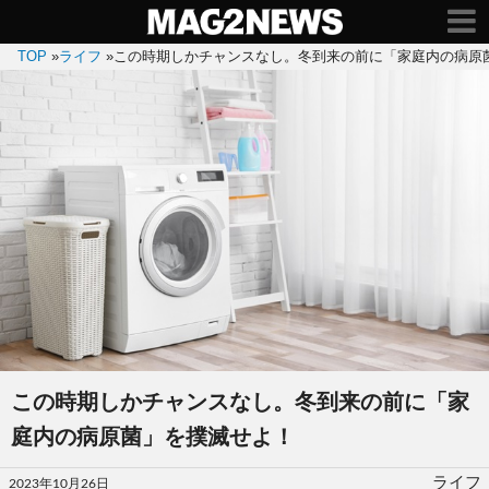
TOP
»
ライフ
»
この時期しかチャンスなし。冬到来の前に「家庭内の病原
この時期しかチャンスなし。冬到来の前に「家
庭内の病原菌」を撲滅せよ！
投
ライフ
2023年10月26日