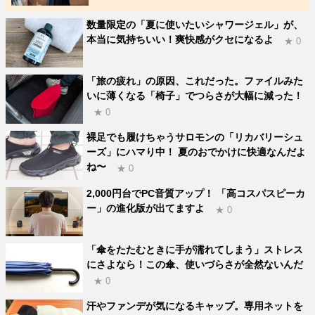
数量限定の「夏に使いたいシャワージェル」が、
本当に気持ちいい！爽快感がクセになるよ
★ 0
「旅の疲れ」の原因、これだった。ファイルみた
いに薄くなる「椅子」でつらさが大幅に減った！
★ 0
裸足でも履けちゃうサロモンの「リカバリーシュ
ーズ」にハマり中！ 夏のおでかけに快適なんだよ
ね〜
★ 0
2,000円台でPC音質アップ！ 「高コスパスピーカ
ー」の進化版が出てますよ
★ 0
「傘をたたむときに手が濡れてしまう」ストレス
にさよなら！この傘、使いづらさが全然ないんだ
★ 0
汗やファンデが気になるキャップ。専用ネットを