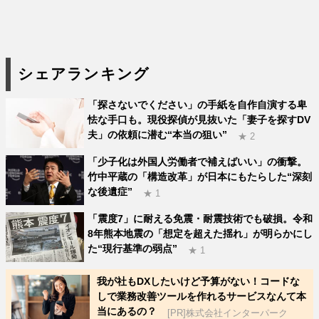
シェアランキング
「探さないでください」の手紙を自作自演する卑
怯な手口も。現役探偵が見抜いた「妻子を探すDV
夫」の依頼に潜む“本当の狙い”
★ 2
「少子化は外国人労働者で補えばいい」の衝撃。
竹中平蔵の「構造改革」が日本にもたらした“深刻
な後遺症”
★ 1
「震度7」に耐える免震・耐震技術でも破損。令和
8年熊本地震の「想定を超えた揺れ」が明らかにし
た“現行基準の弱点”
★ 1
我が社もDXしたいけど予算がない！コードな
しで業務改善ツールを作れるサービスなんて本
当にあるの？
[PR]株式会社インターパーク