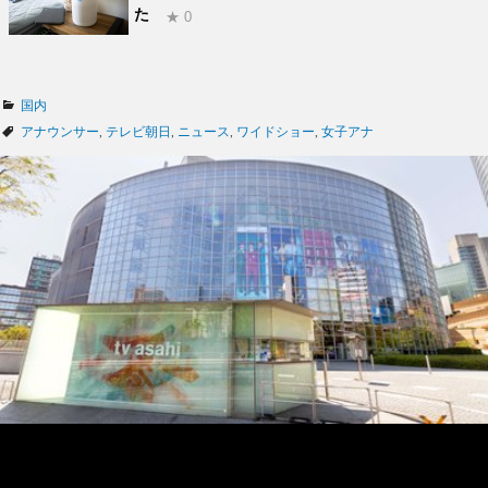
た
★ 0
カ
国内
テ
タ
アナウンサー
,
テレビ朝日
,
ニュース
,
ワイドショー
,
女子アナ
ゴ
グ
リ
ー