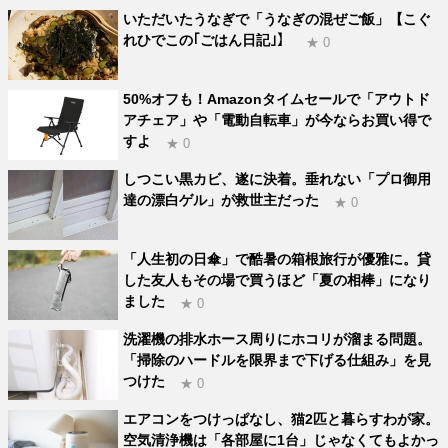
いただいたうなぎで「うなぎの混ぜご飯」【こぐ
れひでこの｢ごはん日記｣】
★ 0
50%オフも！Amazonタイムセールで「アウトド
アチェア」や「電動自転車」が今ならお買い得で
すよ
★ 0
しつこい黒カビ、遂に決着。垂れない「プロ御用
達の漂白ゲル」が救世主だった
★ 0
「人生初の日傘」で酷暑の箱根旅行が優雅に。貸
した友人もその場で買うほど「夏の相棒」になり
ました
★ 0
洗濯機の排水ホース周りにホコリが溜まる問題。
「掃除のハードルを限界まで下げる仕組み」を見
つけた
★ 0
エアコンをつけっぱなし、猫2匹と暮らすわが家。
空気清浄機は「各部屋に1台」じゃなくてもよかっ