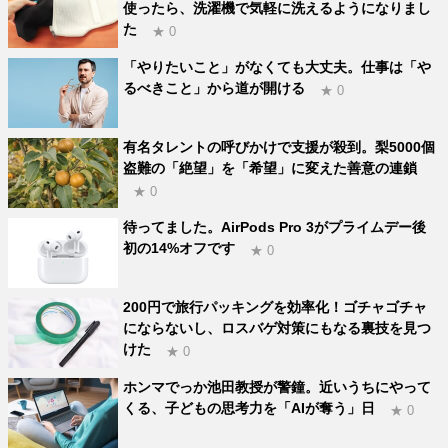
使ったら、洗濯機で気軽に洗えるようになりまし
た
★ 0
「やりたいこと」がなくても大丈夫。仕事は「や
るべきこと」から道が開ける
★ 0
有名タレントの呼びかけで支援が殺到。梨5000個
盗難の「絶望」を「希望」に変えた善意の連鎖
★ 0
待ってました。AirPods Pro 3がプライムデー後
初の14%オフです
★ 0
200円で旅行パッキングを効率化！ゴチャゴチャ
にならないし、ロスバゲ対策にもなる裏技を見つ
けた
★ 0
ホンマでっか池田教授が警鐘。近いうちにやって
くる、子どもの思考力を「AIが奪う」日
★ 0