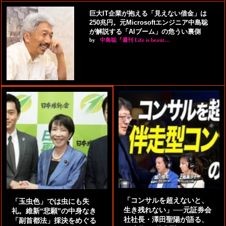
巨大IT企業が抱える「見えない借金」は
250兆円。元Microsoftエンジニア中島聡
が解説する「AIブーム」の危うい裏側
by
中島聡『週刊 Life is beaut…
「コンサルを超えないと、
「玉虫色」では虫にも失
生き残れない」──元証券会
礼。維新“悲願”の中身なき
社社長・澤田聖陽が語る、
「副首都法」採決をめぐる