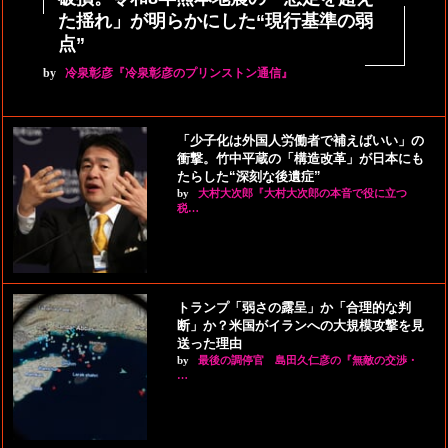
た揺れ」が明らかにした“現行基準の弱
点”
by
冷泉彰彦『冷泉彰彦のプリンストン通信』
「少子化は外国人労働者で補えばいい」の
衝撃。竹中平蔵の「構造改革」が日本にも
たらした“深刻な後遺症”
by
大村大次郎『大村大次郎の本音で役に立つ
税…
トランプ「弱さの露呈」か「合理的な判
断」か？米国がイランへの大規模攻撃を見
送った理由
by
最後の調停官 島田久仁彦の『無敵の交渉・
…