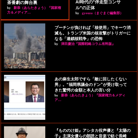
AI時代の"伴走型コンサ
茶番劇の舞台裏
ル"の正体
by
新恭（あらたきょう）『国家権
力＆メディア…
by
gyouza（まぐまぐ編集部）
プーチンが負ければ「核使用」でキーウ消
滅も。トランプ米国の核攻撃がトリガーに
なる「連鎖核戦争」の恐怖
by
津田慶治『国際戦略コラム有料版』
あの麻生太郎ですら「敵に回したくない
男」。“福岡県議会のドン”が受け取って
きた驚愕の金額と本人の言い分
by
新恭（あらたきょう）『国家権力＆メディ
ア…
『もののけ姫』アシタカ役声優と『太陽の
子』主演女優らの朗読と音楽で紡ぐ長崎