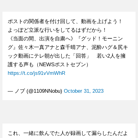
ポストの関係者を付け回して、動画を上げよう！
よっぽど立派な行いをしてるはずだから！
《当面の間、出演を自粛へ》『グッド！モーニン
グ』佐々木一真アナと森千晴アナ、泥酔ハグ＆尻キ
ック動画にテレ朝が出した「回答」 若い2人を擁
護する声も（NEWSポストセブン）
https://t.co/js91vVmWhR
— ノブ (@1109NNobu)
October 31, 2023
これ、一緒に飲んでた人が録画して漏らしたんだよ