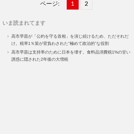
ページ:
固
1
固
2
,
定
定
いま読まれてます
ペ
ペ
高市早苗が「公約を守る首相」を演じ続けるため、ただそれだ
ー
ー
け。税率1％策が背負わされた“極めて政治的”な役割
ジ
ジ
高市早苗は支持率のために日本を壊す。食料品消費税1%の甘い
誘惑に隠された2年後の大増税