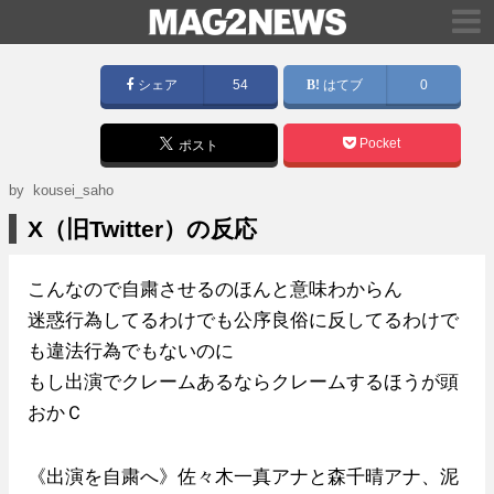
シェア
54
はてブ
0
Pocket
ポスト
by kousei_saho
X（旧Twitter）の反応
こんなので自粛させるのほんと意味わからん
迷惑行為してるわけでも公序良俗に反してるわけで
も違法行為でもないのに
もし出演でクレームあるならクレームするほうが頭
おかＣ
《出演を自粛へ》佐々木一真アナと森千晴アナ、泥