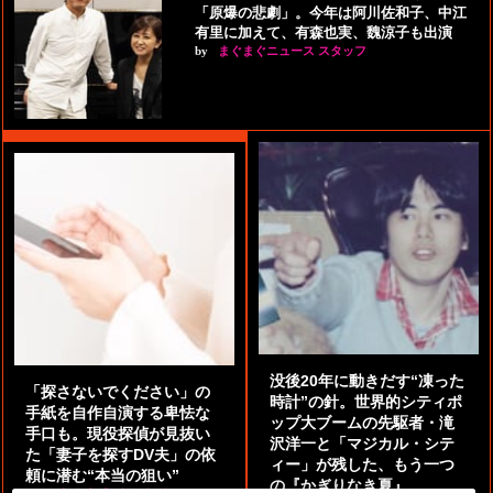
「原爆の悲劇」。今年は阿川佐和子、中江
有里に加えて、有森也実、魏涼子も出演
by
まぐまぐニュース スタッフ
没後20年に動きだす“凍った
「探さないでください」の
時計”の針。世界的シティポ
手紙を自作自演する卑怯な
ップ大ブームの先駆者・滝
手口も。現役探偵が見抜い
沢洋一と「マジカル・シテ
た「妻子を探すDV夫」の依
ィー」が残した、もう一つ
頼に潜む“本当の狙い”
の『かぎりなき夏』