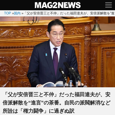
TOP
»
国内
»
「父が安倍晋三と不仲」だった福田達夫が、安倍派解散を“進
「父が安倍晋三と不仲」だった福田達夫が、安
倍派解散を“進言”の茶番。自民の派閥解消など
所詮は「権力闘争」に過ぎぬ訳