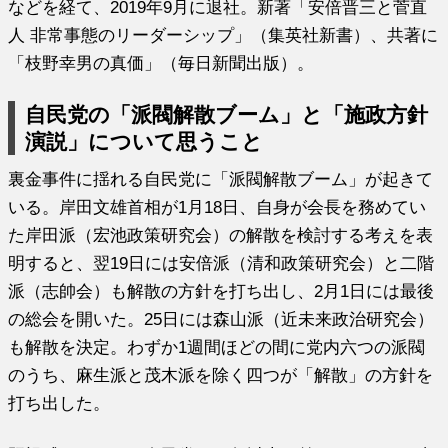
などを経て、2019年9月に退社。新著「安倍晋三と菅直
人 非常事態のリーダーシップ」（集英社新書）、共著に
「枝野幸男の真価」（毎日新聞出版）。
自民党の「派閥解散ブーム」と「施政方針
演説」について思うこと
裏金事件に揺れる自民党に「派閥解散ブーム」が起きて
いる。岸田文雄首相が1月18日、自身が会長を務めてい
た岸田派（宏池政策研究会）の解散を検討する考えを表
明すると、翌19日には安倍派（清和政策研究会）と二階
派（志帥会）も解散の方針を打ち出し、2月1日には最後
の総会を開いた。25日には森山派（近未来政治研究会）
も解散を決定。わずか1週間ほどの間に党内六つの派閥
のうち、麻生派と茂木派を除く四つが「解散」の方針を
打ち出した。