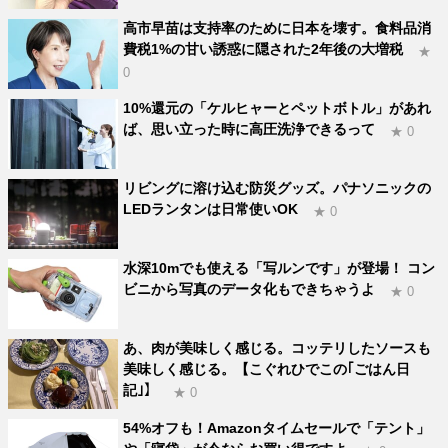
高市早苗は支持率のために日本を壊す。食料品消
費税1%の甘い誘惑に隠された2年後の大増税
★
0
10%還元の「ケルヒャーとペットボトル」があれ
ば、思い立った時に高圧洗浄できるって
★ 0
リビングに溶け込む防災グッズ。パナソニックの
LEDランタンは日常使いOK
★ 0
水深10mでも使える「写ルンです」が登場！ コン
ビニから写真のデータ化もできちゃうよ
★ 0
あ、肉が美味しく感じる。コッテリしたソースも
美味しく感じる。【こぐれひでこの｢ごはん日
記｣】
★ 0
54%オフも！Amazonタイムセールで「テント」