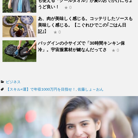
も使える「クールタオル」が夏のおでかけにちょ
うど良い！
★ 0
あ、肉が美味しく感じる。コッテリしたソースも
美味しく感じる。【こぐれひでこの｢ごはん日
記｣】
★ 0
バッグインの小サイズで「30時間キンキン保
冷」。宇宙服素材が鍵なんだってさ
★ 0
カ
ビジネス
テ
タ
【スキル×運】で年収1000万円を目指せ！
,
佐藤しょ～おん
ゴ
グ
リ
ー