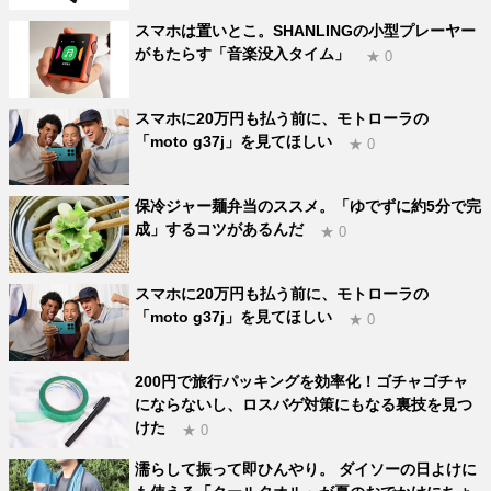
スマホは置いとこ。SHANLINGの小型プレーヤー
がもたらす「音楽没入タイム」
★ 0
スマホに20万円も払う前に、モトローラの
「moto g37j」を見てほしい
★ 0
保冷ジャー麺弁当のススメ。「ゆでずに約5分で完
成」するコツがあるんだ
★ 0
スマホに20万円も払う前に、モトローラの
「moto g37j」を見てほしい
★ 0
200円で旅行パッキングを効率化！ゴチャゴチャ
にならないし、ロスバゲ対策にもなる裏技を見つ
けた
★ 0
濡らして振って即ひんやり。 ダイソーの日よけに