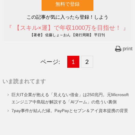
この記事が気に入ったら登録！しよう
『 【スキル×運】で年収1000万を目指せ！ 』
【著者】 佐藤しょ～おん 【発行周期】 平日刊
print
ページ:
固
1
固
2
,
定
定
いま読まれてます
ペ
ペ
巨大IT企業が抱える「見えない借金」は250兆円。元Microsoft
ー
ー
エンジニア中島聡が解説する「AIブーム」の危うい裏側
ジ
ジ
7pay事件が結んだ縁。PayPayとセブン＆アイ資本提携の背景