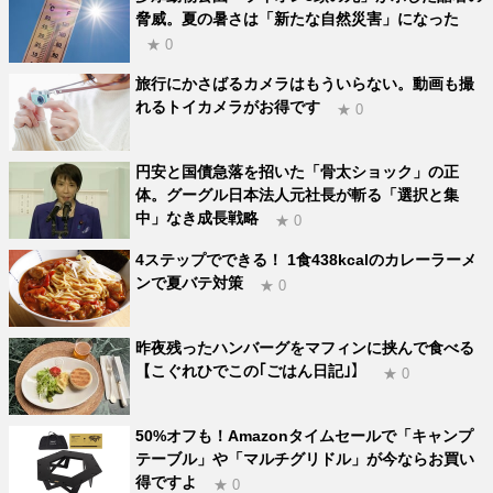
脅威。夏の暑さは「新たな自然災害」になった
★ 0
旅行にかさばるカメラはもういらない。動画も撮
れるトイカメラがお得です
★ 0
円安と国債急落を招いた「骨太ショック」の正
体。グーグル日本法人元社長が斬る「選択と集
中」なき成長戦略
★ 0
4ステップでできる！ 1食438kcalのカレーラーメ
ンで夏バテ対策
★ 0
昨夜残ったハンバーグをマフィンに挟んで食べる
【こぐれひでこの｢ごはん日記｣】
★ 0
50%オフも！Amazonタイムセールで「キャンプ
テーブル」や「マルチグリドル」が今ならお買い
得ですよ
★ 0