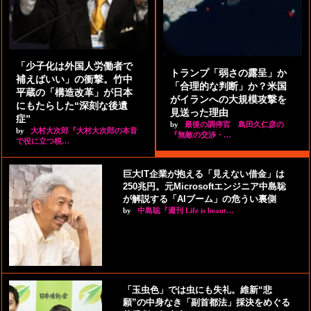
「少子化は外国人労働者で
トランプ「弱さの露呈」か
補えばいい」の衝撃。竹中
「合理的な判断」か？米国
平蔵の「構造改革」が日本
がイランへの大規模攻撃を
にもたらした“深刻な後遺
見送った理由
症”
by
最後の調停官 島田久仁彦の
by
大村大次郎『大村大次郎の本音
『無敵の交渉・…
で役に立つ税…
巨大IT企業が抱える「見えない借金」は
250兆円。元Microsoftエンジニア中島聡
が解説する「AIブーム」の危うい裏側
by
中島聡『週刊 Life is beaut…
「玉虫色」では虫にも失礼。維新“悲
願”の中身なき「副首都法」採決をめぐる