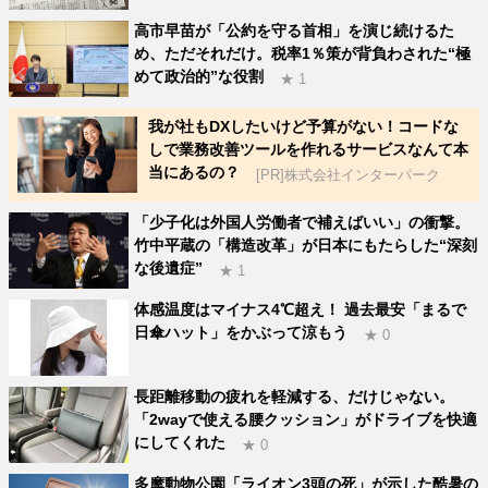
高市早苗が「公約を守る首相」を演じ続けるた
め、ただそれだけ。税率1％策が背負わされた“極
めて政治的”な役割
★ 1
我が社もDXしたいけど予算がない！コードな
しで業務改善ツールを作れるサービスなんて本
当にあるの？
[PR]株式会社インターパーク
「少子化は外国人労働者で補えばいい」の衝撃。
竹中平蔵の「構造改革」が日本にもたらした“深刻
な後遺症”
★ 1
体感温度はマイナス4℃超え！ 過去最安「まるで
日傘ハット」をかぶって涼もう
★ 0
長距離移動の疲れを軽減する、だけじゃない。
「2wayで使える腰クッション」がドライブを快適
にしてくれた
★ 0
多摩動物公園「ライオン3頭の死」が示した酷暑の