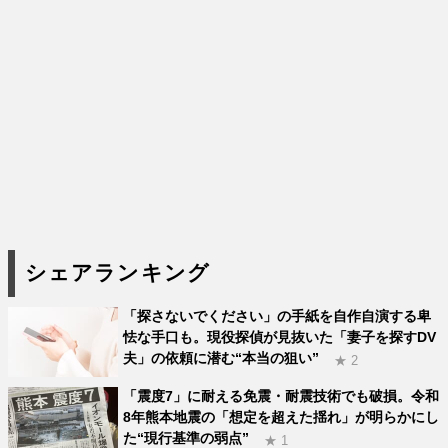
シェアランキング
「探さないでください」の手紙を自作自演する卑
怯な手口も。現役探偵が見抜いた「妻子を探すDV
夫」の依頼に潜む“本当の狙い”
★ 2
「震度7」に耐える免震・耐震技術でも破損。令和
8年熊本地震の「想定を超えた揺れ」が明らかにし
た“現行基準の弱点”
★ 1