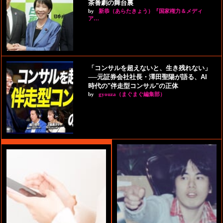
茶番劇の舞台裏
by
新恭（あらたきょう）『国家権力＆メディ
ア…
「コンサルを超えないと、生き残れない」
──元証券会社社長・澤田聖陽が語る、AI
時代の"伴走型コンサル"の正体
by
gyouza（まぐまぐ編集部）