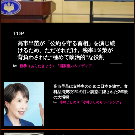
TOP
高市早苗が「公約を守る首相」を演じ続
けるため、ただそれだけ。税率1％策が
背負わされた“極めて政治的”な役割
by
新恭（あらたきょう）『国家権力＆メディア…
高市早苗は支持率のために日本を壊す。食
料品消費税1%の甘い誘惑に隠された2年後
の大増税
by
小林よしのり『小林よしのりライジング』