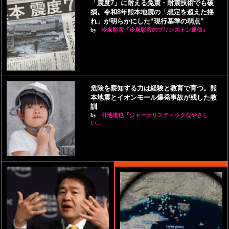
「震度7」に耐える免震・耐震技術でも破
損。令和8年熊本地震の「想定を超えた揺
れ」が明らかにした“現行基準の弱点”
by
冷泉彰彦『冷泉彰彦のプリンストン通信』
危険を察知する力は経験と教育で育つ。熊
本地震とイオンモール爆発事故が残した教
訓
by
引地達也『ジャーナリスティックなやさし
い…