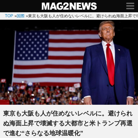
TOP
»
国際
»
東京も大阪も人が住めないレベルに。避けられぬ海面上昇で壊
東京も大阪も人が住めないレベルに。避けられ
ぬ海面上昇で壊滅する大都市と米トランプ再選
で進む“さらなる地球温暖化”