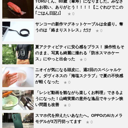
TORUくん、80歳（傘寿）になりました。みなさ
んお祝い、ありがとう！！！！【こぐれひでこの
｢ごはん日記｣】
★ 0
サンコーの新作マグネットケーブルは全盛り。奪
うのは「絡まりストレス」だけ
★ 0
夏アクティビティに安心感をプラス！ 操作性もそ
のまま、写真も綺麗に撮れる「防水スマホケー
ス」にやっと出会った
★ 0
ニオイが気になる頭皮に、週2回のスペシャルケ
ア。ダヴィネスの「海塩スクラブ」で夏の不快感
が軽くなった
★ 0
「レシピ動画を観ながら楽しくお料理」できるよ
うになった！山崎実業の意外な逸品でキッチン狭
い問題も改善
★ 0
スマホ代を抑えたいあなたへ。OPPOのAIカメラ
モデルが3万円切ってます
★ 0