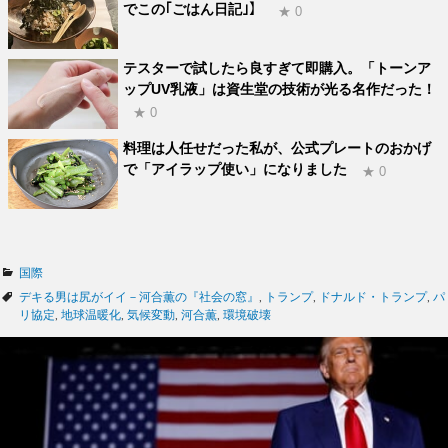
でこの｢ごはん日記｣】
★ 0
テスターで試したら良すぎて即購入。「トーンア
ップUV乳液」は資生堂の技術が光る名作だった！
★ 0
料理は人任せだった私が、公式プレートのおかげ
で「アイラップ使い」になりました
★ 0
カ
国際
テ
タ
デキる男は尻がイイ－河合薫の『社会の窓』
,
トランプ
,
ドナルド・トランプ
,
パ
ゴ
グ
リ協定
,
地球温暖化
,
気候変動
,
河合薫
,
環境破壊
リ
ー