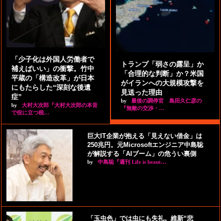
「少子化は外国人労働者で
トランプ「弱さの露呈」か
補えばいい」の衝撃。竹中
「合理的な判断」か？米国
平蔵の「構造改革」が日本
がイランへの大規模攻撃を
にもたらした“深刻な後遺
見送った理由
症”
by
最後の調停官 島田久仁彦の
by
大村大次郎『大村大次郎の本音
『無敵の交渉・…
で役に立つ税…
巨大IT企業が抱える「見えない借金」は
250兆円。元Microsoftエンジニア中島聡
が解説する「AIブーム」の危うい裏側
by
中島聡『週刊 Life is beaut…
「玉虫色」では虫にも失礼。維新“悲