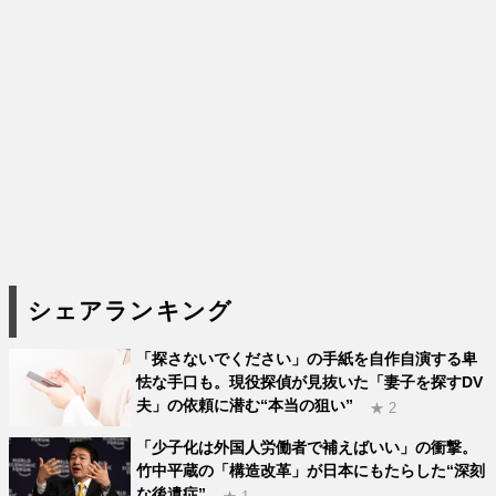
シェアランキング
「探さないでください」の手紙を自作自演する卑
怯な手口も。現役探偵が見抜いた「妻子を探すDV
夫」の依頼に潜む“本当の狙い”
★ 2
「少子化は外国人労働者で補えばいい」の衝撃。
竹中平蔵の「構造改革」が日本にもたらした“深刻
な後遺症”