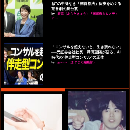
願”の中身なき「副首都法」採決をめぐる
茶番劇の舞台裏
by
新恭（あらたきょう）『国家権力＆メディ
ア…
「コンサルを超えないと、生き残れない」
──元証券会社社長・澤田聖陽が語る、AI
時代の"伴走型コンサル"の正体
by
gyouza（まぐまぐ編集部）