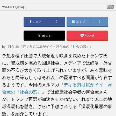
投
国際
2024年11月14日
稿
日:
シェア
2
はてブ
2
Pocket
ポスト
by
河合 薫『デキる男は尻がイイ－河合薫の『社会の窓』』
予想を覆す圧勝で大統領返り咲きを決めたトランプ氏
に、警戒感を高める国際社会。メディアでは経済・外交
面の不安が大きく取り上げられていますが、ある意味そ
れらと同等もしくはそれ以上の憂慮すべき問題が存在す
るようです。今回のメルマガ『
デキる男は尻がイイ－河
合薫の『社会の窓』
』では健康社会学者の河合薫さん
が、トランプ再選が加速させかねないこれまで以上の地
球温暖化を懸念。さらに予想されうる「温暖化最悪の事
態」を紹介しています。