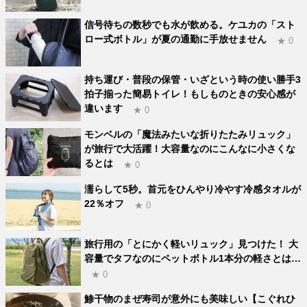
信号待ちの数秒でも水が飲める。ケユカの「スト
ロー式ボトル」が夏の通勤に手放せません
★ 0
持ち運び・普段の保管・いざという時の使い勝手3
拍子揃った簡易トイレ！もしものときの安心感が
違います
★ 0
モンベルの「魔法みたいな折りたたみリュック」
が旅行で大活躍！大容量なのにこんなに小さくな
るとは
★ 0
濡らして5秒。首元をひんやり冷やす冷感タオルが
22％オフ
★ 0
旅行用の「とにかく軽いリュック」見つけた！ 大
容量でタフなのにペットボトル1本分の軽さとは…
★ 0
鯵干物のまぜ寿司が意外にも美味しい【こぐれひ