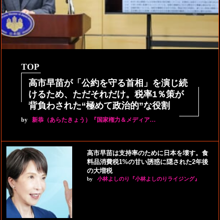
TOP
高市早苗が「公約を守る首相」を演じ続
けるため、ただそれだけ。税率1％策が
背負わされた“極めて政治的”な役割
by
新恭（あらたきょう）『国家権力＆メディア…
高市早苗は支持率のために日本を壊す。食
料品消費税1%の甘い誘惑に隠された2年後
の大増税
by
小林よしのり『小林よしのりライジング』