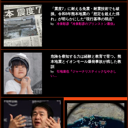
「震度7」に耐える免震・耐震技術でも破
損。令和8年熊本地震の「想定を超えた揺
れ」が明らかにした“現行基準の弱点”
by
冷泉彰彦『冷泉彰彦のプリンストン通信』
危険を察知する力は経験と教育で育つ。熊
本地震とイオンモール爆発事故が残した教
訓
by
引地達也『ジャーナリスティックなやさし
い…