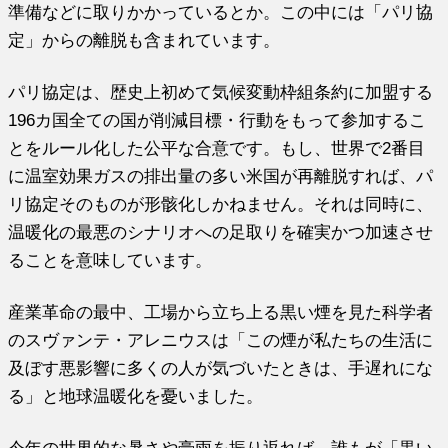
準備などに取りかかっているとか。この中には「パリ協
定」からの離脱も含まれています。
パリ協定は、歴史上初めて気候変動枠組条約に加盟する
196カ国全ての国が削減目標・行動をもって参加するこ
とをルール化した公平な合意です。もし、世界で2番目
に温室効果ガスの排出量の多い米国が再離脱すれば、パ
リ協定そのものが形骸化しかねません。それは同時に、
温暖化の最悪のシナリオへの足取りを確実かつ加速させ
ることを意味しています。
産業革命の最中、工場から立ち上る黒い煙を見た科学者
のスヴァンテ・アレニウスは「この煙が私たちの生活に
及ぼす悪影響に多くの人が気づいたときは、手遅れにな
る」と地球温暖化を憂いました。
今年の世界的な暑さや豪雨を振り返れば、誰もが「黒い