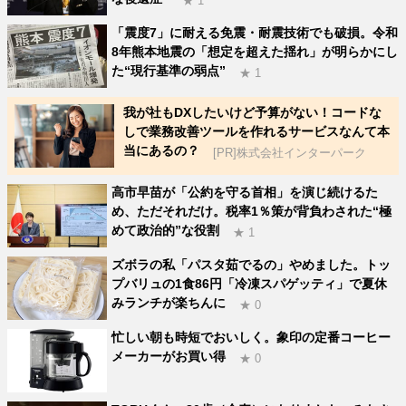
★ 1
「震度7」に耐える免震・耐震技術でも破損。令和
8年熊本地震の「想定を超えた揺れ」が明らかにし
た“現行基準の弱点”
★ 1
我が社もDXしたいけど予算がない！コードな
しで業務改善ツールを作れるサービスなんて本
当にあるの？
[PR]株式会社インターパーク
高市早苗が「公約を守る首相」を演じ続けるた
め、ただそれだけ。税率1％策が背負わされた“極
めて政治的”な役割
★ 1
ズボラの私「パスタ茹でるの」やめました。トッ
プバリュの1食86円「冷凍スパゲッティ」で夏休
みランチが楽ちんに
★ 0
忙しい朝も時短でおいしく。象印の定番コーヒー
メーカーがお買い得
★ 0