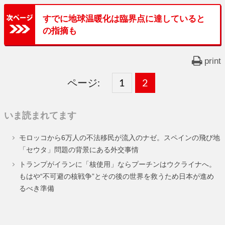
すでに地球温暖化は臨界点に達していると
の指摘も
print
ページ:
固
1
固
2
,
定
定
いま読まれてます
ペ
ペ
モロッコから6万人の不法移民が流入のナゼ。スペインの飛び地
ー
ー
「セウタ」問題の背景にある外交事情
ジ
ジ
トランプがイランに「核使用」ならプーチンはウクライナへ。
もはや“不可避の核戦争”とその後の世界を救うため日本が進め
るべき準備