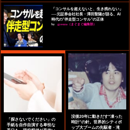
「コンサルを超えないと、生き残れない」
──元証券会社社長・澤田聖陽が語る、AI
時代の"伴走型コンサル"の正体
by
gyouza（まぐまぐ編集部）
没後20年に動きだす“凍った
「探さないでください」の
時計”の針。世界的シティポ
手紙を自作自演する卑怯な
ップ大ブームの先駆者・滝