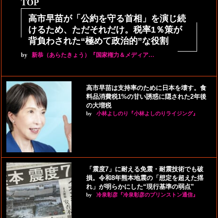
TOP
高市早苗が「公約を守る首相」を演じ続
けるため、ただそれだけ。税率1％策が
背負わされた“極めて政治的”な役割
by
新恭（あらたきょう）『国家権力＆メディア…
高市早苗は支持率のために日本を壊す。食
料品消費税1%の甘い誘惑に隠された2年後
の大増税
by
小林よしのり『小林よしのりライジング』
「震度7」に耐える免震・耐震技術でも破
損。令和8年熊本地震の「想定を超えた揺
れ」が明らかにした“現行基準の弱点”
by
冷泉彰彦『冷泉彰彦のプリンストン通信』