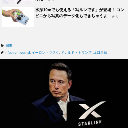
水深10mでも使える「写ルンです」が登場！ コン
ビニから写真のデータ化もできちゃうよ
★ 0
カ
国際
テ
タ
j-fashion journal
,
イーロン・マスク
,
ドナルド・トランプ
,
坂口昌章
ゴ
グ
リ
ー