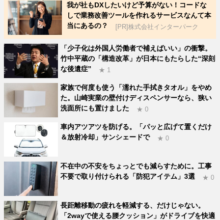
我が社もDXしたいけど予算がない！コードな
しで業務改善ツールを作れるサービスなんて本
当にあるの？
[PR]株式会社インターパーク
「少子化は外国人労働者で補えばいい」の衝撃。
竹中平蔵の「構造改革」が日本にもたらした“深刻
な後遺症”
★ 1
家族で何度も使う「濡れた手拭きタオル」をやめ
た。山崎実業の壁付けディスペンサーなら、狭い
洗面所にも置けました
★ 0
車内アツアツを防げる。「パッと広げて置くだけ
＆放射冷却」サンシェードで
★ 0
不在中の不安をちょっとでも減らすために。工事
不要で取り付けられる「防犯アイテム」3選
★ 0
長距離移動の疲れを軽減する、だけじゃない。
「2wayで使える腰クッション」がドライブを快適