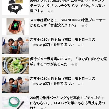
50%オフも！Amazonタイムセールで「キャンプ
テーブル」や「マルチグリドル」が今ならお買い
得ですよ
★ 0
スマホは置いとこ。SHANLINGの小型プレーヤー
がもたらす「音楽没入タイム」
★ 0
スマホに20万円も払う前に、モトローラの
「moto g37j」を見てほしい
★ 0
保冷ジャー麺弁当のススメ。「ゆでずに約5分で完
成」するコツがあるんだ
★ 0
スマホに20万円も払う前に、モトローラの
「moto g37j」を見てほしい
★ 0
200円で旅行パッキングを効率化！ゴチャゴチャ
にならないし、ロスバゲ対策にもなる裏技を見つ
けた
★ 0