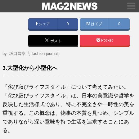
シェア
9
はてブ
0
Pocket
ポスト
by
坂口昌章『j-fashion journal』
3.大型化から小型化へ
「侘び寂びライフスタイル」について考えてみたい。
「侘び寂びライフスタイル」は、日本の美意識や哲学を
反映した生活様式であり、特に不完全さや一時性の美を
重視する。この概念は、物事の本質を見つめ、シンプル
でありながら深い意味を持つ生活を追求することにあ
る。