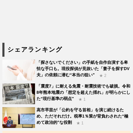
シェアランキング
「探さないでください」の手紙を自作自演する卑
怯な手口も。現役探偵が見抜いた「妻子を探すDV
夫」の依頼に潜む“本当の狙い”
★ 2
「震度7」に耐える免震・耐震技術でも破損。令和
8年熊本地震の「想定を超えた揺れ」が明らかにし
た“現行基準の弱点”
★ 1
高市早苗が「公約を守る首相」を演じ続けるた
め、ただそれだけ。税率1％策が背負わされた“極
めて政治的”な役割
★ 1