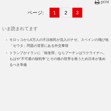
print
ページ:
固
1
固
2
,
固
3
,
定
定
定
いま読まれてます
ペ
ペ
ペ
モロッコから6万人の不法移民が流入のナゼ。スペインの飛び地
ー
ー
ー
「セウタ」問題の背景にある外交事情
ジ
ジ
ジ
トランプがイランに「核使用」ならプーチンはウクライナへ。
もはや“不可避の核戦争”とその後の世界を救うため日本が進め
るべき準備