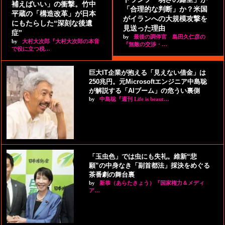
補えばいい」の衝撃。竹中
「合理的な判断」か？米国
平蔵の「構造改革」が日本
がイランへの大規模攻撃を
にもたらした“深刻な後遺
見送った理由
症”
by
最後の調停官 島田久仁彦の
by
大村大次郎『大村大次郎の本音
『無敵の交渉・…
で役に立つ税…
巨大IT企業が抱える「見えない借金」は
250兆円。元Microsoftエンジニア中島聡
が解説する「AIブーム」の危うい裏側
by
中島聡『週刊 Life is beaut…
「玉虫色」では虫にも失礼。維新“悲
願”の中身なき「副首都法」採決をめぐる
茶番劇の舞台裏
by
新恭（あらたきょう）『国家権力＆メディ
ア…