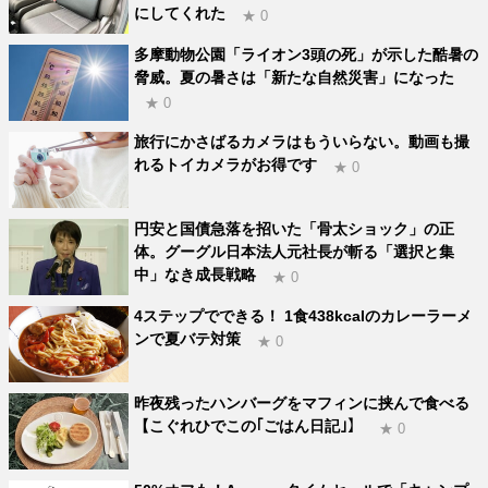
にしてくれた
★ 0
多摩動物公園「ライオン3頭の死」が示した酷暑の
脅威。夏の暑さは「新たな自然災害」になった
★ 0
旅行にかさばるカメラはもういらない。動画も撮
れるトイカメラがお得です
★ 0
円安と国債急落を招いた「骨太ショック」の正
体。グーグル日本法人元社長が斬る「選択と集
中」なき成長戦略
★ 0
4ステップでできる！ 1食438kcalのカレーラーメ
ンで夏バテ対策
★ 0
昨夜残ったハンバーグをマフィンに挟んで食べる
【こぐれひでこの｢ごはん日記｣】
★ 0