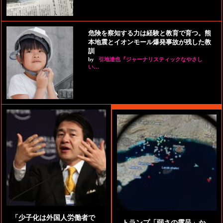
危険を察知する力は経験と教育で育つ。熊
本地震とイオンモール爆発事故が残した教
訓
by
引地達也『ジャーナリスティックなやさし
い…
「少子化は外国人労働者で
トランプ「弱さの露呈」か