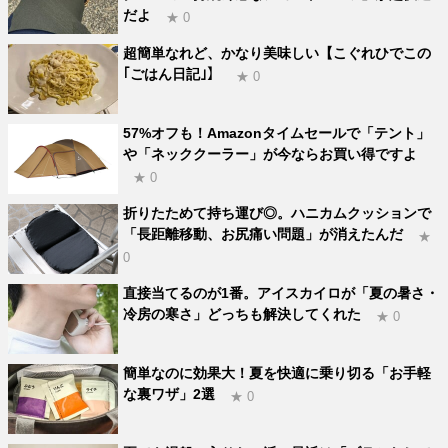
だよ
★ 0
超簡単なれど、かなり美味しい【こぐれひでこの
｢ごはん日記｣】
★ 0
57%オフも！Amazonタイムセールで「テント」
や「ネッククーラー」が今ならお買い得ですよ
★ 0
折りたためて持ち運び◎。ハニカムクッションで
「長距離移動、お尻痛い問題」が消えたんだ
★
0
直接当てるのが1番。アイスカイロが「夏の暑さ・
冷房の寒さ」どっちも解決してくれた
★ 0
簡単なのに効果大！夏を快適に乗り切る「お手軽
な裏ワザ」2選
★ 0