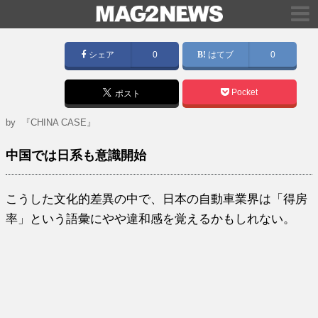
シェア
0
はてブ
0
Pocket
ポスト
by
『CHINA CASE』
中国では日系も意識開始
こうした文化的差異の中で、日本の自動車業界は「得房
率」という語彙にやや違和感を覚えるかもしれない。