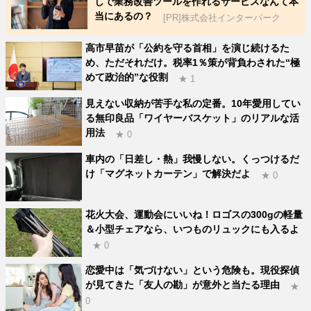
しで業務改善ツールを作れるサービスなんて本
当にあるの？
[PR]株式会社インターパーク
高市早苗が「公約を守る首相」を演じ続けるた
め、ただそれだけ。税率1％策が背負わされた“極
めて政治的”な役割
★ 1
見えない収納が苦手な私の定番。10年愛用してい
る無印良品「ワイヤーバスケット」のリアルな活
用法
★ 0
車内の「日差し・熱」我慢しない。くっつけるだ
け「マグネットカーテン」で解決だよ
★ 0
花火大会、運動会にいいね！ロゴスの300gの軽量
＆小型チェアなら、いつものリュックにも入るよ
★ 0
恋愛中は「気づけない」という危険も。現役探偵
が見てきた「友人の勘」が意外と当たる理由
★
0