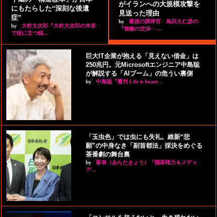
がイランへの大規模攻撃を
にもたらした“深刻な後遺
見送った理由
症”
by
最後の調停官 島田久仁彦の
by
大村大次郎『大村大次郎の本音
『無敵の交渉・…
で役に立つ税…
巨大IT企業が抱える「見えない借金」は
250兆円。元Microsoftエンジニア中島聡
が解説する「AIブーム」の危うい裏側
by
中島聡『週刊 Life is beaut…
「玉虫色」では虫にも失礼。維新“悲
願”の中身なき「副首都法」採決をめぐる
茶番劇の舞台裏
by
新恭（あらたきょう）『国家権力＆メディ
ア…