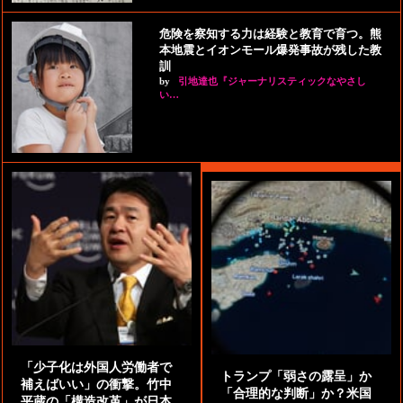
危険を察知する力は経験と教育で育つ。熊
本地震とイオンモール爆発事故が残した教
訓
by
引地達也『ジャーナリスティックなやさし
い…
「少子化は外国人労働者で
トランプ「弱さの露呈」か
補えばいい」の衝撃。竹中
「合理的な判断」か？米国
平蔵の「構造改革」が日本