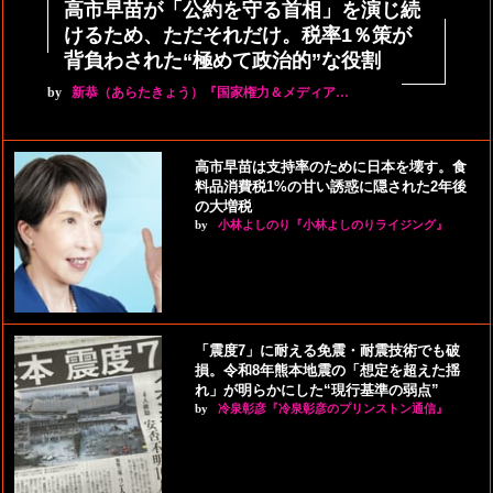
高市早苗が「公約を守る首相」を演じ続
けるため、ただそれだけ。税率1％策が
背負わされた“極めて政治的”な役割
by
新恭（あらたきょう）『国家権力＆メディア…
高市早苗は支持率のために日本を壊す。食
料品消費税1%の甘い誘惑に隠された2年後
の大増税
by
小林よしのり『小林よしのりライジング』
「震度7」に耐える免震・耐震技術でも破
損。令和8年熊本地震の「想定を超えた揺
れ」が明らかにした“現行基準の弱点”
by
冷泉彰彦『冷泉彰彦のプリンストン通信』