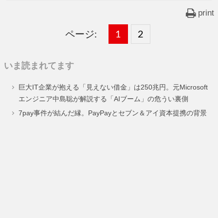
print
ページ:
固
1
固
2
,
定
定
いま読まれてます
ペ
ペ
巨大IT企業が抱える「見えない借金」は250兆円。元Microsoft
ー
ー
エンジニア中島聡が解説する「AIブーム」の危うい裏側
ジ
ジ
7pay事件が結んだ縁。PayPayとセブン＆アイ資本提携の背景