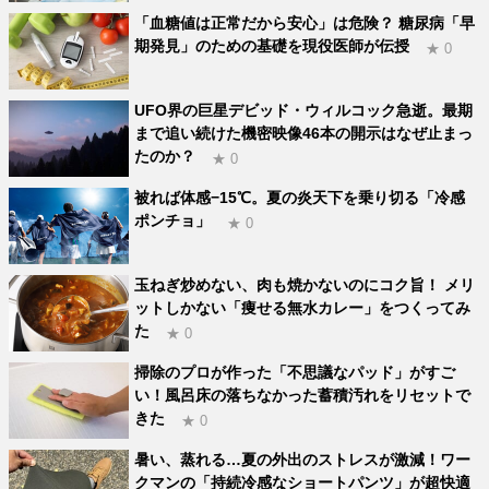
「血糖値は正常だから安心」は危険？ 糖尿病「早
期発見」のための基礎を現役医師が伝授
★ 0
UFO界の巨星デビッド・ウィルコック急逝。最期
まで追い続けた機密映像46本の開示はなぜ止まっ
たのか？
★ 0
被れば体感−15℃。夏の炎天下を乗り切る「冷感
ポンチョ」
★ 0
玉ねぎ炒めない、肉も焼かないのにコク旨！ メリ
ットしかない「痩せる無水カレー」をつくってみ
た
★ 0
掃除のプロが作った「不思議なパッド」がすご
い！風呂床の落ちなかった蓄積汚れをリセットで
きた
★ 0
暑い、蒸れる…夏の外出のストレスが激減！ワー
クマンの「持続冷感なショートパンツ」が超快適