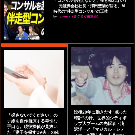
「コンサルを超えないと、生き残れない」
──元証券会社社長・澤田聖陽が語る、AI
時代の"伴走型コンサル"の正体
by
gyouza（まぐまぐ編集部）
没後20年に動きだす“凍った
「探さないでください」の
時計”の針。世界的シティポ
手紙を自作自演する卑怯な
ップ大ブームの先駆者・滝
手口も。現役探偵が見抜い
沢洋一と「マジカル・シテ
た「妻子を探すDV夫」の依