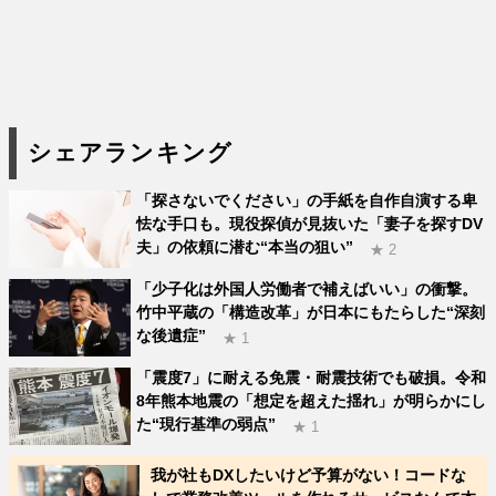
シェアランキング
「探さないでください」の手紙を自作自演する卑
怯な手口も。現役探偵が見抜いた「妻子を探すDV
夫」の依頼に潜む“本当の狙い”
★ 2
「少子化は外国人労働者で補えばいい」の衝撃。
竹中平蔵の「構造改革」が日本にもたらした“深刻
な後遺症”
★ 1
「震度7」に耐える免震・耐震技術でも破損。令和
8年熊本地震の「想定を超えた揺れ」が明らかにし
た“現行基準の弱点”
★ 1
我が社もDXしたいけど予算がない！コードな