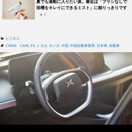
夏でも湯船に入りたい派。最近は「ブラシなしで
浴槽をキレイにできるミスト」に頼りっきりです
★ 0
カ
ビジネス
テ
タ
CHINA CASE
,
EV
,
トヨタ
,
ホンダ
,
中国
,
中国自動車業界
,
日本車
,
自動車
ゴ
グ
リ
ー