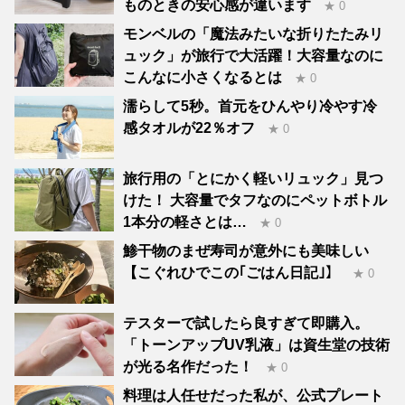
ものときの安心感が違います
★ 0
モンベルの「魔法みたいな折りたたみリ
ュック」が旅行で大活躍！大容量なのに
こんなに小さくなるとは
★ 0
濡らして5秒。首元をひんやり冷やす冷
感タオルが22％オフ
★ 0
旅行用の「とにかく軽いリュック」見つ
けた！ 大容量でタフなのにペットボトル
1本分の軽さとは…
★ 0
鯵干物のまぜ寿司が意外にも美味しい
【こぐれひでこの｢ごはん日記｣】
★ 0
テスターで試したら良すぎて即購入。
「トーンアップUV乳液」は資生堂の技術
が光る名作だった！
★ 0
料理は人任せだった私が、公式プレート