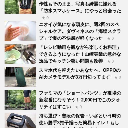
作性もそのまま、写真も綺麗に撮れる
「防水スマホケース」にやっと出会った
★ 0
ニオイが気になる頭皮に、週2回のスペ
シャルケア。ダヴィネスの「海塩スクラ
ブ」で夏の不快感が軽くなった
★ 0
「レシピ動画を観ながら楽しくお料理」
できるようになった！山崎実業の意外な
逸品でキッチン狭い問題も改善
★ 0
スマホ代を抑えたいあなたへ。OPPOの
AIカメラモデルが3万円切ってます
★ 0
ファミマの「ショートパンツ」が夏場の
新定番になりそう！ 2,000円でこのクオ
リティはすごい
★ 0
持ち運び・普段の保管・いざという時の
使い勝手3拍子揃った簡易トイレ！もし