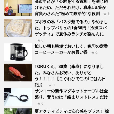
高市早苗が「公約を守る首相」を演じ続
けるため、ただそれだけ。税率1％策が
背負わされた“極めて政治的”な役割
★ 1
ズボラの私「パスタ茹でるの」やめまし
た。トップバリュの1食86円「冷凍スパ
ゲッティ」で夏休みランチが楽ちんに
★ 0
忙しい朝も時短でおいしく。象印の定番
コーヒーメーカーがお買い得
★ 0
TORUくん、80歳（傘寿）になりまし
た。みなさんお祝い、ありがと
う！！！！【こぐれひでこの｢ごはん日
記｣】
★ 0
サンコーの新作マグネットケーブルは全
盛り。奪うのは「絡まりストレス」だけ
★ 0
夏アクティビティに安心感をプラス！ 操