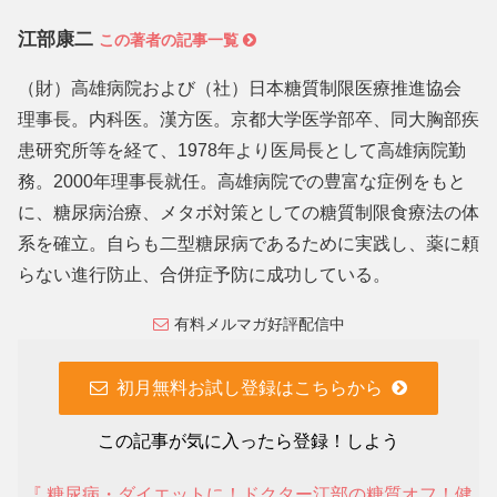
江部康二
この著者の記事一覧
（財）高雄病院および（社）日本糖質制限医療推進協会
理事長。内科医。漢方医。京都大学医学部卒、同大胸部疾
患研究所等を経て、1978年より医局長として高雄病院勤
務。2000年理事長就任。高雄病院での豊富な症例をもと
に、糖尿病治療、メタボ対策としての糖質制限食療法の体
系を確立。自らも二型糖尿病であるために実践し、薬に頼
らない進行防止、合併症予防に成功している。
有料メルマガ好評配信中
初月無料お試し登録はこちらから
この記事が気に入ったら登録！しよう
『 糖尿病・ダイエットに！ドクター江部の糖質オフ！健