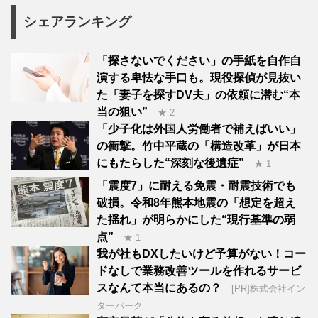
シェアランキング
「探さないでください」の手紙を自作自
演する卑怯な手口も。現役探偵が見抜い
た「妻子を探すDV夫」の依頼に潜む“本
当の狙い”
★ 2
「少子化は外国人労働者で補えばいい」
の衝撃。竹中平蔵の「構造改革」が日本
にもたらした“深刻な後遺症”
★ 1
「震度7」に耐える免震・耐震技術でも
破損。令和8年熊本地震の「想定を超え
た揺れ」が明らかにした“現行基準の弱
点”
★ 1
我が社もDXしたいけど予算がない！コー
ドなしで業務改善ツールを作れるサービ
スなんて本当にあるの？
[PR]株式会社イン
ターパーク