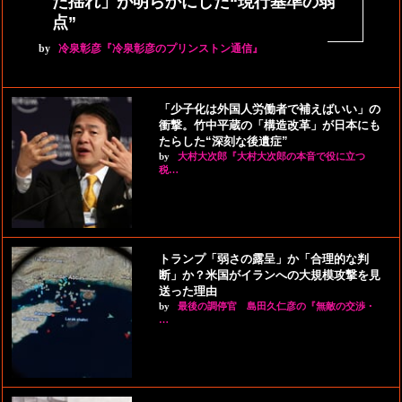
た揺れ」が明らかにした“現行基準の弱
点”
by
冷泉彰彦『冷泉彰彦のプリンストン通信』
「少子化は外国人労働者で補えばいい」の
衝撃。竹中平蔵の「構造改革」が日本にも
たらした“深刻な後遺症”
by
大村大次郎『大村大次郎の本音で役に立つ
税…
トランプ「弱さの露呈」か「合理的な判
断」か？米国がイランへの大規模攻撃を見
送った理由
by
最後の調停官 島田久仁彦の『無敵の交渉・
…