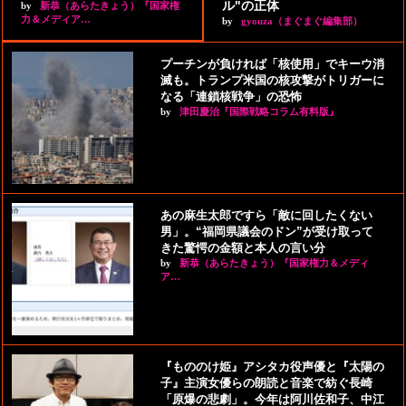
ル"の正体
by
新恭（あらたきょう）『国家権
力＆メディア…
by
gyouza（まぐまぐ編集部）
プーチンが負ければ「核使用」でキーウ消
滅も。トランプ米国の核攻撃がトリガーに
なる「連鎖核戦争」の恐怖
by
津田慶治『国際戦略コラム有料版』
あの麻生太郎ですら「敵に回したくない
男」。“福岡県議会のドン”が受け取って
きた驚愕の金額と本人の言い分
by
新恭（あらたきょう）『国家権力＆メディ
ア…
『もののけ姫』アシタカ役声優と『太陽の
子』主演女優らの朗読と音楽で紡ぐ長崎
「原爆の悲劇」。今年は阿川佐和子、中江