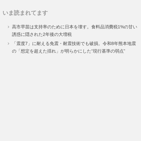
定
定
定
いま読まれてます
ペ
ペ
ペ
高市早苗は支持率のために日本を壊す。食料品消費税1%の甘い
ー
ー
ー
誘惑に隠された2年後の大増税
ジ
ジ
ジ
「震度7」に耐える免震・耐震技術でも破損。令和8年熊本地震
の「想定を超えた揺れ」が明らかにした“現行基準の弱点”