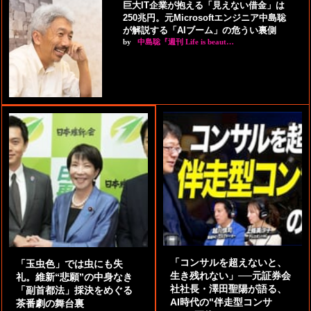
巨大IT企業が抱える「見えない借金」は
250兆円。元Microsoftエンジニア中島聡
が解説する「AIブーム」の危うい裏側
by
中島聡『週刊 Life is beaut…
「コンサルを超えないと、
「玉虫色」では虫にも失
生き残れない」──元証券会
礼。維新“悲願”の中身なき
社社長・澤田聖陽が語る、
「副首都法」採決をめぐる
AI時代の"伴走型コンサ
茶番劇の舞台裏