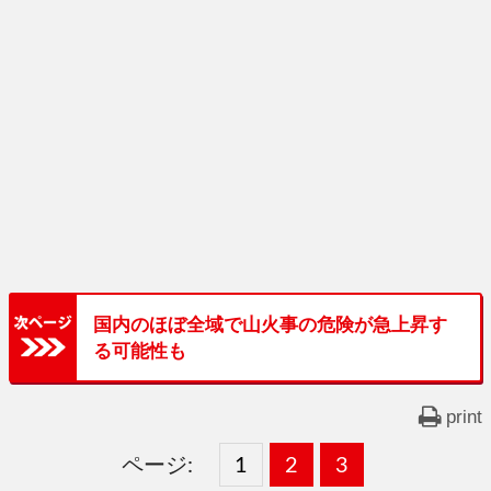
国内のほぼ全域で山火事の危険が急上昇す
る可能性も
print
ページ:
固
1
固
2
,
固
3
,