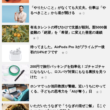
「やりたいこと」がなくても大丈夫。仕事は「や
るべきこと」から道が開ける
★ 0
有名タレントの呼びかけで支援が殺到。梨5000個
盗難の「絶望」を「希望」に変えた善意の連鎖
★ 0
待ってました。AirPods Pro 3がプライムデー後
初の14%オフです
★ 0
200円で旅行パッキングを効率化！ゴチャゴチャ
にならないし、ロスバゲ対策にもなる裏技を見つ
けた
★ 0
ホンマでっか池田教授が警鐘。近いうちにやって
くる、子どもの思考力を「AIが奪う」日
★ 0
いただいたうなぎで「うなぎの混ぜご飯」【こぐ