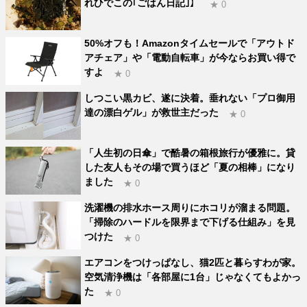
れひでこの｢ごはん日記｣】
★ 0
50%オフも！Amazonタイムセールで「アウトド
アチェア」や「電動自転車」が今ならお買い得で
すよ
★ 0
しつこい黒カビ、遂に決着。垂れない「プロ御用
達の漂白ゲル」が救世主だった
★ 0
「人生初の日傘」で酷暑の箱根旅行が優雅に。貸
した友人もその場で買うほど「夏の相棒」になり
ました
★ 0
洗濯機の排水ホース周りにホコリが溜まる問題。
「掃除のハードルを限界まで下げる仕組み」を見
つけた
★ 0
エアコンをつけっぱなし、猫2匹と暮らすわが家。
空気清浄機は「各部屋に1台」じゃなくてもよかっ
た
★ 0