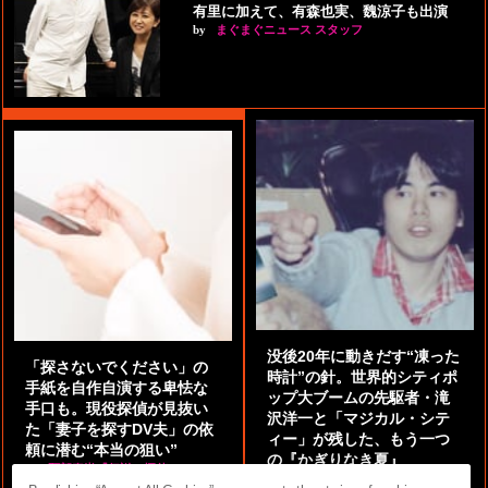
有里に加えて、有森也実、魏涼子も出演
by
まぐまぐニュース スタッフ
没後20年に動きだす“凍った
「探さないでください」の
時計”の針。世界的シティポ
手紙を自作自演する卑怯な
ップ大ブームの先駆者・滝
手口も。現役探偵が見抜い
沢洋一と「マジカル・シテ
た「妻子を探すDV夫」の依
ィー」が残した、もう一つ
頼に潜む“本当の狙い”
の『かぎりなき夏』
by
阿部泰尚『伝説の探偵』
by
都鳥 流星