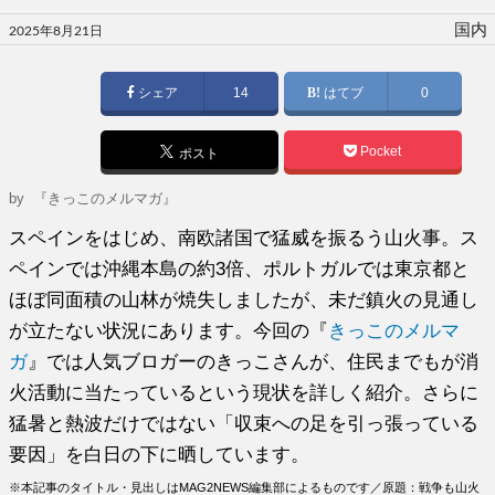
投
国内
2025年8月21日
稿
日:
シェア
14
はてブ
0
Pocket
ポスト
by
『きっこのメルマガ』
スペインをはじめ、南欧諸国で猛威を振るう山火事。ス
ペインでは沖縄本島の約3倍、ポルトガルでは東京都と
ほぼ同面積の山林が焼失しましたが、未だ鎮火の見通し
が立たない状況にあります。今回の『
きっこのメルマ
ガ
』では人気ブロガーのきっこさんが、住民までもが消
火活動に当たっているという現状を詳しく紹介。さらに
猛暑と熱波だけではない「収束への足を引っ張っている
要因」を白日の下に晒しています。
※本記事のタイトル・見出しはMAG2NEWS編集部によるものです／原題：戦争も山火