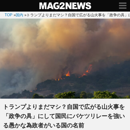
TOP
»
国内
»
トランプよりまだマシ？自国で広がる山火事を「政争の具」
トランプよりまだマシ？自国で広がる山火事を
「政争の具」にして国民にバケツリレーを強い
る愚かな為政者がいる国の名前