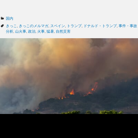
カ
国内
テ
タ
きっこ
,
きっこのメルマガ
,
スペイン
,
トランプ
,
ドナルド・トランプ
,
事件・事故
ゴ
グ
分析
,
山火事
,
政治
,
火事
,
猛暑
,
自然災害
リ
ー