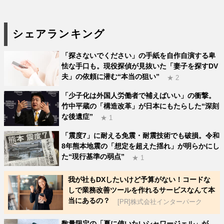
シェアランキング
「探さないでください」の手紙を自作自演する卑
怯な手口も。現役探偵が見抜いた「妻子を探すDV
夫」の依頼に潜む“本当の狙い”
★ 2
「少子化は外国人労働者で補えばいい」の衝撃。
竹中平蔵の「構造改革」が日本にもたらした“深刻
な後遺症”
★ 1
「震度7」に耐える免震・耐震技術でも破損。令和
8年熊本地震の「想定を超えた揺れ」が明らかにし
た“現行基準の弱点”
★ 1
我が社もDXしたいけど予算がない！コードな
しで業務改善ツールを作れるサービスなんて本
当にあるの？
[PR]株式会社インターパーク
数量限定の「夏に使いたいシャワージェル」が、