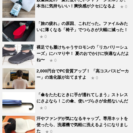
本当に気持ちいい！爽快感がクセになるよ
★ 0
「旅の疲れ」の原因、これだった。ファイルみた
いに薄くなる「椅子」でつらさが大幅に減った！
★ 0
裸足でも履けちゃうサロモンの「リカバリーシュ
ーズ」にハマり中！ 夏のおでかけに快適なんだよ
ね〜
★ 0
2,000円台でPC音質アップ！ 「高コスパスピーカ
ー」の進化版が出てますよ
★ 0
「傘をたたむときに手が濡れてしまう」ストレス
にさよなら！この傘、使いづらさが全然ないんだ
★ 0
汗やファンデが気になるキャップ。専用ネットを
使ったら、洗濯機で気軽に洗えるようになりまし
た
★ 0