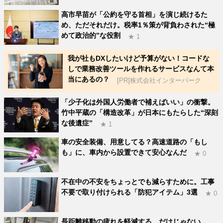
高市早苗が「公約を守る首相」を演じ続けるた
め、ただそれだけ。税率1％策が背負わされた“極
めて政治的”な役割
★ 1
我が社もDXしたいけど予算がない！コードな
しで業務改善ツールを作れるサービスなんて本
当にあるの？
[PR]株式会社インターパーク
「少子化は外国人労働者で補えばいい」の衝撃。
竹中平蔵の「構造改革」が日本にもたらした“深刻
な後遺症”
★ 1
車の安全装備、用意してる？高速道路の「もし
も」に、車内から設置できて安心なんだ
★ 0
不在中の不安をちょっとでも減らすために。工事
不要で取り付けられる「防犯アイテム」3選
★ 0
長距離移動の疲れを軽減する、だけじゃない。