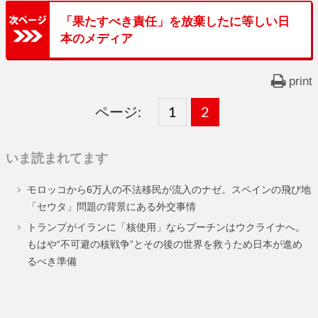
「果たすべき責任」を放棄したに等しい日
本のメディア
print
ページ:
固
1
固
2
,
定
定
いま読まれてます
ペ
ペ
モロッコから6万人の不法移民が流入のナゼ。スペインの飛び地
ー
ー
「セウタ」問題の背景にある外交事情
ジ
ジ
トランプがイランに「核使用」ならプーチンはウクライナへ。
もはや“不可避の核戦争”とその後の世界を救うため日本が進め
るべき準備