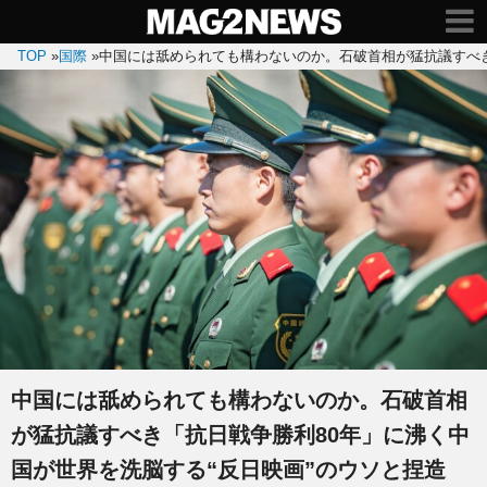
TOP
»
国際
»
中国には舐められても構わないのか。石破首相が猛抗議すべき
中国には舐められても構わないのか。石破首相
が猛抗議すべき「抗日戦争勝利80年」に沸く中
国が世界を洗脳する“反日映画”のウソと捏造