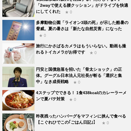
「2wayで使える腰クッション」がドライブを快適
にしてくれた
★ 0
多摩動物公園「ライオン3頭の死」が示した酷暑の
脅威。夏の暑さは「新たな自然災害」になった
★ 0
旅行にかさばるカメラはもういらない。動画も撮
れるトイカメラがお得です
★ 0
円安と国債急落を招いた「骨太ショック」の正
体。グーグル日本法人元社長が斬る「選択と集
中」なき成長戦略
★ 0
4ステップでできる！ 1食438kcalのカレーラーメ
ンで夏バテ対策
★ 0
昨夜残ったハンバーグをマフィンに挟んで食べる
【こぐれひでこの｢ごはん日記｣】
★ 0