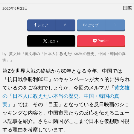
投
国際
2025年8月21日
稿
日:
シェア
6
はてブ
1
Pocket
ポスト
by
黄文雄『黄文雄の「日本人に教えたい本当の歴史、中国・韓国の真
実」』
第2次世界大戦の終結から80年となる今年、中国では
「抗日戦争勝利80年」のキャンペーンが大々的に張られ
ているのをご存知でしょうか。今回のメルマガ『
黄文雄
の「日本人に教えたい本当の歴史、中国・韓国の真
実」
』では、その「目玉」となっている反日映画のショ
ッキングな内容と、中国市民たちの反応を伝えるニュー
ス記事を紹介。さらに隣国がここまで日本を仮想敵国視
する理由を考察しています。