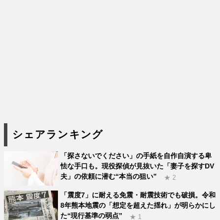
シェアランキング
「探さないでください」の手紙を自作自演する卑
怯な手口も。現役探偵が見抜いた「妻子を探すDV
夫」の依頼に潜む“本当の狙い”
★ 2
「震度7」に耐える免震・耐震技術でも破損。令和
8年熊本地震の「想定を超えた揺れ」が明らかにし
た“現行基準の弱点”
★ 1