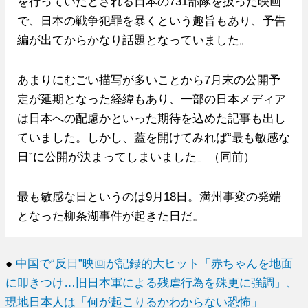
を行っていたとされる日本の731部隊を扱った映画
で、日本の戦争犯罪を暴くという趣旨もあり、予告
編が出てからかなり話題となっていました。
あまりにむごい描写が多いことから7月末の公開予
定が延期となった経緯もあり、一部の日本メディア
は日本への配慮かといった期待を込めた記事も出し
ていました。しかし、蓋を開けてみれば“最も敏感な
日”に公開が決まってしまいました」（同前）
最も敏感な日というのは9月18日。満州事変の発端
となった柳条湖事件が起きた日だ。
●
中国で“反日”映画が記録的大ヒット「赤ちゃんを地面
に叩きつけ…旧日本軍による残虐行為を殊更に強調」、
現地日本人は「何が起こりるかわからない恐怖」