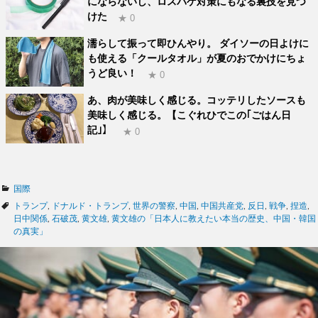
にならないし、ロスバゲ対策にもなる裏技を見つ
けた
★ 0
濡らして振って即ひんやり。 ダイソーの日よけに
も使える「クールタオル」が夏のおでかけにちょ
うど良い！
★ 0
あ、肉が美味しく感じる。コッテリしたソースも
美味しく感じる。【こぐれひでこの｢ごはん日
記｣】
★ 0
カ
国際
テ
タ
トランプ
,
ドナルド・トランプ
,
世界の警察
,
中国
,
中国共産党
,
反日
,
戦争
,
捏造
,
ゴ
グ
日中関係
,
石破茂
,
黄文雄
,
黄文雄の「日本人に教えたい本当の歴史、中国・韓国
リ
の真実」
ー