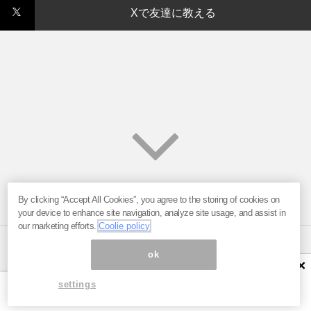
Xで友達に教える
By clicking “Accept All Cookies”, you agree to the storing of cookies on
your device to enhance site navigation, analyze site usage, and assist in
our marketing efforts.
Coolie policy
ok
×
ページ内の商標は全て商標権者に属します。無断転載を禁じます。 ©
まぐまぐ！
settings